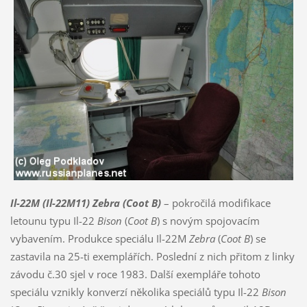
Il-22M (Il-22M11) Zebra (Coot B)
– pokročilá modifikace
letounu typu Il-22
Bison
(
Coot B
) s novým spojovacím
vybavením. Produkce speciálu Il-22M
Zebra
(
Coot B
) se
zastavila na 25-ti exemplářích. Poslední z nich přitom z linky
závodu č.30 sjel v roce 1983. Další exempláře tohoto
speciálu vznikly konverzí několika speciálů typu Il-22
Bison