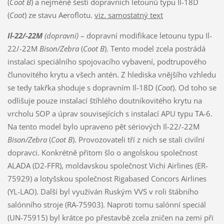
(
Coot B
) a nejméně šesti dopravních letounů typu Il-18D
(
Coot
) ze stavu Aeroflotu.
viz. samostatný text
Il-22/-22M
(dopravní)
– dopravní modifikace letounu typu Il-
22/-22M
Bison/Zebra
(
Coot B
). Tento model zcela postrádá
instalaci speciálního spojovacího vybavení, podtrupového
člunovitého krytu a všech antén. Z hlediska vnějšího vzhledu
se tedy takřka shoduje s dopravním Il-18D (
Coot
). Od toho se
odlišuje pouze instalací štíhlého doutníkovitého krytu na
vrcholu SOP a úprav souvisejících s instalací APU typu TA-6.
Na tento model bylo upraveno pět sériových Il-22/-22M
Bison/Zebra
(
Coot B
). Provozovateli tří z nich se stali civilní
dopravci. Konkrétně přitom šlo o angolskou společnost
ALADA (D2-FFR), moldavskou společnost Vichi Airlines (ER-
75929) a lotyšskou společnost Rigabased Concors Airlines
(YL-LAO). Další byl využíván Ruským VVS v roli štábního
salónního stroje (RA-75903). Naproti tomu salónní speciál
(UN-75915) byl krátce po přestavbě zcela zničen na zemi při