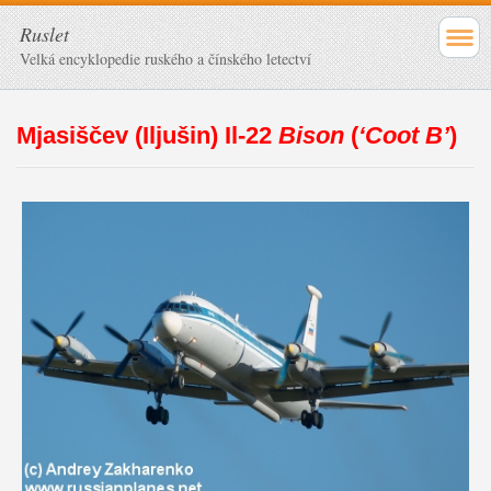
Ruslet
Velká encyklopedie ruského a čínského letectví
Mjasiščev (Iljušin) Il-22
Bison
(
‘Coot B’
)