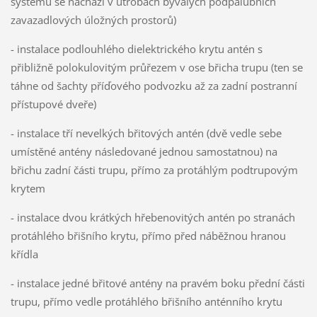
systémů se nachází v útrobách bývalých podpalubních
zavazadlových úložných prostorů)
- instalace podlouhlého dielektrického krytu antén s
přibližně polokulovitým průřezem v ose břicha trupu (ten se
táhne od šachty příďového podvozku až za zadní postranní
přístupové dveře)
- instalace tří nevelkých břitových antén (dvě vedle sebe
umístěné antény následované jednou samostatnou) na
břichu zadní části trupu, přímo za protáhlým podtrupovým
krytem
- instalace dvou krátkých hřebenovitých antén po stranách
protáhlého břišního krytu, přímo před náběžnou hranou
křídla
- instalace jedné břitové antény na pravém boku přední části
trupu, přímo vedle protáhlého břišního anténního krytu