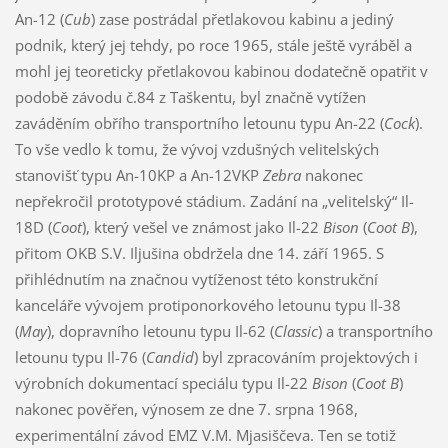
An-12 (
Cub
) zase postrádal přetlakovou kabinu a jediný
podnik, který jej tehdy, po roce 1965, stále ještě vyráběl a
mohl jej teoreticky přetlakovou kabinou dodatečně opatřit v
podobě závodu č.84 z Taškentu, byl značně vytížen
zaváděním obřího transportního letounu typu An-22 (
Cock
).
To vše vedlo k tomu, že vývoj vzdušných velitelských
stanovišť typu An-10KP a An-12VKP
Zebra
nakonec
nepřekročil prototypové stádium. Zadání na „velitelský“ Il-
18D (
Coot
), který vešel ve známost jako Il-22
Bison
(
Coot B
),
přitom OKB S.V. Iljušina obdržela dne 14. září 1965. S
přihlédnutím na značnou vytíženost této konstrukční
kanceláře vývojem protiponorkového letounu typu Il-38
(
May
), dopravního letounu typu Il-62 (
Classic
) a transportního
letounu typu Il-76 (
Candid
) byl zpracováním projektových i
výrobních dokumentací speciálu typu Il-22
Bison
(
Coot B
)
nakonec pověřen, výnosem ze dne 7. srpna 1968,
experimentální závod EMZ V.M. Mjasiščeva. Ten se totiž