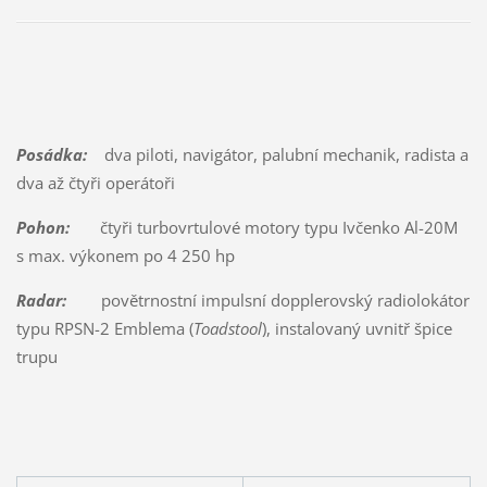
Posádka:
dva piloti, navigátor, palubní mechanik, radista a
dva až čtyři operátoři
Pohon:
čtyři turbovrtulové motory typu Ivčenko Al-20M
s max. výkonem po 4 250 hp
Radar:
povětrnostní impulsní dopplerovský radiolokátor
typu RPSN-2 Emblema (
Toadstool
), instalovaný uvnitř špice
trupu