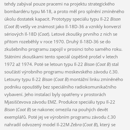
tehdy zabýval pouze pracemi na projektu strategického
bombardéru typu M-18, a proto měl pro splnění zmíněného
úkolu dostatek kapacit. Prototypy speciálu typu Il-22
Bison
(
Coot B
) vešly ve známost jako Il-18D-36 a vznikly konverzí
sériových Il-18D (
Coot
). Letové zkoušky prvního z nich se
přitom rozeběhly v roce 1970. Druhý Il-18D-36 se do
zkušebního programu zapojil v prosinci toho samého roku.
Státními zkouškami tento speciál úspěšně prošel v letech
1972 až 1974. Poté se letoun typu Il-22
Bison
(
Coot B
) stal
součástí výrobního programu moskevského závodu č.30.
Letouny typu Il-22
Bison
(
Coot B
) montážní linku zmíněného
podniku opouštěly bez speciálního radiokomunikačního
vybavení. Jeho instalací byly opatřeny v prostorách
Mjasiščevova závodu EMZ. Produkce speciálu typu Il-22
Bison
(
Coot B
) se nakonec omezila na pouhých devět
exemplářů. Poté jej ve výrobním programu závodu č.30
nahradil odvozený model Il-22M
Zebra
(
Coot B
), který se