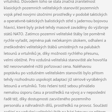
vrtulníků. Důvodem toho se stala značná zranitelnost
klasických pozemních velitelských stanovišť pozemních
vojsk před novými útočními prostředky v podobě taktických
a operativně-taktických balistických střel s jadernou bojovou
hlavicí, které byly právě tehdy masově zaváděny do výzbroje
států NATO. Zatímco pozemní velitelské štáby lze poměrně
rychle vyřadit, zejména pak nečekaným útokem, odhalení a
zneškodnění velitelských štábů umístěných na palubách
letounů a vrtulníků je, díky možnosti rychlého přesunu,
velmi obtížné. Pro vzdušná velitelská stanoviště ale hovořila
též nesrovnatelně nižší pořizovací cena. Naléhavou
poptávku po vzdušném velitelském stanovišti bylo přitom
tehdy rozhodnuto uspokojit adaptací již sériově vyráběných
letounů a vrtulníků. Toto řešení totiž sebou přinášelo
nemalou úsporu času a prostředků na vývoj a v neposlední
řadě též, díky dostupnosti zacvičeného pozemního
personálu a náhradních dílů, prostředků na provoz. Součástí
zadání na vzdušný velitelský štáb na bázi letounu se přitom