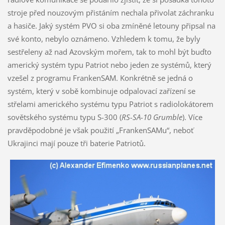
stroje před nouzovým přistáním nechala přivolat záchranku
a hasiče. Jaký systém PVO si oba zmíněné letouny připsal na
své konto, nebylo oznámeno. Vzhledem k tomu, že byly
sestřeleny až nad Azovským mořem, tak to mohl být buďto
americký systém typu Patriot nebo jeden ze systémů, který
vzešel z programu FrankenSAM. Konkrétně se jedná o
systém, který v sobě kombinuje odpalovací zařízení se
střelami amerického systému typu Patriot s radiolokátorem
sovětského systému typu S-300 (
RS-SA-10 Grumble
). Více
pravděpodobné je však použití „FrankenSAMu“, neboť
Ukrajinci mají pouze tři baterie Patriotů.