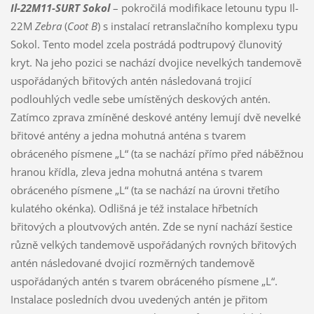
Il-22M11-SURT Sokol
– pokročilá modifikace letounu typu Il-
22M
Zebra
(
Coot B
) s instalací retranslačního komplexu typu
Sokol. Tento model zcela postrádá podtrupový člunovitý
kryt. Na jeho pozici se nachází dvojice nevelkých tandemově
uspořádaných břitových antén následovaná trojicí
podlouhlých vedle sebe umístěných deskových antén.
Zatímco zprava zmíněné deskové antény lemují dvě nevelké
břitové antény a jedna mohutná anténa s tvarem
obráceného písmene „L“ (ta se nachází přímo před náběžnou
hranou křídla, zleva jedna mohutná anténa s tvarem
obráceného písmene „L“ (ta se nachází na úrovni třetího
kulatého okénka). Odlišná je též instalace hřbetních
břitových a ploutvových antén. Zde se nyní nachází šestice
různě velkých tandemově uspořádaných rovných břitových
antén následované dvojicí rozměrných tandemově
uspořádaných antén s tvarem obráceného písmene „L“.
Instalace posledních dvou uvedených antén je přitom