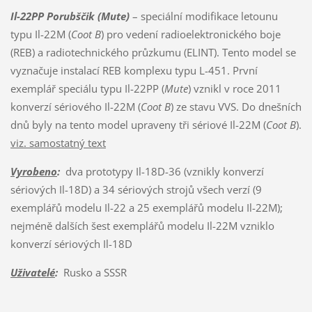
Il-22PP Porubščik (Mute)
– speciální modifikace letounu
typu Il-22M (
Coot B
) pro vedení radioelektronického boje
(REB) a radiotechnického průzkumu (ELINT). Tento model se
vyznačuje instalací REB komplexu typu L-451. První
exemplář speciálu typu Il-22PP (
Mute
) vznikl v roce 2011
konverzí sériového Il-22M (
Coot B
) ze stavu VVS. Do dnešních
dnů byly na tento model upraveny tři sériové Il-22M (
Coot B
).
viz. samostatný text
Vyrobeno
:
dva prototypy Il-18D-36 (vznikly konverzí
sériových Il-18D) a 34 sériových strojů všech verzí (9
exemplářů modelu Il-22 a 25 exemplářů modelu Il-22M);
nejméně dalších šest exemplářů modelu Il-22M vzniklo
konverzí sériových Il-18D
Uživatelé
:
Rusko a SSSR