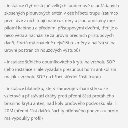
- instalace čtyř nestejně velkých tandemově uspořádaných
zkosených ploutvových antén v ose hřbetu trupu (zatímco
první dvě z nich mají malé rozměry a jsou umístěny mezi
pilotní kabinou a předními přístupovými dveřmi, třetí je o
něco větší a nachází se za úrovní předních přístupových
dveří, čtvrtá má znatelně největší rozměry a nalézá se na
úrovni postraních nouzových výstupů)
- instalace štíhlého doutníkovitého krytu na vrcholu SOP
(jeho instalace si ale vyžádala přesunout horní antikolizní
maják z vrcholu SOP na hřbet střední části trupu)
- instalace blatníčku, který zamezuje vrhání štěrku ze
vzletové a přistávací dráhy proti přední části protáhlého
břišního krytu antén, nad koly příďového podvozku alá Il-
20M (přední část dvířek šachty příďového podvozku proto
má vypouklý profil)