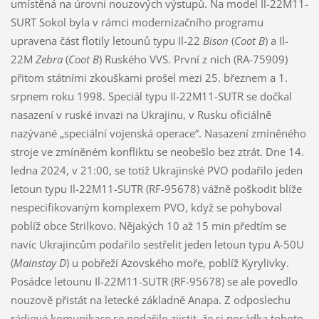
umístěná na úrovni nouzových výstupů. Na model Il-22M11-
SURT Sokol byla v rámci modernizačního programu
upravena část flotily letounů typu Il-22
Bison
(
Coot B
) a Il-
22M
Zebra
(
Coot B
) Ruského VVS. První z nich (RA-75909)
přitom státními zkouškami prošel mezi 25. březnem a 1.
srpnem roku 1998. Speciál typu Il-22M11-SUTR se dočkal
nasazení v ruské invazi na Ukrajinu, v Rusku oficiálně
nazývané „speciální vojenská operace“. Nasazení zmíněného
stroje ve zmíněném konfliktu se neobešlo bez ztrát. Dne 14.
ledna 2024, v 21:00, se totiž Ukrajinské PVO podařilo jeden
letoun typu Il-22M11-SUTR (RF-95678) vážně poškodit blíže
nespecifikovaným komplexem PVO, když se pohyboval
poblíž obce Strilkovo. Nějakých 10 až 15 min předtím se
navíc Ukrajincům podařilo sestřelit jeden letoun typu A-50U
(
Mainstay D
) u pobřeží Azovského moře, poblíž Kyrylivky.
Posádce letounu Il-22M11-SUTR (RF-95678) se ale povedlo
nouzově přistát na letecké základně Anapa. Z odposlechu
rádiové komunikace se podařilo zjistit, že si posádka tohoto