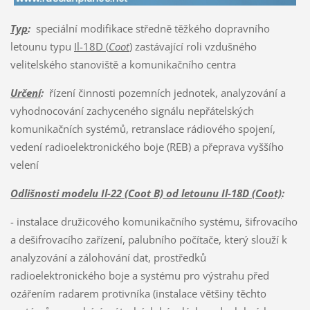
Typ
:
speciální modifikace středně těžkého dopravního
letounu typu
Il-18D (
Coot
)
zastávající roli vzdušného
velitelského stanoviště a komunikačního centra
Určení
:
řízení činnosti pozemních jednotek, analyzování a
vyhodnocování zachyceného signálu nepřátelských
komunikačních systémů, retranslace rádiového spojení,
vedení radioelektronického boje (REB) a přeprava vyššího
velení
Odlišnosti modelu Il-22 (Coot B) od letounu Il-18D (Coot)
:
- instalace družicového komunikačního systému, šifrovacího
a dešifrovacího zařízení, palubního počítače, který slouží k
analyzování a zálohování dat, prostředků
radioelektronického boje a systému pro výstrahu před
ozářením radarem protivníka (instalace většiny těchto