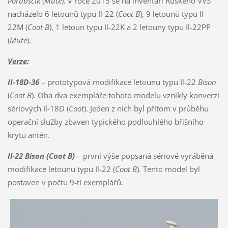
Porubščik
(
Mute
). V roce 2015 se na inventáři Ruského VVS
nacházelo 6 letounů typu Il-22 (
Coot B
), 9 letounů typu Il-
22M (
Coot B
), 1 letoun typu Il-22K a 2 letouny typu Il-22PP
(
Mute
).
Verze
:
II-18D-36
– prototypová modifikace letounu typu Il-22
Bison
(
Coot B
). Oba dva exempláře tohoto modelu vznikly konverzí
sériových Il-18D (
Coot
). Jeden z nich byl přitom v průběhu
operační služby zbaven typického podlouhlého břišního
krytu antén.
Il-22 Bison (Coot B)
– první výše popsaná sériově vyráběná
modifikace letounu typu Il-22 (
Coot B
). Tento model byl
postaven v počtu 9-ti exemplářů.