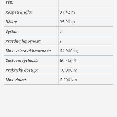
TTD:
Rozpětí křídla:
37,42 m
Délka:
35,90 m
Výška:
?
Prázdná hmotnost:
?
Max. vzletová hmotnost:
64 000 kg
Cestovní rychlost:
600 km/h
Praktický dostup:
10 000 m
Max. dolet:
6 200 km