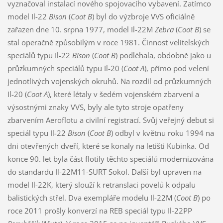
vyznačoval instalací nového spojovacího vybavení. Zatímco
model Il-22
Bison
(
Coot B
) byl do výzbroje VVS oficiálně
zařazen dne 10. srpna 1977, model Il-22M
Zebra
(
Coot B
) se
stal operačně způsobilým v roce 1981. Činnost velitelských
speciálů typu Il-22
Bison
(
Coot B
) podléhala, obdobně jako u
průzkumných speciálů typu Il-20 (
Coot A
), přímo pod velení
jednotlivých vojenských okruhů. Na rozdíl od průzkumných
Il-20 (
Coot A
), které létaly v šedém vojenském zbarvení a
výsostnými znaky VVS, byly ale tyto stroje opatřeny
zbarvením Aeroflotu a civilní registrací. Svůj veřejný debut si
speciál typu Il-22
Bison
(
Coot B
) odbyl v květnu roku 1994 na
dni otevřených dveří, které se konaly na letišti Kubinka. Od
konce 90. let byla část flotily těchto speciálů modernizována
do standardu Il-22M11-SURT Sokol. Další byl upraven na
model Il-22K, který slouží k retranslaci povelů k odpalu
balistických střel. Dva exempláře modelu Il-22M (
Coot B
) po
roce 2011 prošly konverzí na REB speciál typu Il-22PP