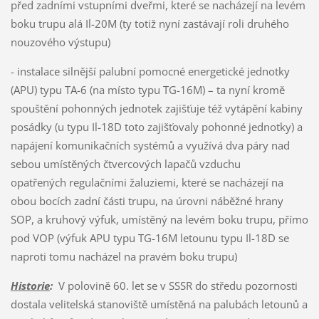
před zadními vstupními dveřmi, které se nacházejí na levém
boku trupu alá Il-20M (ty totiž nyní zastávají roli druhého
nouzového výstupu)
- instalace silnější palubní pomocné energetické jednotky
(APU) typu TA-6 (na místo typu TG-16M) – ta nyní kromě
spouštění pohonných jednotek zajišťuje též vytápění kabiny
posádky (u typu Il-18D toto zajišťovaly pohonné jednotky) a
napájení komunikačních systémů a využívá dva páry nad
sebou umístěných čtvercových lapačů vzduchu
opatřených regulačními žaluziemi, které se nacházejí na
obou bocích zadní části trupu, na úrovni náběžné hrany
SOP, a kruhový výfuk, umístěný na levém boku trupu, přímo
pod VOP (výfuk APU typu TG-16M letounu typu Il-18D se
naproti tomu nacházel na pravém boku trupu)
Historie
:
V polovině 60. let se v SSSR do středu pozornosti
dostala velitelská stanoviště umístěná na palubách letounů a