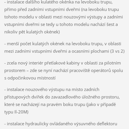
- instalace dalšího kulatého okénka na levoboku trupu,
přímo před zadními vstupními dveřmi (na levoboku trupu
tohoto modelu v oblasti mezi nouzovými výstupy a zadními
vstupními dveřmi se tedy u tohoto modelu nachází šest a
nikoliv pět kulatých okének)
- menší počet kulatých okének na levoboku trupu, v oblasti
mezi zadními vstupními dveřmi a ocasními plochami (3 vs 2)
- zcela nový interiér přetlakové kabiny v oblasti za pilotním
prostorem – zde se nyní nachází pracoviště operátorů spolu
s odpočinkovou místností
- instalace nouzového výstupu na místo zadních
přístupových dvířek do zavazadlového úložného prostoru,
které se nacházejí na pravém boku trupu (jako v případě
typu Il-20M)
- instalace hydraulicky ovládaného výsuvného deflektoru