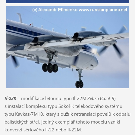
Il-22K
– modifikace letounu typu Il-22M
Zebra
(
Coot B
)
s instalací komplexu typu Sokol-K telekódového systému
typu Kavkaz-7M10, který slouží k retranslaci povelů k odpalu
balistických střel. Jediný exemplář tohoto modelu vznikl
konverzí sériového Il-22 nebo Il-22M.