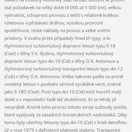
stal požadavek na velký dolet (4 000 až 5 000 km), velkou
vytrvalost, schopnost provozu z letišť s relativně krátkou
vzletovou a přistávací dráhou, vysokou provozní
spolehlivost, nízké náklady na provoz a velké vnitřní
prostory. V úvahu proto připadaly hned tři typy, a to
čtyřmotorový turbovrtulový dopravní letoun typu Il-18
(
Coot
) z dílny S.V. Iljušina, čtyřmotorový turbovrtulový
dopravní letoun typu An-10 (
Cat
) z dílny O.K. Antonova a
čtyřmotorový turbovrtulový transportní letoun typu An-12
(
Cub
) z dílny O.K. Antonova. Volba nakonec padla na prvně
uvedený letoun v poslední sériově vyráběné verzi, známé
jako Il-18D (
Coot
). Proti typu An-10 (
Cat
) totiž hovořil malý
dolet a v neposlední řadě též skutečnost, že se tehdy již
nevyráběl. Kromě toho provoz tohoto stroje sužovaly potíže,
které vyplývaly ze zásadních konstrukčních nedostatků. Díky
tomu byly všechny letouny typu An-10 (
Cat
) z linek Aeroflotu
již v roce 1973 s definitivní platností staženy. Transportní