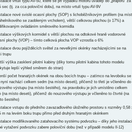
nstalace vrtulí typu AV-50, které se při výpadku motoru uvádějí do „praporu“ za
5 sec (tj. za cca poloviční dobu), na místo vrtulí typu AV-9V
nstalace nové svislé ocasní plochy (SOP) s lichoběžníkovým profilem (na mís
júhelníkového se zaobleným vrcholem), větší celkovou plochou (o 17%) a
ifikovaným ovládáním směrového kormidla
nstalace výškových kormidel s větší plochou na odtokové hraně vodorovné
sní plochy (VOP) – tímto celková plocha VOP vzrostla o 6%
nstalace dvou pojížděcích světel za nevelkými okénky nacházejícími se na
i trupu
ětší výška zasklení pilotní kabiny (díky tomu pilotní kabina tohoto modelu
kytuje lepší výhled směrem do stran)
enší počet hranatých okének na obou bocích trupu – zatímco na levoboku se
h nyní nachází celkem sedm (na místo deseti), přičemž to třetí je včleněno do
zového výstupu (na místo šestého), na pravoboku je jich umístěno celkem
 (na místo deseti), přičemž do nouzového výstupu je včleněno to čtvrté (na
to šestého)
nstalace vstupu do předního zavazadlového úložného prostoru s rozměry 0,58 
5 m na levém boku trupu přímo před druhým hranatým okénkem
nstalace modifikovaného zatahovacího systému podvozku – díky jeho instalac
né vytažení podvozku zabere poloviční dobu (než v případě modelu Il-12)