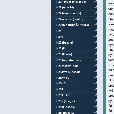
il-20rt (coot relay mod)
byl
il-22 (type 10)
vně
il-22 bison (coot b)
odp
kte
il-22m zebra (coot b)
s n
il-22pp porubščik (mute)
mec
il-24
avi
il-24n
zůs
il-28 (beagle)
vyh
il-28 (ll)
nov
il-28 (ll/vzlú)
sys
vod
il-28 torpédonosný
Il-1
il-28 vlečný (ndr)
odl
il-28/rym-s (beagle)
pře
il-28/vk-5e
zku
il-28-131
pro
il-28ll
výš
il-28ll č.418
pro
sys
il-28n (beagle)
čás
il-28pl (beagle)
čel
il-28r (beagle)