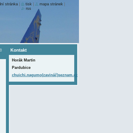
ní stránka
|
tisk
|
mapa stránek
|
rss
in
Kontakt
Horák Martin
Pardubice
chuichi.nagumo(zavináč)seznam.cz