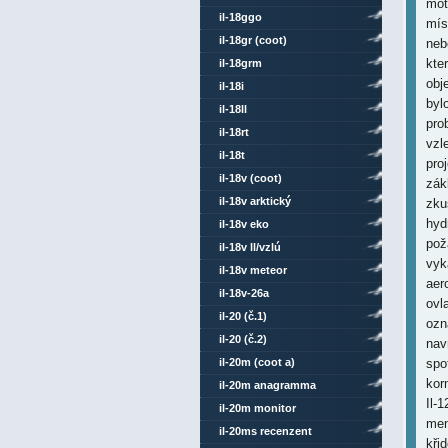
mot
il-18ggo
mís
il-18gr (coot)
neb
kte
il-18grm
obj
il-18i
byl
il-18ll
pro
il-18rt
vzl
il-18t
pro
il-18v (coot)
zák
il-18v arktický
zkuš
hyd
il-18v eko
pož
il-18v ll/vzlú
vyk
il-18v meteor
aer
il-18v-26a
ovl
il-20 (č.1)
ozn
il-20 (č.2)
nav
il-20m (coot a)
spo
kor
il-20m anagramma
Il-1
il-20m monitor
men
il-20ms recenzent
kři