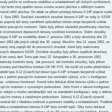
ovaly potíže se směrovou stabilitou a ovladatelností při nízkých rychlostech,
e byl tento stroj opatřen novou svislou ocasní plochou s odlišným tvarem
ýrazně větší plochou. Do oblak se přitom prototyp letounu Il-14P poprvé vydal
 1. října 1950. Součástí závodních zkoušek letounu Il-14P se staly (v SSSR
ec poprvé) též testy zaměřené způsobilost tohoto stroje bezpečně vzlétat
edním pracujícím motorem. Takto byly přitom následně prověřovány všechny
é vícemotorové dopravních letouny sovětské konstrukce. Státní zkoušky
totypu Il-14P se rozeběhly dnem 2. prosince 1951 a byly ukončeny dne 23.
nem 1952 (dle jiných zdrojů dne 30. srpna). Mezitím, dne 13. srpna 1952, se
 samý stroj zapojil též do provozních zkoušek, které byly realizovány
ůzných oblastech SSSR. Zmíněné zkoušky byly přitom úspěšně ukončeny
tě ten samý den! Tomu pak mezi 22. listopadem a 30. prosincem 1952
ledovaly kontrolní testy. Jak provozní, tak kontrolní zkoušky, byly přitom
lizovány pod hlavičkou institutu GK NII VVS. Na rozdíl od svého předchůdce
odobě typu Il-12 (
Coach
) byl letoun typu Il-14P schopen bezpečně vzlétat
ze s jedním pracujícím motorem (na nominální výkon), a to i v konfiguraci
ax. vzletovou hmotností. Kromě toho dokázal držet letovou výšku s jedním
cujícím motorem s vysunutým podvozkem. Jeho řízení v takové konfiguraci
íc nebylo o mnoho namáhavější než ve standardní konfiguraci, tedy s oběma
cujícími motory a zataženým podvozkem. Sériový Il-12 (
Coach
) výrazně
konával též z hlediska směrové a postranní stability a ovladatelnosti. Podélná
bilita a ovladatelnost letounu Il-14P byla rovněž lepší. Díky tomu dokázal
onávat otáčky s úhlem náklonu až do 30° pouze za využití křidélek. Kromě