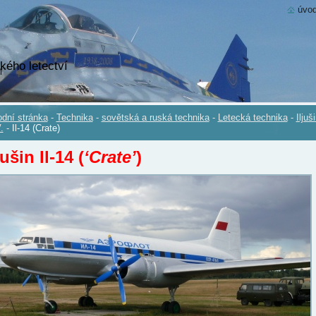
úvod
kého letectví
dní stránka
-
Technika
-
sovětská a ruská technika
-
Letecká technika
-
Iljuš
.
-
Il-14 (Crate)
jušin Il-14 (
‘Crate’
)