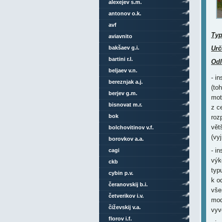
alexejev s.m.
antonov o.k.
avf
Ty
aviavnito
bakšaev g.i.
Urč
bartini r.l.
Odl
beljaev v.n.
- i
bereznjak a.j.
(to
berjev g.m.
mot
bisnovat m.r.
z c
bok
roz
vět
bolchovitinov v.f.
(vy
borovkov a.a.
- i
cagi
výk
ckb
typ
cybin p.v.
k o
čeranovskij b.i.
vše
četverikov i.v.
mod
čiževskij v.a.
vyv
florov i.f.