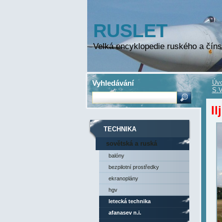
RUSLET
Velká encyklopedie ruského a číns
Vyhledávání
Úvo
S.V
Il
TECHNIKA
sovětská a ruská
technika
balóny
bezpilotní prostředky
ekranoplány
hgv
letecká technika
afanasev n.i.