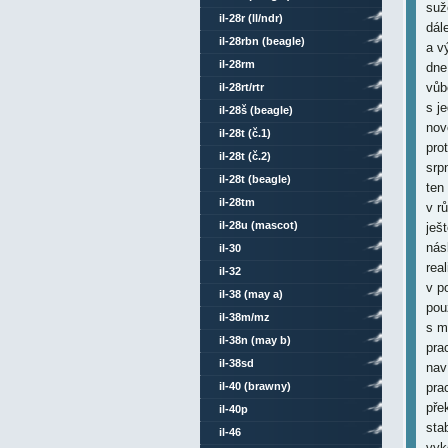
suž
il-28r (ll/ndr)
dál
il-28rbn (beagle)
a v
il-28rm
dne
vůb
il-28rt/rtr
s j
il-28š (beagle)
nov
il-28t (č.1)
pro
il-28t (č.2)
srp
il-28t (beagle)
ten
il-28tm
v r
il-28u (mascot)
ješ
nás
il-30
rea
il-32
v p
il-38 (may a)
pou
il-38m/mz
s m
il-38n (may b)
pra
il-38sd
nav
il-40 (brawny)
pra
pře
il-40p
sta
il-46
vyk