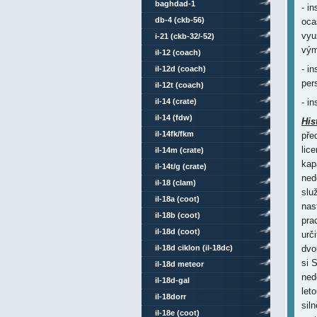
baghdad-1
- i
db-4 (ckb-56)
oca
vyu
i-21 (ckb-32/-52)
vým
il-12 (coach)
- i
il-12d (coach)
per
il-12t (coach)
il-14 (crate)
- i
il-14 (fdw)
His
il-14fk/fkm
pře
lic
il-14m (crate)
kap
il-14t/g (crate)
ned
il-18 (clam)
slu
il-18a (coot)
nas
il-18b (coot)
pra
il-18d (coot)
urč
il-18d ciklon (il-18dc)
dvo
si 
il-18d meteor
ned
il-18d-gal
leto
il-18dorr
sil
il-18e (coot)