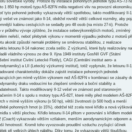
orů sovětské výroby. Protože by instalace pohonných jednotek typu AŠ-73 n
to 1 850 hp motorů typu AŠ-82FN měla negativní vliv na provozní ekonomiku
oť tyto pohonné jednotky vykazovaly větší spotřebou, takto modifikovaný Il-1
rý vešel ve známost jako Il-14, obdržel rovněž větší celkové rozměry, aby poj
emnější kabinu cestujících se sedadly pro 48 osob (na místo 27-ti). Protože
o v průběhu vývoje zjištěno, že instalace sebevýkonnějších motorů, zmíněný
blém neřeší, neboť přebytek výkonu v momentě výpadku jednoho z motorů př
etu akorát způsobí nemalé problémy se směrovou stabilitou, z realizace
jektu letounu Il-14 nakonec zcela sešlo. Z výzkumů, které byly realizovány na
ladě vládního výnosu ze dne 9. října 1949 instituty GosNII GVF (Státní
ební institut Civilní Letecké Flotily), CAGI (Centrální institut aero- a
rodynamiky) a LII (Letecký výzkumný institut), totiž vyplynulo, že letounu Il-1
adované charakteristiky dokáže zajistit instalace pohonných jednotek
azujících jen mírně vyšším výkonem než AŠ-82FN v kombinaci se zásahy d
odynamiky draku vedoucími ke zlepšení směrové a boční stability a
adatelnosti. Takto modifikovaný Il-12 vešel ve známost pod staronovým
ačením Il-14 s spolu s motory typu AŠ-82T, které měly před modelem AŠ-82
rch v mírně vyšším výkonu (o 50 hp), větší životnosti (o 500 hod) a menší
třebě pohonných hmot (o 15%), obdržel též zcela nové křídlo a nová výšková
midla s větší plochou. Křídlo letounu Il-14 přitom v porovnání s křídlem model
2 (
Coach
) vykazovalo větším vztlakem, menším aerodynamickým odporem a
ší hmotností. Kromě toho vyvozovalo proudění vzduchu zvyšující účinek
délek při velkých úhlech náběhu. Díky tomu, že vykazovalo větší tloušťkou,