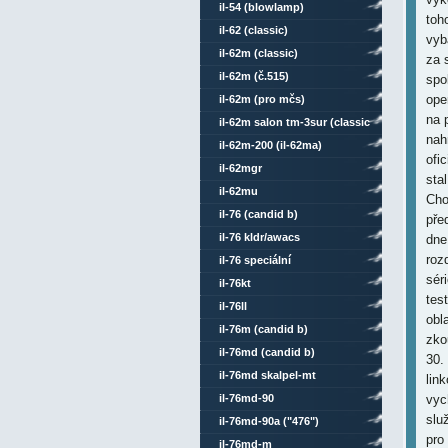
il-54 (blowlamp)
toh
il-62 (classic)
vyb
il-62m (classic)
za 
il-62m (č.515)
spo
ope
il-62m (pro mčs)
na 
il-62m salon tm-3sur (classic
nahr
comsat mod)
il-62m-200 (il-62ma)
ofi
il-62mgr
sta
il-62mu
Cho
il-76 (candid b)
pře
il-76 kldr/awacs
dne
roz
il-76 speciální
sér
il-76kt
tes
il-76ll
obl
il-76m (candid b)
zko
il-76md (candid b)
30.
il-76md skalpel-mt
lin
il-76md-90
vych
služ
il-76md-90a ("476")
pro
il-76md-m