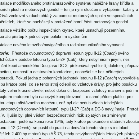
nstalace modifikovaného protinámrazového systému náběžné hrany křídla a
sních ploch a motorových gondol – ten je nyní sloučen s vytápěním kabiny a
žívá venkovní vzduch ohřátý za pomoci motorových spalin ve speciálních
ěnících, které se nacházejí v protažené horní části motorových gondol
nstalace většího počtu inspekčních krytek, které usnadňují pozemnímu
sonálu přístup k jednotlivým palubním systémům
nstalace nového letového/navigačního a radiokomunikačního vybavení
torie
:
Přestože dvoumotorový dopravní letoun typu Il-12 (
Coach
) svého
dchůdce v podobě letounu typu Li-2P (
Cab
), který nebyl ničím jiným, než
enční kopií amerického Douglasu DC-3, překonával rychlostí, doletem, přeprav
acitou, nosností a cestovním komfortem, neobešel se bez některých
ostatků. Pokud jedna z pohonných jednotek letounu Il-12 (
Coach
) vypověděla
žbu krátce poté, co se tento stroj odlepil od vzletové dráhy, pro jeho posádku
taly velmi krušné chvíle, neboť dokončit bezpečně vzletový manévr s jedním
cujícím motorem bylo nanejvýš komplikované. To samé přitom platilo i pro
itou etapu přistávacího manévru, což byl ale neduh všech tehdejších
umotorových dopravních letounů, typů Li-2P (
Cab
) a DC-3 nevyjímaje. Protož
S.V. Iljušin byl plně vědom bezpečnostních rizik spjatých se zmíněným
ostatkem, ještě na konci roku 1946, tedy krátce po ukončení státních zkouš
unu Il-12 (
Coach
), se pustil do prací na derivátu tohoto stroje s instalací
nějších 2 400 hp motorů typu AŠ-73, tehdy nejvýkonnějších leteckých pístový