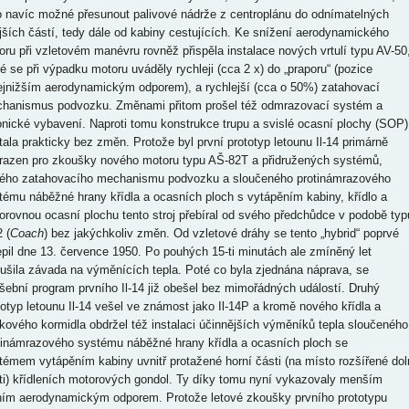
o navíc možné přesunout palivové nádrže z centroplánu do odnímatelných
jších částí, tedy dále od kabiny cestujících. Ke snížení aerodynamického
oru při vzletovém manévru rovněž přispěla instalace nových vrtulí typu AV-50
ré se při výpadku motoru uváděly rychleji (cca 2 x) do „praporu“ (pozice
ejnižším aerodynamickým odporem), a rychlejší (cca o 50%) zatahovací
hanismus podvozku. Změnami přitom prošel též odmrazovací systém a
onické vybavení. Naproti tomu konstrukce trupu a svislé ocasní plochy (SOP)
tala prakticky bez změn. Protože byl první prototyp letounu Il-14 primárně
razen pro zkoušky nového motoru typu AŠ-82T a přidružených systémů,
ého zatahovacího mechanismu podvozku a sloučeného protinámrazového
tému náběžné hrany křídla a ocasních ploch s vytápěním kabiny, křídlo a
orovnou ocasní plochu tento stroj přebíral od svého předchůdce v podobě typ
2 (
Coach
) bez jakýchkoliv změn. Od vzletové dráhy se tento „hybrid“ poprvé
epil dne 13. července 1950. Po pouhých 15-ti minutách ale zmíněný let
rušila závada na výměnících tepla. Poté co byla zjednána náprava, se
šební program prvního Il-14 již obešel bez mimořádných událostí. Druhý
totyp letounu Il-14 vešel ve známost jako Il-14P a kromě nového křídla a
kového kormidla obdržel též instalaci účinnějších výměníků tepla sloučeného
tinámrazového systému náběžné hrany křídla a ocasních ploch se
témem vytápěním kabiny uvnitř protažené horní části (na místo rozšířené dol
ti) křídleních motorových gondol. Ty díky tomu nyní vykazovaly menším
ním aerodynamickým odporem. Protože letové zkoušky prvního prototypu