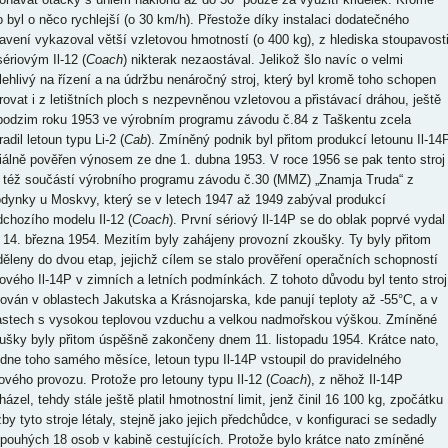
o byl o něco rychlejší (o 30 km/h). Přestože díky instalaci dodatečného
avení vykazoval větší vzletovou hmotností (o 400 kg), z hlediska stoupavost
sériovým Il-12 (
Coach
) nikterak nezaostával. Jelikož šlo navíc o velmi
lehlivý na řízení a na údržbu nenáročný stroj, který byl kromě toho schopen
rovat i z letištních ploch s nezpevněnou vzletovou a přistávací dráhou, ještě
podzim roku 1953 ve výrobním programu závodu č.84 z Taškentu zcela
adil letoun typu Li-2 (
Cab
). Zmíněný podnik byl přitom produkcí letounu Il-14
ciálně pověřen výnosem ze dne 1. dubna 1953. V roce 1956 se pak tento stroj
l též součástí výrobního programu závodu č.30 (MMZ) „Znamja Truda“ z
dynky u Moskvy, který se v letech 1947 až 1949 zabýval produkcí
dchozího modelu Il-12 (
Coach
). První sériový Il-14P se do oblak poprvé vydal
 14. března 1954. Mezitím byly zahájeny provozní zkoušky. Ty byly přitom
děleny do dvou etap, jejichž cílem se stalo prověření operačních schopností
iového Il-14P v zimních a letních podmínkách. Z tohoto důvodu byl tento stroj
tován v oblastech Jakutska a Krásnojarska, kde panují teploty až -55°C, a v
astech s vysokou teplovou vzduchu a velkou nadmořskou výškou. Zmíněné
ušky byly přitom úspěšně zakončeny dnem 11. listopadu 1954. Krátce nato,
 dne toho samého měsíce, letoun typu Il-14P vstoupil do pravidelného
kového provozu. Protože pro letouny typu Il-12 (
Coach
), z něhož Il-14P
ázel, tehdy stále ještě platil hmotnostní limit, jenž činil 16 100 kg, zpočátku
by tyto stroje létaly, stejně jako jejich předchůdce, v konfiguraci se sedadly
 pouhých 18 osob v kabině cestujících. Protože bylo krátce nato zmíněné