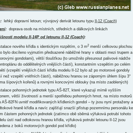
p
:
lehký dopravní letoun; vývojový derivát letounu typu
Il-12 (
Coach
)
ení
:
doprava osob na místních, středních a dálkových linkách
išnosti modelu Il-14P od letounu Il-12 (Coach)
:
2
nstalace nového křídla s identickým rozpětím, o 3 m
menší celkovou plochou
ho bylo docíleno vyjmutím předsazené náběžné hrany v oblasti mezi trupem a
orovými gondolami), větší tloušťkou (to umožnilo přesunout palivové nádrže
entroplánu do oddělitelných vnějších částí), konstantním vzepětím po celém
pětí (vzepětí vnějších částí křídla modelu Il-12 bylo až po motorové gondoly
ší než vzepětí vnitřních částí), náběžnou hranou se záporným úhlem šípu 3°
jma šípových kořenů) a rovnými koncovými oblouky (na místo zaoblených)
nstalace pohonných jednotek typu AŠ-82T, které vykazují mírně vyšším
onem, větší životností a menší spotřebou pohonných hmot, na místo motorů
u AŠ-82FN uvnitř modifikovaných křídleních gondol – ty jsou nyní protaženy 
dtokové hraně křídla a navíc zajišťují snazší přístup pozemnímu personálu ke
m částem pohonných jednotek (zatímco obě sběrná výfuková potrubí tohoto
elu ústí nad odtokovou hranou křídla, výfuková potrubí letounu Il-12 jsou
edena z boků motorových gondol pod křídlo)