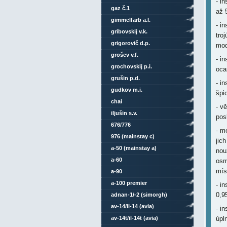
- i
gaz č.1
až 
gimmelfarb a.l.
- i
gribovskij v.k.
tro
grigorovič d.p.
mod
grošev v.f.
- i
grochovskij p.i.
oca
grušin p.d.
- i
gudkov m.i.
špic
chai
- v
iljušin s.v.
pos
676/776
- m
976 (mainstay c)
jic
a-50 (mainstay a)
nou
a-60
osm
mís
a-90
a-100 premier
- i
0,9
adnan-1/-2 (simorgh)
av-14/il-14 (avia)
- i
av-14t/il-14t (avia)
úpl