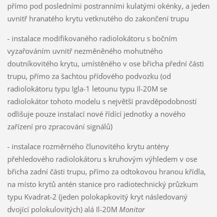
přímo pod posledními postranními kulatými okénky, a jeden
uvnitř hranatého krytu vetknutého do zakončení trupu
- instalace modifikovaného radiolokátoru s bočním
vyzařováním uvnitř nezměněného mohutného
doutníkovitého krytu, umístěného v ose břicha přední části
trupu, přímo za šachtou příďového podvozku (od
radiolokátoru typu Igla-1 letounu typu Il-20M se
radiolokátor tohoto modelu s největší pravděpodobností
odlišuje pouze instalací nové řídící jednotky a nového
zařízení pro zpracování signálů)
- instalace rozměrného člunovitého krytu antény
přehledového radiolokátoru s kruhovým výhledem v ose
břicha zadní části trupu, přímo za odtokovou hranou křídla,
na místo krytů antén stanice pro radiotechnický průzkum
typu Kvadrat-2 (jeden polokapkovitý kryt následovaný
dvojící polokulovitých) alá Il-20M
Monitor