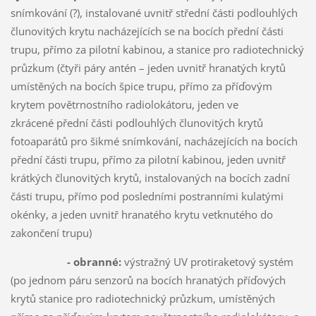
snímkování (?), instalované uvnitř střední části podlouhlých
člunovitých krytu nacházejících se na bocích přední části
trupu, přímo za pilotní kabinou, a stanice pro radiotechnický
průzkum (čtyři páry antén – jeden uvnitř hranatých krytů
umístěných na bocích špice trupu, přímo za příďovým
krytem povětrnostního radiolokátoru, jeden ve
zkrácené přední části podlouhlých člunovitých krytů
fotoaparátů pro šikmé snímkování, nacházejících na bocích
přední části trupu, přímo za pilotní kabinou, jeden uvnitř
krátkých člunovitých krytů, instalovaných na bocích zadní
části trupu, přímo pod posledními postranními kulatými
okénky, a jeden uvnitř hranatého krytu vetknutého do
zakončení trupu)
- obranné:
výstražný UV protiraketový systém
(po jednom páru senzorů na bocích hranatých příďových
krytů stanice pro radiotechnický průzkum, umístěných