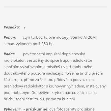
Posádka:
?
Pohon:
čtyři turbovrtulové motory Ivčenko Al-20M
s max. výkonem po 4 250 hp
Radar:
povětrnostní impulsní dopplerovský
radiolokátor, vestavěný do špice trupu, radiolokátor
s bočním vyzařováním, umístěný uvnitř mohutného
doutníkovitého pouzdra nacházejícího se na břichu přední
části trupu, přímo za šachtou příďového podvozku, a
přehledový radiolokátor s kruhovým výhledem, instalovaný
pod mohutným člunovitým krytem nacházejícím se na
břichu zadní části trupu, přímo za křídlem
Vybavení:
- průzkumné:
dva fotoaparáty pro šikmé