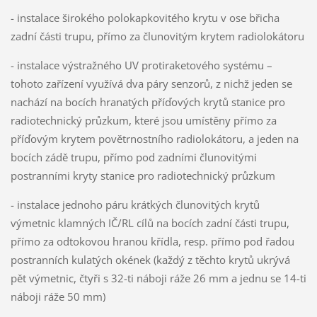
- instalace širokého polokapkovitého krytu v ose břicha
zadní části trupu, přímo za člunovitým krytem radiolokátoru
- instalace výstražného UV protiraketového systému –
tohoto zařízení využívá dva páry senzorů, z nichž jeden se
nachází na bocích hranatých příďových krytů stanice pro
radiotechnický průzkum, které jsou umístěny přímo za
příďovým krytem povětrnostního radiolokátoru, a jeden na
bocích zádě trupu, přímo pod zadními člunovitými
postranními kryty stanice pro radiotechnický průzkum
- instalace jednoho páru krátkých člunovitých krytů
výmetnic klamných IČ/RL cílů na bocích zadní části trupu,
přímo za odtokovou hranou křídla, resp. přímo pod řadou
postranních kulatých okének (každý z těchto krytů ukrývá
pět výmetnic, čtyři s 32-ti náboji ráže 26 mm a jednu se 14-ti
náboji ráže 50 mm)