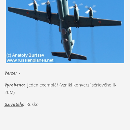
Verze
:
-
Vyrobeno
:
jeden exemplář (vznikl konverzí sériového Il-
20M)
Uživatelé
:
Rusko