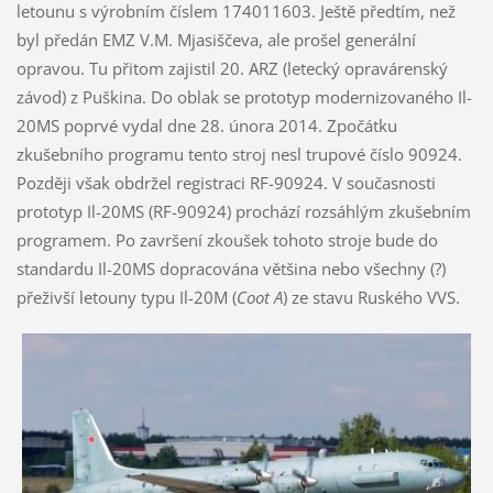
letounu s výrobním číslem 174011603. Ještě předtím, než
byl předán EMZ V.M. Mjasiščeva, ale prošel generální
opravou. Tu přitom zajistil 20. ARZ (letecký opravárenský
závod) z Puškina. Do oblak se prototyp modernizovaného Il-
20MS poprvé vydal dne 28. února 2014. Zpočátku
zkušebního programu tento stroj nesl trupové číslo 90924.
Později však obdržel registraci RF-90924. V současnosti
prototyp Il-20MS (RF-90924) prochází rozsáhlým zkušebním
programem. Po završení zkoušek tohoto stroje bude do
standardu Il-20MS dopracována většina nebo všechny (?)
přeživší letouny typu Il-20M (
Coot A
) ze stavu Ruského VVS.