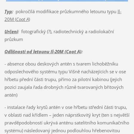
Typ
:
pokročilá modifikace průzkumného letounu typu
Il-
20M (
Coot A
)
Určení
:
fotografický (?), radiotechnický a radiolokační
průzkum
Odlišnosti od letounu Il-20M (Coot A)
:
- absence obou deskových antén s tvarem lichoběžníku
odposlechového systému typu Višně nacházejících se v ose
hřbetu přední části trupu, přímo za pilotní kabinou (jejich
pozici zaujala řada drobných různě tvarovaných břitových
antén)
- instalace řady krytů antén v ose hřbetu střední části trupu,
v oblasti nad křídlem – jeden náprstkovitý kryt (ten s největší
pravděpodobností ukrývá anténu satelitního komunikačního
systému) následovaný jednou podlouhlou hřebenovitou