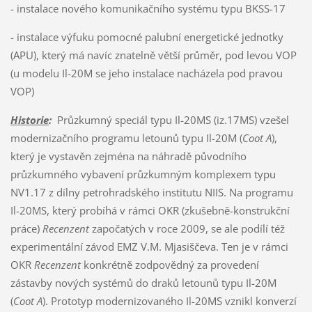
- instalace nového komunikačního systému typu BKSS-17
- instalace výfuku pomocné palubní energetické jednotky
(APU), který má navíc znatelně větší průměr, pod levou VOP
(u modelu Il-20M se jeho instalace nacházela pod pravou
VOP)
Historie
:
Průzkumný speciál typu Il-20MS (iz.17MS) vzešel
modernizačního programu letounů typu Il-20M (
Coot A
),
který je vystavěn zejména na náhradě původního
průzkumného vybavení průzkumným komplexem typu
NV1.17 z dílny petrohradského institutu NIIS. Na programu
Il-20MS, který probíhá v rámci OKR (zkušebně-konstrukční
práce)
Recenzent
započatých v roce 2009, se ale podílí též
experimentální závod EMZ V.M. Mjasiščeva. Ten je v rámci
OKR
Recenzent
konkrétně zodpovědný za provedení
zástavby nových systémů do draků letounů typu Il-20M
(
Coot A
). Prototyp modernizovaného Il-20MS vznikl konverzí