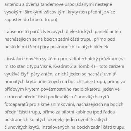
anténou a dvěma tandemově uspořádanými nestejně
vysokými širokými válcovitými kryty (ten přední je více
zapuštěn do hřbetu trupu)
- absence tří párů čtvercových dielektrických panelů antén
nacházejících se na bocích zadní části trupu, přímo pod
posledními třemi páry postranních kulatých okének
- instalace nového systému pro radiotechnický průzkum (na
místo stanic typu Višně, Kvadrat-2 a Romb-4) – toto zařízení
využívá čtyři páry antén, z nichž jeden se nachází uvnitř
hranatých krytů umístěných na bocích špice trupu, přímo za
příďovým krytem povětrnostního radiolokátoru, jeden ve
zkrácené přední části podlouhlých člunovitých krytů
fotoaparátů pro šikmé snímkování, nacházejících na bocích
přední části trupu, přímo za pilotní kabinou (pod řadou
postranních kulatých okének), jeden uvnitř krátkých
člunovitých krytů, instalovaných na bocích zadní části trupu,