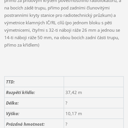
přímo za příďovým krytem povětrnostního radiolokátoru, a
na bocích zádě trupu, přímo pod zadními člunovitými
postranními kryty stanice pro radiotechnický průzkum) a
výmetnice klamných IČ/RL cílů (po jednom bloku s pěti
výmetnicemi, čtyřmi s 32-ti náboji ráže 26 mm a jednou se
14-ti náboji ráže 50 mm, na obou bocích zadní části trupu,
přímo za křídlem)
TTD:
Rozpětí křídla:
37,42 m
Délka:
?
Výška:
10,17 m
Prázdná hmotnost:
?