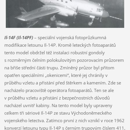
Il-14F (Il-14PF)
– speciální vojenská fotoprůzkumná
modifikace letounu Il-14P. Kromě leteckých fotoaparátů
tento model obdržel též instalaci robustní gondoly
s rozměrným čelním polokulovitým pozorovacím průzorem
na břiše střední části trupu. Zmíněný průzor byl přitom
opatřen speciálními „okenicemi“, které jej chránily v
průběhu vzletu a přistání před štěrkem a kamením. Zde se
nacházelo pracoviště operátora fotoaparátů. Ten se ale
v průběhu vzletu a přistání z bezpečnostních důvodů
nacházel uvnitř kabiny. Na tento model byly upraveny
celkem tři sériové Il-14P ze stavu Východoněmeckého
vojenského letectva. Zatímco první z nich vznikl v roce 1962
konverzí letounu typu Il-14P s černým trupovým číslem 411,