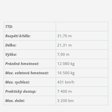
TTD:
Rozpětí křídla:
31,70 m
Délka:
21,31 m
Výška:
7,90 m
Prázdná hmotnost:
12 080 kg
Max. vzletová hmotnost:
16 500 kg
Max. rychlost:
431 km/h
Praktický dostup:
7 400 m
Max. dolet:
3 200 km