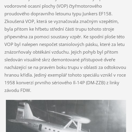
vodorovné ocasní plochy (VOP) čtyřmotorového
proudového dopravního letounu typu Junkers EF158.
Zkoušená VOP, která se vyznačovala značným vzepětím,
byla přitom ke hřbetu střední části trupu tohoto stroje
připevněna za pomoci soustavy vzpěr. Ke spodní ploše této
VOP byl nalepen nespočet staniolových pásku, které za letu
znázorňovaly obtékání vzduchu. Jejich pohyb byl přitom
sledován visuálně skrz demontované přístupové dveře
nacházející se na pravém boku trupu v oblasti za odtokovou
hranou křídla. Jediný exemplář tohoto speciálu vznikl v roce
1958 konverzí prvního sériového Il-14P (DM-ZZB) z linky
závodu FDW.