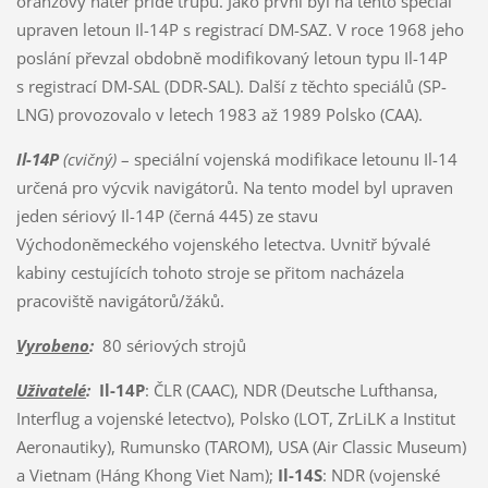
oranžový nátěr přídě trupu. Jako první byl na tento speciál
upraven letoun Il-14P s registrací DM-SAZ. V roce 1968 jeho
poslání převzal obdobně modifikovaný letoun typu Il-14P
s registrací DM-SAL (DDR-SAL). Další z těchto speciálů (SP-
LNG) provozovalo v letech 1983 až 1989 Polsko (CAA).
Il-14P
(cvičný)
– speciální vojenská modifikace letounu Il-14
určená pro výcvik navigátorů. Na tento model byl upraven
jeden sériový Il-14P (černá 445) ze stavu
Východoněmeckého vojenského letectva. Uvnitř bývalé
kabiny cestujících tohoto stroje se přitom nacházela
pracoviště navigátorů/žáků.
Vyrobeno
:
80 sériových strojů
Uživatelé
:
Il-14P
: ČLR (CAAC), NDR (Deutsche Lufthansa,
Interflug a vojenské letectvo), Polsko (LOT, ZrLiLK a Institut
Aeronautiky), Rumunsko (TAROM), USA (Air Classic Museum)
a Vietnam (Háng Khong Viet Nam);
Il-14S
: NDR (vojenské