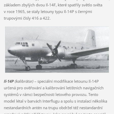
základem zbylých dvou Il-14F, které spatřily světlo světa
v roce 1965, se staly letouny typu Il-14P s černými
trupovými čísly 416 a 422.
Il-14P
(kalibrátor)
– speciální modifikace letounu Il-14P
určená pro ověřování a kalibrování letištních navigačních
systémů v rámci bezpečnosti letového provozu. Tento
model létal v barvách Interflugu a spolu s instalací několika
nestandardních antén na trupu obdržel též nestandardní