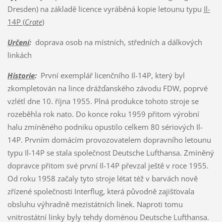
Dresden) na základě licence vyráběná kopie letounu typu
Il-
14P (
Crate
)
Určení
:
doprava osob na místních, středních a dálkových
linkách
Historie
:
První exemplář licenčního Il-14P, který byl
zkompletován na lince drážďanského závodu FDW, poprvé
vzlétl dne 10. října 1955. Plná produkce tohoto stroje se
rozeběhla rok nato. Do konce roku 1959 přitom výrobní
halu zmíněného podniku opustilo celkem 80 sériových Il-
14P. Prvním domácím provozovatelem dopravního letounu
typu Il-14P se stala společnost Deutsche Lufthansa. Zmíněný
dopravce přitom své první Il-14P převzal ještě v roce 1955.
Od roku 1958 začaly tyto stroje létat též v barvách nově
zřízené společnosti Interflug, která původně zajišťovala
obsluhu výhradně mezistátních linek. Naproti tomu
vnitrostátní linky byly tehdy doménou Deutsche Lufthansa.