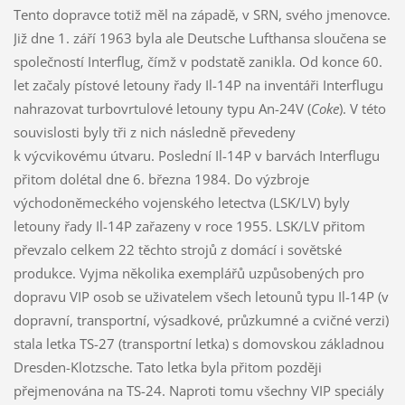
Tento dopravce totiž měl na západě, v SRN, svého jmenovce.
Již dne 1. září 1963 byla ale Deutsche Lufthansa sloučena se
společností Interflug, čímž v podstatě zanikla. Od konce 60.
let začaly pístové letouny řady Il-14P na inventáři Interflugu
nahrazovat turbovrtulové letouny typu An-24V (
Coke
). V této
souvislosti byly tři z nich následně převedeny
k výcvikovému útvaru. Poslední Il-14P v barvách Interflugu
přitom dolétal dne 6. března 1984. Do výzbroje
východoněmeckého vojenského letectva (LSK/LV) byly
letouny řady Il-14P zařazeny v roce 1955. LSK/LV přitom
převzalo celkem 22 těchto strojů z domácí i sovětské
produkce. Vyjma několika exemplářů uzpůsobených pro
dopravu VIP osob se uživatelem všech letounů typu Il-14P (v
dopravní, transportní, výsadkové, průzkumné a cvičné verzi)
stala letka TS-27 (transportní letka) s domovskou základnou
Dresden-Klotzsche. Tato letka byla přitom později
přejmenována na TS-24. Naproti tomu všechny VIP speciály