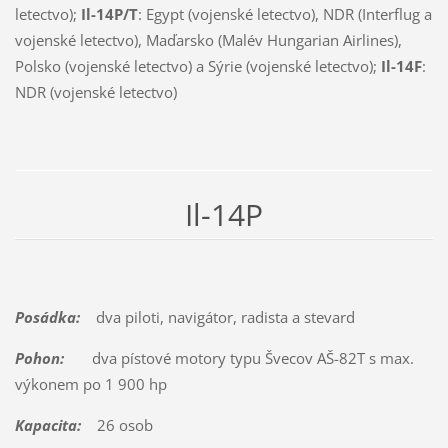
letectvo);
Il-14P/T
: Egypt (vojenské letectvo), NDR (Interflug a
vojenské letectvo), Maďarsko (Malév Hungarian Airlines),
Polsko (vojenské letectvo) a Sýrie (vojenské letectvo);
Il-14F
:
NDR (vojenské letectvo)
Il-14P
Posádka:
dva piloti, navigátor, radista a stevard
Pohon:
dva pístové motory typu Švecov AŠ-82T s max.
výkonem po 1 900 hp
Kapacita:
26 osob