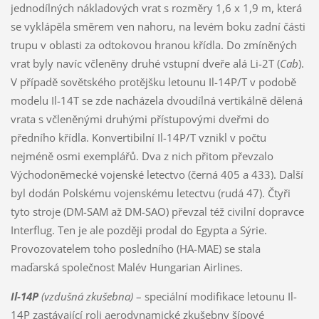
jednodílných nákladových vrat s rozměry 1,6 x 1,9 m, která
se vyklápěla směrem ven nahoru, na levém boku zadní části
trupu v oblasti za odtokovou hranou křídla. Do zmíněných
vrat byly navíc včleněny druhé vstupní dveře alá Li-2T (
Cab
).
V případě sovětského protějšku letounu Il-14P/T v podobě
modelu Il-14T se zde nacházela dvoudílná vertikálně dělená
vrata s včleněnými druhými přístupovými dveřmi do
předního křídla. Konvertibilní Il-14P/T vznikl v počtu
nejméně osmi exemplářů. Dva z nich přitom převzalo
Východoněmecké vojenské letectvo (černá 405 a 433). Další
byl dodán Polskému vojenskému letectvu (rudá 47). Čtyři
tyto stroje (DM-SAM až DM-SAO) převzal též civilní dopravce
Interflug. Ten je ale později prodal do Egypta a Sýrie.
Provozovatelem toho posledního (HA-MAE) se stala
maďarská společnost Malév Hungarian Airlines.
Il-14P
(vzdušná zkušebna)
– speciální modifikace letounu Il-
14P zastávající roli aerodynamické zkušebny šípové