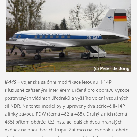
Il-14S
– vojenská salónní modifikace letounu Il-14P
s luxusně zařízeným interiérem určená pro dopravu vysoce
postavených vládních úředníků a vyššího velení vzdušných
sil NDR. Na tento model byly upraveny dva sériové Il-14P
z linky závodu FDW (černá 482 a 485). Druhý z nich (černá
485) přitom obdržel též instalaci dalších dvou hranatých
okének na obou bocích trupu. Zatímco na levoboku tohoto