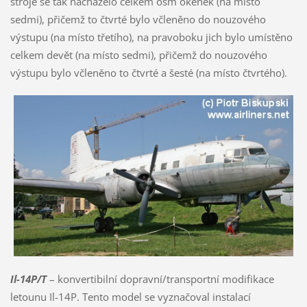
stroje se tak nacházelo celkem osm okének (na místo
sedmi), přičemž to čtvrté bylo včleněno do nouzového
výstupu (na místo třetího), na pravoboku jich bylo umístěno
celkem devět (na místo sedmi), přičemž do nouzového
výstupu bylo včleněno to čtvrté a šesté (na místo čtvrtého).
Il-14P/T
– konvertibilní dopravní/transportní modifikace
letounu Il-14P. Tento model se vyznačoval instalací