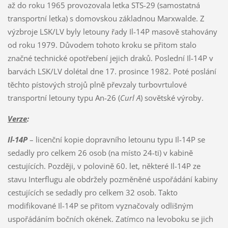
až do roku 1965 provozovala letka STS-29 (samostatná
transportní letka) s domovskou základnou Marxwalde. Z
výzbroje LSK/LV byly letouny řady Il-14P masově stahovány
od roku 1979. Důvodem tohoto kroku se přitom stalo
značné technické opotřebení jejich draků. Poslední Il-14P v
barvách LSK/LV dolétal dne 17. prosince 1982. Poté poslání
těchto pístových strojů plně převzaly turbovrtulové
transportní letouny typu An-26 (
Curl A
) sovětské výroby.
Verze
:
Il-14P
– licenční kopie dopravního letounu typu Il-14P se
sedadly pro celkem 26 osob (na místo 24-ti) v kabině
cestujících. Později, v polovině 60. let, některé Il-14P ze
stavu Interflugu ale obdržely pozměněné uspořádání kabiny
cestujících se sedadly pro celkem 32 osob. Takto
modifikované Il-14P se přitom vyznačovaly odlišným
uspořádáním bočních okének. Zatímco na levoboku se jich