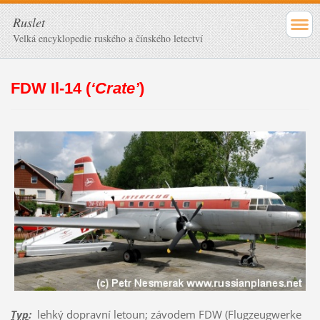
Ruslet
Velká encyklopedie ruského a čínského letectví
FDW Il-14 (
‘Crate’
)
Typ
:
lehký dopravní letoun; závodem FDW (Flugzeugwerke