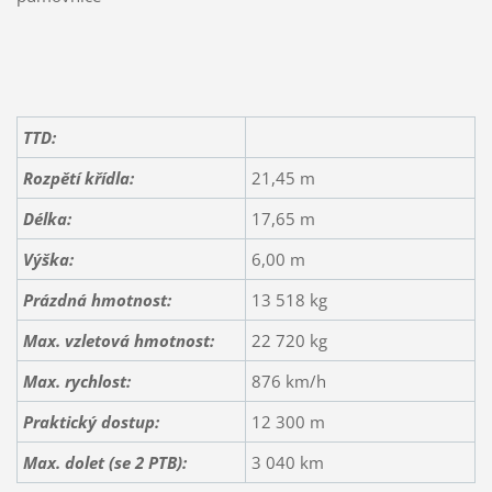
TTD:
Rozpětí křídla:
21,45 m
Délka:
17,65 m
Výška:
6,00 m
Prázdná hmotnost:
13 518 kg
Max. vzletová hmotnost:
22 720 kg
Max. rychlost:
876 km/h
Praktický dostup:
12 300 m
Max. dolet (se 2 PTB):
3 040 km