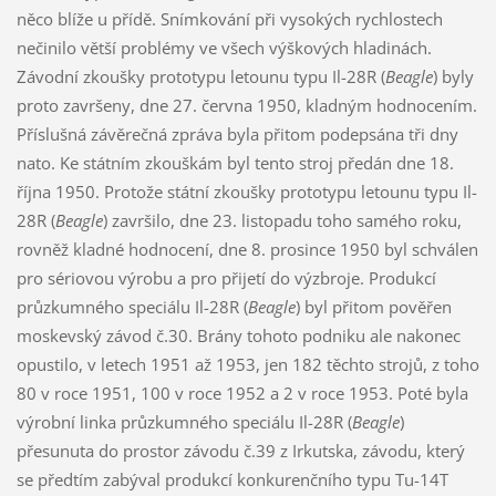
něco blíže u přídě. Snímkování při vysokých rychlostech
nečinilo větší problémy ve všech výškových hladinách.
Závodní zkoušky prototypu letounu typu Il-28R (
Beagle
) byly
proto završeny, dne 27. června 1950, kladným hodnocením.
Příslušná závěrečná zpráva byla přitom podepsána tři dny
nato. Ke státním zkouškám byl tento stroj předán dne 18.
října 1950. Protože státní zkoušky prototypu letounu typu Il-
28R (
Beagle
) završilo, dne 23. listopadu toho samého roku,
rovněž kladné hodnocení, dne 8. prosince 1950 byl schválen
pro sériovou výrobu a pro přijetí do výzbroje. Produkcí
průzkumného speciálu Il-28R (
Beagle
) byl přitom pověřen
moskevský závod č.30. Brány tohoto podniku ale nakonec
opustilo, v letech 1951 až 1953, jen 182 těchto strojů, z toho
80 v roce 1951, 100 v roce 1952 a 2 v roce 1953. Poté byla
výrobní linka průzkumného speciálu Il-28R (
Beagle
)
přesunuta do prostor závodu č.39 z Irkutska, závodu, který
se předtím zabýval produkcí konkurenčního typu Tu-14T