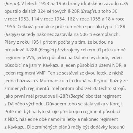
(
Bosun
). V letech 1953 až 1956 brány irkutského závodu č.39
opustilo dalších 324 sériových Il-28R (
Beagle
), z toho 30
v roce 1953, 114 v roce 1954, 162 v roce 1955 a 18 v roce
1956. Celková produkce průzkumného speciálu typu Il-28R
(
Beagle
) se tedy nakonec zastavila na 506-ti exemplářích.
Plány z roku 1951 přitom počítaly s tím, že budou na
proudové Il-28R (
Beagle
) přezbrojeny celkem tři průzkumné
regimenty VVS, jeden působící na Dálném východě, jeden
působící na Jižním Kavkazu a jeden působící z území NDR, a
jeden regiment VMF. Ten se sestával ze dvou letek, z nichž
jedna bázovala v Murmansku a ta druhá na Krymu. Každý ze
zmíněných regimentů měl přitom obdržet 20 těchto strojů.
Jako první měl proudové Il-28R (
Beagle
) obdržet regiment
z Dálného východu. Důvodem toho se stala válka v Koreji.
Poté měl být na tyto stroje přezbrojen regiment působící
z NDR, následně obě námořní letky a nakonec regiment
z Kavkazu. Dle zmíněných plánů měly být dodávky letounů