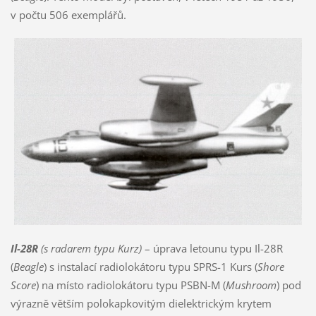
v počtu 506 exemplářů.
Il-28R
(s radarem typu Kurz)
– úprava letounu typu Il-28R
(
Beagle
) s instalací radiolokátoru typu SPRS-1 Kurs (
Shore
Score
) na místo radiolokátoru typu PSBN-M (
Mushroom
) pod
výrazně větším polokapkovitým dielektrickým krytem