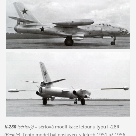
Il-28R
(sériový)
– sériová modifikace letounu typu Il-28R
(
Beagle
). Tento model byl postaven, v letech 1951 až 1956,