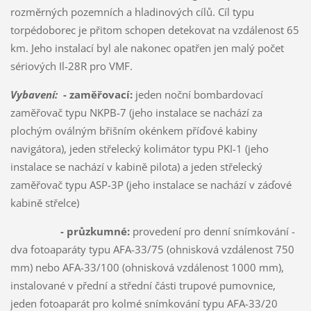
rozměrných pozemních a hladinových cílů. Cíl typu
torpédoborec je přitom schopen detekovat na vzdálenost 65
km. Jeho instalací byl ale nakonec opatřen jen malý počet
sériových Il-28R pro VMF.
Vybavení:
- zaměřovací:
jeden noční bombardovací
zaměřovač typu NKPB-7 (jeho instalace se nachází za
plochým oválným břišním okénkem příďové kabiny
navigátora), jeden střelecký kolimátor typu PKI-1 (jeho
instalace se nachází v kabině pilota) a jeden střelecký
zaměřovač typu ASP-3P (jeho instalace se nachází v záďové
kabině střelce)
- průzkumné:
provedení pro denní snímkování -
dva fotoaparáty typu AFA-33/75 (ohnisková vzdálenost 750
mm) nebo AFA-33/100 (ohnisková vzdálenost 1000 mm),
instalované v přední a střední části trupové pumovnice,
jeden fotoaparát pro kolmé snímkování typu AFA-33/20