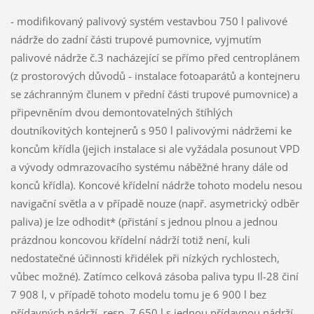
- modifikovaný palivový systém vestavbou 750 l palivové
nádrže do zadní části trupové pumovnice, vyjmutím
palivové nádrže č.3 nacházející se přímo před centroplánem
(z prostorových důvodů - instalace fotoaparátů a kontejneru
se záchranným člunem v přední části trupové pumovnice) a
připevněním dvou demontovatelných štíhlých
doutníkovitých kontejnerů s 950 l palivovými nádržemi ke
koncům křídla (jejich instalace si ale vyžádala posunout VPD
a vývody odmrazovacího systému náběžné hrany dále od
konců křídla). Koncové křídelní nádrže tohoto modelu nesou
navigační světla a v případě nouze (např. asymetrický odběr
paliva) je lze odhodit* (přistání s jednou plnou a jednou
prázdnou koncovou křídelní nádrží totiž není, kuli
nedostatečné účinnosti křidélek při nízkých rychlostech,
vůbec možné). Zatímco celková zásoba paliva typu Il-28 činí
7 908 l, v případě tohoto modelu tomu je 6 900 l bez
přídavných nádrží, resp. 7 650 l s jednou přídavnou nádrží