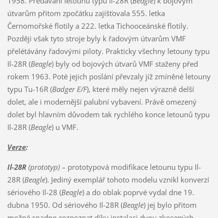
1958. Předávání letounů typu Il-28R (
Beagle
) k bojovým
útvarům přitom zpočátku zajišťovala 555. letka
Černomořské flotily a 222. letka Tichooceánské flotily.
Později však tyto stroje byly k řadovým útvarům VMF
přelétávány řadovými piloty. Prakticky všechny letouny typu
Il-28R (
Beagle
) byly od bojových útvarů VMF staženy před
rokem 1963. Poté jejich poslání převzaly již zmíněné letouny
typu Tu-16R (
Badger E/F
), které měly nejen výrazně delší
dolet, ale i modernější palubní vybavení. Právě omezený
dolet byl hlavním důvodem tak rychlého konce letounů typu
Il-28R (
Beagle
) u VMF.
Verze
:
Il-28R
(prototyp)
– prototypová modifikace letounu typu Il-
28R (
Beagle
). Jediný exemplář tohoto modelu vznikl konverzí
sériového Il-28 (
Beagle
) a do oblak poprvé vydal dne 19.
dubna 1950. Od sériového Il-28R (
Beagle
) jej bylo přitom
možné snadno rozpoznat díky instalaci dvou zkosených