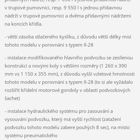
v trupové pumovnici, resp. 9 550 l s jednou přídavnou
nádrží v trupové pumovnici a dvěma přídavnými nádržemi
na koncích křídla.
- větší zásoba stlačeného kyslíku, z důvodu větší délky misí
tohoto modelu v porovnání s typem Il-28
- instalace modifikovaného hlavního podvozku se zesílenou
konstrukcí a novými koly s většími rozměry (1 260 x 390
mm vs 1 150 x 355 mm), z důvodu vyšší vzletové hmotnosti
tohoto modelu v porovnání s typem Il-28 (to si ale vyžádalo
rozšířit křídelní motorové gondoly v oblasti podvozkových
šachet)
- instalace hydraulického systému pro zasouvání a
vysouvání podvozku, který má vyšší rychlost (zatažení
podvozku tohoto modelu zabere pouhých 8 sec), na místo
systému pneumatického