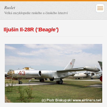
Ruslet
Velká encyklopedie ruského a čínského letectví
Iljušin Il-28R (
‘Beagle’
)