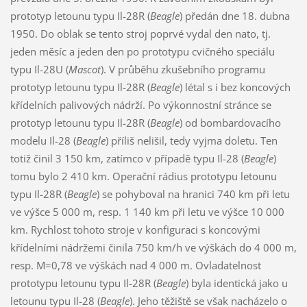
prototyp letounu typu Il-28R (
Beagle
) předán dne 18. dubna
1950. Do oblak se tento stroj poprvé vydal den nato, tj.
jeden měsíc a jeden den po prototypu cvičného speciálu
typu Il-28U (
Mascot
). V průběhu zkušebního programu
prototyp letounu typu Il-28R (
Beagle
) létal s i bez koncových
křídelních palivových nádrží. Po výkonnostní stránce se
prototyp letounu typu Il-28R (
Beagle
) od bombardovacího
modelu Il-28 (
Beagle
) příliš nelišil, tedy vyjma doletu. Ten
totiž činil 3 150 km, zatímco v případě typu Il-28 (
Beagle
)
tomu bylo 2 410 km. Operační rádius prototypu letounu
typu Il-28R (
Beagle
) se pohyboval na hranici 740 km při letu
ve výšce 5 000 m, resp. 1 140 km při letu ve výšce 10 000
km. Rychlost tohoto stroje v konfiguraci s koncovými
křídelními nádržemi činila 750 km/h ve výškách do 4 000 m,
resp. M=0,78 ve výškách nad 4 000 m. Ovladatelnost
prototypu letounu typu Il-28R (
Beagle
) byla identická jako u
letounu typu Il-28 (
Beagle
). Jeho těžiště se však nacházelo o