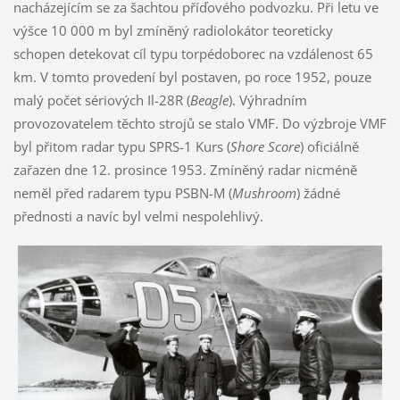
nacházejícím se za šachtou příďového podvozku. Při letu ve
výšce 10 000 m byl zmíněný radiolokátor teoreticky
schopen detekovat cíl typu torpédoborec na vzdálenost 65
km. V tomto provedení byl postaven, po roce 1952, pouze
malý počet sériových Il-28R (
Beagle
). Výhradním
provozovatelem těchto strojů se stalo VMF. Do výzbroje VMF
byl přitom radar typu SPRS-1 Kurs (
Shore Score
) oficiálně
zařazen dne 12. prosince 1953. Zmíněný radar nicméně
neměl před radarem typu PSBN-M (
Mushroom
) žádné
přednosti a navíc byl velmi nespolehlivý.