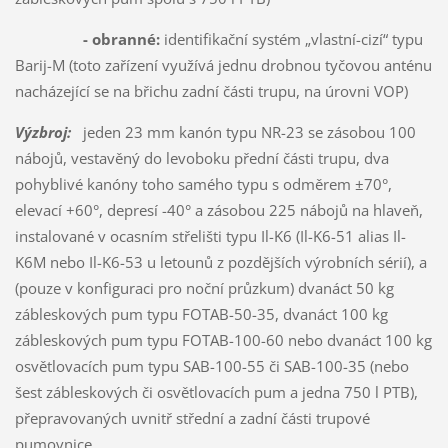
- obranné:
identifikační systém „vlastní-cizí“ typu
Barij-M (toto zařízení využívá jednu drobnou tyčovou anténu
nacházející se na břichu zadní části trupu, na úrovni VOP)
Výzbroj:
jeden 23 mm kanón typu NR-23 se zásobou 100
nábojů, vestavěný do levoboku přední části trupu, dva
pohyblivé kanóny toho samého typu s odměrem ±70°,
elevací +60°, depresí -40° a zásobou 225 nábojů na hlaveň,
instalované v ocasním střelišti typu Il-K6 (Il-K6-51 alias Il-
K6M nebo Il-K6-53 u letounů z pozdějších výrobních sérií), a
(pouze v konfiguraci pro noční průzkum) dvanáct 50 kg
zábleskových pum typu FOTAB-50-35, dvanáct 100 kg
zábleskových pum typu FOTAB-100-60 nebo dvanáct 100 kg
osvětlovacích pum typu SAB-100-55 či SAB-100-35 (nebo
šest zábleskových či osvětlovacích pum a jedna 750 l PTB),
přepravovaných uvnitř střední a zadní části trupové
pumovnice