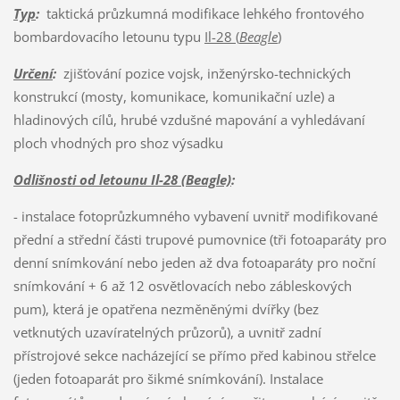
Typ
:
taktická průzkumná modifikace lehkého frontového
bombardovacího letounu typu
Il-28 (
Beagle
)
Určení
:
zjišťování pozice vojsk, inženýrsko-technických
konstrukcí (mosty, komunikace, komunikační uzle) a
hladinových cílů, hrubé vzdušné mapování a vyhledávaní
ploch vhodných pro shoz výsadku
Odlišnosti od letounu Il-28 (Beagle)
:
- instalace fotoprůzkumného vybavení uvnitř modifikované
přední a střední části trupové pumovnice (tři fotoaparáty pro
denní snímkování nebo jeden až dva fotoaparáty pro noční
snímkování + 6 až 12 osvětlovacích nebo zábleskových
pum), která je opatřena nezměněnými dvířky (bez
vetknutých uzavíratelných průzorů), a uvnitř zadní
přístrojové sekce nacházející se přímo před kabinou střelce
(jeden fotoaparát pro šikmé snímkování). Instalace