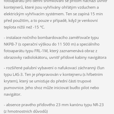
fotoaparátů pro denní snímkování se přitom nachází uvnitř
kontejnerů, které jsou vyhřívány ohřátým vzduchem a
elektrickým vyhřívacím systémem. Ten se zapíná 15 min
před použitím, a to pouze v případě, když je venkovní
teplota nižší než -15 °C.
- instalace nočního bombardovacího zaměřovače typu
NKPB-7 (s operační výškou do 11 500 m) a speciálního
fotoaparátu typu FRL-1M, který zaznamenává obraz z
obrazovky radiolokátoru, uvnitř příďové kabiny navigátora
- rozšířené palubní vybavení o nafukovací záchranný člun
typu LAS-3. Ten je přepravován v kontejneru (s hřbetním
krytem), který se umisťuje do přední části trupové
pumovnice. Jeho shoz může iniciovat buďto pilot nebo
navigátor.
- absence pravého příďového 23 mm kanónu typu NR-23
(z hmotnostních důvodů)