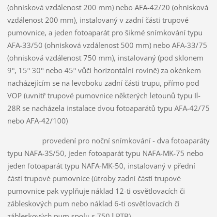
(ohnisková vzdálenost 200 mm) nebo AFA-42/20 (ohnisková
vzdálenost 200 mm), instalovaný v zadní části trupové
pumovnice, a jeden fotoaparát pro šikmé snímkování typu
AFA-33/50 (ohnisková vzdálenost 500 mm) nebo AFA-33/75
(ohnisková vzdálenost 750 mm), instalovaný (pod sklonem
9°, 15° 30° nebo 45° vůči horizontální rovině) za okénkem
nacházejícím se na levoboku zadní části trupu, přímo pod
VOP (uvnitř trupové pumovnice některých letounů typu Il-
28R se nacházela instalace dvou fotoaparátů typu AFA-42/75
nebo AFA-42/100)
provedení pro noční snímkování - dva fotoaparáty
typu NAFA-3S/50, jeden fotoaparát typu NAFA-MK-75 nebo
jeden fotoaparát typu NAFA-MK-50, instalovaný v přední
části trupové pumovnice (útroby zadní části trupové
pumovnice pak vyplňuje náklad 12-ti osvětlovacích či
zábleskových pum nebo náklad 6-ti osvětlovacích či
zábleskových pum spolu s 750 l PTB)