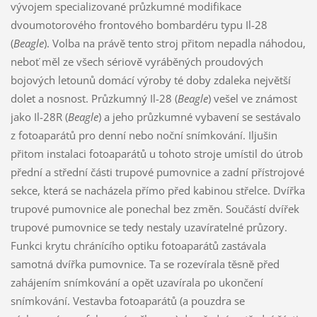
vývojem specializované průzkumné modifikace
dvoumotorového frontového bombardéru typu Il-28
(
Beagle
). Volba na právě tento stroj přitom nepadla náhodou,
neboť měl ze všech sériově vyráběných proudových
bojových letounů domácí výroby té doby zdaleka největší
dolet a nosnost. Průzkumný Il-28 (
Beagle
) vešel ve známost
jako Il-28R (
Beagle
) a jeho průzkumné vybavení se sestávalo
z fotoaparátů pro denní nebo noční snímkování. Iljušin
přitom instalaci fotoaparátů u tohoto stroje umístil do útrob
přední a střední části trupové pumovnice a zadní přístrojové
sekce, která se nacházela přímo před kabinou střelce. Dvířka
trupové pumovnice ale ponechal bez změn. Součástí dvířek
trupové pumovnice se tedy nestaly uzavíratelné průzory.
Funkci krytu chránícího optiku fotoaparátů zastávala
samotná dvířka pumovnice. Ta se rozevírala těsně před
zahájením snímkování a opět uzavírala po ukončení
snímkování. Vestavba fotoaparátů (a pouzdra se