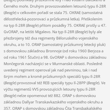
Černého moře. Druhým provozovatelem letounů typu Il-28R
(
Beagle
) v celkovém pořadí se stala 75. OKRAE (samostatná
dělostřelecká-pozorovací a průzkumná letka). Přeškolením
na typ Il-28R (
Beagle
) přitom posádky 75. OKRAE prošly u 47.
GvORAP, na letišti Migalevo. Na typ Il-28R (
Beagle
) byly ale
přezbrojeny též dva regimenty Běloruského vojenského
okruhu, a to 10. ORAP (samostatný průzkumný letecký pluk)
s domovskou základnou Bronnoje (od roku 1960 Berjoza a
od roku 1961 Ščučin) a 98. GvORAP s domovskou základnou
Mončegorsk nacházející se v Murmanské oblasti. Posledně
uvedený regiment operoval jak nad pevninou, tak i nad
širým mořem a kromě průzkumných speciálů typu Il-28R
(
Beagle
) provozoval též REB speciály typu Il-28PP (
Beagle
). Ve
výčtu regimentů VVS provozujících letouny typu Il-28R
(
Beagle
) nelze opomenout též 882. ORAP s domovskou
základnou Dallyar Transkavkazského vojenského okruhu a
357. ORAP s domovskou základnou Čita Transbajkalského