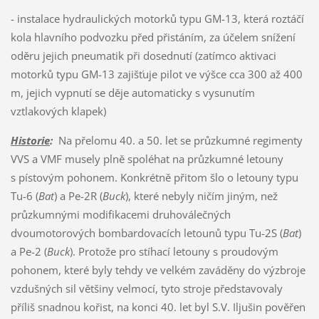
- instalace hydraulických motorků typu GM-13, která roztáčí
kola hlavního podvozku před přistáním, za účelem snížení
oděru jejich pneumatik při dosednutí (zatímco aktivaci
motorků typu GM-13 zajišťuje pilot ve výšce cca 300 až 400
m, jejich vypnutí se děje automaticky s vysunutím
vztlakových klapek)
Historie
:
Na přelomu 40. a 50. let se průzkumné regimenty
VVS a VMF musely plně spoléhat na průzkumné letouny
s pístovým pohonem. Konkrétně přitom šlo o letouny typu
Tu-6 (
Bat
) a Pe-2R (
Buck
), které nebyly ničím jiným, než
průzkumnými modifikacemi druhoválečných
dvoumotorových bombardovacích letounů typu Tu-2S (
Bat
)
a Pe-2 (
Buck
). Protože pro stíhací letouny s proudovým
pohonem, které byly tehdy ve velkém zaváděny do výzbroje
vzdušných sil většiny velmocí, tyto stroje představovaly
příliš snadnou kořist, na konci 40. let byl S.V. Iljušin pověřen