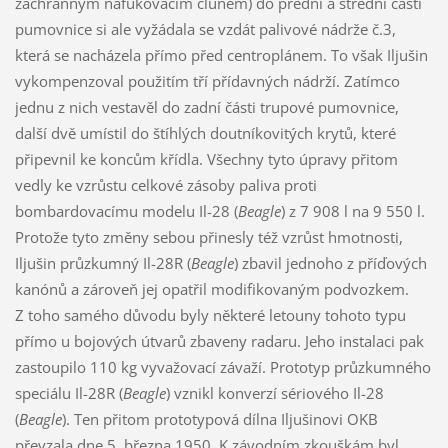
záchranným nafukovacím člunem) do přední a střední části
pumovnice si ale vyžádala se vzdát palivové nádrže č.3,
která se nacházela přímo před centroplánem. To však Iljušin
vykompenzoval použitím tří přídavných nádrží. Zatímco
jednu z nich vestavěl do zadní části trupové pumovnice,
další dvě umístil do štíhlých doutníkovitých krytů, které
připevnil ke koncům křídla. Všechny tyto úpravy přitom
vedly ke vzrůstu celkové zásoby paliva proti
bombardovacímu modelu Il-28 (
Beagle
) z 7 908 l na 9 550 l.
Protože tyto změny sebou přinesly též vzrůst hmotnosti,
Iljušin průzkumný Il-28R (
Beagle
) zbavil jednoho z příďových
kanónů a zároveň jej opatřil modifikovaným podvozkem.
Z toho samého důvodu byly některé letouny tohoto typu
přímo u bojových útvarů zbaveny radaru. Jeho instalaci pak
zastoupilo 110 kg vyvažovací závaží. Prototyp průzkumného
speciálu Il-28R (
Beagle
) vznikl konverzí sériového Il-28
(
Beagle
). Ten přitom prototypová dílna Iljušinovi OKB
převzala dne 5. března 1950. K závodním zkouškám byl