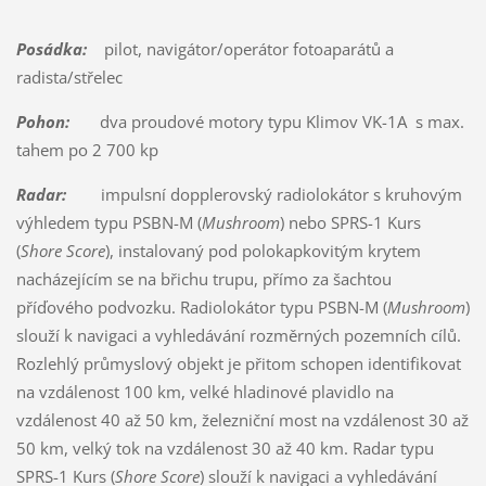
Posádka:
pilot, navigátor/operátor fotoaparátů a
radista/střelec
Pohon:
dva proudové motory typu Klimov VK-1A s max.
tahem po 2 700 kp
Radar:
impulsní dopplerovský radiolokátor s kruhovým
výhledem typu PSBN-M (
Mushroom
) nebo SPRS-1 Kurs
(
Shore Score
), instalovaný pod polokapkovitým krytem
nacházejícím se na břichu trupu, přímo za šachtou
příďového podvozku. Radiolokátor typu PSBN-M (
Mushroom
)
slouží k navigaci a vyhledávání rozměrných pozemních cílů.
Rozlehlý průmyslový objekt je přitom schopen identifikovat
na vzdálenost 100 km, velké hladinové plavidlo na
vzdálenost 40 až 50 km, železniční most na vzdálenost 30 až
50 km, velký tok na vzdálenost 30 až 40 km. Radar typu
SPRS-1 Kurs (
Shore Score
) slouží k navigaci a vyhledávání