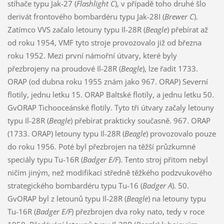
stíhače typu Jak-27 (
Flashlight C
), v případě toho druhé šlo
derivát frontového bombardéru typu Jak-28I (
Brewer C
).
Zatímco VVS začalo letouny typu Il-28R (
Beagle
) přebírat až
od roku 1954, VMF tyto stroje provozovalo již od března
roku 1952. Mezi první námořní útvary, které byly
přezbrojeny na proudové Il-28R (
Beagle
), lze řadit 1733.
ORAP (od dubna roku 1955 znám jako 967. ORAP) Severní
flotily, jednu letku 15. ORAP Baltské flotily, a jednu letku 50.
GvORAP Tichooceánské flotily. Tyto tři útvary začaly letouny
typu Il-28R (
Beagle
) přebírat prakticky současně. 967. ORAP
(1733. ORAP) letouny typu Il-28R (
Beagle
) provozovalo pouze
do roku 1956. Poté byl přezbrojen na těžší průzkumné
speciály typu Tu-16R (
Badger E/F
). Tento stroj přitom nebyl
ničím jiným, než modifikací středně těžkého podzvukového
strategického bombardéru typu Tu-16 (
Badger A
). 50.
GvORAP byl z letounů typu Il-28R (
Beagle
) na letouny typu
Tu-16R (
Badger E/F
) přezbrojen dva roky nato, tedy v roce