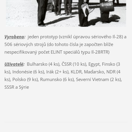
Vyrobeno
:
jeden prototyp (vznikl úpravou sériového Il-28) a
506 sériových strojů (do tohoto čísla je započten blíže
nespecifikovaný počet ELINT speciálů typu Il-28RTR)
Uživatelé
:
Bulharsko (4 ks), ČSSR (10 ks), Egypt, Finsko (3
ks), Indonésie (6 ks), Irák (2+ ks), KLDR, Maďarsko, NDR (4
ks), Polsko (9 ks), Rumunsko (6 ks), Severní Vietnam (2 ks),
SSSR a Sýrie