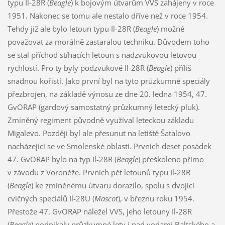
typu Il-28R (
Beagle
) k bojovým útvarům VVS zahájeny v roce
1951. Nakonec se tomu ale nestalo dříve než v roce 1954.
Tehdy již ale bylo letoun typu Il-28R (
Beagle
) možné
považovat za morálně zastaralou techniku. Důvodem toho
se stal příchod stíhacích letoun s nadzvukovou letovou
rychlostí. Pro ty byly podzvukové Il-28R (
Beagle
) příliš
snadnou kořistí. Jako první byl na tyto průzkumné speciály
přezbrojen, na základě výnosu ze dne 20. ledna 1954, 47.
GvORAP (gardový samostatný průzkumný letecký pluk).
Zmíněný regiment původně využíval leteckou základu
Migalevo. Později byl ale přesunut na letiště Šatalovo
nacházející se ve Smolenské oblasti. Prvních deset posádek
47. GvORAP bylo na typ Il-28R (
Beagle
) přeškoleno přímo
v závodu z Voroněže. Prvních pět letounů typu Il-28R
(
Beagle
) ke zmíněnému útvaru dorazilo, spolu s dvojicí
cvičných speciálů Il-28U (
Mascot
), v březnu roku 1954.
Přestože 47. GvORAP náležel VVS, jeho letouny Il-28R
(
Beagle
) podnikaly průzkumné lety i nad vodami Baltského a