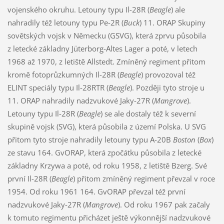
vojenského okruhu. Letouny typu Il-28R (
Beagle
) ale
nahradily též letouny typu Pe-2R (
Buck
) 11. ORAP Skupiny
sovětských vojsk v Německu (GSVG), která zprvu působila
z letecké základny Jüterborg-Altes Lager a poté, v letech
1968 až 1970, z letiště Allstedt. Zmíněný regiment přitom
kromě fotoprůzkumných Il-28R (
Beagle
) provozoval též
ELINT speciály typu Il-28RTR (
Beagle
). Později tyto stroje u
11. ORAP nahradily nadzvukové Jaky-27R (
Mangrove
).
Letouny typu Il-28R (
Beagle
) se ale dostaly též k severní
skupině vojsk (SVG), která působila z území Polska. U SVG
přitom tyto stroje nahradily letouny typu A-20B
Boston
(
Box
)
ze stavu 164. GvORAP, která zpočátku působila z letecké
základny Krzywa a poté, od roku 1958, z letiště Bzerg. Své
první Il-28R (
Beagle
) přitom zmíněný regiment převzal v roce
1954. Od roku 1961 164. GvORAP převzal též první
nadzvukové Jaky-27R (
Mangrove
). Od roku 1967 pak začaly
k tomuto regimentu přicházet ještě výkonnější nadzvukové