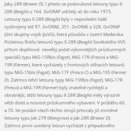
Jaky-28R (
Brewer D
). I přesto se podzvukové letouny typu Il-
28R (
Beagle
) u 164. GvORAP udržely až do roku 1973.
Letouny typu Il-28R (
Beagle
) byly v neposlední řadě
vyzbrojeny též 97. GvORAE, 351. GvORAE a 328. GvORAP
Jižní skupiny vojsk (JuVG), která působila z území Maďarska.
Početnou flotilu letounů typu Il-28R (
Beagle
) Sovětského VVS
přitom doplňoval nevelký počet výkonnějších průzkumných
speciálů typu MiG-15Rbis (
Fagot
), MiG-17R (
Fresco
) a MiG-
19R (
Farmer
), které vycházely z frontových stíhacích letounů
typu MiG-15bis (
Fagot
), MiG-17F (
Fresco C
) a MiG-19S (
Farmer
D
). Zatímco lehčí letouny typy MiG-15Rbis (
Fagot
), MiG-17R
(
Fresco
) a MiG-19R (
Farmer
) byly znatelně rychlejší a
obratnější, těžší letouny typu Il-28R (
Beagle
) měly výrazně
větší dolet a nosnost průzkumného vybavení. V průběhu 60.
a 70. let poslání všech těchto strojů převzaly již zmíněné
letouny typu Jak-27R (
Mangrove
) a Jak-28R (
Brewer D
).
Zatímco první uvedený letoun vycházel z přepadového