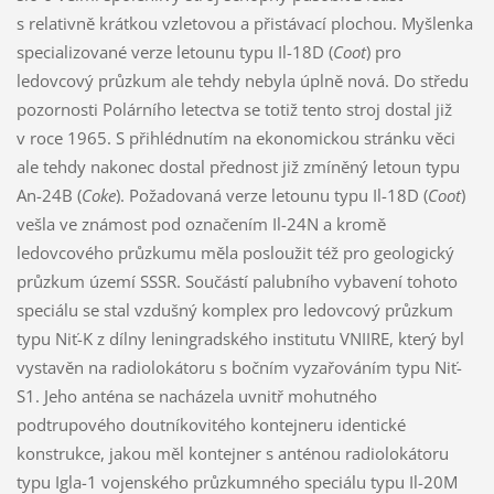
s relativně krátkou vzletovou a přistávací plochou. Myšlenka
specializované verze letounu typu Il-18D (
Coot
) pro
ledovcový průzkum ale tehdy nebyla úplně nová. Do středu
pozornosti Polárního letectva se totiž tento stroj dostal již
v roce 1965. S přihlédnutím na ekonomickou stránku věci
ale tehdy nakonec dostal přednost již zmíněný letoun typu
An-24B (
Coke
). Požadovaná verze letounu typu Il-18D (
Coot
)
vešla ve známost pod označením Il-24N a kromě
ledovcového průzkumu měla posloužit též pro geologický
průzkum území SSSR. Součástí palubního vybavení tohoto
speciálu se stal vzdušný komplex pro ledovcový průzkum
typu Niť-K z dílny leningradského institutu VNIIRE, který byl
vystavěn na radiolokátoru s bočním vyzařováním typu Niť-
S1. Jeho anténa se nacházela uvnitř mohutného
podtrupového doutníkovitého kontejneru identické
konstrukce, jakou měl kontejner s anténou radiolokátoru
typu Igla-1 vojenského průzkumného speciálu typu Il-20M