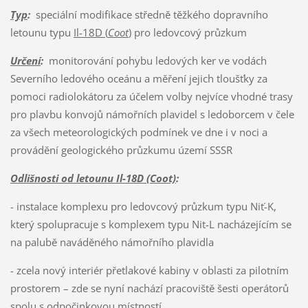
Typ
:
speciální modifikace středně těžkého dopravního
letounu typu
Il-18D (
Coot
)
pro ledovcový průzkum
Určení
:
monitorování pohybu ledových ker ve vodách
Severního ledového oceánu a měření jejich tloušťky za
pomoci radiolokátoru za účelem volby nejvíce vhodné trasy
pro plavbu konvojů námořních plavidel s ledoborcem v čele
za všech meteorologických podmínek ve dne i v noci a
provádění geologického průzkumu území SSSR
Odlišnosti od letounu Il-18D (Coot)
:
- instalace komplexu pro ledovcový průzkum typu Niť-K,
který spolupracuje s komplexem typu Nit-L nacházejícím se
na palubě naváděného námořního plavidla
- zcela nový interiér přetlakové kabiny v oblasti za pilotním
prostorem – zde se nyní nachází pracoviště šesti operátorů
spolu s odpočinkovou místností