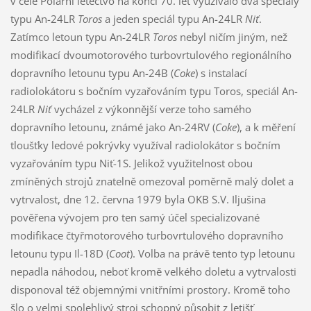
v čele Polární letectvo na konci 70. let využívalo dva speciály
typu An-24LR
Toros
a jeden speciál typu An-24LR
Niť
.
Zatímco letoun typu An-24LR
Toros
nebyl ničím jiným, než
modifikací dvoumotorového turbovrtulového regionálního
dopravního letounu typu An-24B (
Coke
) s instalací
radiolokátoru s bočním vyzařováním typu Toros, speciál An-
24LR
Niť
vycházel z výkonnější verze toho samého
dopravního letounu, známé jako An-24RV (
Coke
), a k měření
tloušťky ledové pokrývky využíval radiolokátor s bočním
vyzařováním typu Niť-1S. Jelikož využitelnost obou
zmíněných strojů znatelně omezoval poměrně malý dolet a
vytrvalost, dne 12. června 1979 byla OKB S.V. Iljušina
pověřena vývojem pro ten samý účel specializované
modifikace čtyřmotorového turbovrtulového dopravního
letounu typu Il-18D (
Coot
). Volba na právě tento typ letounu
nepadla náhodou, neboť kromě velkého doletu a vytrvalosti
disponoval též objemnými vnitřními prostory. Kromě toho
šlo o velmi spolehlivý stroj schopný působit z letišť