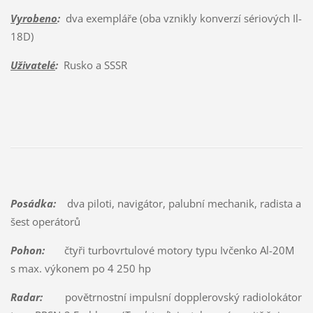
Vyrobeno
:
dva exempláře (oba vznikly konverzí sériových Il-
18D)
Uživatelé
:
Rusko a SSSR
Posádka:
dva piloti, navigátor, palubní mechanik, radista a
šest operátorů
Pohon:
čtyři turbovrtulové motory typu Ivčenko Al-20M
s max. výkonem po 4 250 hp
Radar:
povětrnostní impulsní dopplerovský radiolokátor