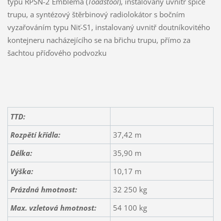
typu RPSN-2 Emblema (
Toadstool
), instalovaný uvnitř špice
trupu, a syntézový štěrbinový radiolokátor s bočním
vyzařováním typu Niť-S1, instalovaný uvnitř doutníkovitého
kontejneru nacházejícího se na břichu trupu, přímo za
šachtou příďového podvozku
TTD:
Rozpětí křídla:
37,42 m
Délka:
35,90 m
Výška:
10,17 m
Prázdná hmotnost:
32 250 kg
Max. vzletová hmotnost:
54 100 kg