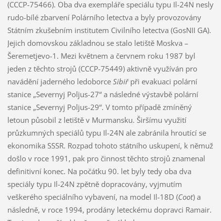
(CCCP-75466). Oba dva exempláře speciálu typu Il-24N nesly
rudo-bílé zbarvení Polárního letectva a byly provozovány
Státním zkušebním institutem Civilního letectva (GosNII GA).
Jejich domovskou základnou se stalo letiště Moskva –
Šeremetjevo-1. Mezi květnem a červnem roku 1987 byl
jeden z těchto strojů (CCCP-75449) aktivně využíván pro
navádění jaderného ledoborce
Sibiř
při evakuaci polární
stanice „Severnyj Poljus-27“ a následné výstavbě polární
stanice „Severnyj Poljus-29“. V tomto případě zmíněný
letoun působil z letiště v Murmansku. Širšímu využití
průzkumných speciálů typu Il-24N ale zabránila hroutící se
ekonomika SSSR. Rozpad tohoto státního uskupení, k němuž
došlo v roce 1991, pak pro činnost těchto strojů znamenal
definitivní konec. Na počátku 90. let byly tedy oba dva
speciály typu Il-24N zpětně dopracovány, vyjmutím
veškerého speciálního vybavení, na model Il-18D (
Coot
) a
následně, v roce 1994, prodány leteckému dopravci Ramair.