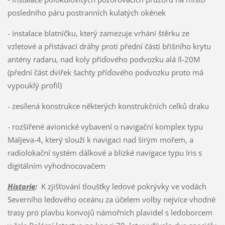
posledního páru postranních kulatých okének
- instalace blatníčku, který zamezuje vrhání štěrku ze
vzletové a přistávací dráhy proti přední části břišního krytu
antény radaru, nad koly příďového podvozku alá Il-20M
(přední část dvířek šachty příďového podvozku proto má
vypouklý profil)
- zesílená konstrukce některých konstrukčních celků draku
- rozšířené avionické vybavení o navigační komplex typu
Maljeva-4, který slouží k navigaci nad širým mořem, a
radiolokační systém dálkové a blízké navigace typu Iris s
digitálním vyhodnocovačem
Historie
:
K zjišťování tloušťky ledové pokrývky ve vodách
Severního ledového oceánu za účelem volby nejvíce vhodné
trasy pro plavbu konvojů námořních plavidel s ledoborcem