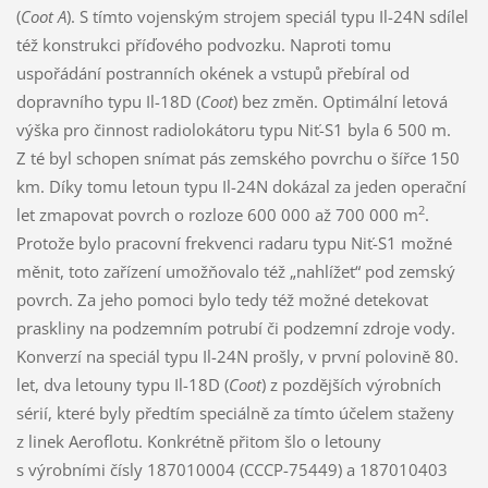
(
Coot A
). S tímto vojenským strojem speciál typu Il-24N sdílel
též konstrukci příďového podvozku. Naproti tomu
uspořádání postranních okének a vstupů přebíral od
dopravního typu Il-18D (
Coot
) bez změn. Optimální letová
výška pro činnost radiolokátoru typu Niť-S1 byla 6 500 m.
Z té byl schopen snímat pás zemského povrchu o šířce 150
km. Díky tomu letoun typu Il-24N dokázal za jeden operační
2
let zmapovat povrch o rozloze 600 000 až 700 000 m
.
Protože bylo pracovní frekvenci radaru typu Niť-S1 možné
měnit, toto zařízení umožňovalo též „nahlížet“ pod zemský
povrch. Za jeho pomoci bylo tedy též možné detekovat
praskliny na podzemním potrubí či podzemní zdroje vody.
Konverzí na speciál typu Il-24N prošly, v první polovině 80.
let, dva letouny typu Il-18D (
Coot
) z pozdějších výrobních
sérií, které byly předtím speciálně za tímto účelem staženy
z linek Aeroflotu. Konkrétně přitom šlo o letouny
s výrobními čísly 187010004 (CCCP-75449) a 187010403