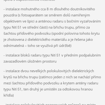
- instalace mohutného cca 8 m dlouhého doutníkovitého
pouzdra (s fotoaparátem se směrem dolů namířeným
objektivem ve špici a anténou radaru s bočním vyzařováním
typu Niť-S1 ve střední části) na břichu trupu, přímo za
šachtou příďového podvozku (spodní polovina tohoto krytu
je zhotovena z dielektrického materiálu a je řešena jako
odnímatelná – toho se využívá při údržbě)
- instalace bloků radaru typu Niť-S1 v předním podpalubním
zavazadlovém úložném prostoru
- instalace dvou nevelkých polokulovitých dielektrických
krytů na břichu trupu (zatímco jeden z nich se nachází přímo
mezi šachtou příďového podvozku a krytem antény radaru
typu Niť-S1, ten druhý je umístěn za odtokovou hranou
křídla)
- instalace polokulovitých pozorovacích průzorů na místo