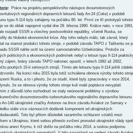
torie
:
Práce na projektu perspektivního nástupce dvoumotorových
bovrtulových regionálních dopravních letounů řady An-24 (
Coke
) v podobě
ounu typu Il-114 byly zahájeny na počátku 80. let. První ze tří prototypů tohoto
oje se do oblak napoprvé vydal dne 29. března 1990. Krátce nato, v roce 1991
ale rozpadl SSSR a všechny postsovětské republiky, včetně Ruska, se
ořily do hluboké ekonomické krize. Aby toho nebylo málo, tak závod, který
tal na starost produkci tohoto stroje, v podobě závodu TAPO z Taškentu se p
padu SSSR náhle ocitl na území samostatného Uzbekistánu. Protože za
ých politických a ekonomických podmínek nebyl o letoun typu Il-114 praktick
ný zájem, brány závodu TAPO nakonec opustil, v letech 1992 až 2002,
očtu pouhých 15-ti sériových strojů. Tímto ale letounu typu Il-114 ještě zdalek
dzvonilo. Na konci roku 2015 byla totiž schválena obnova výroby tohoto stroj
území Ruska, a to i přesto, že ze studií, které byly zpracovány v roce 2014,
lynulo, že se obnova výroby tohoto stroje kuli malé poptávce nevyplatí.
ním z důvodů toho rozhodnutí se staly neúnosné problémy s výrobou
kurenčního dvoumotorového turbovrtulového regionálního dopravního letounu
u An-140 ukrajinské značky Antonov na lince závodu Aviakor ze Samary v
ledku stále více váznoucích dodávek komponent od ukrajinských
dodavatelů. Toto byl přitom důsledek razantního ochlazení vztahů mezi
kem a Ukrajinou, které sebou přineslo svržení proruské ukrajinské vlády spol
uskou anexí Krymu, k níž došlo na počátku roku 2014, a ruskou podporou
ruských ukrajinských separatistů. V této souvislosti se vedení závodu Aviako