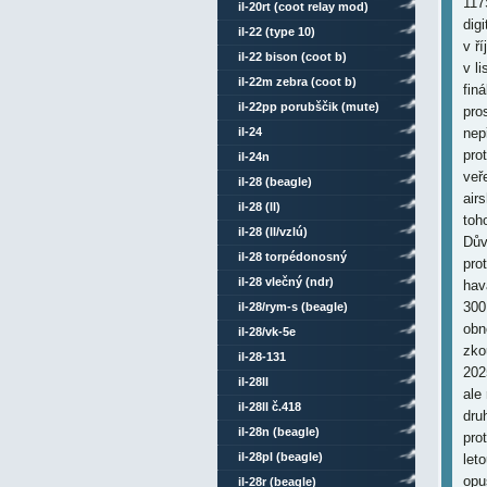
117
il-20rt (coot relay mod)
dig
il-22 (type 10)
v ř
il-22 bison (coot b)
v l
il-22m zebra (coot b)
fin
il-22pp porubščik (mute)
pro
il-24
nep
pro
il-24n
veř
il-28 (beagle)
air
il-28 (ll)
toh
il-28 (ll/vzlú)
Dův
il-28 torpédonosný
pro
il-28 vlečný (ndr)
hav
300
il-28/rym-s (beagle)
obn
il-28/vk-5e
zko
il-28-131
202
il-28ll
ale
il-28ll č.418
dru
il-28n (beagle)
pro
il-28pl (beagle)
let
opu
il-28r (beagle)