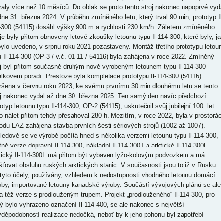
raly více než 10 měsíců. Do oblak se proto tento stroj nakonec napoprvé vyd
dne 31. března 2024. V průběhu zmíněného letu, který trval 90 min, prototyp Il
-300 (54115) dosáhl výšky 900 m a rychlosti 230 km/h. Záletem zmíněného
oje byly přitom obnoveny letové zkoušky letounu typu Il-114-300, které byly, ja
 bylo uvedeno, v srpnu roku 2021 pozastaveny. Montáž třetího prototypu letou
u Il-114-300 (OP-3 / v.č. 01-11 / 54116) byla zahájena v roce 2022. Zmíněný
oj byl přitom současně druhým nově vyrobeným letounem typu Il-114-300
elkovém pořadí. Přestože byla kompletace prototypu Il-114-300 (54116)
ršena v červnu roku 2023, ke svému prvnímu 30 min dlouhému letu se tento
oj nakonec vydal až dne 30. března 2025. Ten samý den navíc předchozí
otyp letounu typu Il-114-300, OP-2 (54115), uskutečnil svůj jubilejní 100. let.
o nálet přitom tehdy přesahoval 280 h. Mezitím, v roce 2022, byla v prostorá
odu LAZ zahájena stavba prvních šesti sériových strojů (1002 až 1007).
ledově se ve výrobě počítá hned s několika verzemi letounu typu Il-114-300,
tně verze dopravní Il-114-300, nákladní Il-114-300T a arktické Il-114-300L.
tický Il-114-300L má přitom být vybaven lyžo-kolovým podvozkem a má
išťovat obsluhu ruských arktických stanic. V současnosti jsou totiž v Rusku
 tyto účely, používány, vzhledem k nedostupnosti vhodného letounu domácí
oby, importované letouny kanadské výroby. Součástí vývojových plánů se ale
la též verze s prodlouženým trupem. Projekt „prodlouženého“ Il-114-300, pro
rý bylo vyhrazeno označení Il-114-400, se ale nakonec s největší
vděpodobností realizace nedočká, neboť by k jeho pohonu byl zapotřebí