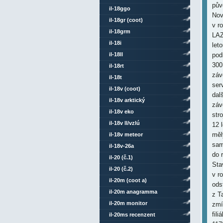
pův
il-18ggo
Nov
il-18gr (coot)
v r
il-18grm
LAZ
il-18i
let
il-18ll
pod
300
il-18rt
záv
il-18t
ser
il-18v (coot)
dal
il-18v arktický
záv
il-18v eko
str
il-18v ll/vzlú
12 
měl
il-18v meteor
sam
il-18v-26a
do 
il-20 (č.1)
Sta
il-20 (č.2)
v r
il-20m (coot a)
ods
il-20m anagramma
z T
il-20m monitor
zmí
fil
il-20ms recenzent