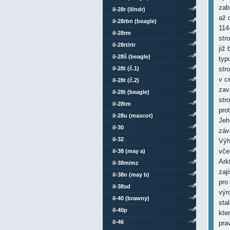
zab
il-28r (ll/ndr)
až 
il-28rbn (beagle)
114
il-28rm
str
il-28rt/rtr
již
il-28š (beagle)
typ
il-28t (č.1)
str
v c
il-28t (č.2)
zav
il-28t (beagle)
str
il-28tm
prot
il-28u (mascot)
Jeh
il-30
záv
il-32
Výh
vče
il-38 (may a)
Ark
il-38m/mz
zaj
il-38n (may b)
pro
il-38sd
výr
il-40 (brawny)
sta
il-40p
kte
il-46
pra