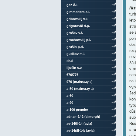
gaz č.1
His
gimmelfarb a.l.
tur
gribovskij v.k.
let
grigorovič d.p.
str
se 
grošev v.f.
pon
grochovskij p.i.
dos
grušin p.d.
roz
gudkov m.i.
nov
chai
žád
iljušin s.v.
v p
neo
676/776
na 
976 (mainstay c)
vyp
a-50 (mainstay a)
Jed
a-60
kon
a-90
typ
a-100 premier
důs
adnan-1/-2 (simorgh)
sub
Rus
av-14/il-14 (avia)
s r
av-14t/il-14t (avia)
pro