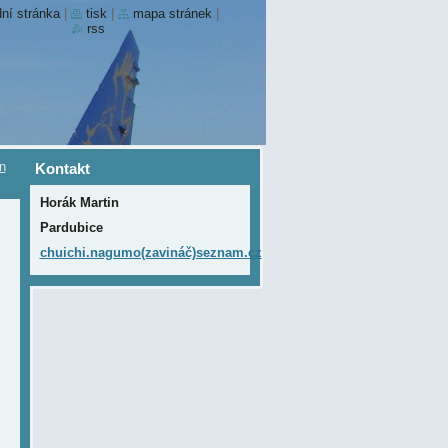
ní stránka
|
tisk
|
mapa stránek
|
rss
in
Kontakt
Horák Martin
Pardubice
chuichi.nagumo(zavináč)seznam.cz