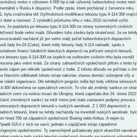
bovrtulový motor s výkonem 4 000 hp a tak výkonný turbovrtulový motor není
entálně v Rusku k dispozici. Podle zpráv, které pocházejí z července roku
1, byla zvažována též čtyřmotorová modifikace letounu typu Il-114-300 majíc
ší dolet a nosnost. Z výsledků průzkumu trhu z roku 2015 nicméně vyšlo
evo, že poptávka po letounu typu Il-114-300 ze strany tuzemských civilních
lečností bude velmi malá. Důvodem toho závěru byla skutečnost, že se tehd
rovozovatelů nacházel již jen velmi malý počet turbovrtulových dopravních
ounů řady An-24 (
Coke
), které měly letouny řady Il-114 nahradit, spolu s
ostatkem financí lokálních leteckých dopravců na pořízení nových letounů.
ce letounu typu Il-114-300 na úspěch na světovém civilním trhu byla rovněž
nocena jako velmi malá. Ze strany zahraničních společností přitom o tento ty
jevilo zájem jen několik společností z Indie. Z tohoto důvodu se počítalo s tím
se hlavními odběrateli tohoto stroje nakonec stanou domácí ozbrojené síly a
né vládní organizace. Dle tehdejších prognóz měla být tedy většina sériových
114-300 dokončena ve speciálních verzích. To vše ale změnily sankce ze stra
adních zemí za ruskou invazi do Ukrajiny, která započala dne 24. února 2022
částí zmíněných sankcí se totiž mimo jiné stalo zastavení podpory provozu
ortovaných dopravních letounů u ruských aerolinek. Z 1 003 dopravních a
ladních letounů, které se tehdy nacházely na inventáři ruských aerolinek, byl
tom hned 706 od západních společností Boeing nebo Airbus. A nejen to.
řípadě 515-ti z nich se navíc jednalo o zapůjčené stroje západními
singovými společnostmi. Ty samozřejmě požadovaly jejich okamžité navrácen
něné sankce tedy ruské letecké společnosti donutily se poptávat výhradně p