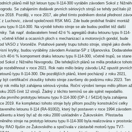
odních plánů měl být letoun typu Il-114-300 vyráběn závodem Sokol z Nižnéh
ogrodu. Se zahájením dodávek prvních sériových strojů se tehdy počítalo již
oce 2018. Později, v roce 2017, ale před tímto podnikem dostal přednost závo
 z Luchovic, závod společnosti RSK MiG. Zde bude probíhat finální montáž
ounu typu Il-114-300. Na výrobě tohoto stroje se ale budou podílet též další
niky. Tak např. dodavatelem hned 42-ti % agregátů draku letounu typu Il-114-
, včetně křídel a ocasních ploch s mechanizací a motorových gondol, bude
od VASO z Voroněže. Potahové panely trupu tohoto stroje, stejně jako dveře 
visní krytky, budou vyráběny závodem Aviastar-SP z Uljanovska. Dodavatel
ších 40-ti % kompoment draku letounu typu Il-114-300, včetně trupů, se stane
od Sokol z Nižného Novogrodu. Dle tehdejších plánů se měla produkce tohot
oje rozeběhnout v roce 2021. Rok nato mělo brány závodu LAZ opustit prvníc
letounů typu Il-114-300. Dle pozdějších plánů, které pocházejí z roku 2021,
y být certifikační zkoušky tohoto stroje završeny do podzimu roku 2023. Ten
ý rok měla být zahájena sériová výroba. Roční výrobní tempo mělo přitom a
roku 2025 činit 12 strojů. Žádný z těchto termínů se ale splnit nepodařilo.
vba prvního prototypu letounu typu Il-114-300 (OP-1 / 54114) byla zahájena
oce 2019. Ke kompletaci tohoto stroje byly přitom použity konstrukční celky
taveného letounu Il-114 (RA-91002), který byl postaven v roce 1994 závodem
aškentu a který byl až do roku 2000 uskladněn v Žukovském. Přestavba
něného stroje na prototyp letounu typu Il-114-300 byla realizována v prostorá
iálky RAO Iljušin ze Žukovského a spočívala v zástavbě motorů typu TV7-