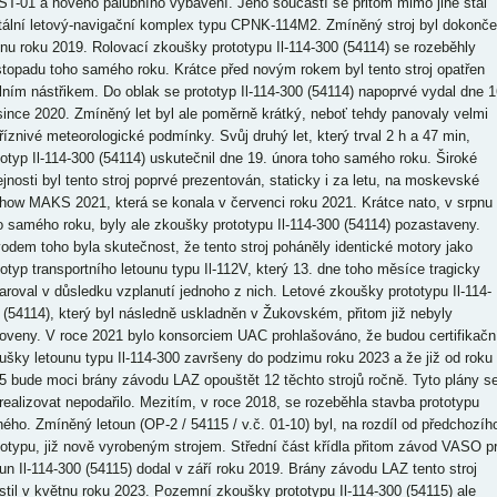
ST-01 a nového palubního vybavení. Jeho součástí se přitom mimo jiné stal
itální letový-navigační komplex typu CPNK-114M2. Zmíněný stroj byl dokonč
íjnu roku 2019. Rolovací zkoušky prototypu Il-114-300 (54114) se rozeběhly
istopadu toho samého roku. Krátce před novým rokem byl tento stroj opatřen
álním nástřikem. Do oblak se prototyp Il-114-300 (54114) napoprvé vydal dne 1
since 2020. Zmíněný let byl ale poměrně krátký, neboť tehdy panovaly velmi
říznivé meteorologické podmínky. Svůj druhý let, který trval 2 h a 47 min,
totyp Il-114-300 (54114) uskutečnil dne 19. února toho samého roku. Široké
ejnosti byl tento stroj poprvé prezentován, staticky i za letu, na moskevské
show MAKS 2021, která se konala v červenci roku 2021. Krátce nato, v srpnu
o samého roku, byly ale zkoušky prototypu Il-114-300 (54114) pozastaveny.
odem toho byla skutečnost, že tento stroj poháněly identické motory jako
totyp transportního letounu typu Il-112V, který 13. dne toho měsíce tragicky
aroval v důsledku vzplanutí jednoho z nich. Letové zkoušky prototypu Il-114-
 (54114), který byl následně uskladněn v Žukovském, přitom již nebyly
oveny. V roce 2021 bylo konsorciem UAC prohlašováno, že budou certifikačn
ušky letounu typu Il-114-300 završeny do podzimu roku 2023 a že již od roku
5 bude moci brány závodu LAZ opouštět 12 těchto strojů ročně. Tyto plány s
 realizovat nepodařilo. Mezitím, v roce 2018, se rozeběhla stavba prototypu
hého. Zmíněný letoun (OP-2 / 54115 / v.č. 01-10) byl, na rozdíl od předchozíh
totypu, již nově vyrobeným strojem. Střední část křídla přitom závod VASO p
oun Il-114-300 (54115) dodal v září roku 2019. Brány závodu LAZ tento stroj
stil v květnu roku 2023. Pozemní zkoušky prototypu Il-114-300 (54115) ale