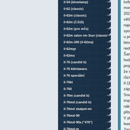
tur
il-54 (blowlamp)
mom
il-62 (classic)
202
il-62m (classic)
vět
il-62m (č.515)
naj
il-62m (pro mčs)
spo
il-62m salon tm-3sur (classic
u p
comsat mod)
il-62m-200 (il-62ma)
let
ned
il-62mgr
Šan
il-62mu
hod
il-76 (candid b)
pro
il-76 kldr/awacs
že 
il-76 speciální
růz
il-76kt
Il-
záp
il-76ll
Sou
il-76m (candid b)
imp
il-76md (candid b)
nák
il-76md skalpel-mt
při
il-76md-90
V p
il-76md-90a ("476")
lea
il-76md-m
Zmí