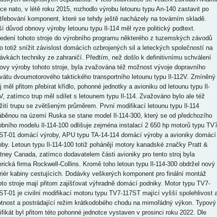
tce nato, v létě roku 2015, rozhodlo výrobu letounu typu An-140 zastavit po
třebování komponent, které se tehdy ještě nacházely na továrním skladě.
ší důvod obnovy výroby letounu typu Il-114 měl ryze politický podtext.
edení tohoto stroje do výrobního programu některého z tuzemských závodů
o totiž snížit závislost domácích ozbrojených sil a leteckých společností na
ávkách techniky ze zahraničí. Předtím, než došlo k definitivnímu schválení
ovy výroby tohoto stroje, byla zvažována též možnost vývoje dopravního
ivátu dvoumotorového taktického transportního letounu typu Il-112V. Zmíněný
j měl přitom přebírat křídlo, pohonné jednotky a avioniku od letounu typu Il-
V, zatímco trup měl sdílet s letounem typu Il-114. Zvažováno bylo ale též
žití trupu se zvětšeným průměrem. První modifikací letounu typu Il-114
áběnou na území Ruska se stane model Il-114-300, který se od předchozího
obního modelu Il-114-100 odlišuje zejména instalací 2 650 hp motorů typu TV7
ST-01 domácí výroby, APU typu TA-14-114 domácí výroby a avioniky domácí
oby. Letoun typu Il-114-100 totiž pohánějí motory kanadské značky Pratt &
tney Canada, zatímco dodavatelem části avioniky pro tento stroj byla
rická firma Rockwell-Collins. Kromě toho letoun typu Il-114-300 obdržel nový
eriér kabiny cestujících. Dodávky veškerých komponent pro finální montáž
oto stroje mají přitom zajišťovat výhradně domácí podniky. Motor typu TV7-
ST-01 je civilní modifikací motoru typu TV7-117ST mající vyšší spolehlivost 
otnost a postrádající režim krátkodobého chodu na mimořádný výkon. Typový
tifikát byl přitom této pohonné jednotce vystaven v prosinci roku 2022. Dle