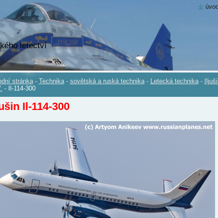
úvod
kého letectví
dní stránka
-
Technika
-
sovětská a ruská technika
-
Letecká technika
-
Iljuš
.
-
Il-114-300
jušin Il-114-300