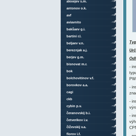
alexejev s.m.
antonov o.k.
avf
aviavnito
bakšaev g.i.
bartini r.l.
Ty
beljaev v.n.
Urč
bereznjak a.j.
berjev g.m.
Odl
bisnovat m.r.
- i
bok
typ
bolchovitinov v.f.
PW1
borovkov a.a.
- i
cagi
zna
ckb
- i
cybin p.v.
výr
čeranovskij b.i.
- i
četverikov i.v.
výh
čiževskij v.a.
CPN
florov i.f.
- no