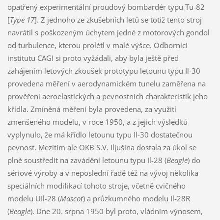
opatřený experimentální proudový bombardér typu Tu-82
[
Type 17
]. Z jednoho ze zkušebních letů se totiž tento stroj
navrátil s poškozeným úchytem jedné z motorových gondol
od turbulence, kterou prolétl v malé výšce. Odborníci
institutu CAGI si proto vyžádali, aby byla ještě před
zahájením letových zkoušek prototypu letounu typu Il-30
provedena měření v aerodynamickém tunelu zaměřena na
prověření aeroelastických a pevnostních charakteristik jeho
křídla. Zmíněná měření byla provedena, za využití
zmenšeného modelu, v roce 1950, a z jejich výsledků
vyplynulo, že má křídlo letounu typu Il-30 dostatečnou
pevnost. Mezitím ale OKB S.V. Iljušina dostala za úkol se
plně soustředit na zavádění letounu typu Il-28 (
Beagle
) do
sériové výroby a v neposlední řadě též na vývoj několika
speciálních modifikací tohoto stroje, včetně cvičného
modelu UIl-28 (
Mascot
) a průzkumného modelu Il-28R
(
Beagle
). Dne 20. srpna 1950 byl proto, vládním výnosem,