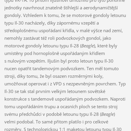
jednotky navrhnout znatelně štíhlejší a aerodynamičtější
gondoly. Vzhledem k tomu, že se motorové gondoly letounu
typu Il-30 nacházely, díky zápornému vzepětí a
středoplošnému uspořádaní křídla, v malé výšce nad zemí,
nemohly zastávat též roli podvozkových gondol, jako
motorové gondoly letounu typu Il-28 (
Beagle
), které byly
umístěny pod hornoplošně uspořádaným křídlem
s nulovým vzepětím. Iljušin byl proto letoun typu Il-30
nucen opatřit tandemovým podvozkem. Ten měl tomuto
stroji, díky tomu, že byl osazen rozměrnými koly,
umožňovat operovat i z VPD s nezpevněným povrchem. Typ
Il-30 se tak stal prvním velkým letounem sovětské
konstrukce s tandemově uspořádaným podvozkem. Naproti
tomu uspořádáním trupu a ocasních ploch se tento stroj
svému předchůdci v podobě letounu typu Il-28 (
Beagle
)
velmi podobal. To samé přitom platilo i pro celkové
rozměry. S technologickou 1:1 maketou letounu typu Il-30