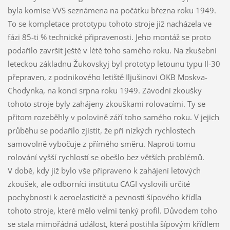
byla komise VVS seznámena na počátku března roku 1949.
To se kompletace prototypu tohoto stroje již nacházela ve
fázi 85-ti % technické připravenosti. Jeho montáž se proto
podařilo završit ještě v létě toho samého roku. Na zkušební
leteckou základnu Žukovskyj byl prototyp letounu typu Il-30
přepraven, z podnikového letiště Iljušinovi OKB Moskva-
Chodynka, na konci srpna roku 1949. Závodní zkoušky
tohoto stroje byly zahájeny zkouškami rolovacími. Ty se
přitom rozeběhly v polovině září toho samého roku. V jejich
průběhu se podařilo zjistit, že při nízkých rychlostech
samovolně vybočuje z přímého směru. Naproti tomu
rolování vyšší rychlostí se obešlo bez větších problémů.
V době, kdy již bylo vše připraveno k zahájení letových
zkoušek, ale odborníci institutu CAGI vyslovili určité
pochybnosti k aeroelasticitě a pevnosti šípového křídla
tohoto stroje, které mělo velmi tenký profil. Důvodem toho
se stala mimořádná událost, která postihla šípovým křídlem