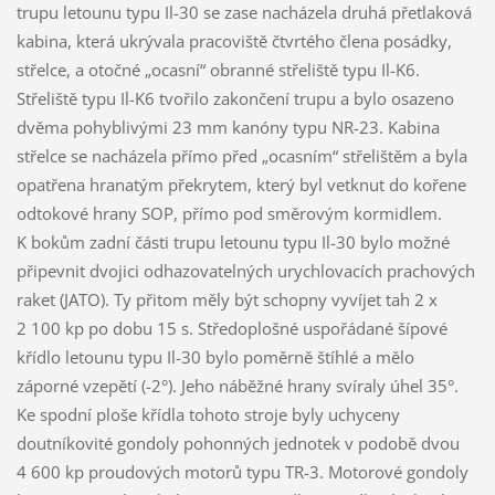
trupu letounu typu Il-30 se zase nacházela druhá přetlaková
kabina, která ukrývala pracoviště čtvrtého člena posádky,
střelce, a otočné „ocasní“ obranné střeliště typu Il-K6.
Střeliště typu Il-K6 tvořilo zakončení trupu a bylo osazeno
dvěma pohyblivými 23 mm kanóny typu NR-23. Kabina
střelce se nacházela přímo před „ocasním“ střelištěm a byla
opatřena hranatým překrytem, který byl vetknut do kořene
odtokové hrany SOP, přímo pod směrovým kormidlem.
K bokům zadní části trupu letounu typu Il-30 bylo možné
připevnit dvojici odhazovatelných urychlovacích prachových
raket (JATO). Ty přitom měly být schopny vyvíjet tah 2 x
2 100 kp po dobu 15 s. Středoplošné uspořádané šípové
křídlo letounu typu Il-30 bylo poměrně štíhlé a mělo
záporné vzepětí (-2°). Jeho náběžné hrany svíraly úhel 35°.
Ke spodní ploše křídla tohoto stroje byly uchyceny
doutníkovité gondoly pohonných jednotek v podobě dvou
4 600 kp proudových motorů typu TR-3. Motorové gondoly