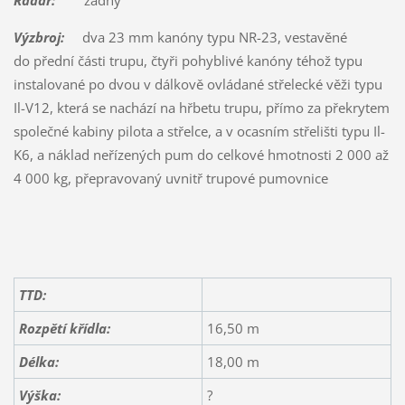
Radar:
žádný
Výzbroj:
dva 23 mm kanóny typu NR-23, vestavěné
do přední části trupu, čtyři pohyblivé kanóny téhož typu
instalované po dvou v dálkově ovládané střelecké věži typu
Il-V12, která se nachází na hřbetu trupu, přímo za překrytem
společné kabiny pilota a střelce, a v ocasním střelišti typu Il-
K6, a náklad neřízených pum do celkové hmotnosti 2 000 až
4 000 kg, přepravovaný uvnitř trupové pumovnice
TTD:
Rozpětí křídla:
16,50 m
Délka:
18,00 m
Výška:
?