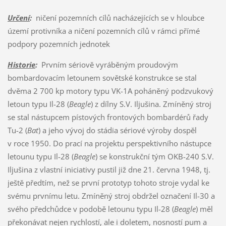
Určení
:
ničení pozemních cílů nacházejících se v hloubce
území protivníka a ničení pozemních cílů v rámci přímé
podpory pozemních jednotek
Historie
:
Prvním sériově vyráběným proudovým
bombardovacím letounem sovětské konstrukce se stal
dvěma 2 700 kp motory typu VK-1A poháněný podzvukový
letoun typu Il-28 (
Beagle
) z dílny S.V. Iljušina. Zmíněný stroj
se stal nástupcem pístových frontových bombardérů řady
Tu-2 (
Bat
) a jeho vývoj do stádia sériové výroby dospěl
v roce 1950. Do prací na projektu perspektivního nástupce
letounu typu Il-28 (
Beagle
) se konstrukční tým OKB-240 S.V.
Iljušina z vlastní iniciativy pustil již dne 21. června 1948, tj.
ještě předtím, než se první prototyp tohoto stroje vydal ke
svému prvnímu letu. Zmíněný stroj obdržel označení Il-30 a
svého předchůdce v podobě letounu typu Il-28 (
Beagle
) měl
překonávat nejen rychlostí, ale i doletem, nosností pum a