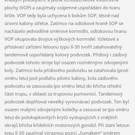
plochy (VOP) a zaujímaly vzájemné uspořádání do tvaru
kříže. VOP tedy byla uchycena k bokům SOP, těsně nad
úrovní kabiny střelce. Zatímco na odtokové hraně SOP se
nacházelo jednodílné směrové kormidlo, odtokovou hranu
VOP okupovala dvojice výškových kormidel. Vzletové a
přistávací zařízení letounu typu Il-30 tvořil zatahovatelný
tandemově uspořádaný kolový podvozek. Příďový i záďový
podvozek tohoto stroje byl osazen rozměrnými zdvojenými
koly. Zatímco kola příďového podvozku se zatahovala (proti
směru letu) pod podlahu pilotní kabiny, kola záďového
podvozku se zasouvala (po směru letu) do břicha střední
části trupu, v oblasti za trupovou pumovnicí. Tandemový
podvozek doplňoval nevelký vyrovnávací podvozek. Ten byl
osazen malými zdvojenými kolečky a zasouval se (po směru
letu) do polokapkovitých krytů vystupujících z vnějších
okrajů břicha křídelních motorových gondol. Při stání letoun
typu Il-30 zaujímal výraznou pozici „čumákem“ směrem