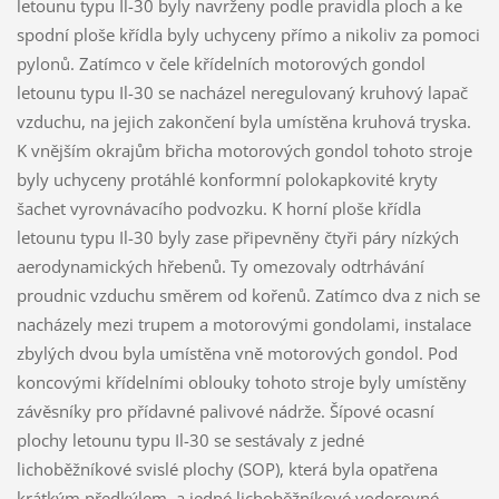
letounu typu Il-30 byly navrženy podle pravidla ploch a ke
spodní ploše křídla byly uchyceny přímo a nikoliv za pomoci
pylonů. Zatímco v čele křídelních motorových gondol
letounu typu Il-30 se nacházel neregulovaný kruhový lapač
vzduchu, na jejich zakončení byla umístěna kruhová tryska.
K vnějším okrajům břicha motorových gondol tohoto stroje
byly uchyceny protáhlé konformní polokapkovité kryty
šachet vyrovnávacího podvozku. K horní ploše křídla
letounu typu Il-30 byly zase připevněny čtyři páry nízkých
aerodynamických hřebenů. Ty omezovaly odtrhávání
proudnic vzduchu směrem od kořenů. Zatímco dva z nich se
nacházely mezi trupem a motorovými gondolami, instalace
zbylých dvou byla umístěna vně motorových gondol. Pod
koncovými křídelními oblouky tohoto stroje byly umístěny
závěsníky pro přídavné palivové nádrže. Šípové ocasní
plochy letounu typu Il-30 se sestávaly z jedné
lichoběžníkové svislé plochy (SOP), která byla opatřena
krátkým předkýlem, a jedné lichoběžníkové vodorovné