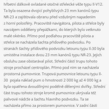
hřbetní dálkově ovládané otočné střelecké věže typu Il-V12.
Ta byla osazena dvojicí pohyblivých 23 mm kanónů typu
NR-23 a zajišťovala obranu před vzdušným napadením
z horní polosféry. Pracoviště navigátora, pilota a střelce byly
navzájem odděleny přepážkami, do kterých bylo vetknuto
malé okénko. Přímo pod podlahou pracoviště pilota a
střelce se nacházela šachta příďového podvozku. Po
stranách šachty příďového podvozku letounu typu Il-30 byla
umístěna instalace dvou 23 mm kanónů typu NR-23. Jejich
obsluhu zase obstarával pilot. Střední částí trupu tohoto
stroje procházel centroplán. Přímo pod ním se nacházela
prostorná pumovnice. Trupová pumovnice letounu typu Il-
30 pojala náklad pum o hmotnosti 2 000 kg až 4 000 kg a
byla opatřena dvoudílnými podélně dělenými dvířky. Střední
část trupu tohoto stroje kromě pumovnice ukrývala též
palivové nádrže a šachtu hlavního podvozku. Ta se
nacházela přímo za prostorem pumovnice. V zadní části