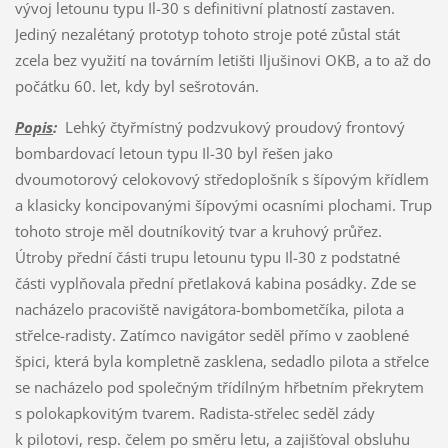
vývoj letounu typu Il-30 s definitivní platností zastaven.
Jediný nezalétaný prototyp tohoto stroje poté zůstal stát
zcela bez využití na továrním letišti Iljušinovi OKB, a to až do
počátku 60. let, kdy byl sešrotován.
Popis
:
Lehký čtyřmístný podzvukový proudový frontový
bombardovací letoun typu Il-30 byl řešen jako
dvoumotorový celokovový středoplošník s šípovým křídlem
a klasicky koncipovanými šípovými ocasními plochami. Trup
tohoto stroje měl doutníkovitý tvar a kruhový průřez.
Útroby přední části trupu letounu typu Il-30 z podstatné
části vyplňovala přední přetlaková kabina posádky. Zde se
nacházelo pracoviště navigátora-bombometčíka, pilota a
střelce-radisty. Zatímco navigátor seděl přímo v zaoblené
špici, která byla kompletně zasklena, sedadlo pilota a střelce
se nacházelo pod společným třídílným hřbetním překrytem
s polokapkovitým tvarem. Radista-střelec seděl zády
k pilotovi, resp. čelem po směru letu, a zajišťoval obsluhu