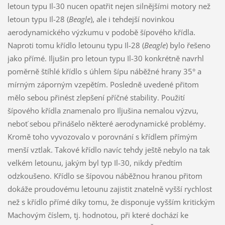
letoun typu Il-30 nucen opatřit nejen silnějšími motory než
letoun typu Il-28 (
Beagle
), ale i tehdejší novinkou
aerodynamického výzkumu v podobě šípového křídla.
Naproti tomu křídlo letounu typu Il-28 (
Beagle
) bylo řešeno
jako přímé. Iljušin pro letoun typu Il-30 konkrétně navrhl
poměrně štíhlé křídlo s úhlem šípu náběžné hrany 35° a
mírným záporným vzepětím. Posledně uvedené přitom
mělo sebou přinést zlepšení příčné stability. Použití
šípového křídla znamenalo pro Iljušina nemalou výzvu,
neboť sebou přinášelo některé aerodynamické problémy.
Kromě toho vyvozovalo v porovnání s křídlem přímým
menší vztlak. Takové křídlo navíc tehdy ještě nebylo na tak
velkém letounu, jakým byl typ Il-30, nikdy předtím
odzkoušeno. Křídlo se šípovou náběžnou hranou přitom
dokáže proudovému letounu zajistit znatelně vyšší rychlost
než s křídlo přímé díky tomu, že disponuje vyšším kritickým
Machovým číslem, tj. hodnotou, při které dochází ke