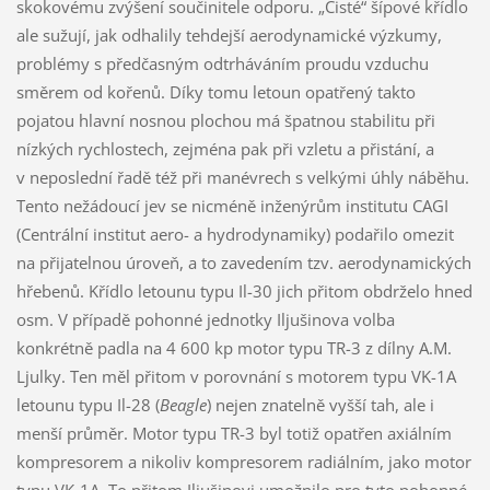
skokovému zvýšení součinitele odporu. „Čisté“ šípové křídlo
ale sužují, jak odhalily tehdejší aerodynamické výzkumy,
problémy s předčasným odtrháváním proudu vzduchu
směrem od kořenů. Díky tomu letoun opatřený takto
pojatou hlavní nosnou plochou má špatnou stabilitu při
nízkých rychlostech, zejména pak při vzletu a přistání, a
v neposlední řadě též při manévrech s velkými úhly náběhu.
Tento nežádoucí jev se nicméně inženýrům institutu CAGI
(Centrální institut aero- a hydrodynamiky) podařilo omezit
na přijatelnou úroveň, a to zavedením tzv. aerodynamických
hřebenů. Křídlo letounu typu Il-30 jich přitom obdrželo hned
osm. V případě pohonné jednotky Iljušinova volba
konkrétně padla na 4 600 kp motor typu TR-3 z dílny A.M.
Ljulky. Ten měl přitom v porovnání s motorem typu VK-1A
letounu typu Il-28 (
Beagle
) nejen znatelně vyšší tah, ale i
menší průměr. Motor typu TR-3 byl totiž opatřen axiálním
kompresorem a nikoliv kompresorem radiálním, jako motor
typu VK-1A. To přitom Iljušinovi umožnilo pro tyto pohonné