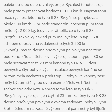
palebnou silou defenzivní výzbroje. Rychlost tohoto stroje
měla přitom přesahovat hodnotu 1 000 km/h. Naproti tomu
max. rychlost letounu typu Il-28 (
Beagle
) se pohybovala
okolo 900 km/h. V případě standardní nosnosti pum tomu
mělo být 2 000 kg, tedy dvakrát tolik, co u typu Il-28
(
Beagle
). Tak velký náklad pum měl být letoun typu Il-30
schopen dopravit na vzdálenost celých 3 500 km
(v konfiguraci se dvěma přídavnými palivovými nádržemi
pod konci křídla). Defenzivní výzbroj letounu typu Il-30 se
měla sestávat z šesti 23 mm kanónů typu NR-23, dvou
pevných a čtyř pohyblivých. Instalace pevných kanónů se
přitom měla nacházet v přídi trupu. Pohyblivé kanóny zase
měly být umístěny, po dvou exemplářích, ve hřbetní a
záďové střelecké věži. Naproti tomu letoun typu Il-28
(
Beagle
) byl vyzbrojen jen čtyřmi 23 mm kanóny typu NR-23,
dvěma příďovými pevnými a dvěma záďovými pohyblivými.
S přihlédnutím na zadané výkonnostní parametry byl Iljušin