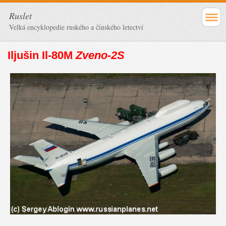
Ruslet
Velká encyklopedie ruského a čínského letectví
Iljušin Il-80M
Zveno-2S