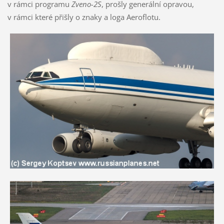
v rámci programu
Zveno-2S
, prošly generální opravou,
v rámci které přišly o znaky a loga Aeroflotu.