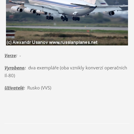
Verze
:
-
Vyrobeno
:
dva exempláře (oba vznikly konverzí operačních
Il-80)
Uživatelé
:
Rusko (VVS)