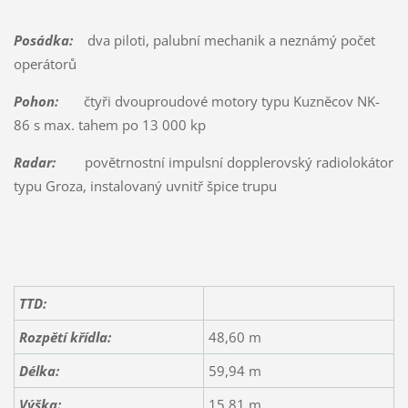
Posádka:
dva piloti, palubní mechanik a neznámý počet
operátorů
Pohon:
čtyři dvouproudové motory typu Kuzněcov NK-
86 s max. tahem po 13 000 kp
Radar:
povětrnostní impulsní dopplerovský radiolokátor
typu Groza, instalovaný uvnitř špice trupu
TTD:
Rozpětí křídla:
48,60 m
Délka:
59,94 m
Výška:
15,81 m