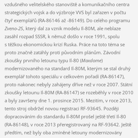
vzdušného velitelského stanoviště a komunikačního centra
strategických vojsk a do výzbroje VVS byl zařazen v počtu
čtyř exemplářů (RA-86146 až -86149). Do celého programu
Zveno-2S
, který dal za vznik modelu Il-80M, ale neblaze
zasáhl rozpad SSSR, k němuž došlo v roce 1991, spolu
s těžkou ekonomickou krizí Ruska. Práce na toto téma se
proto značně zatáhly proti původním plánům. Závodní
zkoušky prvního letounu typu Il-80 (
Maxdome
)
modernizovaného na standard Il-80M, kterým se stal druhý
exemplář tohoto speciálu v celkovém pořadí (RA-86147),
proto nakonec nebyly zahájeny dříve než v roce 2007. Státní
zkoušky letounu Il-80M (RA-86147) se rozeběhly v roce 2010
a byly završeny dne 1. prosince 2015. Mezitím, v roce 2013,
tento stroj obdržel novou registraci RF-93645. Později
dopracováním do standardu Il-80M prošel ještě třetí Il-80
(RA-86148), v roce 2013 přeregistrovaný na RF-93642. Ještě
předtím, než byly oba zmíněné letouny modernizovány