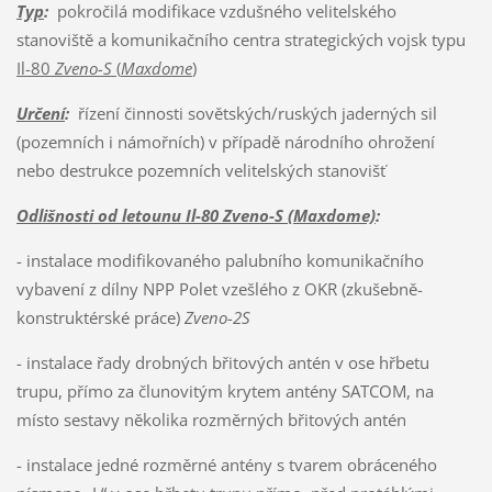
Typ
:
pokročilá modifikace vzdušného velitelského
stanoviště a komunikačního centra strategických vojsk typu
Il-80
Zveno-S
(
Maxdome
)
Určení
:
řízení činnosti sovětských/ruských jaderných sil
(pozemních i námořních) v případě národního ohrožení
nebo destrukce pozemních velitelských stanovišť
Odlišnosti od letounu Il-80 Zveno-S (Maxdome)
:
- instalace modifikovaného palubního komunikačního
vybavení z dílny NPP Polet vzešlého z OKR (zkušebně-
konstruktérské práce)
Zveno-2S
- instalace řady drobných břitových antén v ose hřbetu
trupu, přímo za člunovitým krytem antény SATCOM, na
místo sestavy několika rozměrných břitových antén
- instalace jedné rozměrné antény s tvarem obráceného