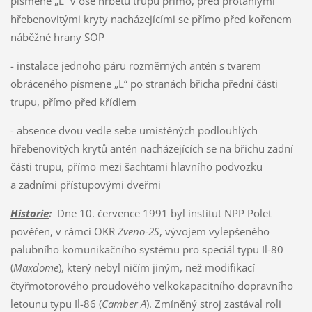
písmene „L“ v ose hřbetu trupu přímo, před protáhlými
hřebenovitými kryty nacházejícími se přímo před kořenem
náběžné hrany SOP
- instalace jednoho páru rozměrných antén s tvarem
obráceného písmene „L“ po stranách břicha přední části
trupu, přímo před křídlem
- absence dvou vedle sebe umístěných podlouhlých
hřebenovitých krytů antén nacházejících se na břichu zadní
části trupu, přímo mezi šachtami hlavního podvozku
a zadními přístupovými dveřmi
Historie
:
Dne 10. července 1991 byl institut NPP Polet
pověřen, v rámci OKR
Zveno-2S
, vývojem vylepšeného
palubního komunikačního systému pro speciál typu Il-80
(
Maxdome
), který nebyl ničím jiným, než modifikací
čtyřmotorového proudového velkokapacitního dopravního
letounu typu Il-86 (
Camber A
). Zmíněný stroj zastával roli