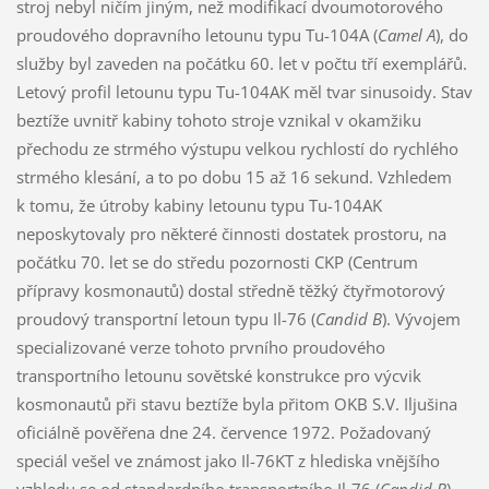
stroj nebyl ničím jiným, než modifikací dvoumotorového
proudového dopravního letounu typu Tu-104A (
Camel A
), do
služby byl zaveden na počátku 60. let v počtu tří exemplářů.
Letový profil letounu typu Tu-104AK měl tvar sinusoidy. Stav
beztíže uvnitř kabiny tohoto stroje vznikal v okamžiku
přechodu ze strmého výstupu velkou rychlostí do rychlého
strmého klesání, a to po dobu 15 až 16 sekund. Vzhledem
k tomu, že útroby kabiny letounu typu Tu-104AK
neposkytovaly pro některé činnosti dostatek prostoru, na
počátku 70. let se do středu pozornosti CKP (Centrum
přípravy kosmonautů) dostal středně těžký čtyřmotorový
proudový transportní letoun typu Il-76 (
Candid B
). Vývojem
specializované verze tohoto prvního proudového
transportního letounu sovětské konstrukce pro výcvik
kosmonautů při stavu beztíže byla přitom OKB S.V. Iljušina
oficiálně pověřena dne 24. července 1972. Požadovaný
speciál vešel ve známost jako Il-76KT z hlediska vnějšího