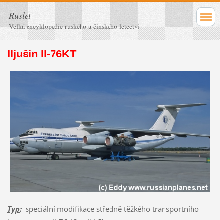
Ruslet
Velká encyklopedie ruského a čínského letectví
Iljušin Il-76KT
Typ
:
speciální modifikace středně těžkého transportního