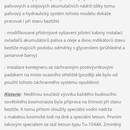
palivových a olejových akumulačních nádrží (díky tomu
palivový a hydraulický systém tohoto modelu dokáže
pracovat i při stavu beztíže)
- modifikované přístrojové vybavení pilotní kabiny instalací
ovladačů akumulátorů paliva a oleje a dvou indikátorů stavu
beztíže majících podobu odměrky s glycerolem (průhledné a
jantarové barvy)
- instalace kontejneru se záchranným protivývrtkovým
padákem na místo ocasního střeliště (později ale bylo od
použití tohoto záchranného systému opuštěno)
Historie
:
Nedílnou součástí výcviku každého budoucího
sovětského kosmonauta byla příprava na činnost při stavu
beztíže. K tomu přitom sloužily speciální vodní nádrže
s maketou kosmické lodi na dně a speciální letoun. Prvním
takovým speciálem se stal letoun typu Tu-104AK. Zmíněný