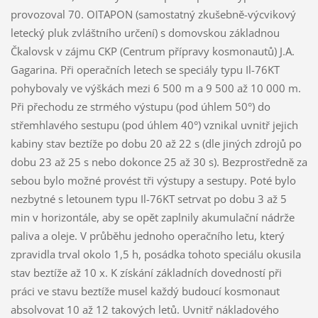
provozoval 70. OITAPON (samostatný zkušebně-výcvikový
letecký pluk zvláštního určení) s domovskou základnou
Čkalovsk v zájmu CKP (Centrum přípravy kosmonautů) J.A.
Gagarina. Při operačních letech se speciály typu Il-76KT
pohybovaly ve výškách mezi 6 500 m a 9 500 až 10 000 m.
Při přechodu ze strmého výstupu (pod úhlem 50°) do
střemhlavého sestupu (pod úhlem 40°) vznikal uvnitř jejich
kabiny stav beztíže po dobu 20 až 22 s (dle jiných zdrojů po
dobu 23 až 25 s nebo dokonce 25 až 30 s). Bezprostředně za
sebou bylo možné provést tři výstupy a sestupy. Poté bylo
nezbytné s letounem typu Il-76KT setrvat po dobu 3 až 5
min v horizontále, aby se opět zaplnily akumulační nádrže
paliva a oleje. V průběhu jednoho operačního letu, který
zpravidla trval okolo 1,5 h, posádka tohoto speciálu okusila
stav beztíže až 10 x. K získání základních dovedností při
práci ve stavu beztíže musel každý budoucí kosmonaut
absolvovat 10 až 12 takových letů. Uvnitř nákladového