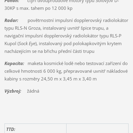
Pohon:
čtyři dvouproudové motory typu Solovjov D-
30KP s max. tahem po 12 000 kp
Radar:
povětrnostní impulsní dopplerovský radiolokátor
typu RLS-N Groza, instalovaný uvnitř špice trupu, a
navigační impulsní dopplerovský radiolokátor typu RLS-P
Kupol (
Sock Eye
), instalovaný pod polokapkovitým krytem
nacházejícím se na břichu přední části trupu
Kapacita:
maketa kosmické lodě nebo testovací zařízení do
celkové hmotnosti 6 000 kg, přepravované uvnitř nákladové
kabiny s rozměry 24,50 m x 3,45 m x 3,40 m
Výzbroj:
žádná
TTD: