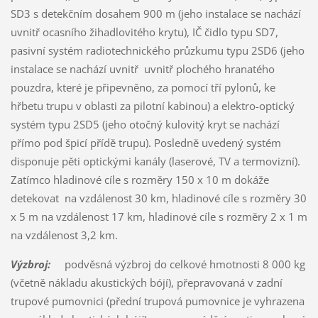
SD3 s detekčním dosahem 900 m (jeho instalace se nachází
uvnitř ocasního žihadlovitého krytu), IČ čidlo typu SD7,
pasivní systém radiotechnického průzkumu typu 2SD6 (jeho
instalace se nachází uvnitř uvnitř plochého hranatého
pouzdra, které je připevněno, za pomocí tří pylonů, ke
hřbetu trupu v oblasti za pilotní kabinou) a elektro-optický
systém typu 2SD5 (jeho otočný kulovitý kryt se nachází
přímo pod špicí přídě trupu). Posledně uvedený systém
disponuje pěti optickými kanály (laserové, TV a termovizní).
Zatímco hladinové cíle s rozměry 150 x 10 m dokáže
detekovat na vzdálenost 30 km, hladinové cíle s rozměry 30
x 5 m na vzdálenost 17 km, hladinové cíle s rozměry 2 x 1 m
na vzdálenost 3,2 km.
Výzbroj:
podvěsná výzbroj do celkové hmotnosti 8 000 kg
(včetně nákladu akustických bójí), přepravovaná v zadní
trupové pumovnici (přední trupová pumovnice je vyhrazena