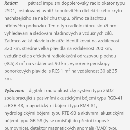
Radar:
pátrací impulsní dopplerovský radiolokátor typu
2SD1, instalovaný uvnitř kopulovitého dielektrického krytu
nacházejícího se na břichu trupu, přímo za šachtou
příďového podvozku. Tento typ radiolokátoru slouží pro
vyhledávání a sledování hladinových a vzdušných cílů.
Zatímco velká plavidla dokáže identifikovat na vzdálenost
320 km, středně velká plavidla na vzdálenost 200 km,
vzdušné cíle s efektivní radiolokační odrazovou plochou
2
(RCS) 3 m
na vzdálenost 90 km, vynořené periskopy
2
ponorkových plavidel s RCS 1 m
na vzdálenost 30 až 35
km.
Vybavení:
digitální radio-akustický systém typu 2SD2
spolupracující s pasivními akustickými bójemi typu RGB-41
a RGB-48, magnetickými bójemi typu RMB-81,
hydrologickými bójemi typu RTB-93 a aktivními akustickými
bójemi typu GB-58 (ty se umisťují do přední trupové
pumovnice), detektor magnetických anomálií (MAD) typu