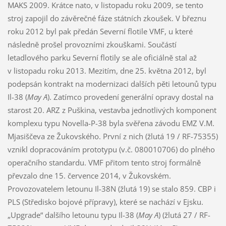
MAKS 2009. Krátce nato, v listopadu roku 2009, se tento
stroj zapojil do závěrečné fáze státních zkoušek. V březnu
roku 2012 byl pak předán Severní flotile VMF, u které
následně prošel provozními zkouškami. Součástí
letadlového parku Severní flotily se ale oficiálně stal až
v listopadu roku 2013. Mezitím, dne 25. května 2012, byl
podepsán kontrakt na modernizaci dalších pěti letounů typu
Il-38 (
May A
). Zatímco provedení generální opravy dostal na
starost 20. ARZ z Puškina, vestavba jednotlivých komponent
komplexu typu Novella-P-38 byla svěřena závodu EMZ V.M.
Mjasiščeva ze Žukovského. První z nich (žlutá 19 / RF-75355)
vznikl dopracováním prototypu (v.č. 080010706) do plného
operačního standardu. VMF přitom tento stroj formálně
převzalo dne 15. července 2014, v Žukovském.
Provozovatelem letounu Il-38N (žlutá 19) se stalo 859. CBP i
PLS (Středisko bojové přípravy), které se nachází v Ejsku.
„Upgrade“ dalšího letounu typu Il-38 (
May A
) (žlutá 27 / RF-