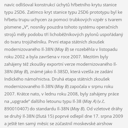
navíc odlišoval konstrukcí úchytů hřbetního krytu stanice
typu 2SD6. Zatímco kryt stanice typu 2SD6 prototypu byl ke
hřbetu trupu uchycen za pomoci trubkových vzpěr s tvarem
písmene „V“, nosníky pouzdra tohoto systému operačních
strojů měly podobu tří lichoběžníkových pylonů uspořádaný
do tvaru trojúhelníku. První etapa státních zkoušek
modernizovaného Il-38N (
May B
) se rozeběhla v listopadu
roku 2002 a byla završena v roce 2007. Mezitím byly
zahájeny též zkoušky exportní verze modernizovaného Il-
38N (
May B
), známé jako Il-38SD, která vzešla ze zadání
Indického námořnictva. Druhá etapa státních zkoušek
modernizovaného Il-38N (
May B
) započala v srpnu roku
2007. Krátce nato, v lednu roku 2008, byly zahájeny práce
na „upgrade“ dalšího letounu typu Il-38 (
May A
) (v.č.
890010407) do standardu Il-38N (
May B
). Od vzletové dráhy
se druhý Il-38N (žlutá 15) poprvé odlepil dne 17. srpna 2009
a ještě ten samý měsíc se zúčastnil moskevské airshow