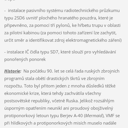
- instalace pasivního systému radiotechnického průzkumu
typu 2SD6 uvnitř plochého hranatého pouzdra, které je
připevněno, za pomocí tří pylonů, ke hřbetu trupu v oblasti
za pilotní kabinou (za pomoci tohoto zařízení lze zachytit,
určit směr a identifikovat zdroj elektromagnetického záření)
- instalace IČ čidla typu SD7, které slouží pro vyhledávání
ponořených ponorek
Historie
:
Na počátku 90. let se celá řada ruských zbrojních
programů stala obětí drastických škrtů ve zbrojním
rozpočtu. Toto byl přitom jeden z mnoha důsledků těžké
ekonomické krize, která tehdy zachvátila všechny
postsovětské republiky, včetně Ruska. Jelikož rozsáhlým
úsporným opatřením neunikl ani proudový obojživelný
protiponorkový letoun typu Berjev A-40 (
Mermaid
), VMF se
při hlídkových a protiponorkových misích muselo nadále