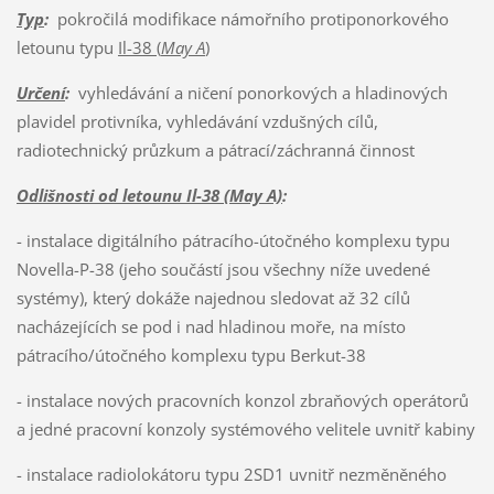
Typ
:
pokročilá modifikace námořního protiponorkového
letounu typu
Il-38 (
May A
)
Určení
:
vyhledávání a ničení ponorkových a hladinových
plavidel protivníka, vyhledávání vzdušných cílů,
radiotechnický průzkum a pátrací/záchranná činnost
Odlišnosti od letounu Il-38 (May A)
:
- instalace digitálního pátracího-útočného komplexu typu
Novella-P-38 (jeho součástí jsou všechny níže uvedené
systémy), který dokáže najednou sledovat až 32 cílů
nacházejících se pod i nad hladinou moře, na místo
pátracího/útočného komplexu typu Berkut-38
- instalace nových pracovních konzol zbraňových operátorů
a jedné pracovní konzoly systémového velitele uvnitř kabiny
- instalace radiolokátoru typu 2SD1 uvnitř nezměněného