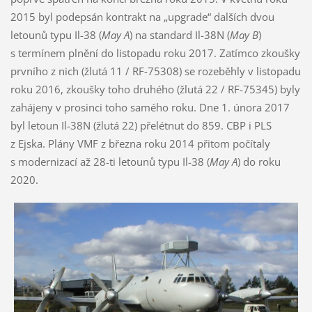
2015 byl podepsán kontrakt na „upgrade“ dalších dvou
letounů typu Il-38 (
May A
) na standard Il-38N (
May B
)
s termínem plnění do listopadu roku 2017. Zatímco zkoušky
prvního z nich (žlutá 11 / RF-75308) se rozeběhly v listopadu
roku 2016, zkoušky toho druhého (žlutá 22 / RF-75345) byly
zahájeny v prosinci toho samého roku. Dne 1. února 2017
byl letoun Il-38N (žlutá 22) přelétnut do 859. CBP i PLS
z Ejska. Plány VMF z března roku 2014 přitom počítaly
s modernizací až 28-ti letounů typu Il-38 (
May A
) do roku
2020.