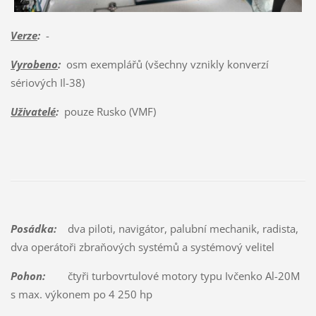
Verze
:
-
Vyrobeno
:
osm exemplářů (všechny vznikly konverzí
sériových Il-38)
Uživatelé
:
pouze Rusko (VMF)
Posádka:
dva piloti, navigátor, palubní mechanik, radista,
dva operátoři zbraňových systémů a systémový velitel
Pohon:
čtyři turbovrtulové motory typu Ivčenko Al-20M
s max. výkonem po 4 250 hp