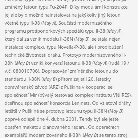
zmíněný letoun typu Tu-204P. Díky modulární konstrukce
jej ale bylo možné nainstalovat na jakýkoliv jiný letoun,
včetně typu Il-38 (
May A
). Součástí modernizačního
programu protiponorkových speciálů typu Il-38 (
May A
),
který dal za vznik modelu Il-38N (
May B
), se stala nejen
instalace komplexu typu Novella-P-38, ale i prodloužení
technické životnosti draku. Prototyp modernizovaného Il-
38N (
May B
) vznikl konverzí letounu Il-38 (
May A
) (rudá 19 /
v.č. 080010706). Dopracování zmíněného letounu do
standardu Il-38N (
May B
) přitom zajistil 20. letecký
opravárenský závod (ARZ) z Puškina v kooperaci se
společností Mir (bývalý testovací komplex institutu VNIIRES),
dceřinou společností konsorcia Leninets. Od vzletové dráhy
letiště v Puškině se prototyp letounu typu Il-38N (
May B
)
poprvé odlepil dne 4. dubna 2001. Tehdy byl ale ještě
opatřen maketou plánovaného radaru. Od operačních
exemplářů modernizovaného Il-38N (
May B
) se tento stroj