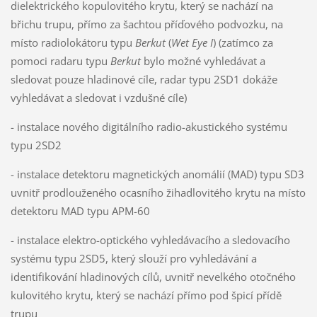
dielektrického kopulovitého krytu, který se nachází na
břichu trupu, přímo za šachtou příďového podvozku, na
místo radiolokátoru typu
Berkut
(
Wet Eye I
) (zatímco za
pomoci radaru typu
Berkut
bylo možné vyhledávat a
sledovat pouze hladinové cíle, radar typu 2SD1 dokáže
vyhledávat a sledovat i vzdušné cíle)
- instalace nového digitálního radio-akustického systému
typu 2SD2
- instalace detektoru magnetických anomálií (MAD) typu SD3
uvnitř prodlouženého ocasního žihadlovitého krytu na místo
detektoru MAD typu APM-60
- instalace elektro-optického vyhledávacího a sledovacího
systému typu 2SD5, který slouží pro vyhledávání a
identifikování hladinových cílů, uvnitř nevelkého otočného
kulovitého krytu, který se nachází přímo pod špicí přídě
trupu