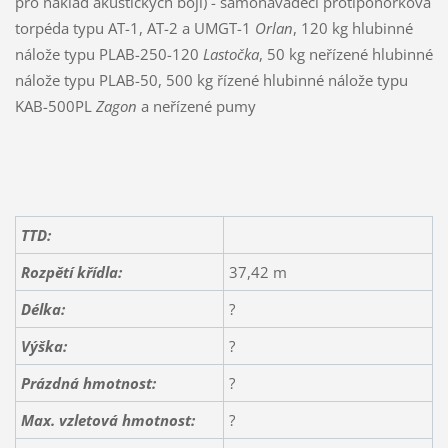
pro náklad akustických bójí) - samonaváděcí protiponorková
torpéda typu AT-1, AT-2 a UMGT-1
Orlan
, 120 kg hlubinné
nálože typu PLAB-250-120
Lastočka
, 50 kg neřízené hlubinné
nálože typu PLAB-50, 500 kg řízené hlubinné nálože typu
KAB-500PL
Zagon
a neřízené pumy
TTD:
Rozpětí křídla:
37,42 m
Délka:
?
Výška:
?
Prázdná hmotnost:
?
Max. vzletová hmotnost:
?