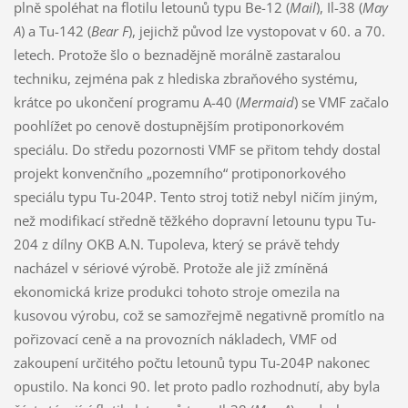
plně spoléhat na flotilu letounů typu Be-12 (
Mail
), Il-38 (
May
A
) a Tu-142 (
Bear F
), jejichž původ lze vystopovat v 60. a 70.
letech. Protože šlo o beznadějně morálně zastaralou
techniku, zejména pak z hlediska zbraňového systému,
krátce po ukončení programu A-40 (
Mermaid
) se VMF začalo
poohlížet po cenově dostupnějším protiponorkovém
speciálu. Do středu pozornosti VMF se přitom tehdy dostal
projekt konvenčního „pozemního“ protiponorkového
speciálu typu Tu-204P. Tento stroj totiž nebyl ničím jiným,
než modifikací středně těžkého dopravní letounu typu Tu-
204 z dílny OKB A.N. Tupoleva, který se právě tehdy
nacházel v sériové výrobě. Protože ale již zmíněná
ekonomická krize produkci tohoto stroje omezila na
kusovou výrobu, což se samozřejmě negativně promítlo na
pořizovací ceně a na provozních nákladech, VMF od
zakoupení určitého počtu letounů typu Tu-204P nakonec
opustilo. Na konci 90. let proto padlo rozhodnutí, aby byla