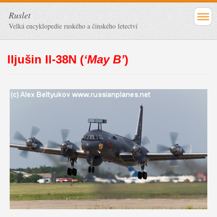
Ruslet
Velká encyklopedie ruského a čínského letectví
Iljušin Il-38N
(
‘May B’
)