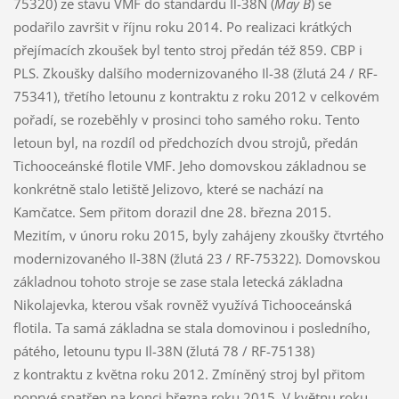
75320) ze stavu VMF do standardu Il-38N (
May B
) se
podařilo završit v říjnu roku 2014. Po realizaci krátkých
přejímacích zkoušek byl tento stroj předán též 859. CBP i
PLS. Zkoušky dalšího modernizovaného Il-38 (žlutá 24 / RF-
75341), třetího letounu z kontraktu z roku 2012 v celkovém
pořadí, se rozeběhly v prosinci toho samého roku. Tento
letoun byl, na rozdíl od předchozích dvou strojů, předán
Tichooceánské flotile VMF. Jeho domovskou základnou se
konkrétně stalo letiště Jelizovo, které se nachází na
Kamčatce. Sem přitom dorazil dne 28. března 2015.
Mezitím, v únoru roku 2015, byly zahájeny zkoušky čtvrtého
modernizovaného Il-38N (žlutá 23 / RF-75322). Domovskou
základnou tohoto stroje se zase stala letecká základna
Nikolajevka, kterou však rovněž využívá Tichooceánská
flotila. Ta samá základna se stala domovinou i posledního,
pátého, letounu typu Il-38N (žlutá 78 / RF-75138)
z kontraktu z května roku 2012. Zmíněný stroj byl přitom
poprvé spatřen na konci března roku 2015. V květnu roku