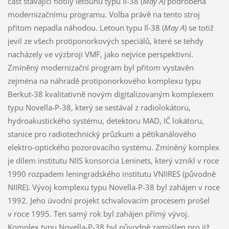
část stávající flotily letounů typu Il-38 (
May A
) podrobena
modernizačnímu programu. Volba právě na tento stroj
přitom nepadla náhodou. Letoun typu Il-38 (
May A
) se totiž
jevil ze všech protiponorkových speciálů, které se tehdy
nacházely ve výzbroji VMF, jako nejvíce perspektivní.
Zmíněný modernizační program byl přitom vystavěn
zejména na náhradě protiponorkového komplexu typu
Berkut-38 kvalitativně novým digitalizovaným komplexem
typu Novella-P-38, který se sestával z radiolokátoru,
hydroakustického systému, detektoru MAD, IČ lokátoru,
stanice pro radiotechnický průzkum a pětikanálového
elektro-optického pozorovacího systému. Zmíněný komplex
je dílem institutu NIIS konsorcia Leninets, který vznikl v roce
1990 rozpadem leningradského institutu VNIIRES (původně
NIIRE). Vývoj komplexu typu Novella-P-38 byl zahájen v roce
1992. Jeho úvodní projekt schvalovacím procesem prošel
v roce 1995. Ten samý rok byl zahájen přímý vývoj.
Komplex typu Novella-P-38 byl původně zamýšlen pro již