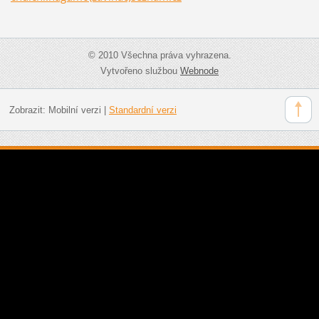
© 2010 Všechna práva vyhrazena.
Vytvořeno službou
Webnode
Zobrazit:
Mobilní verzi
|
Standardní verzi