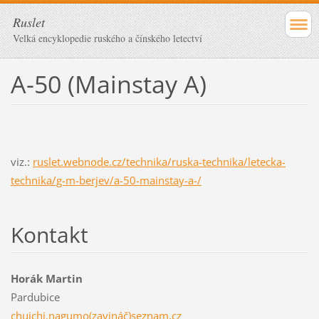
Ruslet
Velká encyklopedie ruského a čínského letectví
A-50 (Mainstay A)
viz.:
ruslet.webnode.cz/technika/ruska-technika/letecka-
technika/g-m-berjev/a-50-mainstay-a-/
Kontakt
Horák Martin
Pardubice
chuichi.nagumo(zavináč)seznam.cz