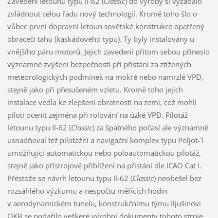
Zavedení letounu typu Il-62 (
Classic
) do výroby si vyžádalo
zvládnout celou řadu nový technologií. Kromě toho šlo o
vůbec první dopravní letoun sovětské konstrukce opatřený
obraceči tahu (kaskádového typu). Ty byly instalovány u
vnějšího páru motorů. Jejich zavedení přitom sebou přineslo
významné zvýšení bezpečnosti při přistání za ztížených
meteorologických podmínek na mokré nebo namrzlé VPD,
stejně jako při přesušeném vzletu. Kromě toho jejich
instalace vedla ke zlepšení obratnosti na zemi, což mohli
piloti ocenit zejména při rolování na úzké VPD. Pilotáž
letounu typu Il-62 (
Classic
) za špatného počasí ale významně
usnadňoval též pilotážní a navigační komplex typu Poljot-1
umožňující automatickou nebo poloautomatickou pilotáž,
stejně jako přístrojové přiblížení na přistání dle ICAO Cat I.
Přestože se návrh letounu typu Il-62 (
Classic
) neobešel bez
rozsáhlého výzkumu a nespočtu měřících hodin
v aerodynamickém tunelu, konstrukčnímu týmu Iljušinovi
OKB se podařilo veškeré výrobní dokumenty tohoto stroje