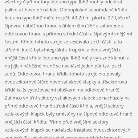
všechny čtyři motory letounu typu Il-62 mohly odebírat
palivo z libovolné nádrže. Dolnoplošně uspořádané křídlo
2
letounu typu Il-62 mělo rozpětí 43,20 m, plochu 279,55 m
,
šípovou náběžnou hranu s úhlem šípu 35° a zalomenou
odtokovou hranu s přímou střední částí a šípovými vnějšími
částmi. Křídlo tohoto stroje se sestávalo ze tří částí, a to
střední, která byla integrální s trupem, a dvou vnějších.
Vnější části křídla letounu typu Il-62 měly výrazné klenutí a
na jejich náběžné hraně se nacházel jeden pár tzv. psích
zubů. Odtokovou hranu křídla tohoto stroje okupovaly
dvousektorové štěrbinové vztlakové klapky a třísektorová
křidélka (s vyvažovacími ploškami na odtokové hraně).
Zatímco vnitřní sektory vztlakových klapek se nacházely na
přímé odtokové hraně střední části křídla, vnější sektory
vztlakových klapek byly umístěny na šípové odtokové hraně
vnějších částí křídla. Přímo před vnějšími sektory
vztlakových klapek se nacházela instalace dvousektorových
spoilerů. Ty zastávaly funkci aerodynamických brzd při