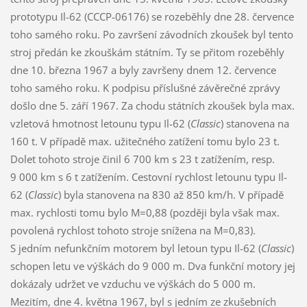
prototypu Il-62 (CCCP-06176) se rozeběhly dne 28. července
toho samého roku. Po završení závodních zkoušek byl tento
stroj předán ke zkouškám státním. Ty se přitom rozeběhly
dne 10. března 1967 a byly završeny dnem 12. července
toho samého roku. K podpisu příslušné závěrečné zprávy
došlo dne 5. září 1967. Za chodu státních zkoušek byla max.
vzletová hmotnost letounu typu Il-62 (
Classic
) stanovena na
160 t. V případě max. užitečného zatížení tomu bylo 23 t.
Dolet tohoto stroje činil 6 700 km s 23 t zatížením, resp.
9 000 km s 6 t zatížením. Cestovní rychlost letounu typu Il-
62 (
Classic
) byla stanovena na 830 až 850 km/h. V případě
max. rychlosti tomu bylo M=0,88 (později byla však max.
povolená rychlost tohoto stroje snížena na M=0,83).
S jedním nefunkčním motorem byl letoun typu Il-62 (
Classic
)
schopen letu ve výškách do 9 000 m. Dva funkční motory jej
dokázaly udržet ve vzduchu ve výškách do 5 000 m.
Mezitím, dne 4. května 1967, byl s jedním ze zkušebních