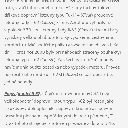
nato, v září toho samého roku. Všechny turbovrtulové
dálkové dopravní letouny typu Tu-114 (
Cleat
) proudové
letouny řady Il-62 (
Classic
) z linek Aeroflotu vytlačily již
v polovině 70. let. Letouny řady Il-62 (
Classic
) si velmi brzy
vyzískaly velkou oblibu, a to díky vysokému cestovnímu
komfortu, nízké spotřebě paliva a vysoké spolehlivosti. Ke
dni 1. prosince 2000 byly při nehodách ztraceny pouhé čtyři
letouny typu Il-62 (
Classic
). Za všechny zmíněné nehody
navíc mohla buďto posádka nebo výpadek motoru. Provoz
pokročilejšího modelu Il-62M (
Classic
) se pak obešel bez
jediné nehody.
Popis (model Il-62)
:
Čtyřmotorový proudový dálkový
velkokapacitní dopravní letoun typu Il-62 byl řešen jako
celokovový dolnoplošník s šípovým křídlem a šípovými
ocasními plochami uspořádanými do tvaru písmene „T“.
Drak tohoto stroje byl zhotoven převážně z duralu D-16.