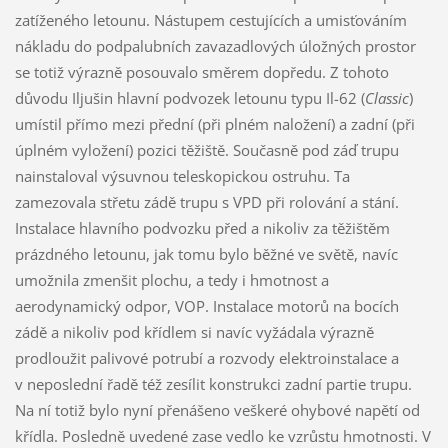
zatíženého letounu. Nástupem cestujících a umisťováním
nákladu do podpalubních zavazadlových úložných prostor
se totiž výrazně posouvalo směrem dopředu. Z tohoto
důvodu Iljušin hlavní podvozek letounu typu Il-62 (
Classic
)
umístil přímo mezi přední (při plném naložení) a zadní (při
úplném vyložení) pozici těžiště. Současně pod záď trupu
nainstaloval výsuvnou teleskopickou ostruhu. Ta
zamezovala střetu zádě trupu s VPD při rolování a stání.
Instalace hlavního podvozku před a nikoliv za těžištěm
prázdného letounu, jak tomu bylo běžné ve světě, navíc
umožnila zmenšit plochu, a tedy i hmotnost a
aerodynamický odpor, VOP. Instalace motorů na bocích
zádě a nikoliv pod křídlem si navíc vyžádala výrazně
prodloužit palivové potrubí a rozvody elektroinstalace a
v neposlední řadě též zesílit konstrukci zadní partie trupu.
Na ní totiž bylo nyní přenášeno veškeré ohybové napětí od
křídla. Posledně uvedené zase vedlo ke vzrůstu hmotnosti. V