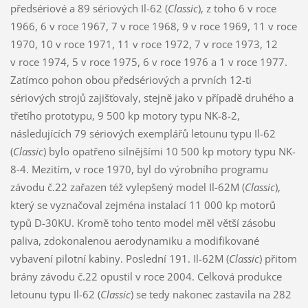
předsériové a 89 sériových Il-62 (
Classic
), z toho 6 v roce
1966, 6 v roce 1967, 7 v roce 1968, 9 v roce 1969, 11 v roce
1970, 10 v roce 1971, 11 v roce 1972, 7 v roce 1973, 12
v roce 1974, 5 v roce 1975, 6 v roce 1976 a 1 v roce 1977.
Zatímco pohon obou předsériových a prvních 12-ti
sériových strojů zajišťovaly, stejně jako v případě druhého a
třetího prototypu, 9 500 kp motory typu NK-8-2,
následujících 79 sériových exemplářů letounu typu Il-62
(
Classic
) bylo opatřeno silnějšími 10 500 kp motory typu NK-
8-4. Mezitím, v roce 1970, byl do výrobního programu
závodu č.22 zařazen též vylepšený model Il-62M (
Classic
),
který se vyznačoval zejména instalací 11 000 kp motorů
typů D-30KU. Kromě toho tento model měl větší zásobu
paliva, zdokonalenou aerodynamiku a modifikované
vybavení pilotní kabiny. Poslední 191. Il-62M (
Classic
) přitom
brány závodu č.22 opustil v roce 2004. Celková produkce
letounu typu Il-62 (
Classic
) se tedy nakonec zastavila na 282