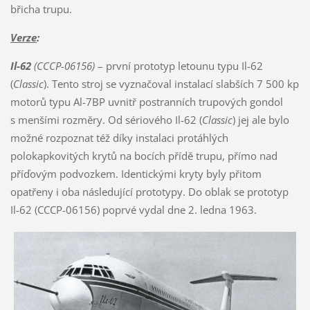
břicha trupu.
Verze
:
Il-62
(CCCP-06156)
– první prototyp letounu typu Il-62
(
Classic
). Tento stroj se vyznačoval instalací slabších 7 500 kp
motorů typu Al-7BP uvnitř postranních trupových gondol
s menšími rozměry. Od sériového Il-62 (
Classic
) jej ale bylo
možné rozpoznat též díky instalaci protáhlých
polokapkovitých krytů na bocích přídě trupu, přímo nad
příďovým podvozkem. Identickými kryty byly přitom
opatřeny i oba následující prototypy. Do oblak se prototyp
Il-62 (CCCP-06156) poprvé vydal dne 2. ledna 1963.