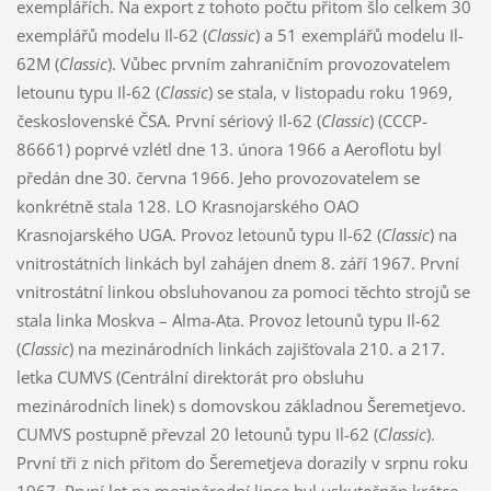
exemplářích. Na export z tohoto počtu přitom šlo celkem 30
exemplářů modelu Il-62 (
Classic
) a 51 exemplářů modelu Il-
62M (
Classic
). Vůbec prvním zahraničním provozovatelem
letounu typu Il-62 (
Classic
) se stala, v listopadu roku 1969,
československé ČSA. První sériový Il-62 (
Classic
) (CCCP-
86661) poprvé vzlétl dne 13. února 1966 a Aeroflotu byl
předán dne 30. června 1966. Jeho provozovatelem se
konkrétně stala 128. LO Krasnojarského OAO
Krasnojarského UGA. Provoz letounů typu Il-62 (
Classic
) na
vnitrostátních linkách byl zahájen dnem 8. září 1967. První
vnitrostátní linkou obsluhovanou za pomoci těchto strojů se
stala linka Moskva – Alma-Ata. Provoz letounů typu Il-62
(
Classic
) na mezinárodních linkách zajišťovala 210. a 217.
letka CUMVS (Centrální direktorát pro obsluhu
mezinárodních linek) s domovskou základnou Šeremetjevo.
CUMVS postupně převzal 20 letounů typu Il-62 (
Classic
).
První tři z nich přitom do Šeremetjeva dorazily v srpnu roku
1967. První let na mezinárodní lince byl uskutečněn krátce