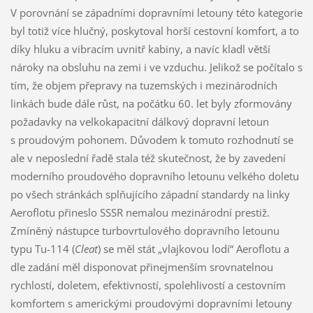
V porovnání se západními dopravními letouny této kategorie
byl totiž více hlučný, poskytoval horší cestovní komfort, a to
díky hluku a vibracím uvnitř kabiny, a navíc kladl větší
nároky na obsluhu na zemi i ve vzduchu. Jelikož se počítalo s
tím, že objem přepravy na tuzemských i mezinárodních
linkách bude dále růst, na počátku 60. let byly zformovány
požadavky na velkokapacitní dálkový dopravní letoun
s proudovým pohonem. Důvodem k tomuto rozhodnutí se
ale v neposlední řadě stala též skutečnost, že by zavedení
moderního proudového dopravního letounu velkého doletu
po všech stránkách splňujícího západní standardy na linky
Aeroflotu přineslo SSSR nemalou mezinárodní prestiž.
Zmíněný nástupce turbovrtulového dopravního letounu
typu Tu-114 (
Cleat
) se měl stát „vlajkovou lodí“ Aeroflotu a
dle zadání měl disponovat přinejmenším srovnatelnou
rychlostí, doletem, efektivností, spolehlivostí a cestovním
komfortem s americkými proudovými dopravními letouny