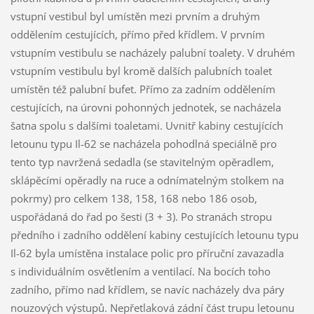
vstupní vestibul byl umístěn mezi prvním a druhým
oddělením cestujících, přímo před křídlem. V prvním
vstupním vestibulu se nacházely palubní toalety. V druhém
vstupním vestibulu byl kromě dalších palubních toalet
umístěn též palubní bufet. Přímo za zadním oddělením
cestujících, na úrovni pohonných jednotek, se nacházela
šatna spolu s dalšími toaletami. Uvnitř kabiny cestujících
letounu typu Il-62 se nacházela pohodlná speciálně pro
tento typ navržená sedadla (se stavitelným opěradlem,
sklápěcími opěradly na ruce a odnímatelným stolkem na
pokrmy) pro celkem 138, 158, 168 nebo 186 osob,
uspořádaná do řad po šesti (3 + 3). Po stranách stropu
předního i zadního oddělení kabiny cestujících letounu typu
Il-62 byla umístěna instalace polic pro příruční zavazadla
s individuálním osvětlením a ventilací. Na bocích toho
zadního, přímo nad křídlem, se navíc nacházely dva páry
nouzových výstupů. Nepřetlaková zádní část trupu letounu