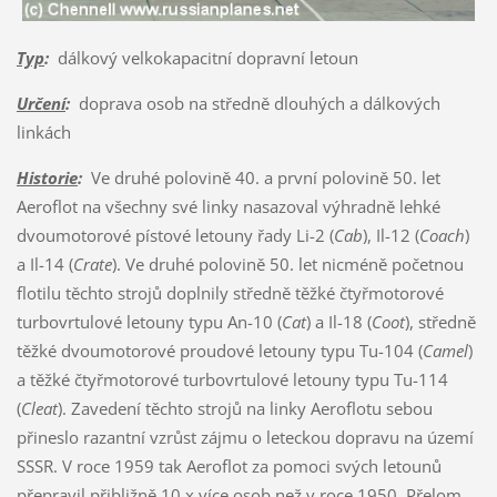
Typ
:
dálkový velkokapacitní dopravní letoun
Určení
:
doprava osob na středně dlouhých a dálkových
linkách
Historie
:
Ve druhé polovině 40. a první polovině 50. let
Aeroflot na všechny své linky nasazoval výhradně lehké
dvoumotorové pístové letouny řady Li-2 (
Cab
), Il-12 (
Coach
)
a Il-14 (
Crate
). Ve druhé polovině 50. let nicméně početnou
flotilu těchto strojů doplnily středně těžké čtyřmotorové
turbovrtulové letouny typu An-10 (
Cat
) a Il-18 (
Coot
), středně
těžké dvoumotorové proudové letouny typu Tu-104 (
Camel
)
a těžké čtyřmotorové turbovrtulové letouny typu Tu-114
(
Cleat
). Zavedení těchto strojů na linky Aeroflotu sebou
přineslo razantní vzrůst zájmu o leteckou dopravu na území
SSSR. V roce 1959 tak Aeroflot za pomoci svých letounů
přepravil přibližně 10 x více osob než v roce 1950. Přelom