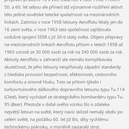
50. a 60. let sebou ale přinesl též významné rozšíření aktivit
této jediné sovětské letecké společnosti na mezinárodních
linkách. Zatímco v roce 1958 letouny Aeroflotu létaly jen do
16 zemí světa, v roce 1963 tato společnost zajišťovala
vzdušné spojení SSSR s již 30-ti státy světa. Objem přepravy
na mezinárodních linkách Aeroflotu přitom v letech 1958 až
1965 vzrostl ze 30 000 osob za rok na 340 000 osob za rok.
Aktivity Aeroflotu v zahraničí ale nemálo komplikovala
skutečnost, že jeho letouny nesplňovaly západní standardy
z hlediska provozní bezpečnosti, efektivnosti, cestovního
komfortu a úrovně hluku. Toto se přitom týkalo i
turbovrtulového dálkového dopravního letounu typu Tu-114
(
Cleat
), který vycházel ze strategického bombardéru typu Tu-
95 (
Bear
). Přestože v době svého vzniku šlo o zdaleka
největší letoun na světě, který navíc sklízel nemalý obdiv po
celém světě, na počátku 60. let již šlo, díky rychlému
technickému pokroku, o morálně zastaralý stroj.