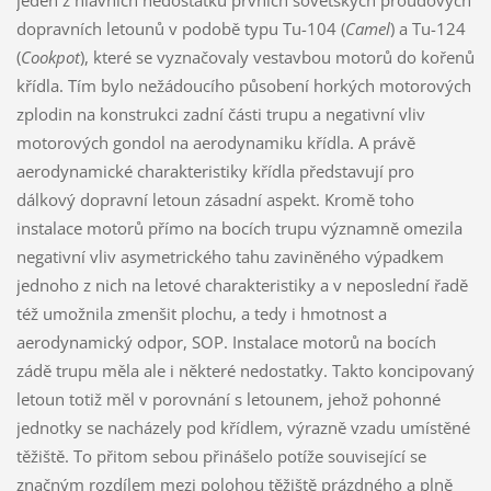
dopravních letounů v podobě typu Tu-104 (
Camel
) a Tu-124
(
Cookpot
), které se vyznačovaly vestavbou motorů do kořenů
křídla. Tím bylo nežádoucího působení horkých motorových
zplodin na konstrukci zadní části trupu a negativní vliv
motorových gondol na aerodynamiku křídla. A právě
aerodynamické charakteristiky křídla představují pro
dálkový dopravní letoun zásadní aspekt. Kromě toho
instalace motorů přímo na bocích trupu významně omezila
negativní vliv asymetrického tahu zaviněného výpadkem
jednoho z nich na letové charakteristiky a v neposlední řadě
též umožnila zmenšit plochu, a tedy i hmotnost a
aerodynamický odpor, SOP. Instalace motorů na bocích
zádě trupu měla ale i některé nedostatky. Takto koncipovaný
letoun totiž měl v porovnání s letounem, jehož pohonné
jednotky se nacházely pod křídlem, výrazně vzadu umístěné
těžiště. To přitom sebou přinášelo potíže související se
značným rozdílem mezi polohou těžiště prázdného a plně