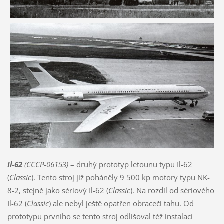
Il-62
(CCCP-06153)
– druhý prototyp letounu typu Il-62
(
Classic
). Tento stroj již poháněly 9 500 kp motory typu NK-
8-2, stejně jako sériový Il-62 (
Classic
). Na rozdíl od sériového
Il-62 (
Classic
) ale nebyl ještě opatřen obraceči tahu. Od
prototypu prvního se tento stroj odlišoval též instalací