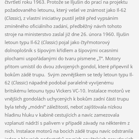
čtvrtletí roku 1963. Protože se Iljušin do prací na projektu
požadovaného letounu, který vešel ve známost jako Il-62
(
Classic
), z vlastní iniciativy pustil ještě před vypsáním
zmíněného oficiálního zadání, předběžný návrh tohoto
stroje na ministerstvo zaslal již dne 26. února 1960. Iljušin
letoun typu Il-62 (
Classic
) pojal jako čtyřmotorový
dolnoplošník s šípovým křídlem a šípovými ocasními
plochami uspořádanými do tvaru písmene „T“. Motory
přitom umístil do dvou zdvojených gondol, které připevnil k
bokům zádě trupu. Svým zevnějškem se tedy letoun typu Il-
62 (
Classic
) nápadně podobal paralelně vyvíjenému
britskému letounu typu Vickers VC-10. Instalace motorů ve
vnějších gondolách uchycených k bokům zadní části trupu
byla tehdy „módní“ záležitostí, neboť zajišťovala nízkou
hladinu hluku v kabině cestujících a navíc zamezovala
vzplanutí nádrží s palivem v případě závady na některém z
nich. Instalace motorů na bocích zádě trupu navíc odstranila
jeden z hlavních nedostatků prvních sovětských proudových