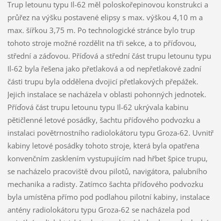
Trup letounu typu Il-62 měl poloskořepinovou konstrukci a
průřez na výšku postavené elipsy s max. výškou 4,10 m a
max. šířkou 3,75 m. Po technologické stránce bylo trup
tohoto stroje možné rozdělit na tři sekce, a to příďovou,
střední a záďovou. Příďová a střední část trupu letounu typu
Il-62 byla řešena jako přetlaková a od nepřetlakové zadní
části trupu byla oddělena dvojicí přetlakových přepážek.
Jejich instalace se nacházela v oblasti pohonných jednotek.
Příďová část trupu letounu typu Il-62 ukrývala kabinu
pětičlenné letové posádky, šachtu příďového podvozku a
instalaci povětrnostního radiolokátoru typu Groza-62. Uvnitř
kabiny letové posádky tohoto stroje, která byla opatřena
konvenčním zasklením vystupujícím nad hřbet špice trupu,
se nacházelo pracoviště dvou pilotů, navigátora, palubního
mechanika a radisty. Zatímco šachta příďového podvozku
byla umístěna přímo pod podlahou pilotní kabiny, instalace
antény radiolokátoru typu Groza-62 se nacházela pod