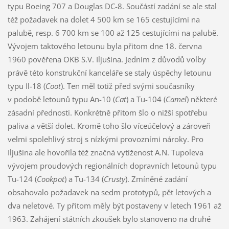
typu Boeing 707 a Douglas DC-8. Součástí zadání se ale stal
též požadavek na dolet 4 500 km se 165 cestujícími na
palubě, resp. 6 700 km se 100 až 125 cestujícími na palubě.
Vývojem taktového letounu byla přitom dne 18. června
1960 pověřena OKB S.V. Iljušina. Jedním z důvodů volby
právě této konstrukční kanceláře se staly úspěchy letounu
typu Il-18 (
Coot
). Ten měl totiž před svými současníky
v podobě letounů typu An-10 (
Cat
) a Tu-104 (
Camel
) některé
zásadní přednosti. Konkrétně přitom šlo o nižší spotřebu
paliva a větší dolet. Kromě toho šlo víceúčelový a zároveň
velmi spolehlivý stroj s nízkými provozními nároky. Pro
Iljušina ale hovořila též značná vytíženost A.N. Tupoleva
vývojem proudových regionálních dopravních letounů typu
Tu-124 (
Cookpot
) a Tu-134 (
Crusty
). Zmíněné zadání
obsahovalo požadavek na sedm prototypů, pět letových a
dva neletové. Ty přitom měly být postaveny v letech 1961 až
1963. Zahájení státních zkoušek bylo stanoveno na druhé