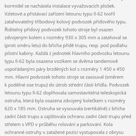
kormidel se nacházela instalace vyvažovacích plošek.
Vzletové a přistávací zařízení letounu typu Il-62 tvořil
zatahovatelný tříbodový kolový podvozek příďového typu.
Řiditelný příďový podvozek tohoto stroje byl osazen
zdvojeným kolem s rozměry 930 x 305 mm a zatahoval se
(proti směru letu) do břicha přídě trupu, resp. pod podlahu
pilotní kabiny. Každá z jednotek hlavního podvozku letounu
typu Il-62 byla osazena vozíkem se dvěma tandemově
uspořádanými páry brzděných kol s rozměry 1 450 x 450
mm. Hlavní podvozek tohoto stroje se zasouval (směrem
k podélné ose trupu) do útrob střední části křídla. Podvozek
letounu typu Il-62 doplňovala samostavitelná teleskopická
ostruha, která byla osazena zdvojený kolečkem s rozměry
620 x 185 mm. Ostruha se vysouvala (vertikálně) z břicha
zadní části trupu a zajišťovala ochranu zadní části trupu před
střetem s VPD v průběhu rolování a parkování. Kola
ochranné ostruhy v zatažené pozici vystupovala z obrysu