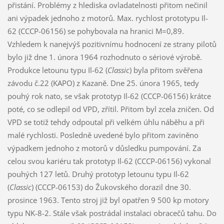
přistání. Problémy z hlediska ovladatelnosti přitom nečinil
ani výpadek jednoho z motorů. Max. rychlost prototypu Il-
62 (CCCP-06156) se pohybovala na hranici M=0,89.
Vzhledem k nanejvýš pozitivnímu hodnocení ze strany pilotů
bylo již dne 1. února 1964 rozhodnuto o sériové výrobě.
Produkce letounu typu Il-62 (
Classic
) byla přitom svěřena
závodu č.22 (KAPO) z Kazaně. Dne 25. února 1965, tedy
pouhý rok nato, se však prototyp Il-62 (CCCP-06156) krátce
poté, co se odlepil od VPD, zřítil. Přitom byl zcela zničen. Od
VPD se totiž tehdy odpoutal při velkém úhlu náběhu a při
malé rychlosti. Posledně uvedené bylo přitom zaviněno
výpadkem jednoho z motorů v důsledku pumpování. Za
celou svou kariéru tak prototyp Il-62 (CCCP-06156) vykonal
pouhých 127 letů. Druhý prototyp letounu typu Il-62
(
Classic
) (CCCP-06153) do Žukovského dorazil dne 30.
prosince 1963. Tento stroj již byl opatřen 9 500 kp motory
typu NK-8-2. Stále však postrádal instalaci obracečů tahu. Do