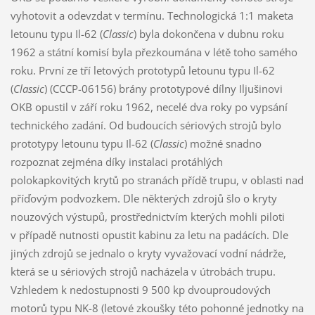
vyhotovit a odevzdat v termínu. Technologická 1:1 maketa
letounu typu Il-62 (
Classic
) byla dokončena v dubnu roku
1962 a státní komisí byla přezkoumána v létě toho samého
roku. První ze tří letových prototypů letounu typu Il-62
(
Classic
) (CCCP-06156) brány prototypové dílny Iljušinovi
OKB opustil v září roku 1962, necelé dva roky po vypsání
technického zadání. Od budoucích sériových strojů bylo
prototypy letounu typu Il-62 (
Classic
) možné snadno
rozpoznat zejména díky instalaci protáhlých
polokapkovitých krytů po stranách přídě trupu, v oblasti nad
příďovým podvozkem. Dle některých zdrojů šlo o kryty
nouzových výstupů, prostřednictvím kterých mohli piloti
v případě nutnosti opustit kabinu za letu na padácích. Dle
jiných zdrojů se jednalo o kryty vyvažovací vodní nádrže,
která se u sériových strojů nacházela v útrobách trupu.
Vzhledem k nedostupnosti 9 500 kp dvouproudových
motorů typu NK-8 (letové zkoušky této pohonné jednotky na