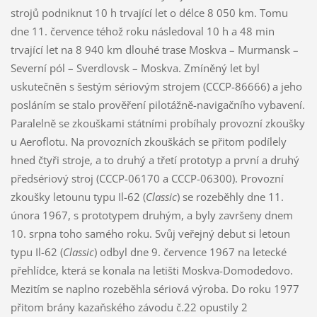
strojů podniknut 10 h trvající let o délce 8 050 km. Tomu
dne 11. července téhož roku následoval 10 h a 48 min
trvající let na 8 940 km dlouhé trase Moskva – Murmansk –
Severní pól – Sverdlovsk – Moskva. Zmíněný let byl
uskutečněn s šestým sériovým strojem (CCCP-86666) a jeho
posláním se stalo prověření pilotážně-navigačního vybavení.
Paralelně se zkouškami státními probíhaly provozní zkoušky
u Aeroflotu. Na provozních zkouškách se přitom podílely
hned čtyři stroje, a to druhý a třetí prototyp a první a druhý
předsériový stroj (CCCP-06170 a CCCP-06300). Provozní
zkoušky letounu typu Il-62 (
Classic
) se rozeběhly dne 11.
února 1967, s prototypem druhým, a byly završeny dnem
10. srpna toho samého roku. Svůj veřejný debut si letoun
typu Il-62 (
Classic
) odbyl dne 9. července 1967 na letecké
přehlídce, která se konala na letišti Moskva-Domodedovo.
Mezitím se naplno rozeběhla sériová výroba. Do roku 1977
přitom brány kazaňského závodu č.22 opustily 2