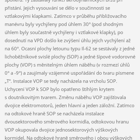
přistání. Jejich vysouvání se dělo v součinnosti se
vztlakovými klapkami. Zatímco v průběhu přibližovacího
manévru byly vychýleny pod úhlem 30° (pod shodným
úhlem byly součastně vychýleny i vztlakové klapky), po
dosednutí na VPD došlo ke zvýšení úhlu jejich vychýlení až
na 60°. Ocasní plochy letounu typu Il-62 se sestávaly z jedné
lichoběžníkové svislé plochy (SOP) a jedné šípové vodorovné
plochy (VOP) s měnitelným úhlem náběhu (v rozmezí úhlů
0° a -9°) a zaujímaly vzájemné uspořádání do tvaru písmene
„T“. Instalace VOP se tedy nacházela na vrcholu SOP.
Uchycení VOP k SOP bylo opatřeno štíhlým krytem
s doutníkovitým tvarem. Změnu náběhu VOP zajišťovala
dvojice elektromotorů, jeden hlavní a jeden záložní. Zatímco
na odtokové hraně SOP se nacházela instalace
dvousektorového směrového kormidla, odtokovou hranu
VOP okupovala dvojice jednosektorových výškových
kormidel. Na odtokové hraně směrového i obou výškových