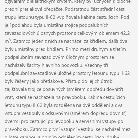
ogiválním dielektrickým krytem, který byl uchycen k ploché
přední přetlakové přepážce. Podstatnou část střední části
trupu letounu typu Il-62 vyplňovala kabina cestujících. Pod
její podlahou byla umístěna trojice podpalubních
zavazadlových úložných prostor s celkovým objemem 42,2
3
m
. Zatímco jeden z nich se nacházel za křídlem, další dva
byly umístěny před křídlem. Přímo mezi druhým a třetím
podpalubním zavazadlovým úložným prostorem se
nacházely šachty hlavního podvozku. Všechny tři
podpalubní zavazadlové úložné prostory letounu typu Il-62
byly řešeny jako přetlakové. Přístup do jejich útrob
zajišťovala trojice posuvných (směrem dopředu dovnitř)
vrat, která se nacházela na pravoboku. Kabina cestujících
letounu typu Il-62 byla rozdělena na dvě oddělení a dva
vstupní vestibuly s odsuvnými (směrem dopředu dovnitř)
dveřmi pro cestující po levoboku a servisními vstupy po
pravoboku. Zatímco první vstupní vestibul se nacházel mezi
pilotní kabinou a prvním oddělením cestujících, druhý