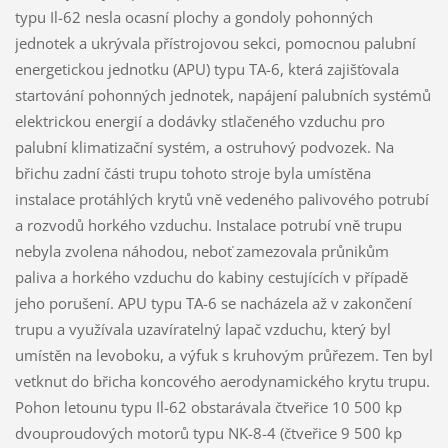
typu Il-62 nesla ocasní plochy a gondoly pohonných
jednotek a ukrývala přístrojovou sekci, pomocnou palubní
energetickou jednotku (APU) typu TA-6, která zajišťovala
startování pohonných jednotek, napájení palubních systémů
elektrickou energií a dodávky stlačeného vzduchu pro
palubní klimatizační systém, a ostruhový podvozek. Na
břichu zadní části trupu tohoto stroje byla umístěna
instalace protáhlých krytů vně vedeného palivového potrubí
a rozvodů horkého vzduchu. Instalace potrubí vně trupu
nebyla zvolena náhodou, neboť zamezovala průnikům
paliva a horkého vzduchu do kabiny cestujících v případě
jeho porušení. APU typu TA-6 se nacházela až v zakončení
trupu a využívala uzavíratelný lapač vzduchu, který byl
umístěn na levoboku, a výfuk s kruhovým průřezem. Ten byl
vetknut do břicha koncového aerodynamického krytu trupu.
Pohon letounu typu Il-62 obstarávala čtveřice 10 500 kp
dvouproudových motorů typu NK-8-4 (čtveřice 9 500 kp