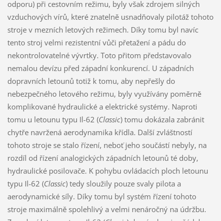
odporu) při cestovním režimu, byly však zdrojem silných
vzduchových vírů, které znatelně usnadňovaly pilotáž tohoto
stroje v mezních letových režimech. Díky tomu byl navíc
tento stroj velmi rezistentní vůči přetažení a pádu do
nekontrolovatelné vývrtky. Toto přitom představovalo
nemalou devízu před západní konkurencí. U západních
dopravních letounů totiž k tomu, aby nepřešly do
nebezpečného letového režimu, byly využívány poměrně
komplikované hydraulické a elektrické systémy. Naproti
tomu u letounu typu Il-62 (
Classic
) tomu dokázala zabránit
chytře navržená aerodynamika křídla. Další zvláštností
tohoto stroje se stalo řízení, neboť jeho součástí nebyly, na
rozdíl od řízení analogických západních letounů té doby,
hydraulické posilovače. K pohybu ovládacích ploch letounu
typu Il-62 (
Classic
) tedy sloužily pouze svaly pilota a
aerodynamické síly. Díky tomu byl systém řízení tohoto
stroje maximálně spolehlivý a velmi nenáročný na údržbu.