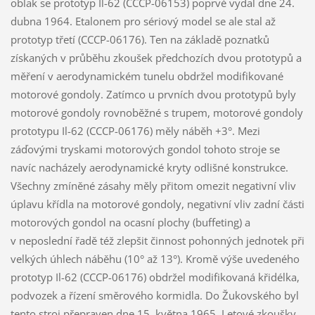
oblak se prototyp Il-62 (CCCP-06153) poprvé vydal dne 24.
dubna 1964. Etalonem pro sériový model se ale stal až
prototyp třetí (CCCP-06176). Ten na základě poznatků
získaných v průběhu zkoušek předchozích dvou prototypů a
měření v aerodynamickém tunelu obdržel modifikované
motorové gondoly. Zatímco u prvních dvou prototypů byly
motorové gondoly rovnoběžné s trupem, motorové gondoly
prototypu Il-62 (CCCP-06176) měly náběh +3°. Mezi
záďovými tryskami motorových gondol tohoto stroje se
navíc nacházely aerodynamické kryty odlišné konstrukce.
Všechny zmíněné zásahy měly přitom omezit negativní vliv
úplavu křídla na motorové gondoly, negativní vliv zadní části
motorových gondol na ocasní plochy (buffeting) a
v neposlední řadě též zlepšit činnost pohonných jednotek při
velkých úhlech náběhu (10° až 13°). Kromě výše uvedeného
prototyp Il-62 (CCCP-06176) obdržel modifikovaná křidélka,
podvozek a řízení směrového kormidla. Do Žukovského byl
tento stroj přepraven dne 15. května 1965. Letové zkoušky