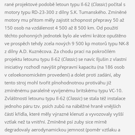
rané projektové podobě letoun typu Il-62 (
Classic
) počítal s
motory typu RD-23-300 z dílny S.K. Tumanského. Zmíněné
motory mu přitom měly zajistit schopnost přepravy 50 až
150 osob na vzdálenost 4 500 až 8 500 km. Od použití
těchto pohonných jednotek bylo ale velmi krátce opuštěno
ve prospěch tehdy zcela nových 9 500 kp motorů typu NK-8
z dílny A.D. Kuzněcova. Za chodu prací na pokročilém
projektu letounu typu Il-62 (
Classic
) se navíc Iljušin z vlastní
iniciativy rozhodl navýšit přepravní kapacitu (na 186 osob
v celoekonomickém provedení) a dolet proti zadání, aby
tento stroj mohl tvořit plnohodnotnou protiváhu již
zmíněnému paralelně vyvíjenému britskému typu VC-10.
Zvláštností letounu typu Il-62 (
Classic
) se stala též instalace
jednoho páru tzv. psích zubů na náběžné hraně vnějších
částí křídla, které měly výrazné klenutí a vyvozovaly vyšší
vztlak než ta vnitřní. Zmíněné psí zuby sice mírně
degradovaly aerodynamickou jemnost (poměr vztlaku a