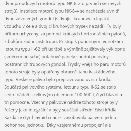
dvouproudových motorů typu NK-8-2 u prvních sériových
strojů). Instalace motorů typu NK-8-4 se nacházela uvnitř
dvou zdvojených gondol (s dvojicí kruhových lapačů
vzduchu v čele a dvojicí kruhových trysek na zádi). Ty byly
přitom uchyceny, za pomoci krátkých horizontálních pylonů,
k bokům zadní části trupu. Přístup k pohonným jednotkám
letounu typu Il-62 při údržbě a výměně zajišťovaly výklopné
(směrem od sebe) potahové panely spodní poloviny
postranních trupových gondol. Trysky vnějšího páru motorů
tohoto stroje byly opatřeny obraceči tahu kaskádového
typu. Veškeré palivo bylo přepravováno uvnitř křídla.
Součástí palivového systému letounu typu Il-62 se stalo
sedm nádrží s celkovým objemem 100 600 l, čtyři hlavní a
tři pomocné. Všechny palivové nádrže tohoto stroje byly
řešeny jako integrální a byly součástí střední části křídla.
Každá ze čtyř hlavních nádrží zásobovala palivem jednu
pohonnou jednotku. Díky vzájemnému propojení ale