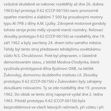
vzdušné zkušebně se nakonec rozeběhly až dne 26. dubna
1963) byl prototyp Il-62 (CCCP-06156) navíc provizorně
opatřen menšími a slabšími 7 500 kp proudovými motory
typu Al-7PB z dílny A.M. Ljulky. Zdvojené motorové gondoly
tohoto stroje proto měly výrazně menší rozměry. Rolovací
zkoušky prototypu Il-62 (CCCP-06156) se rozeběhly dne 19.
září 1962 a byly završeny 24. dnem toho samého měsíce.
Tehdy byl tento stroj představen tehdejšímu sovětskému
vůdci N.S. Chruščovovi. Poté byl přepraven, v částečně
demontovaném stavu, z letiště Moskva-Chodynka, které
využívala prototypová dílna Iljušinovi OKB, na letiště
Žukovskyj, domovinu zkušebního institutu LII. Zkoušky
prototypu Il-62 (CCCP-06156) v Žukovském byly zahájeny
zkouškami rolovacími. Ty se zde rozeběhly dne 19. prosince
1962. Do oblak se tento stroj napoprvé vydal dne 2. ledna
1963. Pilotáž prototypu Il-62 (CCCP-06156) byla
bezproblémová ve všech letových režimech, při vzletu i při