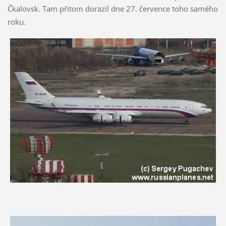
Čkalovsk. Tam přitom dorazil dne 27. července toho samého
roku.