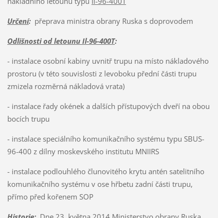
nákladního letounu typu
Il-96-400T
Určení
:
přeprava ministra obrany Ruska s doprovodem
Odlišnosti od letounu Il-96-400T
:
- instalace osobní kabiny uvnitř trupu na místo nákladového
prostoru (v této souvislosti z levoboku přední části trupu
zmizela rozměrná nákladová vrata)
- instalace řady okének a dalších přístupových dveří na obou
bocích trupu
- instalace speciálního komunikačního systému typu SBUS-
96-400 z dílny moskevského institutu MNIIRS
- instalace podlouhlého člunovitého krytu antén satelitního
komunikačního systému v ose hřbetu zadní části trupu,
přímo před kořenem SOP
Historie
:
Dne 23. května 2014 Ministerstvo obrany Ruska