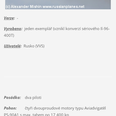
Verze
:
-
Vyrobeno
:
jeden exemplář (vznikl konverzí sériového Il-96-
400T)
Uživatelé
:
Rusko (VVS)
Posádka:
dva piloti
Pohon:
čtyři dvouproudové motory typu Aviadvigatěl
PS-90A1 s max. tahem po 17 400 kp