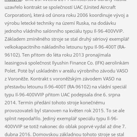
uzavřelo kontrakt se společností UAC (United Aircraft
Corporation), která od února roku 2006 koordinuje vývoj a
výrobu letecké techniky na území Ruska, na dodávku
jednoho vládního salónního speciálu typu Il-96-400VVIP.
Základem zmíněného stroje se stal druhý sériový exemplář
velkokapacitního nákladního letounu typu Il-96-400T (RA-
96102). Ten přitom do léta roku 2013 pronajímala
leasingová společnost Ilyushin Finance Co. (IFK) aerolinkám
Polet. Poté byl uskladněn v areálu výrobního závodu VASO
z Voroněže. Kontrakt s voroněžským závodem VASO na
přestavbu letounu Il-96-400T (RA-96102) na vládní speciál
typu Il-96-400VVIP přitom UAC podepsala dne 6. srpna
2014. Termín předání tohoto stroje konečnému
provozovateli byl stanoven na květen rok 2015. To se ale
splnit nepodařilo. Jediný exemplář speciálu typu Il-96-
400VVIP se totiž nakonec do oblak poprvé vydal až dne 7.
dubna 2016. Domovskou základnou tohoto stroje se stal