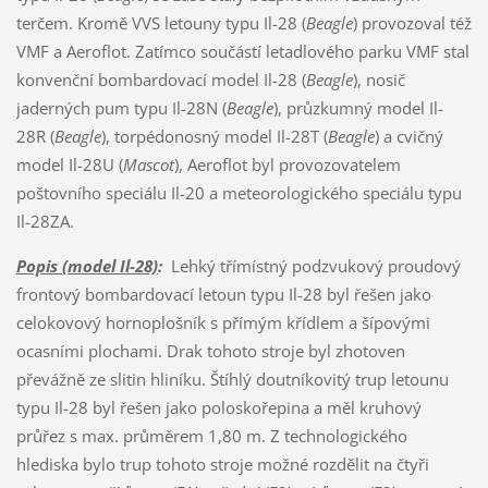
terčem. Kromě VVS letouny typu Il-28 (
Beagle
) provozoval též
VMF a Aeroflot. Zatímco součástí letadlového parku VMF stal
konvenční bombardovací model Il-28 (
Beagle
), nosič
jaderných pum typu Il-28N (
Beagle
), průzkumný model Il-
28R (
Beagle
), torpédonosný model Il-28T (
Beagle
) a cvičný
model Il-28U (
Mascot
), Aeroflot byl provozovatelem
poštovního speciálu Il-20 a meteorologického speciálu typu
Il-28ZA.
Popis (model Il-28)
:
Lehký třímístný podzvukový proudový
frontový bombardovací letoun typu Il-28 byl řešen jako
celokovový hornoplošník s přímým křídlem a šípovými
ocasními plochami. Drak tohoto stroje byl zhotoven
převážně ze slitin hliníku. Štíhlý doutníkovitý trup letounu
typu Il-28 byl řešen jako poloskořepina a měl kruhový
průřez s max. průměrem 1,80 m. Z technologického
hlediska bylo trup tohoto stroje možné rozdělit na čtyři