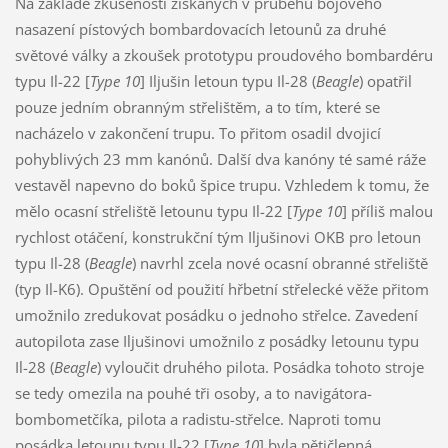
Na základě zkušeností získaných v průběhu bojového
nasazení pístových bombardovacích letounů za druhé
světové války a zkoušek prototypu proudového bombardéru
typu Il-22 [
Type 10
] Iljušin letoun typu Il-28 (
Beagle
) opatřil
pouze jedním obranným střelištěm, a to tím, které se
nacházelo v zakončení trupu. To přitom osadil dvojicí
pohyblivých 23 mm kanónů. Další dva kanóny té samé ráže
vestavěl napevno do boků špice trupu. Vzhledem k tomu, že
mělo ocasní střeliště letounu typu Il-22 [
Type 10
] příliš malou
rychlost otáčení, konstrukční tým Iljušinovi OKB pro letoun
typu Il-28 (
Beagle
) navrhl zcela nové ocasní obranné střeliště
(typ Il-K6). Opuštění od použití hřbetní střelecké věže přitom
umožnilo zredukovat posádku o jednoho střelce. Zavedení
autopilota zase Iljušinovi umožnilo z posádky letounu typu
Il-28 (
Beagle
) vyloučit druhého pilota. Posádka tohoto stroje
se tedy omezila na pouhé tři osoby, a to navigátora-
bombometčíka, pilota a radistu-střelce. Naproti tomu
posádka letounu typu Il-22 [
Type 10
] byla pětičlenná.