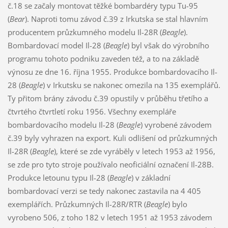
č.18 se začaly montovat těžké bombardéry typu Tu-95
(
Bear
). Naproti tomu závod č.39 z Irkutska se stal hlavním
producentem průzkumného modelu Il-28R (
Beagle
).
Bombardovací model Il-28 (
Beagle
) byl však do výrobního
programu tohoto podniku zaveden též, a to na základě
výnosu ze dne 16. října 1955. Produkce bombardovacího Il-
28 (
Beagle
) v Irkutsku se nakonec omezila na 135 exemplářů.
Ty přitom brány závodu č.39 opustily v průběhu třetího a
čtvrtého čtvrtletí roku 1956. Všechny exempláře
bombardovacího modelu Il-28 (
Beagle
) vyrobené závodem
č.39 byly vyhrazen na export. Kuli odlišení od průzkumných
Il-28R (
Beagle
), které se zde vyráběly v letech 1953 až 1956,
se zde pro tyto stroje používalo neoficiální označení Il-28B.
Produkce letounu typu Il-28 (
Beagle
) v základní
bombardovací verzi se tedy nakonec zastavila na 4 405
exemplářích. Průzkumných Il-28R/RTR (
Beagle
) bylo
vyrobeno 506, z toho 182 v letech 1951 až 1953 závodem