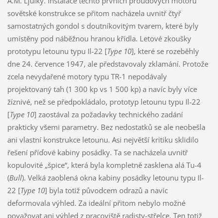
A.M. Ljulky. Instalace těchto prvních proudových motorů
sovětské konstrukce se přitom nacházela uvnitř čtyř
samostatných gondol s doutníkovitým tvarem, které byly
umístěny pod náběžnou hranou křídla. Letové zkoušky
prototypu letounu typu Il-22 [
Type 10
], které se rozeběhly
dne 24. července 1947, ale představovaly zklamání. Protože
zcela nevydařené motory typu TR-1 nepodávaly
projektovaný tah (1 300 kp vs 1 500 kp) a navíc byly více
žíznivé, než se předpokládalo, prototyp letounu typu Il-22
[
Type 10
] zaostával za požadavky technického zadání
prakticky všemi parametry. Bez nedostatků se ale neobešla
ani vlastní konstrukce letounu. Asi největší kritiku sklidilo
řešení příďové kabiny posádky. Ta se nacházela uvnitř
kopulovité „špice“, která byla kompletně zasklena alá Tu-4
(
Bull
). Velká zaoblená okna kabiny posádky letounu typu Il-
22 [
Type 10
] byla totiž původcem odrazů a navíc
deformovala výhled. Za ideální přitom nebylo možné
považovat ani výhled z pracoviště radisty-střelce. Ten totiž