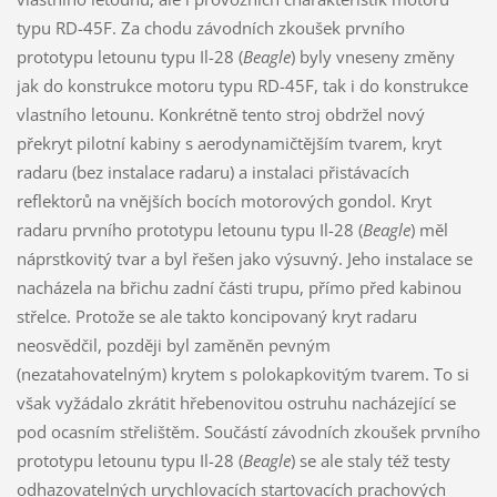
typu RD-45F. Za chodu závodních zkoušek prvního
prototypu letounu typu Il-28 (
Beagle
) byly vneseny změny
jak do konstrukce motoru typu RD-45F, tak i do konstrukce
vlastního letounu. Konkrétně tento stroj obdržel nový
překryt pilotní kabiny s aerodynamičtějším tvarem, kryt
radaru (bez instalace radaru) a instalaci přistávacích
reflektorů na vnějších bocích motorových gondol. Kryt
radaru prvního prototypu letounu typu Il-28 (
Beagle
) měl
náprstkovitý tvar a byl řešen jako výsuvný. Jeho instalace se
nacházela na břichu zadní části trupu, přímo před kabinou
střelce. Protože se ale takto koncipovaný kryt radaru
neosvědčil, později byl zaměněn pevným
(nezatahovatelným) krytem s polokapkovitým tvarem. To si
však vyžádalo zkrátit hřebenovitou ostruhu nacházející se
pod ocasním střelištěm. Součástí závodních zkoušek prvního
prototypu letounu typu Il-28 (
Beagle
) se ale staly též testy
odhazovatelných urychlovacích startovacích prachových