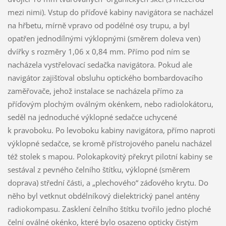
mezi nimi). Vstup do příďové kabiny navigátora se nacházel
na hřbetu, mírně vpravo od podélné osy trupu, a byl
opatřen jednodílnými výklopnými (směrem doleva ven)
dvířky s rozměry 1,06 x 0,84 mm. Přímo pod ním se
nacházela vystřelovací sedačka navigátora. Pokud ale
navigátor zajišťoval obsluhu optického bombardovacího
zaměřovače, jehož instalace se nacházela přímo za
příďovým plochým oválným okénkem, nebo radiolokátoru,
seděl na jednoduché výklopné sedačce uchycené
k pravoboku. Po levoboku kabiny navigátora, přímo naproti
výklopné sedačce, se kromě přístrojového panelu nacházel
též stolek s mapou. Polokapkovitý překryt pilotní kabiny se
sestával z pevného čelního štítku, výklopné (směrem
doprava) střední části, a „plechového“ záďového krytu. Do
něho byl vetknut obdélníkový dielektrický panel antény
radiokompasu. Zasklení čelního štítku tvořilo jedno ploché
čelní oválné okénko, které bylo osazeno opticky čistým