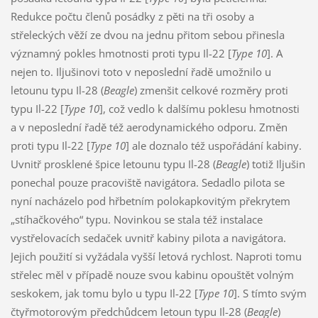
Redukce počtu členů posádky z pěti na tři osoby a
střeleckých věží ze dvou na jednu přitom sebou přinesla
významný pokles hmotnosti proti typu Il-22 [
Type 10
]. A
nejen to. Iljušinovi toto v neposlední řadě umožnilo u
letounu typu Il-28 (
Beagle
) zmenšit celkové rozměry proti
typu Il-22 [
Type 10
], což vedlo k dalšímu poklesu hmotnosti
a v neposlední řadě též aerodynamického odporu. Změn
proti typu Il-22 [
Type 10
] ale doznalo též uspořádání kabiny.
Uvnitř prosklené špice letounu typu Il-28 (
Beagle
) totiž Iljušin
ponechal pouze pracoviště navigátora. Sedadlo pilota se
nyní nacházelo pod hřbetním polokapkovitým překrytem
„stíhačkového“ typu. Novinkou se stala též instalace
vystřelovacích sedaček uvnitř kabiny pilota a navigátora.
Jejich použití si vyžádala vyšší letová rychlost. Naproti tomu
střelec měl v případě nouze svou kabinu opouštět volným
seskokem, jak tomu bylo u typu Il-22 [
Type 10
]. S tímto svým
čtyřmotorovým předchůdcem letoun typu Il-28 (
Beagle
)