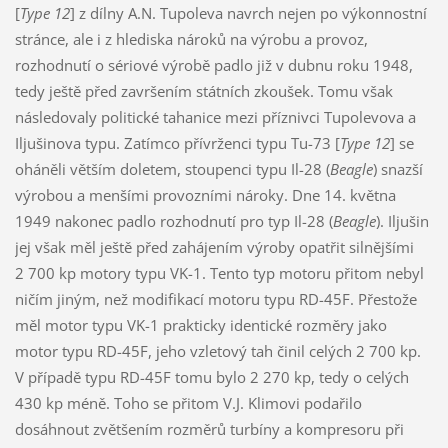
[
Type 12
] z dílny A.N. Tupoleva navrch nejen po výkonnostní
stránce, ale i z hlediska nároků na výrobu a provoz,
rozhodnutí o sériové výrobě padlo již v dubnu roku 1948,
tedy ještě před završením státních zkoušek. Tomu však
následovaly politické tahanice mezi příznivci Tupolevova a
Iljušinova typu. Zatímco přívrženci typu Tu-73 [
Type 12
] se
oháněli větším doletem, stoupenci typu Il-28 (
Beagle
) snazší
výrobou a menšími provozními nároky. Dne 14. května
1949 nakonec padlo rozhodnutí pro typ Il-28 (
Beagle
). Iljušin
jej však měl ještě před zahájením výroby opatřit silnějšími
2 700 kp motory typu VK-1. Tento typ motoru přitom nebyl
ničím jiným, než modifikací motoru typu RD-45F. Přestože
měl motor typu VK-1 prakticky identické rozměry jako
motor typu RD-45F, jeho vzletový tah činil celých 2 700 kp.
V případě typu RD-45F tomu bylo 2 270 kp, tedy o celých
430 kp méně. Toho se přitom V.J. Klimovi podařilo
dosáhnout zvětšením rozměrů turbíny a kompresoru při