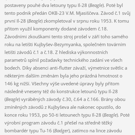
postaveny pouhé dva letouny typu Il-28 (
Beagle
). Poté byl
tento podnik předán OKB-23 V.M. Mjasiščeva. Závod č.1 svůj
první Il-28 (
Beagle
) zkompletoval v srpnu roku 1953. K tomu
přitom využil komponenty dodané závodem č.18.
Závodními zkouškami tento stroj prošel v září toho samého
roku na letišti Kujbyšev-Bezymyanka, společném továrním
letišti závodů č.1 a č.18. Z hlediska výkonnostních
parametrů splnil požadavky technického zadání ve všech
bodech. Díky absenci anti-flutter závaží, výmetnice světlic a
některým dalším změnám byla jeho prázdná hmotnost o
146 kg nižší. Všechny výše uvedené úpravy byly přitom
následně vneseny též do konstrukce letounů typu Il-28
(
Beagle
) vyráběných závody č.30, č.64 a č.166. Brány obou
zmíněných závodů z Kujbyševa ale nakonec opustilo, do
konce roku 1953, po 50-ti letounech typu Il-28 (
Beagle
). Poté
výrobní program závodu č.1 přešel na středně těžký
bombardér typu Tu-16 (
Badger
), zatímco na lince závodu