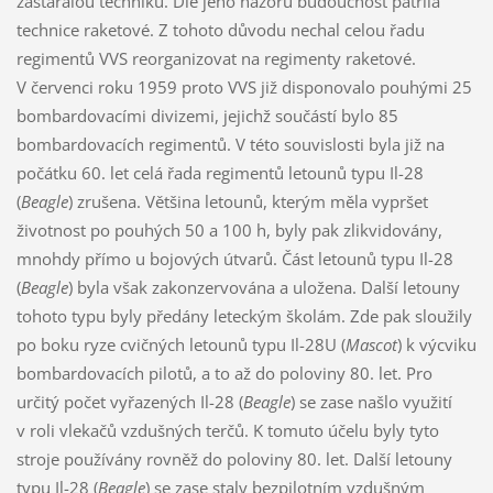
zastaralou techniku. Dle jeho názoru budoucnost patřila
technice raketové. Z tohoto důvodu nechal celou řadu
regimentů VVS reorganizovat na regimenty raketové.
V červenci roku 1959 proto VVS již disponovalo pouhými 25
bombardovacími divizemi, jejichž součástí bylo 85
bombardovacích regimentů. V této souvislosti byla již na
počátku 60. let celá řada regimentů letounů typu Il-28
(
Beagle
) zrušena. Většina letounů, kterým měla vypršet
životnost po pouhých 50 a 100 h, byly pak zlikvidovány,
mnohdy přímo u bojových útvarů. Část letounů typu Il-28
(
Beagle
) byla však zakonzervována a uložena. Další letouny
tohoto typu byly předány leteckým školám. Zde pak sloužily
po boku ryze cvičných letounů typu Il-28U (
Mascot
) k výcviku
bombardovacích pilotů, a to až do poloviny 80. let. Pro
určitý počet vyřazených Il-28 (
Beagle
) se zase našlo využití
v roli vlekačů vzdušných terčů. K tomuto účelu byly tyto
stroje používány rovněž do poloviny 80. let. Další letouny
typu Il-28 (
Beagle
) se zase staly bezpilotním vzdušným