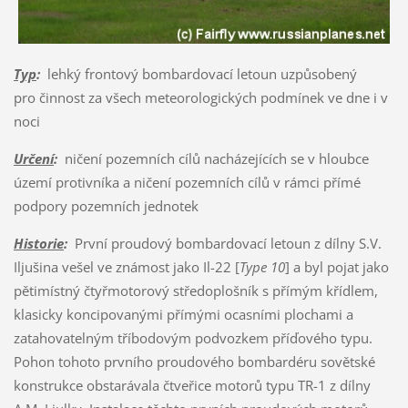
Typ
:
lehký frontový bombardovací letoun uzpůsobený
pro činnost za všech meteorologických podmínek ve dne i v
noci
Určení
:
ničení pozemních cílů nacházejících se v hloubce
území protivníka a ničení pozemních cílů v rámci přímé
podpory pozemních jednotek
Historie
:
První proudový bombardovací letoun z dílny S.V.
Iljušina vešel ve známost jako Il-22 [
Type 10
] a byl pojat jako
pětimístný čtyřmotorový středoplošník s přímým křídlem,
klasicky koncipovanými přímými ocasními plochami a
zatahovatelným tříbodovým podvozkem příďového typu.
Pohon tohoto prvního proudového bombardéru sovětské
konstrukce obstarávala čtveřice motorů typu TR-1 z dílny