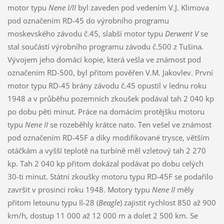
motor typu
Nene I/II
byl zaveden pod vedením V.J. Klimova
pod označením RD-45 do výrobního programu
moskevského závodu č.45, slabší motor typu
Derwent V
se
stal součástí výrobního programu závodu č.500 z Tušina.
Vývojem jeho domácí kopie, která vešla ve známost pod
označením RD-500, byl přitom pověřen V.M. Jakovlev. První
motor typu RD-45 brány závodu č.45 opustil v lednu roku
1948 a v průběhu pozemních zkoušek podával tah 2 040 kp
po dobu pěti minut. Práce na domácím protějšku motoru
typu
Nene II
se rozeběhly krátce nato. Ten vešel ve známost
pod označením RD-45F a díky modifikované trysce, větším
otáčkám a vyšší teplotě na turbíně měl vzletový tah 2 270
kp. Tah 2 040 kp přitom dokázal podávat po dobu celých
30-ti minut. Státní zkoušky motoru typu RD-45F se podařilo
završit v prosinci roku 1948. Motory typu
Nene II
měly
přitom letounu typu Il-28 (
Beagle
) zajistit rychlost 850 až 900
km/h, dostup 11 000 až 12 000 m a dolet 2 500 km. Se