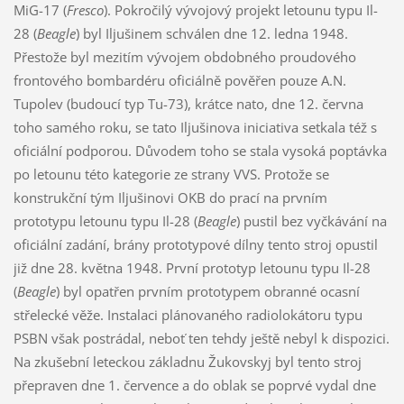
MiG-17 (
Fresco
). Pokročilý vývojový projekt letounu typu Il-
28 (
Beagle
) byl Iljušinem schválen dne 12. ledna 1948.
Přestože byl mezitím vývojem obdobného proudového
frontového bombardéru oficiálně pověřen pouze A.N.
Tupolev (budoucí typ Tu-73), krátce nato, dne 12. června
toho samého roku, se tato Iljušinova iniciativa setkala též s
oficiální podporou. Důvodem toho se stala vysoká poptávka
po letounu této kategorie ze strany VVS. Protože se
konstrukční tým Iljušinovi OKB do prací na prvním
prototypu letounu typu Il-28 (
Beagle
) pustil bez vyčkávání na
oficiální zadání, brány prototypové dílny tento stroj opustil
již dne 28. května 1948. První prototyp letounu typu Il-28
(
Beagle
) byl opatřen prvním prototypem obranné ocasní
střelecké věže. Instalaci plánovaného radiolokátoru typu
PSBN však postrádal, neboť ten tehdy ještě nebyl k dispozici.
Na zkušební leteckou základnu Žukovskyj byl tento stroj
přepraven dne 1. července a do oblak se poprvé vydal dne