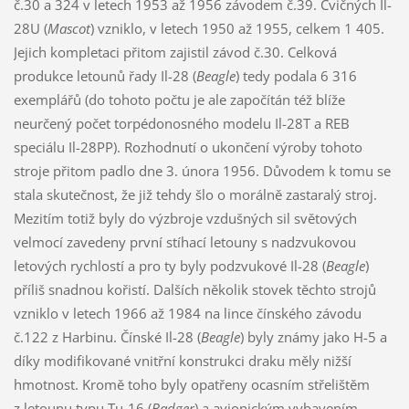
č.30 a 324 v letech 1953 až 1956 závodem č.39. Cvičných Il-
28U (
Mascot
) vzniklo, v letech 1950 až 1955, celkem 1 405.
Jejich kompletaci přitom zajistil závod č.30. Celková
produkce letounů řady Il-28 (
Beagle
) tedy podala 6 316
exemplářů (do tohoto počtu je ale započítán též blíže
neurčený počet torpédonosného modelu Il-28T a REB
speciálu Il-28PP). Rozhodnutí o ukončení výroby tohoto
stroje přitom padlo dne 3. února 1956. Důvodem k tomu se
stala skutečnost, že již tehdy šlo o morálně zastaralý stroj.
Mezitím totiž byly do výzbroje vzdušných sil světových
velmocí zavedeny první stíhací letouny s nadzvukovou
letových rychlostí a pro ty byly podzvukové Il-28 (
Beagle
)
příliš snadnou kořistí. Dalších několik stovek těchto strojů
vzniklo v letech 1966 až 1984 na lince čínského závodu
č.122 z Harbinu. Čínské Il-28 (
Beagle
) byly známy jako H-5 a
díky modifikované vnitřní konstrukci draku měly nižší
hmotnost. Kromě toho byly opatřeny ocasním střelištěm
z letounu typu Tu-16 (
Badger
) a avionickým vybavením