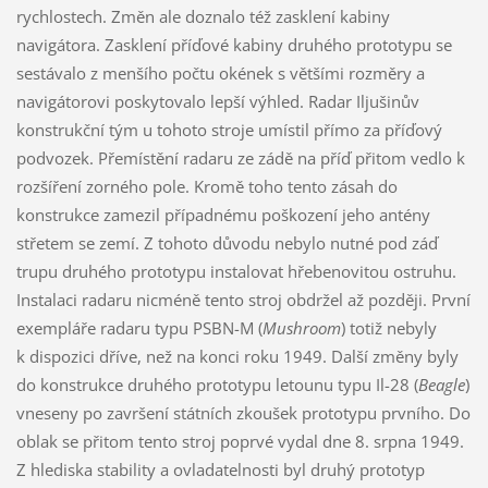
rychlostech. Změn ale doznalo též zasklení kabiny
navigátora. Zasklení příďové kabiny druhého prototypu se
sestávalo z menšího počtu okének s většími rozměry a
navigátorovi poskytovalo lepší výhled. Radar Iljušinův
konstrukční tým u tohoto stroje umístil přímo za příďový
podvozek. Přemístění radaru ze zádě na příď přitom vedlo k
rozšíření zorného pole. Kromě toho tento zásah do
konstrukce zamezil případnému poškození jeho antény
střetem se zemí. Z tohoto důvodu nebylo nutné pod záď
trupu druhého prototypu instalovat hřebenovitou ostruhu.
Instalaci radaru nicméně tento stroj obdržel až později. První
exempláře radaru typu PSBN-M (
Mushroom
) totiž nebyly
k dispozici dříve, než na konci roku 1949. Další změny byly
do konstrukce druhého prototypu letounu typu Il-28 (
Beagle
)
vneseny po završení státních zkoušek prototypu prvního. Do
oblak se přitom tento stroj poprvé vydal dne 8. srpna 1949.
Z hlediska stability a ovladatelnosti byl druhý prototyp