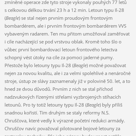
zmíněné operace zde tyto stroje vykonaly pouhých 77 letů
s celkovou délkou trvání 23 h a 12 min. Letoun typu Il-28
(
Beagle
) se stal nejen prvním proudovým frontovým
bombardérem, ale i prvním frontovým bombardérem VVS
vybaveným radarem. Ten mu přitom umožňoval zaměřovat
i cíle nacházející se pod vrstvou oblak. Kromě toho šlo o
vůbec první bombardovací letoun frontového letectva
schopný vést útoky na cíle za pomoci jaderné pumy.
Přestože bylo letouny typu Il-28 (
Beagle
) možné považovat
nejen za novou kvalitu, ale i za velmi spolehlivé a nenáročné
stroje, ústup ze slávy zaznamenaly již v polovině 50. let, a to
hned ze dvou důvodů. Prvním z nich se stal příchod
nadzvukových řízenými střelami vyzbrojených stíhacích
letounů. Pro ty totiž letouny typu Il-28 (
Beagle
) byly příliš
snadnou kořistí. Tím druhým se staly reformy N.S.
Chruščova, které vedly k výrazné početní redukci armády.
Chruščov navíc považoval pilotované bojové letouny za