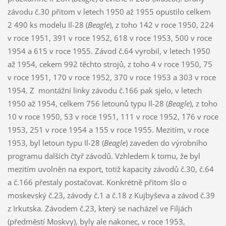
závodu č.30 přitom v letech 1950 až 1955 opustilo celkem
2 490 ks modelu Il-28 (
Beagle
), z toho 142 v roce 1950, 224
v roce 1951, 391 v roce 1952, 618 v roce 1953, 500 v roce
1954 a 615 v roce 1955. Závod č.64 vyrobil, v letech 1950
až 1954, cekem 992 těchto strojů, z toho 4 v roce 1950, 75
v roce 1951, 170 v roce 1952, 370 v roce 1953 a 303 v roce
1954. Z montážní linky závodu č.166 pak sjelo, v letech
1950 až 1954, celkem 756 letounů typu Il-28 (
Beagle
), z toho
10 v roce 1950, 53 v roce 1951, 111 v roce 1952, 176 v roce
1953, 251 v roce 1954 a 155 v roce 1955. Mezitím, v roce
1953, byl letoun typu Il-28 (
Beagle
) zaveden do výrobního
programu dalších čtyř závodů. Vzhledem k tomu, že byl
mezitím uvolněn na export, totiž kapacity závodů č.30, č.64
a č.166 přestaly postačovat. Konkrétně přitom šlo o
moskevský č.23, závody č.1 a č.18 z Kujbyševa a závod č.39
z Irkutska. Závodem č.23, který se nacházel ve Filjách
(předměstí Moskvy), byly ale nakonec, v roce 1953,