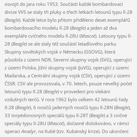
osvojit do jara roku 1953. Součástí každé bombardovací
divize VVS se staly tři pluky o třech letkách letounů typu Il-28
(
Beagle
). Každé letce bylo přitom přiděleno deset exemplářů
bombardovacího modelu Il-28 (
Beagle
) a jeden až dva
exempláře cvičného modelu Il-28U (
Mascot
). Letouny typu Il-
28 (
Beagle
) se ale staly též součástí letadlového parku
Skupiny sovětských vojsk v Německu (GSOVG), která
působila z území NDR, Severní skupiny vojsk (SVG), operující
z území Polska, Jižní skupiny vojsk (JuVG), operující z území
Maďarska, a Centrální skupiny vojsk (CSV), operující z území
ČSSR. CSV ale provozovala, v 70. letech, pouze nevelký počet
letounů typu Il-28 (
Beagle
) v provedení pro vlekání
vzdušných terčů. V roce 1962 bylo celkem 42 letounů řady
Il-28 (
Beagle
), 6 nosičů jaderných nosičů typu Il-28N (
Beagle
),
33 torpédonosných speciálů typu Il-28T (
Beagle
) a 3 cvičné
speciály typu Il-28U (
Mascot
), dočasně dislokováno, v rámci
operaci
Anadyr
, na Kubě (tzv. Kubánský krize). Do ukončení