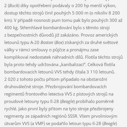
2 (
Buck
) díky opotřebení podávaly o 200 hp menší výkon,
dostup těchto strojů činil pouhých 5 000 m (o nikoliv 8 200
km). V případě nosnosti pum tomu pak bylo pouhých 300 až
400 kg. Střemhlavé bombardování bylo s těmito stroji
z bezpečnostních důvodů již zakázáno. Provoz amerických
letounů typu A-20
Boston
(
Box
) získaných za druhé světové
války v rámci smlouvy o půjčce a pronájmu zase
komplikoval nedostatek náhradních dílů. Flotila těchto strojů
byla proto tehdy udržována „kanibalizací“. Celková flotila
bombardovacích letounů VVS tehdy čítala 3 110 letounů.
2 020 z tohoto počtu přitom připadalo na obstarožní
druhoválečné stroje. Přezbrojování bombardovacích
regimentů frontového letectva VVS z pístových strojů na
proudové letouny typu Il-28 (
Beagle
) probíhalo poměrně
rychlé. Jako první byly přitom na tyto stroje přezbrojeny
regimenty ze západních regiónů SSSR. Všem prvoliniovým
útvarům VVS (a VMF) se podařilo letoun typu Il-28 (
Beagle
)