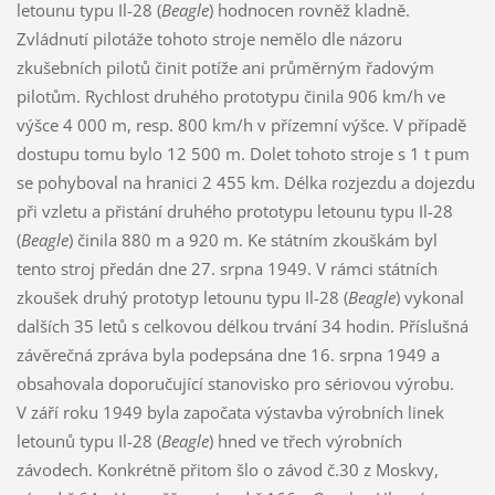
letounu typu Il-28 (
Beagle
) hodnocen rovněž kladně.
Zvládnutí pilotáže tohoto stroje nemělo dle názoru
zkušebních pilotů činit potíže ani průměrným řadovým
pilotům. Rychlost druhého prototypu činila 906 km/h ve
výšce 4 000 m, resp. 800 km/h v přízemní výšce. V případě
dostupu tomu bylo 12 500 m. Dolet tohoto stroje s 1 t pum
se pohyboval na hranici 2 455 km. Délka rozjezdu a dojezdu
při vzletu a přistání druhého prototypu letounu typu Il-28
(
Beagle
) činila 880 m a 920 m. Ke státním zkouškám byl
tento stroj předán dne 27. srpna 1949. V rámci státních
zkoušek druhý prototyp letounu typu Il-28 (
Beagle
) vykonal
dalších 35 letů s celkovou délkou trvání 34 hodin. Příslušná
závěrečná zpráva byla podepsána dne 16. srpna 1949 a
obsahovala doporučující stanovisko pro sériovou výrobu.
V září roku 1949 byla započata výstavba výrobních linek
letounů typu Il-28 (
Beagle
) hned ve třech výrobních
závodech. Konkrétně přitom šlo o závod č.30 z Moskvy,