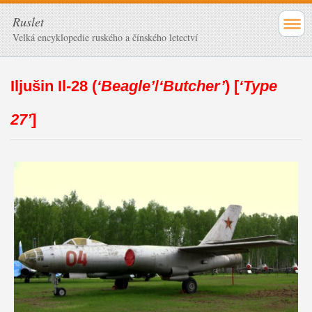
Ruslet
Velká encyklopedie ruského a čínského letectví
Iljušin Il-28 (
‘Beagle’
/
‘Butcher’
) [
‘Type
27’
]