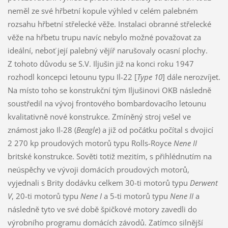
neměl ze své hřbetní kopule výhled v celém palebném
rozsahu hřbetní střelecké věže. Instalaci obranné střelecké
věže na hřbetu trupu navíc nebylo možné považovat za
ideální, neboť její palebný vějíř narušovaly ocasní plochy.
Z tohoto důvodu se S.V. Iljušin již na konci roku 1947
rozhodl koncepci letounu typu Il-22 [
Type 10
] dále nerozvíjet.
Na místo toho se konstrukční tým Iljušinovi OKB následně
soustředil na vývoj frontového bombardovacího letounu
kvalitativně nové konstrukce. Zmíněný stroj vešel ve
známost jako Il-28 (
Beagle
) a již od počátku počítal s dvojicí
2 270 kp proudových motorů typu Rolls-Royce
Nene II
britské konstrukce. Sověti totiž mezitím, s přihlédnutím na
neúspěchy ve vývoji domácích proudových motorů,
vyjednali s Brity dodávku celkem 30-ti motorů typu
Derwent
V
, 20-ti motorů typu
Nene I
a 5-ti motorů typu
Nene II
a
následně tyto ve své době špičkové motory zavedli do
výrobního programu domácích závodů. Zatímco silnější