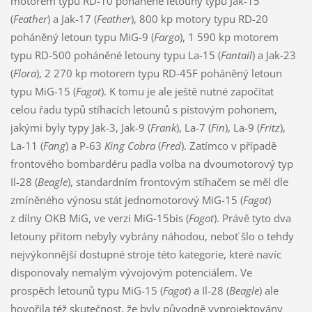
motorem typu RD-10 poháněné letouny typu Jak-15
(
Feather
) a Jak-17 (
Feather
), 800 kp motory typu RD-20
poháněný letoun typu MiG-9 (
Fargo
), 1 590 kp motorem
typu RD-500 poháněné letouny typu La-15 (
Fantail
) a Jak-23
(
Flora
), 2 270 kp motorem typu RD-45F poháněný letoun
typu MiG-15 (
Fagot
). K tomu je ale ještě nutné započítat
celou řadu typů stíhacích letounů s pístovým pohonem,
jakými byly typy Jak-3, Jak-9 (
Frank
), La-7 (
Fin
), La-9 (
Fritz
),
La-11 (
Fang
) a P-63
King Cobra
(
Fred
). Zatímco v případě
frontového bombardéru padla volba na dvoumotorový typ
Il-28 (
Beagle
), standardním frontovým stíhačem se měl dle
zmíněného výnosu stát jednomotorový MiG-15 (
Fagot
)
z dílny OKB MiG, ve verzi MiG-15bis (
Fagot
). Právě tyto dva
letouny přitom nebyly vybrány náhodou, neboť šlo o tehdy
nejvýkonnější dostupné stroje této kategorie, které navíc
disponovaly nemalým vývojovým potenciálem. Ve
prospěch letounů typu MiG-15 (
Fagot
) a Il-28 (
Beagle
) ale
hovořila též skutečnost, že byly původně vyprojektovány