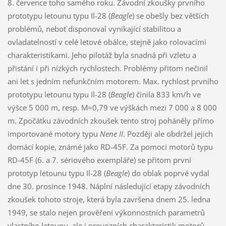
8. července toho samého roku. Závodní zkoušky prvního
prototypu letounu typu Il-28 (
Beagle
) se obešly bez větších
problémů, neboť disponoval vynikající stabilitou a
ovladatelností v celé letové obálce, stejně jako rolovacími
charakteristikami. Jeho pilotáž byla snadná při vzletu a
přistání i při nízkých rychlostech. Problémy přitom nečinil
ani let s jedním nefunkčním motorem. Max. rychlost prvního
prototypu letounu typu Il-28 (
Beagle
) činila 833 km/h ve
výšce 5 000 m, resp. M=0,79 ve výškách mezi 7 000 a 8 000
m. Zpočátku závodních zkoušek tento stroj poháněly přímo
importované motory typu
Nene II
. Později ale obdržel jejich
domácí kopie, známé jako RD-45F. Za pomoci motorů typu
RD-45F (6. a 7. sériového exempláře) se přitom první
prototyp letounu typu Il-28 (
Beagle
) do oblak poprvé vydal
dne 30. prosince 1948. Náplní následující etapy závodních
zkoušek tohoto stroje, která byla završena dnem 25. ledna
1949, se stalo nejen prověření výkonnostních parametrů
vlastního letounu, ale i provozních charakteristik motorů