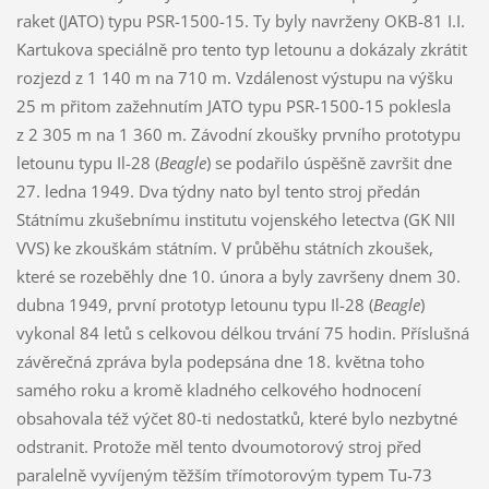
raket (JATO) typu PSR-1500-15. Ty byly navrženy OKB-81 I.I.
Kartukova speciálně pro tento typ letounu a dokázaly zkrátit
rozjezd z 1 140 m na 710 m. Vzdálenost výstupu na výšku
25 m přitom zažehnutím JATO typu PSR-1500-15 poklesla
z 2 305 m na 1 360 m. Závodní zkoušky prvního prototypu
letounu typu Il-28 (
Beagle
) se podařilo úspěšně završit dne
27. ledna 1949. Dva týdny nato byl tento stroj předán
Státnímu zkušebnímu institutu vojenského letectva (GK NII
VVS) ke zkouškám státním. V průběhu státních zkoušek,
které se rozeběhly dne 10. února a byly završeny dnem 30.
dubna 1949, první prototyp letounu typu Il-28 (
Beagle
)
vykonal 84 letů s celkovou délkou trvání 75 hodin. Příslušná
závěrečná zpráva byla podepsána dne 18. května toho
samého roku a kromě kladného celkového hodnocení
obsahovala též výčet 80-ti nedostatků, které bylo nezbytné
odstranit. Protože měl tento dvoumotorový stroj před
paralelně vyvíjeným těžším třímotorovým typem Tu-73