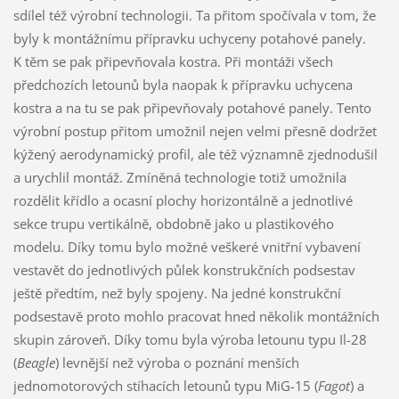
sdílel též výrobní technologii. Ta přitom spočívala v tom, že
byly k montážnímu přípravku uchyceny potahové panely.
K těm se pak připevňovala kostra. Při montáži všech
předchozích letounů byla naopak k přípravku uchycena
kostra a na tu se pak připevňovaly potahové panely. Tento
výrobní postup přitom umožnil nejen velmi přesně dodržet
kýžený aerodynamický profil, ale též významně zjednodušil
a urychlil montáž. Zmíněná technologie totiž umožnila
rozdělit křídlo a ocasní plochy horizontálně a jednotlivé
sekce trupu vertikálně, obdobně jako u plastikového
modelu. Díky tomu bylo možné veškeré vnitřní vybavení
vestavět do jednotlivých půlek konstrukčních podsestav
ještě předtím, než byly spojeny. Na jedné konstrukční
podsestavě proto mohlo pracovat hned několik montážních
skupin zároveň. Díky tomu byla výroba letounu typu Il-28
(
Beagle
) levnější než výroba o poznání menších
jednomotorových stíhacích letounů typu MiG-15 (
Fagot
) a