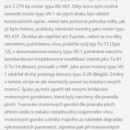
pro 2 270 kp motor typu RD-45F. Díky tomu bylo možné
vestavět motor typu VK-1 do jejich draku bez větších
konstrukčních úprav, neboť tato pohonná jednotka měla, jak
již bylo řečeno, prakticky identické rozměry jako motor typu
RD-45F. Zkrátka ale nepřišel ani Tupolev, neboť se mu díky
nemalému politickému vlivu podařilo svůj typ Tu-73 [
Type
12
], v dvoumotorové motory typu VK-1 poháněné námořní
bombardovací-torpédonosné modifikaci známé jako Tu-81
či Tu-14 (
Bosun
), prosadit u VMF. Jako první motory typu VK-
1 obdržel druhý prototyp letounu typu Il-28 (
Beagle
). Změny
u tohoto stroje se ale neomezily pouze na instalaci nových
motorů. Iljušin jej totiž opatřil též novými křídelními
motorovými gondolami, které byly navrženy dle pravidla
ploch. Tvarování motorových gondol dle pravidla ploch
přitom vedlo k redukci nežádoucího vzájemného vlivu
motorových gondol a křídla majícího za následek degradaci
výkonnostních parametrů, zejména pak při transonických