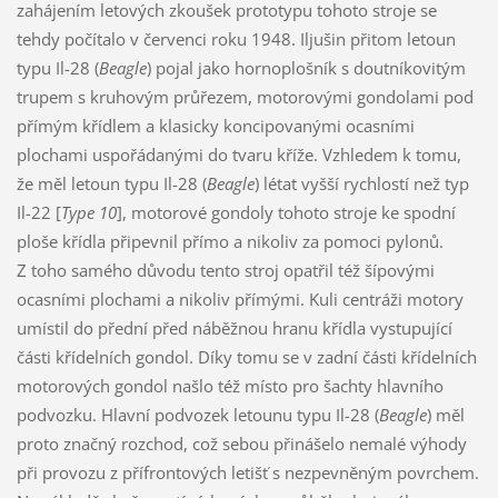
zahájením letových zkoušek prototypu tohoto stroje se
tehdy počítalo v červenci roku 1948. Iljušin přitom letoun
typu Il-28 (
Beagle
) pojal jako hornoplošník s doutníkovitým
trupem s kruhovým průřezem, motorovými gondolami pod
přímým křídlem a klasicky koncipovanými ocasními
plochami uspořádanými do tvaru kříže. Vzhledem k tomu,
že měl letoun typu Il-28 (
Beagle
) létat vyšší rychlostí než typ
Il-22 [
Type 10
], motorové gondoly tohoto stroje ke spodní
ploše křídla připevnil přímo a nikoliv za pomoci pylonů.
Z toho samého důvodu tento stroj opatřil též šípovými
ocasními plochami a nikoliv přímými. Kuli centráži motory
umístil do přední před náběžnou hranu křídla vystupující
části křídelních gondol. Díky tomu se v zadní části křídelních
motorových gondol našlo též místo pro šachty hlavního
podvozku. Hlavní podvozek letounu typu Il-28 (
Beagle
) měl
proto značný rozchod, což sebou přinášelo nemalé výhody
při provozu z přífrontových letišť s nezpevněným povrchem.