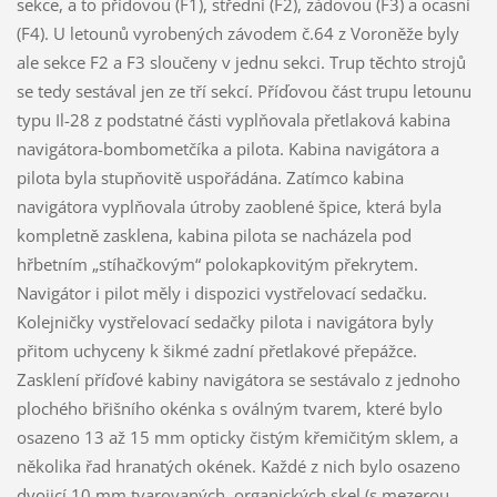
sekce, a to příďovou (F1), střední (F2), záďovou (F3) a ocasní
(F4). U letounů vyrobených závodem č.64 z Voroněže byly
ale sekce F2 a F3 sloučeny v jednu sekci. Trup těchto strojů
se tedy sestával jen ze tří sekcí. Příďovou část trupu letounu
typu Il-28 z podstatné části vyplňovala přetlaková kabina
navigátora-bombometčíka a pilota. Kabina navigátora a
pilota byla stupňovitě uspořádána. Zatímco kabina
navigátora vyplňovala útroby zaoblené špice, která byla
kompletně zasklena, kabina pilota se nacházela pod
hřbetním „stíhačkovým“ polokapkovitým překrytem.
Navigátor i pilot měly i dispozici vystřelovací sedačku.
Kolejničky vystřelovací sedačky pilota i navigátora byly
přitom uchyceny k šikmé zadní přetlakové přepážce.
Zasklení příďové kabiny navigátora se sestávalo z jednoho
plochého břišního okénka s oválným tvarem, které bylo
osazeno 13 až 15 mm opticky čistým křemičitým sklem, a
několika řad hranatých okének. Každé z nich bylo osazeno
dvojicí 10 mm tvarovaných organických skel (s mezerou