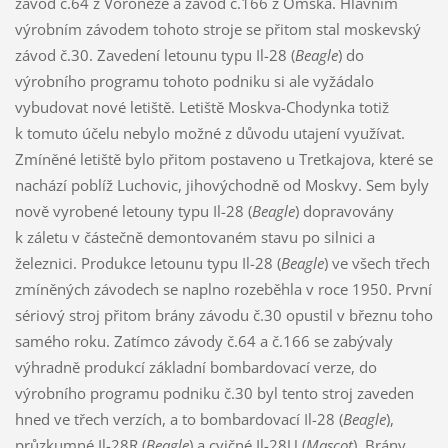
závod č.64 z Voroněže a závod č.166 z Omska. Hlavním
výrobním závodem tohoto stroje se přitom stal moskevský
závod č.30. Zavedení letounu typu Il-28 (
Beagle
) do
výrobního programu tohoto podniku si ale vyžádalo
vybudovat nové letiště. Letiště Moskva-Chodynka totiž
k tomuto účelu nebylo možné z důvodu utajení využívat.
Zmíněné letiště bylo přitom postaveno u Tretkajova, které se
nachází poblíž Luchovic, jihovýchodně od Moskvy. Sem byly
nově vyrobené letouny typu Il-28 (
Beagle
) dopravovány
k záletu v částečně demontovaném stavu po silnici a
železnici. Produkce letounu typu Il-28 (
Beagle
) ve všech třech
zmíněných závodech se naplno rozeběhla v roce 1950. První
sériový stroj přitom brány závodu č.30 opustil v březnu toho
samého roku. Zatímco závody č.64 a č.166 se zabývaly
výhradně produkcí základní bombardovací verze, do
výrobního programu podniku č.30 byl tento stroj zaveden
hned ve třech verzích, a to bombardovací Il-28 (
Beagle
),
průzkumné Il-28R (
Beagle
) a cvičné Il-28U (
Mascot
). Brány