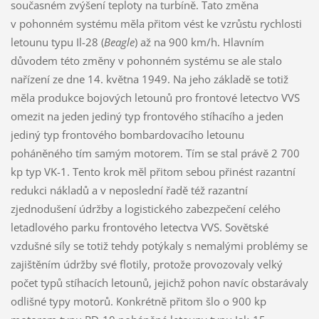
současném zvýšení teploty na turbíně. Tato změna
v pohonném systému měla přitom vést ke vzrůstu rychlosti
letounu typu Il-28 (
Beagle
) až na 900 km/h. Hlavním
důvodem této změny v pohonném systému se ale stalo
nařízení ze dne 14. května 1949. Na jeho základě se totiž
měla produkce bojových letounů pro frontové letectvo VVS
omezit na jeden jediný typ frontového stíhacího a jeden
jediný typ frontového bombardovacího letounu
poháněného tím samým motorem. Tím se stal právě 2 700
kp typ VK-1. Tento krok měl přitom sebou přinést razantní
redukci nákladů a v neposlední řadě též razantní
zjednodušení údržby a logistického zabezpečení celého
letadlového parku frontového letectva VVS. Sovětské
vzdušné síly se totiž tehdy potýkaly s nemalými problémy se
zajištěním údržby své flotily, protože provozovaly velký
počet typů stíhacích letounů, jejichž pohon navíc obstarávaly
odlišné typy motorů. Konkrétně přitom šlo o 900 kp