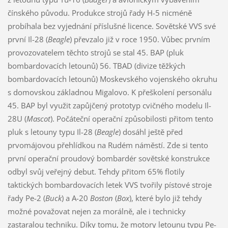
čínského původu. Produkce strojů řady H-5 nicméně
probíhala bez vyjednání příslušné licence. Sovětské VVS své
první Il-28 (
Beagle
) převzalo již v roce 1950. Vůbec prvním
provozovatelem těchto strojů se stal 45. BAP (pluk
bombardovacích letounů) 56. TBAD (divize těžkých
bombardovacích letounů) Moskevského vojenského okruhu
s domovskou základnou Migalovo. K přeškolení personálu
45. BAP byl využit zapůjčený prototyp cvičného modelu Il-
28U (
Mascot
). Počáteční operační způsobilosti přitom tento
pluk s letouny typu Il-28 (
Beagle
) dosáhl ještě před
prvomájovou přehlídkou na Rudém náměstí. Zde si tento
první operační proudový bombardér sovětské konstrukce
odbyl svůj veřejný debut. Tehdy přitom 65% flotily
taktických bombardovacích letek VVS tvořily pístové stroje
řady Pe-2 (
Buck
) a A-20
Boston
(
Box
), které bylo již tehdy
možné považovat nejen za morálně, ale i technicky
zastaralou techniku. Díky tomu, že motory letounu typu Pe-