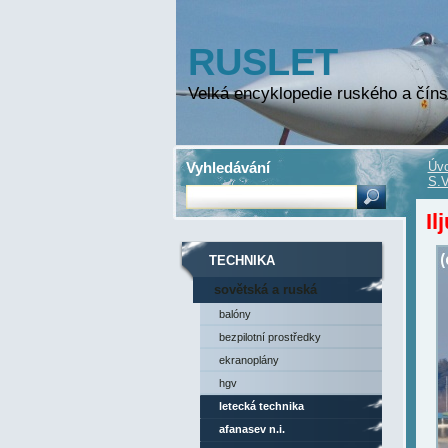
RUSLET
Velká encyklopedie ruského a číns
Vyhledávání
Úvo
S.V
Il
TECHNIKA
sovětská a ruská
technika
balóny
bezpilotní prostředky
ekranoplány
hgv
letecká technika
afanasev n.i.