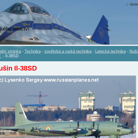
úvod
kého letectví
dní stránka
-
Technika
-
sovětská a ruská technika
-
Letecká technika
-
Iljuš
.
-
Il-38SD
jušin Il-38SD