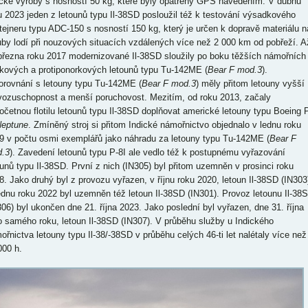
ické výroby s nosností 50 kg, které byly opatřeny GPS navedením. V dubnu
u 2023 jeden z letounů typu Il-38SD posloužil též k testování výsadkového
tejneru typu ADC-150 s nosností 150 kg, který je určen k dopravě materiálu n
uby lodí při nouzových situacích vzdálených více než 2 000 km od pobřeží. A
března roku 2017 modernizované Il-38SD sloužily po boku těžších námořních
dkových a protiponorkových letounů typu Tu-142ME (
Bear F mod.3
).
orovnání s letouny typu Tu-142ME (
Bear F mod.3
) měly přitom letouny vyšší
vozuschopnost a menší poruchovost. Mezitím, od roku 2013, začaly
očetnou flotilu letounů typu Il-38SD doplňovat americké letouny typu Boeing 
eptune
. Zmíněný stroj si přitom Indické námořnictvo objednalo v lednu roku
9 v počtu osmi exemplářů jako náhradu za letouny typu Tu-142ME (
Bear F
.3
). Zavedení letounů typu P-8I ale vedlo též k postupnému vyřazování
ounů typu Il-38SD. První z nich (IN305) byl přitom uzemněn v prosinci roku
8. Jako druhý byl z provozu vyřazen, v říjnu roku 2020, letoun Il-38SD (IN303
ednu roku 2022 byl uzemněn též letoun Il-38SD (IN301). Provoz letounu Il-38
306) byl ukončen dne 21. října 2023. Jako poslední byl vyřazen, dne 31. října
o samého roku, letoun Il-38SD (IN307). V průběhu služby u Indického
ořnictva letouny typu Il-38/-38SD v průběhu celých 46-ti let nalétaly více než
000 h.