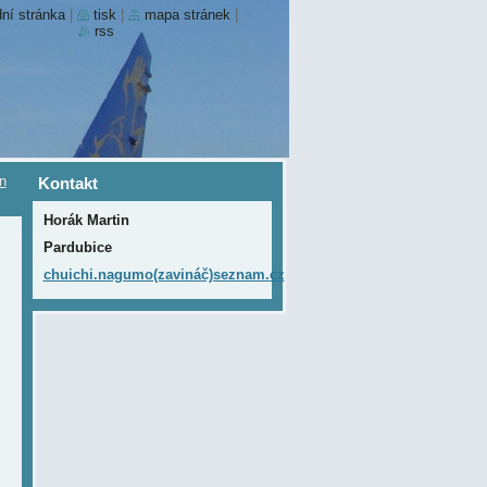
ní stránka
|
tisk
|
mapa stránek
|
rss
in
Kontakt
Horák Martin
Pardubice
chuichi.nagumo(zavináč)seznam.cz