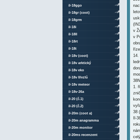
nac
il-18ggo
let
il-18gr (coot)
usk
il-18grm
(IN
il-18i
v Ž
il-18ll
v P
il-18rt
obr
il-18t
říz
14.
il-18v (coot)
led
il-18v arktický
dor
il-18v eko
mod
il-18v ll/vzlú
38N
il-18v meteor
1. ř
il-18v-26a
zni
il-20 (č.1)
kon
vyř
il-20 (č.2)
38 (
il-20m (coot a)
Il-
il-20m anagramma
roku
il-20m monitor
nám
il-20ms recenzent
cel