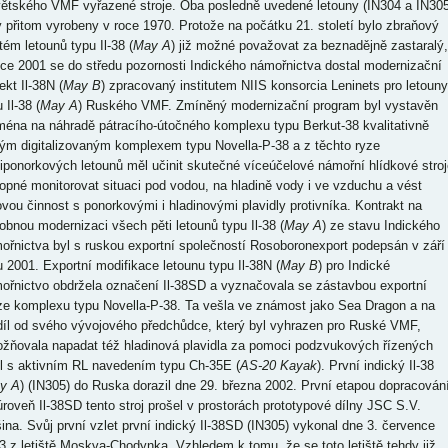
ětského VMF vyřazené stroje. Oba posledně uvedené letouny (IN304 a IN305
y přitom vyrobeny v roce 1970. Protože na počátku 21. století bylo zbraňový
tém letounů typu Il-38 (
May A
) již možné považovat za beznadějně zastaralý,
oce 2001 se do středu pozornosti Indického námořnictva dostal modernizační
ekt Il-38N (
May B
) zpracovaný institutem NIIS konsorcia Leninets pro letouny
 Il-38 (
May A
) Ruského VMF. Zmíněný modernizační program byl vystavěn
ména na náhradě pátracího-útočného komplexu typu Berkut-38 kvalitativně
ým digitalizovaným komplexem typu Novella-P-38 a z těchto ryze
tiponorkových letounů měl učinit skutečné víceúčelové námořní hlídkové stroj
opné monitorovat situaci pod vodou, na hladině vody i ve vzduchu a vést
ovou činnost s ponorkovými i hladinovými plavidly protivníka. Kontrakt na
obnou modernizaci všech pěti letounů typu Il-38 (
May A
) ze stavu Indického
ořnictva byl s ruskou exportní společností Rosoboronexport podepsán v září
u 2001. Exportní modifikace letounu typu Il-38N (
May B
) pro Indické
ořnictvo obdržela označení Il-38SD a vyznačovala se zástavbou exportní
ze komplexu typu Novella-P-38. Ta vešla ve známost jako Sea Dragon a na
díl od svého vývojového předchůdce, který byl vyhrazen pro Ruské VMF,
žňovala napadat též hladinová plavidla za pomoci podzvukových řízených
el s aktivním RL navedením typu Ch-35E (
AS-20 Kayak
). První indický Il-38
y A
) (IN305) do Ruska dorazil dne 29. března 2002. První etapou dopracován
úroveň Il-38SD tento stroj prošel v prostorách prototypové dílny JSC S.V.
ušina. Svůj první vzlet první indický Il-38SD (IN305) vykonal dne 3. července
3 z letiště Moskva-Chodynka. Vzhledem k tomu, že se toto letiště tehdy již