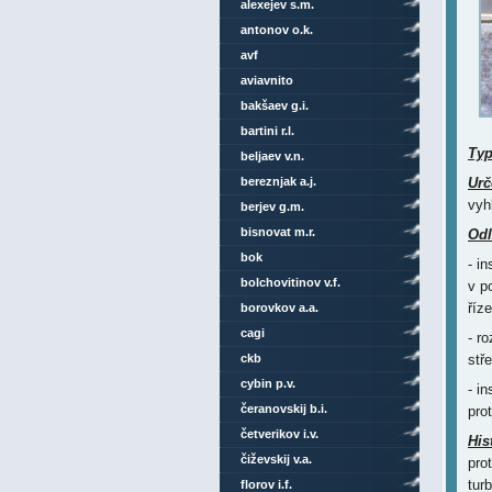
alexejev s.m.
antonov o.k.
avf
aviavnito
bakšaev g.i.
bartini r.l.
Ty
beljaev v.n.
bereznjak a.j.
Urč
vyh
berjev g.m.
bisnovat m.r.
Odl
bok
- i
bolchovitinov v.f.
v p
říz
borovkov a.a.
cagi
- r
ckb
stř
cybin p.v.
- i
čeranovskij b.i.
pro
četverikov i.v.
His
čiževskij v.a.
prot
tur
florov i.f.