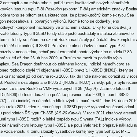
2 odstoupit a na místo toho si pořídit osm kvalitativně nových námořních
dkových letounů typu P-8I
Poseidon
(exportní P-8A) americkém značky Boein
odem toho se přitom stala skutečnost, že pátrací-útočný komplex typu Sea
gon nedosahoval slibovaných výkonů. Kromě toho se dodávky jeho
notlivých komponent nacházely ve značném skluzu. Díky tomu oba dva již
vzaté letouny typu Il-38SD tehdy stále ještě postrádaly instalaci zbraňového
tému. Tehdy se přitom na území Ruska nacházely ještě další dva kompletní 
en téměř dokončený Il-38SD. Protože se ale dodávky letounů typu P-8I
házely v nedohlednu, neboť první exemplář tohoto výchozího modelu P-8A
rvé vzlétl až dne 25. dubna 2009, a Rusům se mezitím podařilo vývoj
plexu Sea Dragon dotáhnout do zdárného konce, Indické námořnictvo se
onec rozhodlo zbylé tři objednané Il-38SD převzít. Il-38SD (IN301), který se
usku nacházel již od června roku 2005, tak do Indie nakonec dorazil až v roc
8. Poslední dva objednané Il-38SD (IN306 a IN307) vznikly, jak již bylo řečen
verzí ze stavu Ruského VMF vyřazených Il-38 (
May A
). Zatímco letoun Il-
D (IN306) do Indie dorazil na počátku prosince roku 2009, letoun Il-38SD
307) flotilu indických námořních hlídkových letounů rozšířil dne 16. února 2010
ednu roku 2021 jeden z letounů typu Il-38SD poprvé vykonal současný odpal
u protilodních ŘS typu Ch-35E (
AS-20 Kayak
). V roce 2021 zbraňový arsenál
ounů typu Il-38SD rozšířilo lehké torpédo typu Shyena (TAL) indické výroby.
ické námořnictvo letouny typu Il-38SD ale používalo též k přepravě nákladu n
ké vzdálenosti. K tomu sloužily výsadkové kontejnery typu Sahayak Mk.1