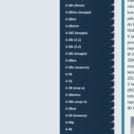
ind
il-28r (ll/ndr)
rok
kon
il-28rbn (beagle)
pal
il-28rm
do 
il-28rt/rtr
hlí
il-28š (beagle)
V p
il-28t (č.1)
pro
il-28t (č.2)
nep
il-28t (beagle)
8I
N
200
il-28tm
mod
il-28u (mascot)
let
il-30
201
il-32
V l
il-38 (may a)
(IN
il-38m/mz
toh
il-38n (may b)
nám
90 
il-38sd
il-40 (brawny)
il-40p
il-46