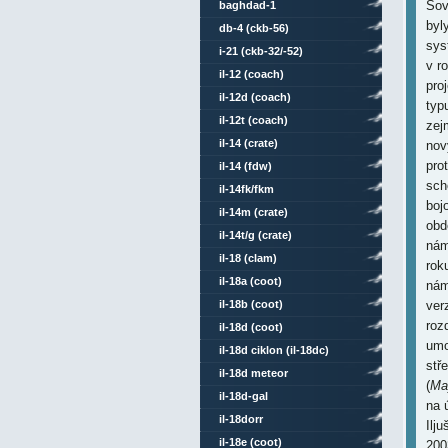
Sov
baghdad-1
byl
db-4 (ckb-56)
sys
i-21 (ckb-32/-52)
v r
il-12 (coach)
proj
il-12d (coach)
typu
il-12t (coach)
zej
il-14 (crate)
nov
pro
il-14 (fdw)
sch
il-14fk/fkm
boj
il-14m (crate)
obd
il-14t/g (crate)
nám
il-18 (clam)
rok
il-18a (coot)
nám
il-18b (coot)
ver
roz
il-18d (coot)
umo
il-18d ciklon (il-18dc)
stř
il-18d meteor
(
Ma
il-18d-gal
na 
il-18dorr
Ilj
il-18e (coot)
200