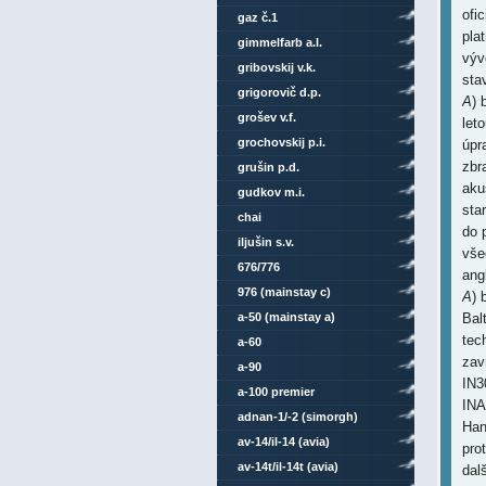
ofi
gaz č.1
pla
gimmelfarb a.l.
výv
gribovskij v.k.
sta
grigorovič d.p.
A
) 
grošev v.f.
let
grochovskij p.i.
úpr
zbr
grušin p.d.
aku
gudkov m.i.
sta
chai
do 
iljušin s.v.
vše
676/776
ang
976 (mainstay c)
A
) 
a-50 (mainstay a)
Bal
tec
a-60
zav
a-90
IN3
a-100 premier
INA
adnan-1/-2 (simorgh)
Han
av-14/il-14 (avia)
pro
av-14t/il-14t (avia)
dal