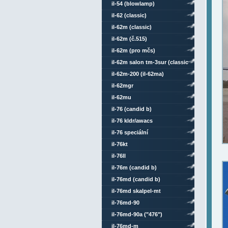
il-54 (blowlamp)
il-62 (classic)
il-62m (classic)
il-62m (č.515)
il-62m (pro mčs)
il-62m salon tm-3sur (classic
comsat mod)
il-62m-200 (il-62ma)
il-62mgr
il-62mu
il-76 (candid b)
il-76 kldr/awacs
il-76 speciální
il-76kt
il-76ll
il-76m (candid b)
il-76md (candid b)
il-76md skalpel-mt
il-76md-90
il-76md-90a ("476")
il-76md-m