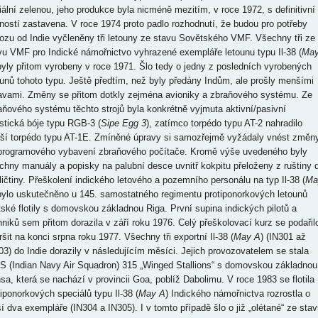
ciální zelenou, jeho produkce byla nicméně mezitím, v roce 1972, s definitivní
tností zastavena. V roce 1974 proto padlo rozhodnutí, že budou pro potřeby
ozu od Indie vyčleněny tři letouny ze stavu Sovětského VMF. Všechny tři ze
vu VMF pro Indické námořnictvo vyhrazené exempláře letounu typu Il-38 (
Ma
byly přitom vyrobeny v roce 1971. Šlo tedy o jedny z posledních vyrobených
ounů tohoto typu. Ještě předtím, než byly předány Indům, ale prošly menšími
avami. Změny se přitom dotkly zejména avioniky a zbraňového systému. Ze
aňového systému těchto strojů byla konkrétně vyjmuta aktivní/pasivní
stická bóje typu RGB-3 (
Sipe Egg 3
), zatímco torpédo typu AT-2 nahradilo
rší torpédo typu AT-1E. Zmíněné úpravy si samozřejmě vyžádaly vnést změn
programového vybavení zbraňového počítače. Kromě výše uvedeného byly
chny manuály a popisky na palubní desce uvnitř kokpitu přeloženy z ruštiny 
ličtiny. Přeškolení indického letového a pozemního personálu na typ Il-38 (
Ma
bylo uskutečněno u 145. samostatného regimentu protiponorkových letounů
tské flotily s domovskou základnou Riga. První supina indických pilotů a
hniků sem přitom dorazila v září roku 1976. Celý přeškolovací kurz se podařil
ršit na konci srpna roku 1977. Všechny tři exportní Il-38 (
May A
) (IN301 až
03) do Indie dorazily v následujícím měsíci. Jejich provozovatelem se stala
S (Indian Navy Air Squadron) 315 „Winged Stallions“ s domovskou základnou
sa, která se nachází v provincii Goa, poblíž Dabolimu. V roce 1983 se flotila
tiponorkových speciálů typu Il-38 (
May A
) Indického námořnictva rozrostla o
ší dva exempláře (IN304 a IN305). I v tomto případě šlo o již „olétané“ ze stav