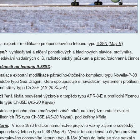
p
:
exportní modifikace protiponorkového letounu typu
Il-38N (
May B
)
ení
:
vyhledávání a ničení ponorkových a hladinových plavidel protivníka,
ledávání vzdušných cílů, radiotechnický průzkum a pátrací/záchranná činnos
išnosti od letounu Il-38SD
:
nstalace exportní modifikace pátracího-útočného komplexu typu Novella-P-38
odobě typu Sea Dragon, která spolupracuje s naváděcím systémem protilodní
ené střely typu Ch-35E (
AS-20 Kayak
)
ozšířená škála podvěsné výzbroje o torpédo typu APR-3-E a protilodní řízenou
elu typu Ch-35E (
AS-20 Kayak
)
nstalace jednoho páru zbraňových závěsníků, na který lze umístit dvojici
tilodních ŘS typu Ch-35E (
AS-20 Kayak
), pod kořeny křídla
torie
:
V roce 1973 Indické námořnictvo projevilo vážný zájem o sovětský
iponorkový letoun typu Il-38 (
May A
). Vývoz tohoto derivátu čtyřmotorového
bovrtulového dopravního letounu typu Il-18V (
Coot
) do Indie se sice setkal s