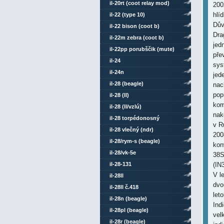
il-20rt (coot relay mod)
200
hlí
il-22 (type 10)
Dův
il-22 bison (coot b)
Dra
il-22m zebra (coot b)
jed
il-22pp porubščik (mute)
pře
il-24
sys
il-24n
jed
il-28 (beagle)
nac
pop
il-28 (ll)
kom
il-28 (ll/vzlú)
nak
il-28 torpédonosný
v R
il-28 vlečný (ndr)
200
il-28/rym-s (beagle)
kon
il-28/vk-5e
38S
il-28-131
(IN
V l
il-28ll
dvo
il-28ll č.418
let
il-28n (beagle)
Ind
il-28pl (beagle)
vel
il-28r (beagle)