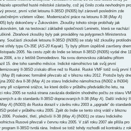
házelo uprostřed husté městské zástavby, což jej činilo zcela nevhodným pr
ový provoz, první vzlet letounu Il-38SD (IN305) byl zároveň posledním zde
utečněným vzletem vůbec. Modernizační práce na letounu Il-38 (
May A
)
305) byly dokončeny v Žukovském. Zkoušky tohoto stroje probíhaly jak
ukovském, tak na testovací základně společnosti Leninets, která se nachází
uškině. Zbraňové zkoušky byly pak prováděny na polygonech Ministerstva
any. Součástí zkoušek letounu Il-38SD (IN305) se staly též zkoušky protilodn
ené střely typu Ch-35E (
AS-20 Kayak
). Ty byly přitom úspěšně završeny dne
 listopadu 2005. Na cestu zpět do Indie se letoun Il-38SD (IN305) vydal dne 11
na 2006, a to z letiště Domodedovo. Na svou domovskou základnu přitom
azil 15. dne toho samého měsíce. Indické námořnictvo tak svůj první
ernizovaný Il-38SD získalo dříve než to Ruské. Ruské VMF totiž svůj první I
 (
May B
) nakonec formálně převzalo až v březnu roku 2012. Protože byly dn
íjna 2002 dva Il-38 (
May A
) ze stavu Indického námořnictva (IN302 a IN304)
čeny při vzájemné srážce, ke které došlo v průběhu předváděcího letu, na
ci roku 2005 se ruská strana zavázala dodáním shodného počtu ze stavu V
azených a do standardu Il-38SD dopracovaných Il-38 (
May A
). Další indický Il
May A
) (IN303) do Ruska dorazil v závěru roku 2003 a „upgrade“ do standard
38SD prošel v průběhu roku 2005. Zpět do Indie se tento stroj vrátil v březnu
 2006. Poslední, třetí, přeživší Il-38 (
May A
) (IN301) ze stavu Indického
ořnictva Rusové převzali v červnu roku 2005. V září roku 2007 ale přišla pro
ý program Il-38SD tvrdá rána. Indové se totiž tehdy rozhodli od kontraktu z ro