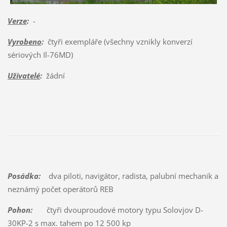
Verze
:
-
Vyrobeno
:
čtyři exempláře (všechny vznikly konverzí
sériových Il-76MD)
Uživatelé
:
žádní
Posádka:
dva piloti, navigátor, radista, palubní mechanik a
neznámý počet operátorů REB
Pohon:
čtyři dvouproudové motory typu Solovjov D-
30KP-2 s max. tahem po 12 500 kp