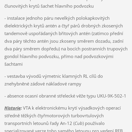
člunovitých krytů šachet hlavního podvozku
- instalace jednoho páru nevelkých polokapkovitých
dielektrických krytů antén a čtyř párů drobných zkosených
tandemově uspořádaných břitových antén (zatímco přední
dva páry těchto antén jsou zkoseny směrem dozadu, zadní
dva páry směrem dopředu) na bocích postranních trupových
gondol hlavního podvozku, přímo nad podvozkovými
šachtami
- vestavba vývodů výmetnic klamných RL cílů do
znehybněné záďové nákladové rampy
- absence ocasní obranné střelecké věže typu UKU-9K-502-1
Historie
:
VTA k elektronickému krytí výsadkových operací
středně těžkých čtyřmotorových turbovrtulových
transportních letounů řady An-12 (
Cub
) používalo
specializované verze toho samého letounu pro vedení REB.