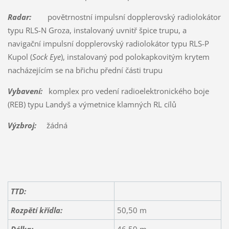
Radar:
povětrnostní impulsní dopplerovský radiolokátor
typu RLS-N Groza, instalovaný uvnitř špice trupu, a
navigační impulsní dopplerovský radiolokátor typu RLS-P
Kupol (
Sock Eye
), instalovaný pod polokapkovitým krytem
nacházejícím se na břichu přední části trupu
Vybavení:
komplex pro vedení radioelektronického boje
(REB) typu Landyš a výmetnice klamných RL cílů
Výzbroj:
žádná
TTD:
Rozpětí křídla:
50,50 m