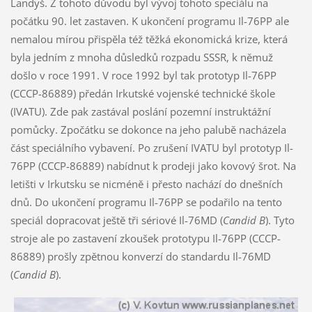
Landyš. Z tohoto důvodu byl vývoj tohoto speciálu na
počátku 90. let zastaven. K ukončení programu Il-76PP ale
nemalou mírou přispěla též těžká ekonomická krize, která
byla jedním z mnoha důsledků rozpadu SSSR, k němuž
došlo v roce 1991. V roce 1992 byl tak prototyp Il-76PP
(CCCP-86889) předán Irkutské vojenské technické škole
(IVATU). Zde pak zastával poslání pozemní instruktážní
pomůcky. Zpočátku se dokonce na jeho palubě nacházela
část speciálního vybavení. Po zrušení IVATU byl prototyp Il-
76PP (CCCP-86889) nabídnut k prodeji jako kovový šrot. Na
letišti v Irkutsku se nicméně i přesto nachází do dnešních
dnů. Do ukončení programu Il-76PP se podařilo na tento
speciál dopracovat ještě tři sériové Il-76MD (
Candid B
). Tyto
stroje ale po zastavení zkoušek prototypu Il-76PP (CCCP-
86889) prošly zpětnou konverzí do standardu Il-76MD
(
Candid B
).