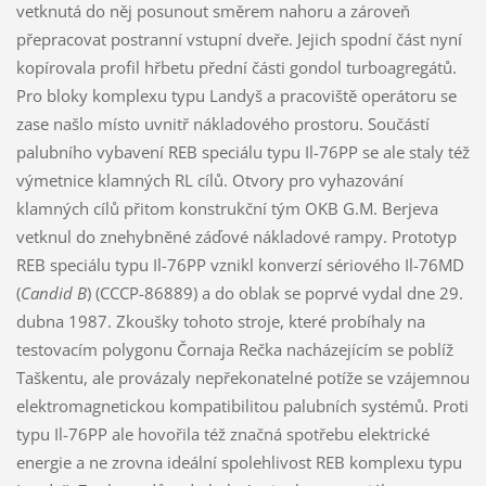
vetknutá do něj posunout směrem nahoru a zároveň
přepracovat postranní vstupní dveře. Jejich spodní část nyní
kopírovala profil hřbetu přední části gondol turboagregátů.
Pro bloky komplexu typu Landyš a pracoviště operátoru se
zase našlo místo uvnitř nákladového prostoru. Součástí
palubního vybavení REB speciálu typu Il-76PP se ale staly též
výmetnice klamných RL cílů. Otvory pro vyhazování
klamných cílů přitom konstrukční tým OKB G.M. Berjeva
vetknul do znehybněné záďové nákladové rampy. Prototyp
REB speciálu typu Il-76PP vznikl konverzí sériového Il-76MD
(
Candid B
) (CCCP-86889) a do oblak se poprvé vydal dne 29.
dubna 1987. Zkoušky tohoto stroje, které probíhaly na
testovacím polygonu Čornaja Rečka nacházejícím se poblíž
Taškentu, ale provázaly nepřekonatelné potíže se vzájemnou
elektromagnetickou kompatibilitou palubních systémů. Proti
typu Il-76PP ale hovořila též značná spotřebu elektrické
energie a ne zrovna ideální spolehlivost REB komplexu typu