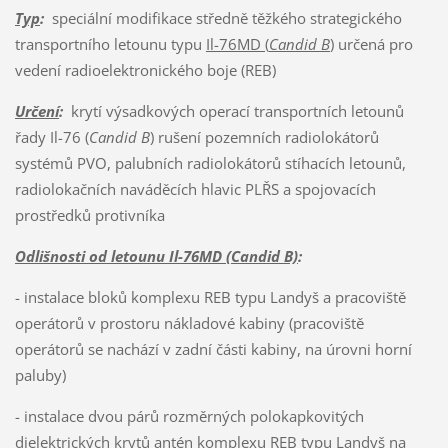
Typ
:
speciální modifikace středně těžkého strategického
transportního letounu typu
Il-76MD (
Candid B
)
určená pro
vedení radioelektronického boje (REB)
Určení
:
krytí výsadkových operací transportních letounů
řady Il-76 (
Candid B
) rušení pozemních radiolokátorů
systémů PVO, palubních radiolokátorů stíhacích letounů,
radiolokačních naváděcích hlavic PLŘS a spojovacích
prostředků protivníka
Odlišnosti od letounu Il-76MD (Candid B)
:
- instalace bloků komplexu REB typu Landyš a pracoviště
operátorů v prostoru nákladové kabiny (pracoviště
operátorů se nachází v zadní části kabiny, na úrovni horní
paluby)
- instalace dvou párů rozměrných polokapkovitých
dielektrických krytů antén komplexu REB typu Landyš na