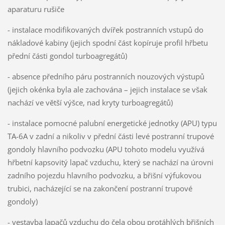
aparaturu rušiče
- instalace modifikovaných dvířek postranních vstupů do
nákladové kabiny (jejich spodní část kopíruje profil hřbetu
přední části gondol turboagregátů)
- absence předního páru postranních nouzových výstupů
(jejich okénka byla ale zachována – jejich instalace se však
nachází ve větší výšce, nad kryty turboagregátů)
- instalace pomocné palubní energetické jednotky (APU) typu
TA-6A v zadní a nikoliv v přední části levé postranní trupové
gondoly hlavního podvozku (APU tohoto modelu využívá
hřbetní kapsovitý lapač vzduchu, který se nachází na úrovni
zadního pojezdu hlavního podvozku, a břišní výfukovou
trubici, nacházející se na zakončení postranní trupové
gondoly)
- vestavba lapačů vzduchu do čela obou protáhlých břišních