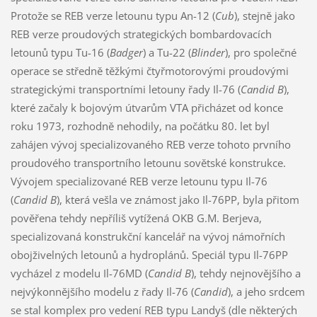
Protože se REB verze letounu typu An-12 (
Cub
), stejně jako
REB verze proudových strategických bombardovacích
letounů typu Tu-16 (
Badger
) a Tu-22 (
Blinder
), pro společné
operace se středně těžkými čtyřmotorovými proudovými
strategickými transportními letouny řady Il-76 (
Candid B
),
které začaly k bojovým útvarům VTA přicházet od konce
roku 1973, rozhodně nehodily, na počátku 80. let byl
zahájen vývoj specializovaného REB verze tohoto prvního
proudového transportního letounu sovětské konstrukce.
Vývojem specializované REB verze letounu typu Il-76
(
Candid B
), která vešla ve známost jako Il-76PP, byla přitom
pověřena tehdy nepříliš vytížená OKB G.M. Berjeva,
specializovaná konstrukční kancelář na vývoj námořních
obojživelných letounů a hydroplánů. Speciál typu Il-76PP
vycházel z modelu Il-76MD (
Candid B
), tehdy nejnovějšího a
nejvýkonnějšího modelu z řady Il-76 (
Candid
), a jeho srdcem
se stal komplex pro vedení REB typu Landyš (dle některých