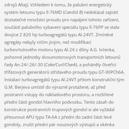
zdrojů Altaj). Vzhledem k tomu, že palubní energetický
systém letounu typu Il-76MD (
Candid B
) nedokázal zajistit
dostatečné množství proudu pro napájení tohoto zařízení,
součástí palubního vybavení speciálu typu Il-76PP se stala
dvojice 2 820 hp turboagregátů typu Al-24VT. Zmíněné
agregáty nebyly ničím jiným, než modifikací
turbovrtulového motoru typu Al-24 z dílny A.G. Ivčenka,
pohonné jednotky dvoumotorových transportních letounů
řady An-24/-26/-30 (
Coke/Curl/Clank
), a poháněly čtveřici
třífázových generátorů střídavého proudu typu GT-90PCh6A.
Instalaci turboagregátů typu Al-24VT přitom konstrukční tým
G.M. Berjeva umístil do výrazně protažené, až před
postranní vstupy do nákladového prostoru, a rozšířené
přední části gondol hlavního podvozku. Tento zásah do
konstrukce postranních trupových gondol si ale vyžádal
přesunout APU typu TA-6A z přední do zadní části levé
gondoly, zrušit přední pár nouzových výstupů a okénka