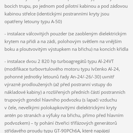
bocích trupu, po jednom pod pilotní kabinou a pod záďovou
kabinou střelce (identickými postranními kryty jsou
opatřeny letouny typu A-50)
- instalace válcovitých pouzder (se zaobleným dielektrickým
krytem na přídi a na zádi, polohovým světlem na vnějším
boku a ploutvovitým výstupkem na břichu) na koncích křídla
- instalace dvou 2 820 hp turboagregátů typu Al-24VT
(modifikace turbovrtulového motoru typu Ivčenko Al-24,
pohonné jednotky letounů řady An-24/-26/-30) uvnitř
výrazně prodloužených (až před postranní vstupy do
nákladové kabiny) a rozšířených předních částí postranních
trupových gondol hlavního podvozku (s lapači vzduchu
v čele, nevelkými polokapkovitými dielektrickými kryty
antén po stranách a výfuky na břichu, přímo před hlavním
podvozkem) – ty pohání čtveřici třífázových generátorů
střídavého proudu typu GT-90PCh6A, které napájejí