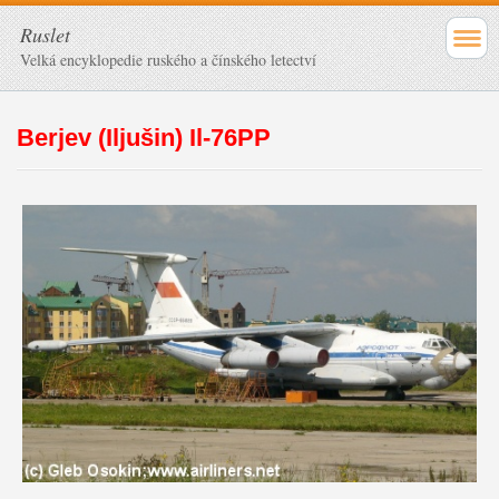
Ruslet
Velká encyklopedie ruského a čínského letectví
Berjev (Iljušin) Il-76PP