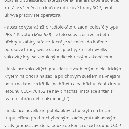
ocasního střeliště (bohatě zasklená hranatá kabina střelce,
která je včleněna do kořene odtokové hrany SOP, nyní
ukrývá pracoviště operátora)
- absence výstražného radiolokátoru zadní polosféry typu
PRS-4 Krypton (
Box Tail
) – v této souvislosti ze hřbetu
překrytu kabiny střelce, která je včleněna do kořene
odtokové hrany svislé ocasní plochy, zmizel nevelký
válcovitý kryt se zaobleným dielektrickým zakončením
- instalace válcovitých pouzder (se zaobleným dielektrickým
krytem na přídi a na zádi a polohovým světlem na vnějším
boku) na koncích křídla (na hřbetu a na břichu těchto krytů
letounu CCCP-76452 se navíc nachází instalace antén s
tvarem obráceného písmene „L“)
- instalace nevelkého polokapkovitého krytu na břichu
trupu, přímo před znehybněnými záďovými nákladovými
vraty (úprava zavedená pouze do konstrukce letounů CCCP-