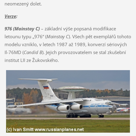
neomezený dolet.
Verze
:
976 (Mainstay C)
– základní výše popsaná modifikace
letounu typu „976“ (
Mainstay C
). Všech pět exemplářů tohoto
modelu vzniklo, v letech 1987 až 1989, konverzí sériových
Il-76MD (
Candid B
). Jejich provozovatelem se stal zkušební
institut LII ze Žukovského.