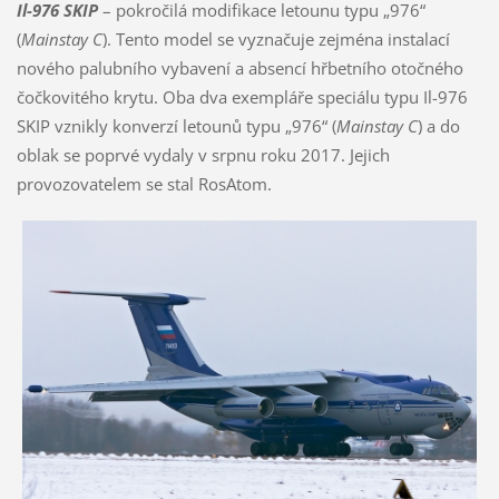
Il-976 SKIP
– pokročilá modifikace letounu typu „976“
(
Mainstay C
). Tento model se vyznačuje zejména instalací
nového palubního vybavení a absencí hřbetního otočného
čočkovitého krytu. Oba dva exempláře speciálu typu Il-976
SKIP vznikly konverzí letounů typu „976“ (
Mainstay C
) a do
oblak se poprvé vydaly v srpnu roku 2017. Jejich
provozovatelem se stal RosAtom.