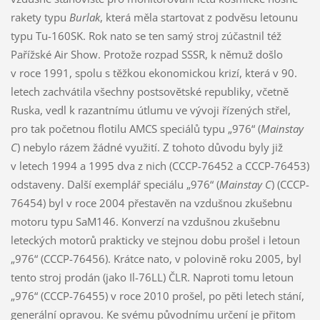
rakety typu
Burlak
, která měla startovat z podvěsu letounu
typu Tu-160SK. Rok nato se ten samý stroj zúčastnil též
Pařížské Air Show. Protože rozpad SSSR, k němuž došlo
v roce 1991, spolu s těžkou ekonomickou krizí, která v 90.
letech zachvátila všechny postsovětské republiky, včetně
Ruska, vedl k razantnímu útlumu ve vývoji řízených střel,
pro tak početnou flotilu AMCS speciálů typu „976“ (
Mainstay
C
) nebylo rázem žádné využití. Z tohoto důvodu byly již
v letech 1994 a 1995 dva z nich (CCCP-76452 a CCCP-76453)
odstaveny. Další exemplář speciálu „976“ (
Mainstay C
) (CCCP-
76454) byl v roce 2004 přestavěn na vzdušnou zkušebnu
motoru typu SaM146. Konverzí na vzdušnou zkušebnu
leteckých motorů prakticky ve stejnou dobu prošel i letoun
„976“ (CCCP-76456). Krátce nato, v polovině roku 2005, byl
tento stroj prodán (jako Il-76LL) ČLR. Naproti tomu letoun
„976“ (CCCP-76455) v roce 2010 prošel, po pěti letech stání,
generální opravou. Ke svému původnímu určení je přitom