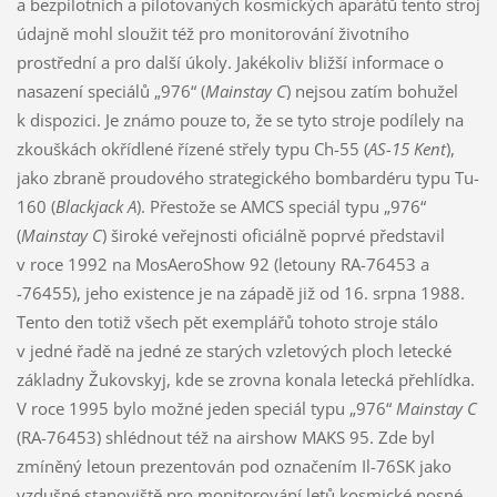
a bezpilotních a pilotovaných kosmických aparátů tento stroj
údajně mohl sloužit též pro monitorování životního
prostřední a pro další úkoly. Jakékoliv bližší informace o
nasazení speciálů „976“ (
Mainstay C
) nejsou zatím bohužel
k dispozici. Je známo pouze to, že se tyto stroje podílely na
zkouškách okřídlené řízené střely typu Ch-55 (
AS-15 Kent
),
jako zbraně proudového strategického bombardéru typu Tu-
160 (
Blackjack A
). Přestože se AMCS speciál typu „976“
(
Mainstay C
) široké veřejnosti oficiálně poprvé představil
v roce 1992 na MosAeroShow 92 (letouny RA-76453 a
-76455), jeho existence je na západě již od 16. srpna 1988.
Tento den totiž všech pět exemplářů tohoto stroje stálo
v jedné řadě na jedné ze starých vzletových ploch letecké
základny Žukovskyj, kde se zrovna konala letecká přehlídka.
V roce 1995 bylo možné jeden speciál typu „976“
Mainstay C
(RA-76453) shlédnout též na airshow MAKS 95. Zde byl
zmíněný letoun prezentován pod označením Il-76SK jako
vzdušné stanoviště pro monitorování letů kosmické nosné