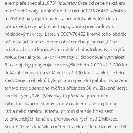
exempláře speciálu „976“ (
Mainstay C
) se od sebe navzájem
mírně odlišovaly. Konkrétně tři z nich (CCCP-76452, -76453
a -76455) byly opatřeny instalací polokapkovitého krytu
oranžové barvy na břichu trupu, přímo před záďovými
nákladovými vraty. Letoun CCCP-76452 kromě toho obdržel
též instalaci antén s tvarem obráceného písmene „L“ na
hřbetu a břichu koncových křídelních doutníkovitých krytů.
AMCS speciál typu „976“ (
Mainstay C
) disponoval vytrvalostí
8 h a objekty pohybující se ve výškách do 2 000 až 3 000 km
dokázal sledovat na vzdálenost až 400 km. Trajektorie letu
sledovaných objektů bylo přitom speciální palubní vybavení
tohoto stroje schopno měřit s přesností 30 m. Získané údaje
speciál typu „976“ (
Mainstay C
) předával pozemním
vyhodnocovacím stanovištím v reálném čase za pomoci
rádia nebo satelitu. K tomu přitom sloužilo hned šest
telemetrických kanálů s přenosovou rychlostí 2 Mb/sec.
Kromě řízení zkoušek a měření trajektorií letu řízených střel