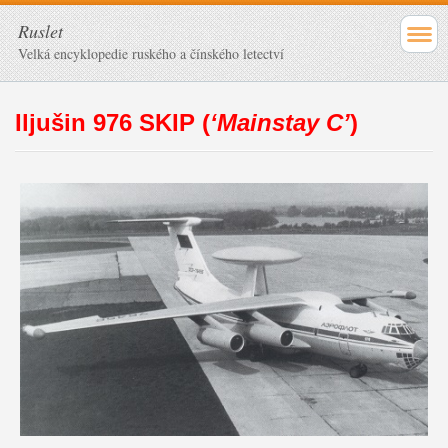
Ruslet
Velká encyklopedie ruského a čínského letectví
Iljušin 976 SKIP (
‘Mainstay C’
)