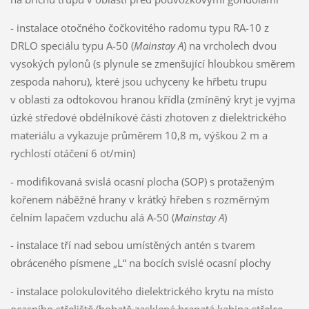
- instalace otočného čočkovitého radomu typu RA-10 z
DRLO speciálu typu A-50 (
Mainstay A
) na vrcholech dvou
vysokých pylonů (s plynule se zmenšující hloubkou směrem
zespoda nahoru), které jsou uchyceny ke hřbetu trupu
v oblasti za odtokovou hranou křídla (zmíněný kryt je vyjma
úzké středové obdélníkové části zhotoven z dielektrického
materiálu a vykazuje průměrem 10,8 m, výškou 2 m a
rychlostí otáčení 6 ot/min)
- modifikovaná svislá ocasní plocha (SOP) s protaženým
kořenem náběžné hrany v krátký hřeben s rozměrným
čelním lapačem vzduchu alá A-50 (
Mainstay A
)
- instalace tří nad sebou umístěných antén s tvarem
obráceného písmene „L“ na bocích svislé ocasní plochy
- instalace polokulovitého dielektrického krytu na místo