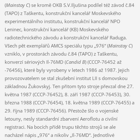
(
Mainstay C
) se kromě OKB S.V.Iljušina podílel též závod č.84
(TAPO) z Taškentu, konstrukční kancelář Moskevského
experimentálního institutu, konstrukční kancelář NPO
Leninec, konstrukční kancelář (KB) Moskevského
radiotechnického závodu a konstrukční kancelář Raduga.
Všech pět exemplářů AMCS speciálu typu „976“ (
Mainstay C
)
vzniklo, v prostorách závodu č.84 (TAPO) z Taškentu,
konverzí sériových Il-76MD (
Candid B
) (CCCP-76452 až
-76456), které byly vyrobeny v letech 1986 až 1987. Jejich
provozovatelem se stal zkušební institut LII s domovskou
základnou Žukovskyj. Ten přitom tyto stroje převzal dne 27.
května 1987 (CCCP-76452), 8. září 1987 (CCCP-76453), 30.
března 1988 (CCCP-76454), 18. května 1989 (CCCP-76455) a
29. října 1989 (CCCP-76456). Přestože šlo o vojenské
letouny, nesly standardní zbarvení Aeroflotu a civilní
registraci. Na bocích přídě trupu těchto strojů se ale
nacházel nápis „976“ a nikoliv „Il-76MD“. Jednotlivé