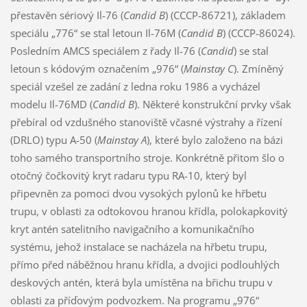
přestavěn sériový Il-76 (
Candid B
) (CCCP-86721), základem
speciálu „776“ se stal letoun Il-76M (
Candid B
) (CCCP-86024).
Posledním AMCS speciálem z řady Il-76 (
Candid
) se stal
letoun s kódovým označením „976“ (
Mainstay C
). Zmíněný
speciál vzešel ze zadání z ledna roku 1986 a vycházel
modelu Il-76MD (
Candid B
). Některé konstrukční prvky však
přebíral od vzdušného stanoviště včasné výstrahy a řízení
(DRLO) typu A-50 (
Mainstay A
), které bylo založeno na bázi
toho samého transportního stroje. Konkrétně přitom šlo o
otočný čočkovitý kryt radaru typu RA-10, který byl
připevněn za pomoci dvou vysokých pylonů ke hřbetu
trupu, v oblasti za odtokovou hranou křídla, polokapkovitý
kryt antén satelitního navigačního a komunikačního
systému, jehož instalace se nacházela na hřbetu trupu,
přímo před náběžnou hranu křídla, a dvojici podlouhlých
deskových antén, která byla umístěna na břichu trupu v
oblasti za příďovým podvozkem. Na programu „976“