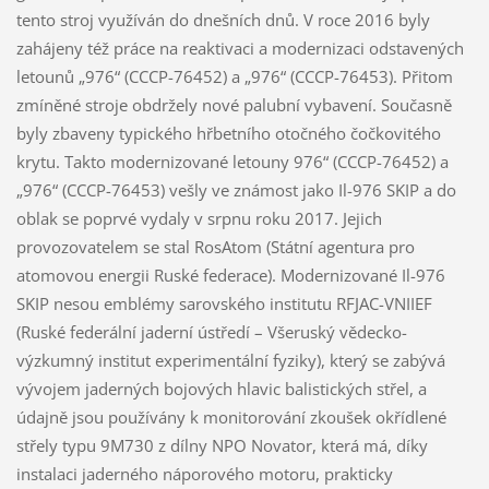
tento stroj využíván do dnešních dnů. V roce 2016 byly
zahájeny též práce na reaktivaci a modernizaci odstavených
letounů „976“ (CCCP-76452) a „976“ (CCCP-76453). Přitom
zmíněné stroje obdržely nové palubní vybavení. Současně
byly zbaveny typického hřbetního otočného čočkovitého
krytu. Takto modernizované letouny 976“ (CCCP-76452) a
„976“ (CCCP-76453) vešly ve známost jako Il-976 SKIP a do
oblak se poprvé vydaly v srpnu roku 2017. Jejich
provozovatelem se stal RosAtom (Státní agentura pro
atomovou energii Ruské federace). Modernizované Il-976
SKIP nesou emblémy sarovského institutu RFJAC-VNIIEF
(Ruské federální jaderní ústředí – Všeruský vědecko-
výzkumný institut experimentální fyziky), který se zabývá
vývojem jaderných bojových hlavic balistických střel, a
údajně jsou používány k monitorování zkoušek okřídlené
střely typu 9M730 z dílny NPO Novator, která má, díky
instalaci jaderného náporového motoru, prakticky