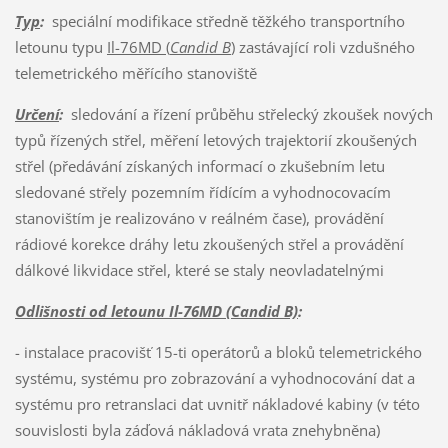
Typ
:
speciální modifikace středně těžkého transportního
letounu typu
Il-76MD (
Candid B
)
zastávající roli vzdušného
telemetrického měřícího stanoviště
Určení
:
sledování a řízení průběhu střelecký zkoušek nových
typů řízených střel, měření letových trajektorií zkoušených
střel (předávání získaných informací o zkušebním letu
sledované střely pozemním řídícím a vyhodnocovacím
stanovištím je realizováno v reálném čase), provádění
rádiové korekce dráhy letu zkoušených střel a provádění
dálkové likvidace střel, které se staly neovladatelnými
Odlišnosti od letounu Il-76MD
(Candid B)
:
- instalace pracovišť 15-ti operátorů a bloků telemetrického
systému, systému pro zobrazování a vyhodnocování dat a
systému pro retranslaci dat uvnitř nákladové kabiny (v této
souvislosti byla záďová nákladová vrata znehybněna)