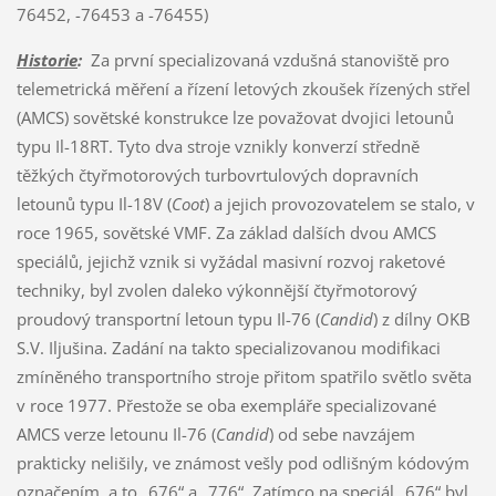
76452, -76453 a -76455)
Historie
:
Za první specializovaná vzdušná stanoviště pro
telemetrická měření a řízení letových zkoušek řízených střel
(AMCS) sovětské konstrukce lze považovat dvojici letounů
typu Il-18RT. Tyto dva stroje vznikly konverzí středně
těžkých čtyřmotorových turbovrtulových dopravních
letounů typu Il-18V (
Coot
) a jejich provozovatelem se stalo, v
roce 1965, sovětské VMF. Za základ dalších dvou AMCS
speciálů, jejichž vznik si vyžádal masivní rozvoj raketové
techniky, byl zvolen daleko výkonnější čtyřmotorový
proudový transportní letoun typu Il-76 (
Candid
) z dílny OKB
S.V. Iljušina. Zadání na takto specializovanou modifikaci
zmíněného transportního stroje přitom spatřilo světlo světa
v roce 1977. Přestože se oba exempláře specializované
AMCS verze letounu Il-76 (
Candid
) od sebe navzájem
prakticky nelišily, ve známost vešly pod odlišným kódovým
označením, a to „676“ a „776“. Zatímco na speciál „676“ byl