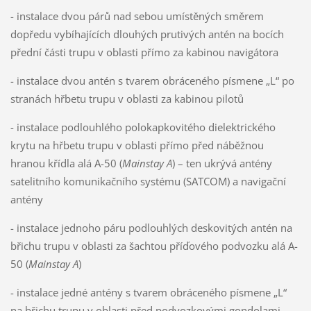
- instalace dvou párů nad sebou umístěných směrem
dopředu vybíhajících dlouhých prutivých antén na bocích
přední části trupu v oblasti přímo za kabinou navigátora
- instalace dvou antén s tvarem obráceného písmene „L“ po
stranách hřbetu trupu v oblasti za kabinou pilotů
- instalace podlouhlého polokapkovitého dielektrického
krytu na hřbetu trupu v oblasti přímo před náběžnou
hranou křídla alá A-50 (
Mainstay A
) – ten ukrývá antény
satelitního komunikačního systému (SATCOM) a navigační
antény
- instalace jednoho páru podlouhlých deskovitých antén na
břichu trupu v oblasti za šachtou příďového podvozku alá A-
50 (
Mainstay A
)
- instalace jedné antény s tvarem obráceného písmene „L“
na břichu trupu v oblasti před podvozkovými gondolami