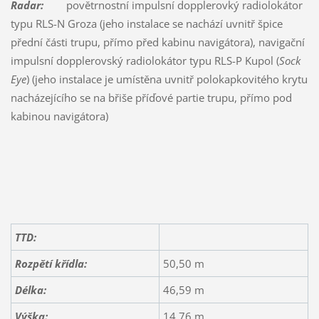
Radar:
povětrnostní impulsní dopplerovký radiolokátor
typu RLS-N Groza (jeho instalace se nachází uvnitř špice
přední části trupu, přímo před kabinu navigátora), navigační
impulsní dopplerovský radiolokátor typu RLS-P Kupol (
Sock
Eye
) (jeho instalace je umístěna uvnitř polokapkovitého krytu
nacházejícího se na břiše příďové partie trupu, přímo pod
kabinou navigátora)
TTD:
Rozpětí křídla:
50,50 m
Délka:
46,59 m
Výška:
14,76 m