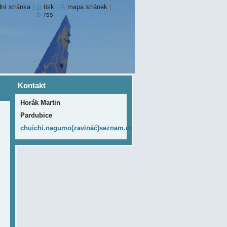
ní stránka
|
tisk
|
mapa stránek
|
rss
Kontakt
Horák Martin
Pardubice
chuichi.nagumo(zavináč)seznam.cz