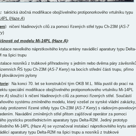
p
:
taktická útočná modifikace obojživelného protiponorkového vrtulníku typu
14PL (
Haze A
)
ení
:
ničení hladinových cílů za pomoci řízených střel typu Ch-23M (
AS-7
ry
)
išnosti od modelu Mi-14PL (Haze A)
:
nstalace nevelkého náprstkovitého krytu antény naváděcí aparatury typu Delta-
 na špici trupu
nstalace nosníků z trubkové příhradoviny s jedním nebo dvěma páry závěsník
tizemních ŘS typu Ch-23M (
AS-7 Kerry
) na bocích střední části trupu, přímo
d plovákovými pylony
torie
:
Na konci 70. let se konstrukční tým OKB M.L. Mila pustil do prací na
jektu speciální modifikace obojživelného protiponorkového vrtulníku Mi-14PL
ze A
) sloužící k ničení hladinových cílů za pomoci řízených střel. Součástí
aňového systému zmíněného modelu, který vzešel ze syrské vládní zakázky,
staly protizemní řízené střely typu Ch-23M (
AS-7 Kerry
) s rádiovým-povelový
edením. Navádění zmíněných střel přitom zajišťoval operátor za pomoci
ého joysticku prostřednictvím aparatury typu Delta-R2M. Jediný prototyp
tilodního Mi-14PL (
Haze A
) se vyznačoval instalací náprstkovitého krytu anté
áděcí aparatury typu Delta-R2M na špici trupu a nosníků z trubkové