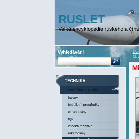
RUSLET
Velká encyklopedie ruského a číns
Vyhledávání
Úvo
M.L
Mi
TECHNIKA
sovětská a ruská
technika
balóny
bezpilotní prostředky
ekranoplány
hgv
letecká technika
raketoplány