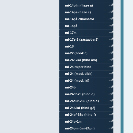
mi-14plm (haze a)
mi-14ps (haze c)
mi-14pž eliminator
mi-14pž
mi-17m
mi-17z-2 (zástavba-2)
mi-18
mi-22 (hook c)
mi-24/-24a (hind a/b)
mi-24 super hind
mi-24 (mod. elbit)
mi-24 (mod. iai)
mi-24b
mi-24d/-25 (hind d)
mi-24du/-25u (hind d)
mi-24k/kd (hind g2)
mi-24p/-35p (hind f)
mi-24p-1m
mi-24pm (mi-24pn)