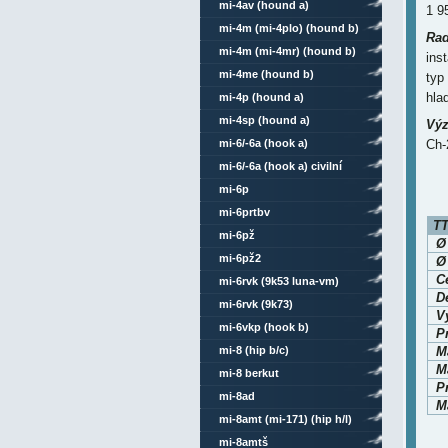
mi-4av (hound a)
1 9
mi-4m (mi-4plo) (hound b)
Rad
mi-4m (mi-4mr) (hound b)
ins
mi-4me (hound b)
typ
hla
mi-4p (hound a)
mi-4sp (hound a)
Výz
mi-6/-6a (hook a)
Ch-
mi-6/-6a (hook a) civilní
mi-6p
mi-6prtbv
TT
mi-6pž
Ø
mi-6pž2
Ø
C
mi-6rvk (9k53 luna-vm)
Dé
mi-6rvk (9k73)
V
mi-6vkp (hook b)
P
mi-8 (hip b/c)
M
Ma
mi-8 berkut
P
mi-8ad
Ma
mi-8amt (mi-171) (hip h/l)
mi-8amtš