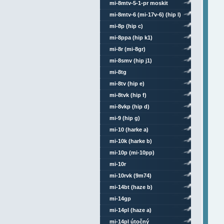
mi-8mtv-5-1-pr moskit
mi-8mtv-6 (mi-17v-6) (hip l)
mi-8p (hip c)
mi-8ppa (hip k1)
mi-8r (mi-8gr)
mi-8smv (hip j1)
mi-8tg
mi-8tv (hip e)
mi-8tvk (hip f)
mi-8vkp (hip d)
mi-9 (hip g)
mi-10 (harke a)
mi-10k (harke b)
mi-10p (mi-10pp)
mi-10r
mi-10rvk (9m74)
mi-14bt (haze b)
mi-14gp
mi-14pl (haze a)
mi-14pl útočný