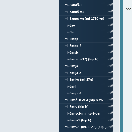
mi-8amtš-1
pos
mi-8amtš-va
mi-8amtš-vn (mi-171š-vn)
mi-8av
mi-8bt
mi-8mnp
mi-8mnp-2
mi-8msb
mi-8mt (mi-17) (hip h)
mi-8mtja
mi-8mtja-2
mi-8mtko (mi-17n)
mi-8mtl
mi-8mtpr-1
mi-8mtš-1/-2/-3 (hip h ew
4/6)
mi-8mtv (hip h)
mi-8mtv-2-rn/mtv-2-oer
mi-8mtv-3 (hip h)
mi-8mtv-5 (mi-17v-5) (hip l)