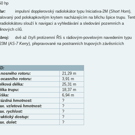
50 hp
ar:
impulsní dopplerovský radiolokátor typu Iniciativa-2M (
Short Horn
),
talovaný pod polokapkovitým krytem nacházejícím na břichu špice trupu. Ten
 radiolokátoru slouží k navigaci a vyhledávání a sledování pozemních a
dinových cílů.
broj:
dvě až čtyři protizemní ŘS s rádiovým-povelovým navedením typu
23M (
AS-7 Kerry
), přepravované na postranních trupových závěsnících
D:
 nosného rotoru:
21,29 m
 ocasního rotoru:
3,91 m
elková délka:
25,31 m
lka trupu:
18,37 m
ýška:
6,94 m
rázdná hmotnost:
?
ax. vzletová hmotnost:
?
x. rychlost:
?
raktický dostup:
?
x. dolet:
?