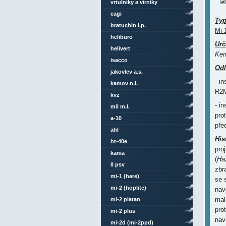
vrtulníky a vírníky
cagi
Ty
bratuchin i.p.
Mi-
heliburo
Urč
helivert
Ker
isacco
Odl
jakovlev a.s.
- i
kamov n.i.
R2M
kvz
- i
mil m.l.
pro
a-10
pře
ahl
His
ht-40e
pro
kania
(
Ha
ll psv
zbr
mi-1 (hare)
se 
mi-2 (hoplite)
nav
mal
mi-2 platan
pro
mi-2 plus
nav
mi-2d (mi-2ppd)