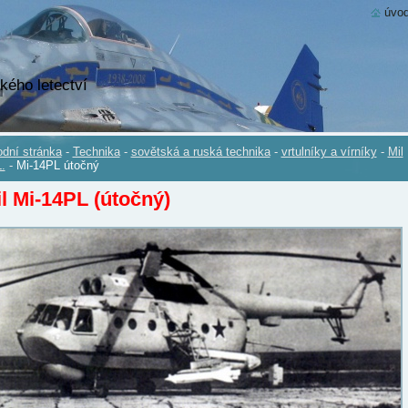
úvod
kého letectví
dní stránka
-
Technika
-
sovětská a ruská technika
-
vrtulníky a vírníky
-
Mil
.
-
Mi-14PL útočný
l Mi-14PL (útočný)