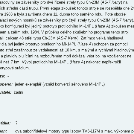
hradoviny se závěsníky pro dvě řízené střely typu Ch-23M (
AS-7 Kerry
) na
ích střední části trupu. První etapa zkoušek tohoto stroje se rozeběhla dne 2
ra 1983 a byla završena dnem 11. dubna toho samého roku. Poté obdržel
talaci nových nosníků se závěsníky pro čtyři střely typu Ch-23M (
AS-7 Kerry
)
to konfiguraci byl jediný prototyp protilodního Mi-14PL (
Haze A
) zkoušen mez
nem a zářím roku 1984. V průběhu celého zkušebního programu tento stroj
álil celkem 48 střel typu Ch-23M (
AS-7 Kerry
). Zatímco velká hladinová
idla byl jediný prototyp protilodního Mi-14PL (
Haze A
) schopen za pomoci
hto střel zasáhnout ze vzdálenosti až 10 km, s malými a rychlými hladinovým
y a plavidly plujícími na rozbouřeném moři dokázal vést boj na vzdálenost ne
ší než 7 km. Vývoj protilodního Mi-14PL (
Haze A
) nakonec nepřekročil
totypové stádium.
ze
:
-
obeno
:
jeden exemplář (vznikl konverzí sériového Mi-14PL)
vatelé
:
žádní
ádka:
?
on:
dva turbohřídelové motory typu Izotov TV3-117M s max. výkonem p