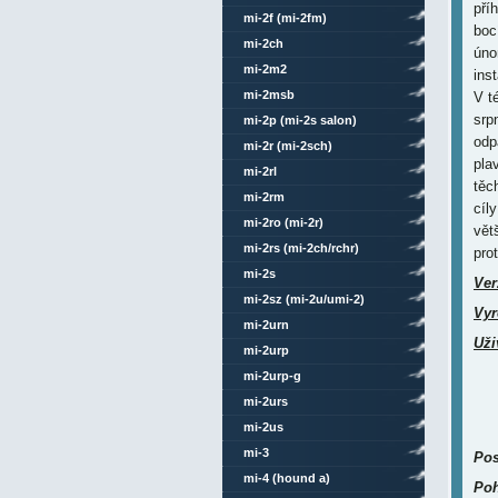
pří
mi-2f (mi-2fm)
boc
mi-2ch
úno
mi-2m2
ins
mi-2msb
V té
srp
mi-2p (mi-2s salon)
odp
mi-2r (mi-2sch)
plav
mi-2rl
těc
mi-2rm
cíl
mi-2ro (mi-2r)
vět
mi-2rs (mi-2ch/rchr)
pro
mi-2s
Ver
mi-2sz (mi-2u/umi-2)
Vyr
mi-2urn
Uži
mi-2urp
mi-2urp-g
mi-2urs
mi-2us
mi-3
Pos
mi-4 (hound a)
Poh