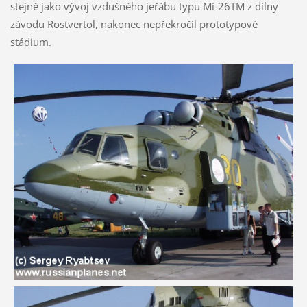
stejně jako vývoj vzdušného jeřábu typu Mi-26TM z dílny
závodu Rostvertol, nakonec nepřekročil prototypové
stádium.