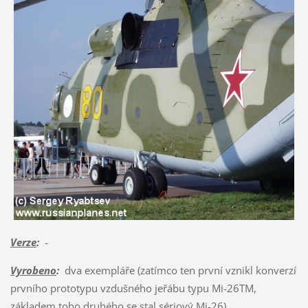
Verze
:
-
Vyrobeno
:
dva exempláře (zatímco ten první vznikl konverzí
prvního prototypu vzdušného jeřábu typu Mi-26TM,
základem toho druhého se stal sériový Mi-26)