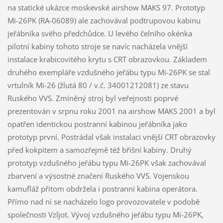
na statické ukázce moskevské airshow MAKS 97. Prototyp
Mi-26PK (RA-06089) ale zachovával podtrupovou kabinu
jeřábníka svého předchůdce. U levého čelního okénka
pilotní kabiny tohoto stroje se navíc nacházela vnější
instalace krabicovitého krytu s CRT obrazovkou. Základem
druhého exempláře vzdušného jeřábu typu Mi-26PK se stal
vrtulník Mi-26 (žlutá 80 / v.č. 34001212081) ze stavu
Ruského VVS. Zmíněný stroj byl veřejnosti poprvé
prezentován v srpnu roku 2001 na airshow MAKS 2001 a byl
opatřen identickou postranní kabinou jeřábníka jako
prototyp první. Postrádal však instalaci vnější CRT obrazovky
před kokpitem a samozřejmě též břišní kabiny. Druhý
prototyp vzdušného jeřábu typu Mi-26PK však zachovával
zbarvení a výsostné značení Ruského VVS. Vojenskou
kamufláž přitom obdržela i postranní kabina operátora.
Přímo nad ní se nacházelo logo provozovatele v podobě
společnosti Vzljot. Vývoj vzdušného jeřábu typu Mi-26PK,