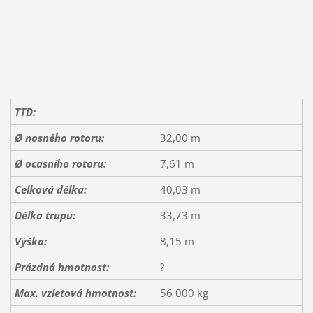
TTD:
Ø nosného rotoru:
32,00 m
Ø ocasního rotoru:
7,61 m
Celková délka:
40,03 m
Délka trupu:
33,73 m
Výška:
8,15 m
Prázdná hmotnost:
?
Max. vzletová hmotnost:
56 000 kg