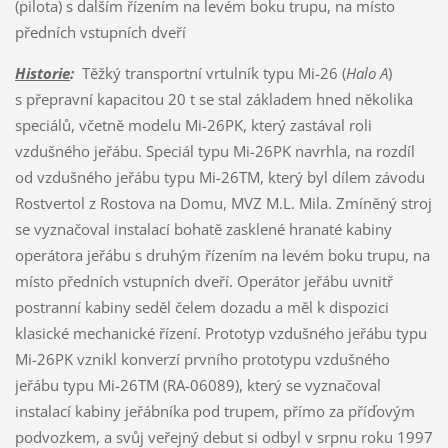
(pilota) s dalším řízením na levém boku trupu, na místo
předních vstupních dveří
Historie
:
Těžký transportní vrtulník typu Mi-26 (
Halo A
)
s přepravní kapacitou 20 t se stal základem hned několika
speciálů, včetně modelu Mi-26PK, který zastával roli
vzdušného jeřábu. Speciál typu Mi-26PK navrhla, na rozdíl
od vzdušného jeřábu typu Mi-26TM, který byl dílem závodu
Rostvertol z Rostova na Domu, MVZ M.L. Mila. Zmíněný stroj
se vyznačoval instalací bohatě zasklené hranaté kabiny
operátora jeřábu s druhým řízením na levém boku trupu, na
místo předních vstupních dveří. Operátor jeřábu uvnitř
postranní kabiny seděl čelem dozadu a měl k dispozici
klasické mechanické řízení. Prototyp vzdušného jeřábu typu
Mi-26PK vznikl konverzí prvního prototypu vzdušného
jeřábu typu Mi-26TM (RA-06089), který se vyznačoval
instalací kabiny jeřábníka pod trupem, přímo za příďovým
podvozkem, a svůj veřejný debut si odbyl v srpnu roku 1997