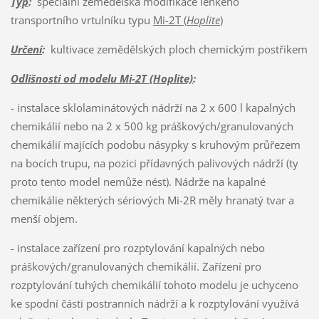
Typ
:
speciální zemědělská modifikace lehkého
transportního vrtulníku typu
Mi-2T (
Hoplite
)
Určení
:
kultivace zemědělských ploch chemickým postřikem
Odlišnosti od modelu Mi-2T (Hoplite)
:
- instalace sklolaminátových nádrží na 2 x 600 l kapalných
chemikálií nebo na 2 x 500 kg práškových/granulovaných
chemikálií majících podobu násypky s kruhovým průřezem
na bocích trupu, na pozici přídavných palivových nádrží (ty
proto tento model nemůže nést). Nádrže na kapalné
chemikálie některých sériových Mi-2R měly hranatý tvar a
menší objem.
- instalace zařízení pro rozptylování kapalných nebo
práškových/granulovaných chemikálií. Zařízení pro
rozptylování tuhých chemikálií tohoto modelu je uchyceno
ke spodní části postranních nádrží a k rozptylování využívá