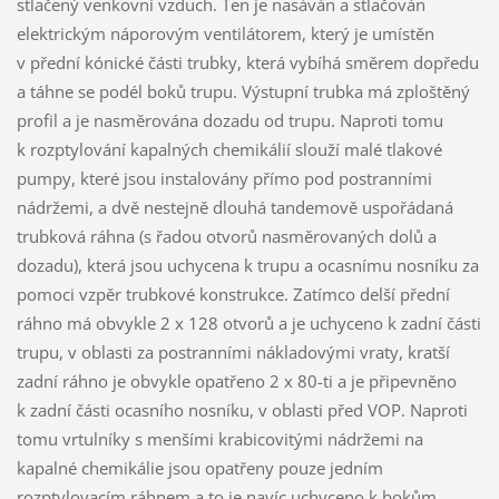
stlačený venkovní vzduch. Ten je nasáván a stlačován
elektrickým náporovým ventilátorem, který je umístěn
v přední kónické části trubky, která vybíhá směrem dopředu
a táhne se podél boků trupu. Výstupní trubka má zploštěný
profil a je nasměrována dozadu od trupu. Naproti tomu
k rozptylování kapalných chemikálií slouží malé tlakové
pumpy, které jsou instalovány přímo pod postranními
nádržemi, a dvě nestejně dlouhá tandemově uspořádaná
trubková ráhna (s řadou otvorů nasměrovaných dolů a
dozadu), která jsou uchycena k trupu a ocasnímu nosníku za
pomoci vzpěr trubkové konstrukce. Zatímco delší přední
ráhno má obvykle 2 x 128 otvorů a je uchyceno k zadní části
trupu, v oblasti za postranními nákladovými vraty, kratší
zadní ráhno je obvykle opatřeno 2 x 80-ti a je připevněno
k zadní části ocasního nosníku, v oblasti před VOP. Naproti
tomu vrtulníky s menšími krabicovitými nádržemi na
kapalné chemikálie jsou opatřeny pouze jedním
rozptylovacím ráhnem a to je navíc uchyceno k bokům