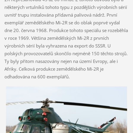
některých vrtulníků tohoto typu z pozdějších výrobních sérií
uvnitř trupu instalována přídavná palivová nádrž. První
exemplář zemědělského Mi-2R se do oblak poprvé vydal
dne 20. června 1968. Produkce tohoto speciálu se rozeběhla
v roce 1969. Většina zemědělských Mi-2R z prvních
výrobních sérií byla vyhrazena na export do SSSR. U
polských provozovatelů skončilo nejméně 150 těchto strojů.
Ty byly přitom nasazovány nejen na území Evropy, ale i
Afriky. Celková produkce zemědělského Mi-2R je
odhadována na 600 exemplářů.