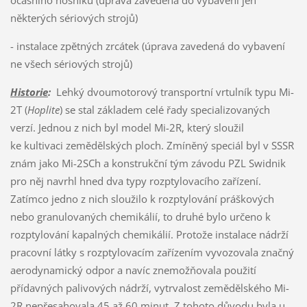
některých sériových strojů)
- instalace zpětných zrcátek (úprava zavedená do vybavení
ne všech sériových strojů)
Historie
:
Lehký dvoumotorový transportní vrtulník typu Mi-
2T (
Hoplite
) se stal základem celé řady specializovaných
verzí. Jednou z nich byl model Mi-2R, který sloužil
ke kultivaci zemědělských ploch. Zmíněný speciál byl v SSSR
znám jako Mi-2SCh a konstrukční tým závodu PZL Swidnik
pro něj navrhl hned dva typy rozptylovacího zařízení.
Zatímco jedno z nich sloužilo k rozptylování práškových
nebo granulovaných chemikálií, to druhé bylo určeno k
rozptylování kapalných chemikálií. Protože instalace nádrží
pracovní látky s rozptylovacím zařízením vyvozovala značný
aerodynamický odpor a navíc znemožňovala použití
přídavných palivových nádrží, vytrvalost zemědělského Mi-
2R nepřesahovala 45 až 60 minut. Z tohoto důvodu byla u