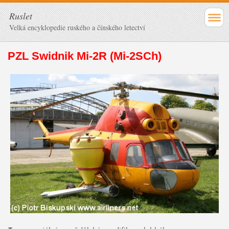
Ruslet
Velká encyklopedie ruského a čínského letectví
PZL Swidnik Mi-2R (Mi-2SCh)