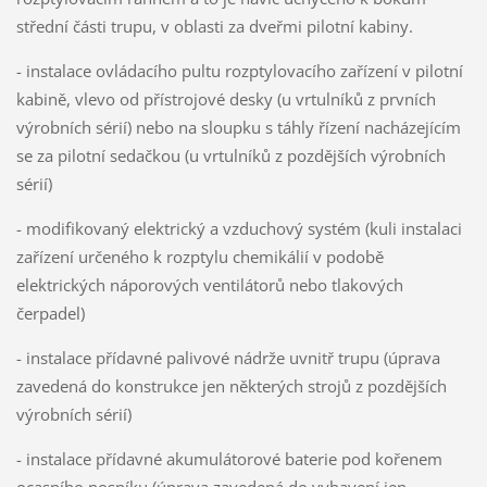
střední části trupu, v oblasti za dveřmi pilotní kabiny.
- instalace ovládacího pultu rozptylovacího zařízení v pilotní
kabině, vlevo od přístrojové desky (u vrtulníků z prvních
výrobních sérií) nebo na sloupku s táhly řízení nacházejícím
se za pilotní sedačkou (u vrtulníků z pozdějších výrobních
sérií)
- modifikovaný elektrický a vzduchový systém (kuli instalaci
zařízení určeného k rozptylu chemikálií v podobě
elektrických náporových ventilátorů nebo tlakových
čerpadel)
- instalace přídavné palivové nádrže uvnitř trupu (úprava
zavedená do konstrukce jen některých strojů z pozdějších
výrobních sérií)
- instalace přídavné akumulátorové baterie pod kořenem
ocasního nosníku (úprava zavedená do vybavení jen