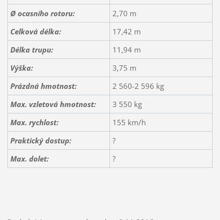
Ø ocasního rotoru:
2,70 m
Celková délka:
17,42 m
Délka trupu:
11,94 m
Výška:
3,75 m
Prázdná hmotnost:
2 560-2 596 kg
Max. vzletová hmotnost:
3 550 kg
Max. rychlost:
155 km/h
Praktický dostup:
?
Max. dolet:
?