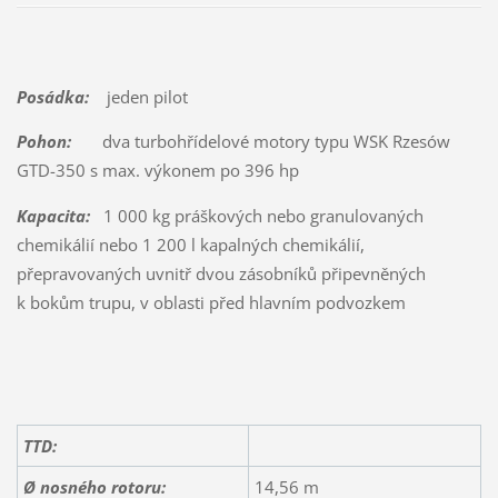
Posádka:
jeden pilot
Pohon:
dva turbohřídelové motory typu WSK Rzesów
GTD-350 s max. výkonem po 396 hp
Kapacita:
1 000 kg práškových nebo granulovaných
chemikálií nebo 1 200 l kapalných chemikálií,
přepravovaných uvnitř dvou zásobníků připevněných
k bokům trupu, v oblasti před hlavním podvozkem
TTD:
Ø nosného rotoru:
14,56 m