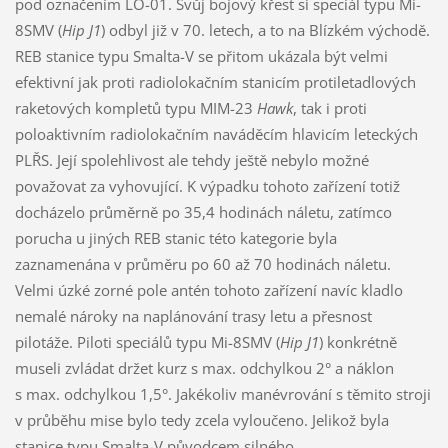
pod označením LO-01. Svůj bojový křest si speciál typu Mi-
8SMV (
Hip J1
) odbyl již v 70. letech, a to na Blízkém východě.
REB stanice typu Smalta-V se přitom ukázala být velmi
efektivní jak proti radiolokačním stanicím protiletadlových
raketových kompletů typu MIM-23
Hawk
, tak i proti
poloaktivním radiolokačním naváděcím hlavicím leteckých
PLŘS. Její spolehlivost ale tehdy ještě nebylo možné
považovat za vyhovující. K výpadku tohoto zařízení totiž
docházelo průměrně po 35,4 hodinách náletu, zatímco
porucha u jiných REB stanic této kategorie byla
zaznamenána v průměru po 60 až 70 hodinách náletu.
Velmi úzké zorné pole antén tohoto zařízení navíc kladlo
nemalé nároky na naplánování trasy letu a přesnost
pilotáže. Piloti speciálů typu Mi-8SMV (
Hip J1
) konkrétně
museli zvládat držet kurz s max. odchylkou 2° a náklon
s max. odchylkou 1,5°. Jakékoliv manévrování s těmito stroji
v průběhu mise bylo tedy zcela vyloučeno. Jelikož byla
stanice typu Smalta-V původcem silného