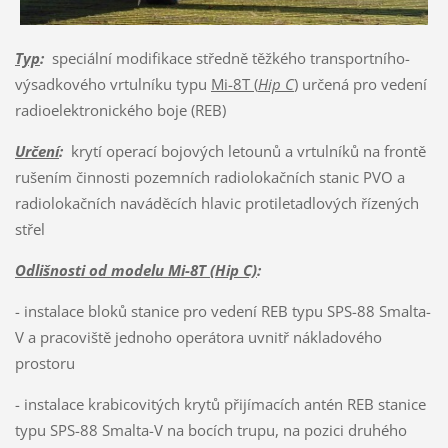
Typ
:
speciální modifikace středně těžkého transportního-
výsadkového vrtulníku typu
Mi-8T (
Hip C
)
určená pro vedení
radioelektronického boje (REB)
Určení
:
krytí operací bojových letounů a vrtulníků na frontě
rušením činnosti pozemních radiolokačních stanic PVO a
radiolokačních naváděcích hlavic protiletadlových řízených
střel
Odlišnosti od modelu Mi-8T (Hip C)
:
- instalace bloků stanice pro vedení REB typu SPS-88 Smalta-
V a pracoviště jednoho operátora uvnitř nákladového
prostoru
- instalace krabicovitých krytů přijímacích antén REB stanice
typu SPS-88 Smalta-V na bocích trupu, na pozici druhého