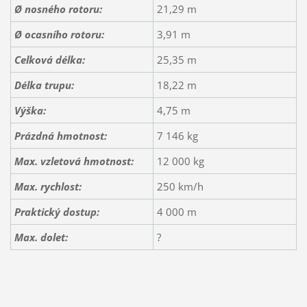
Ø nosného rotoru:
21,29 m
Ø ocasního rotoru:
3,91 m
Celková délka:
25,35 m
Délka trupu:
18,22 m
Výška:
4,75 m
Prázdná hmotnost:
7 146 kg
Max. vzletová hmotnost:
12 000 kg
Max. rychlost:
250 km/h
Praktický dostup:
4 000 m
Max. dolet:
?