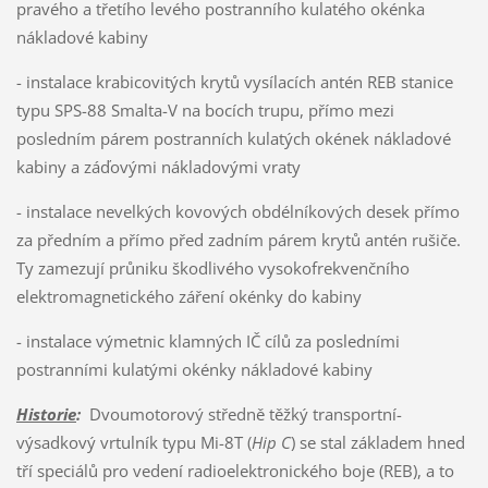
pravého a třetího levého postranního kulatého okénka
nákladové kabiny
- instalace krabicovitých krytů vysílacích antén REB stanice
typu SPS-88 Smalta-V na bocích trupu, přímo mezi
posledním párem postranních kulatých okének nákladové
kabiny a záďovými nákladovými vraty
- instalace nevelkých kovových obdélníkových desek přímo
za předním a přímo před zadním párem krytů antén rušiče.
Ty zamezují průniku škodlivého vysokofrekvenčního
elektromagnetického záření okénky do kabiny
- instalace výmetnic klamných IČ cílů za posledními
postranními kulatými okénky nákladové kabiny
Historie
:
Dvoumotorový středně těžký transportní-
výsadkový vrtulník typu Mi-8T (
Hip C
) se stal základem hned
tří speciálů pro vedení radioelektronického boje (REB), a to