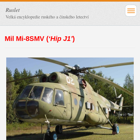
Ruslet
Velká encyklopedie ruského a čínského letectví
Mil Mi-8SMV (
‘Hip J1’
)