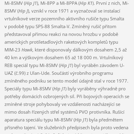
Mi-8SMV (
Hip J1
), Mi-8PP a Mi-8PPA (
Hip K1
). První z nich, Mi-
8SMV (
Hip J
), vznikl v roce 1971 a vyznačoval se instalací
vrtulníkové verze pozemního aktivního rušiče typu Smalta
v podobě typu SPS-88 Smalta-V. Zmíněný rušič přitom
představoval přímou reakci na novou hrozbu v podobě
amerických protiletadlových raketových kompletů typu
MIM-23
Hawk
, které disponovaly dálkovým dosahem 2,5 až
40 km a výškovým dosahem 65 až 18 000 m. Vrtulníkový
REB speciál typu Mi-8SMV (
Hip J1
) byl vyráběn závodem U-
UAZ (č.99) z Ulan-Ude. Součástí výrobního programu
zmíněného podniku se tento model údajně stal v roce 1977.
Speciály typu Mi-8SMV (
Hip J1
) byly vyráběny výhradně pro
potřeby domácích ozbrojených sil. Při bojových operacích se
zmíněné stroje pohybovaly ve vzdálenosti nacházející se
mimo dosah řízených střel systémů PVO protivníka. Rušící
aparatura speciálu typu Mi-8SMV (
Hip J1
) byla předmětem
přísného tajení. Ve služebních předpisech byla proto vedena