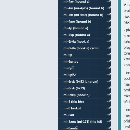
mi-4av (hound a)
V n
mi-4m (mi-4plo) (hound b)
pro
mi-4m (mi-4mr) (hound b)
nák
mi-4me (hound b)
nák
mi-4p (hound a)
- p
mi-4sp (hound a)
a n
toh
mi-6/-6a (hook a)
pře
mi-6/-6a (hook a) civilní
tom
mi-6p
kte
mi-6prtbv
kab
mi-6pž
- i
mi-6pž2
pod
mi-6rvk (9k53 luna-vm)
maj
mi-6rvk (9k73)
tvr
mi-6vkp (hook b)
ráz
při 
mi-8 (hip b/c)
mi-8 berkut
- i
mi-8ad
men
pří
mi-8amt (mi-171) (hip h/l)
umí
mi-8amtš