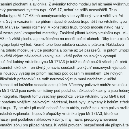
casními plochami a avionika. Z avioniky tohoto modelu byl nicméně vyškrtnut
ický pozorovací systém typu KOS-17, neboť se příliš neosvědčil. Trup
ulníku typu Mi-171A3 má aerodynamicky více vytříbený tvar a větší vnitřní
em. Svým vzezřením se přitom nápadně podobá trupu těžšího vrtulníku typu
38. Má však menší rozměry. V konstrukci trupu tohoto modelu navíc našly
ší zastoupení kompozitní materiály. Zasklení pilotní kabiny vrtulníku typu Mi-
A3 má větší plochu a je rozčleněno na menší počet okének. Díky tomu pilot
kytuje lepší výhled. Kromě toho lépe odolává srážce s ptákem. Nákladová
ina tohoto modelu je více prostorná a pojme až 24 pasažérů. To přitom umožn
en větší objem nákladové kabiny, ale i větší počet nouzových výstupů.
puštění kabiny vrtulníku typu Mi-171A3 je totiž možné použít všech pět párů
tranních okének. Ten čtvrtý je navíc součástí „velkých“ nouzových výstupů.
ší nouzový výstup se přitom nachází pod ocasním nosníkem. Dle nových
tifikačních požadavků se totiž nouzový výstup musí nacházet v určité
álenosti od každého sedadla cestujících. Všechny palivové nádrže vrtulníku
u Mi-171A3 jsou navíc umístěny pod podlahou nákladové kabiny a jsou řešen
o integrální. Naproti tomu všechny předchozí verze vrtulníku typu Mi-8 (
Hip
)
y opatřeny vnějšími palivovými nádržemi, které byly uchyceny k bokům střed
i trupu. Ty se ale i při malé nehodě často utrhly, načež se z nich palivo rozlil
ásledně vzplanulo. Trupové přepážky vrtulníku typu Mi-171A3, které se
házejí pod podlahou nákladové kabiny, mají navíc předprogramovanou
ormační zónu pro případ nárazu. K vyšší provozní bezpečnosti ale přispívá té