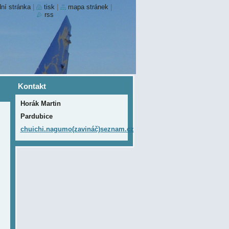
ní stránka
|
tisk
|
mapa stránek
|
rss
Kontakt
Horák Martin
Pardubice
chuichi.nagumo(zavináč)seznam.cz