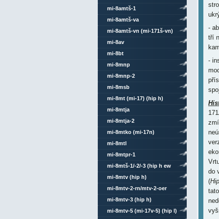
str
mi-8amtš-1
ukr
mi-8amtš-va
- a
mi-8amtš-vn (mi-171š-vn)
tří
mi-8av
kam
mi-8bt
- i
mi-8mnp
mod
mi-8mnp-2
pří
mi-8msb
spo
mi-8mt (mi-17) (hip h)
His
mi-8mtja
171
mi-8mtja-2
zmí
neú
mi-8mtko (mi-17n)
ver
mi-8mtl
eko
mi-8mtpr-1
Vrt
mi-8mtš-1/-2/-3 (hip h ew
do 
4/6)
mi-8mtv (hip h)
(
Hi
mi-8mtv-2-rn/mtv-2-oer
tat
mi-8mtv-3 (hip h)
ned
vyš
mi-8mtv-5 (mi-17v-5) (hip l)