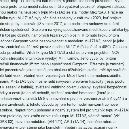
ninou, resp. 17 pasažérů nad mořem, s jedním palubním průvodčím. Vyšší
nosti proto tento model nakonec může využívat pouze při přepravě nákladu.
mou reakcí na neúspěch typu Mi-171A2 se stal model Mi-171A3. Práce na
ulníku typu Mi-171A3 byly oficiálně zahájeny v září roku 2020, byť projekt
oto stroje byl iniciován již v roce 2017, a to podpisem smlouvy se státní
ařskou společností Gazprom na vývoj specializované modifikace vrtulníku ty
 (
Hip
) pro obsluhu námořních těžařských plošin. K tomuto kroku přitom
lečnost Gazprom vedla nespokojenost s modelem Mi-171A2, neboť je jeho
voz znatelně dražší než provoz modelu Mi-171A (údajně až o 40%). Z tohoto
odu jej odmítla. Vrtulník typu Mi-171A3 a stal se prvním projektem NCV
rodní středisko vrtulníkové výroby) Mil i Kamov. Jeho vývoj byl přitom
tečně financován již zmíněnou společností Gazprom. Přestože je zmíněný
el prezentován jako speciál pro obsluhu těžařských plošin, měl být vyráběn
elé řadě verzí, včetně verzí vojenských. Mezi hlavní cíle modernizačního
gramu Mi-171A3 bylo možné řadit navýšení přepravní kapacity (resp. počtu
t k sezení v kabině), zvětšení vnitřního objemu kabiny, zvýšení bezpečnosti
ádky a cestujících při nehodě, snížení prázdné hmotnosti (která je u
ledních verzí vrtulníků Mi-8 v porovnání s prvními verzemi znatelně vyšší) a
šení životnosti. Z tohoto důvodu byl pro tento model navržen trup nové
strukce. Naproti tomu pohonný a nosný systém byl pro vrtulník typu Mi-171A
vzat prakticky bez změn od vrtulníku typu Mi-171A2, včetně motorů (VK-
0PS-03), hlavního reduktoru (VR-171), APU (TA-14), nosného rotoru a
ovnávací vrtule, stejně jako kompletní hřbetní nástavba, ocasní nosník