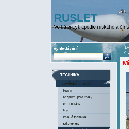
RUSLET
Velká encyklopedie ruského a číns
Vyhledávání
Úvo
M.L
Mi
TECHNIKA
sovětská a ruská
technika
balóny
bezpilotní prostředky
ekranoplány
hgv
letecká technika
raketoplány