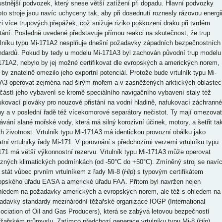
ustnější podvozek, který snese větší zatížení při dopadu. Hlavní podvozky
oto stroje jsou navíc uchyceny tak, aby při dosednutí roznesly rázovou energi
i více trupových přepážek, což snižuje riziko poškození draku při tvrdém
stání. Posledně uvedené představuje přímou reakci na skutečnost, že trup
ulníku typu Mi-171A2 nesplňuje dnešní požadavky západních bezpečnostních
ndardů. Pokud by tedy u modelu Mi-171A3 byl zachován původní trup modelu
171A2, nebylo by jej možné certifikovat dle evropských a amerických norem,
 by znatelně omezilo jeho exportní potenciál. Protože bude vrtulník typu Mi-
A3 operovat zejména nad širým mořem a v zasněžených arktických oblastec
částí jeho vybavení se kromě speciálního navigačního vybavení staly též
ukovací plováky pro nouzové přistání na vodní hladině, nafukovací záchranné
ny a v poslední řadě též vícekomorové separátory nečistot. Ty mají omezovat
ávání slané mořské vody, která má silný korozivní účinek, motory, a šetřit ta
ich životnost. Vrtulník typu Mi-171A3 má identickou provozní obálku jako
atní vrtulníky řady Mi-171. V porovnání s předchozími verzemi vrtulníku typu
171 má větší výkonnostní rezervu. Vrtulník typu Mi-171A3 může operovat
ůzných klimatických podmínkách (od -50°C do +50°C). Zmíněný stroj se naví
 stát vůbec prvním vrtulníkem z řady Mi-8 (
Hip
) s typovým certifikátem
opského úřadu EASA a americké úřadu FAA. Přitom byl navržen nejen
hledem na požadavky amerických a evropských norem, ale též s ohledem na
adavky standardy mezinárodní těžařské organizace IOGP (International
ociation of Oil and Gas Producers), která se zabývá letovou bezpečností
ěžařském průmyslu. Zatímco předchozí generace vrtulníku typu Mi-8 (
Hip
)