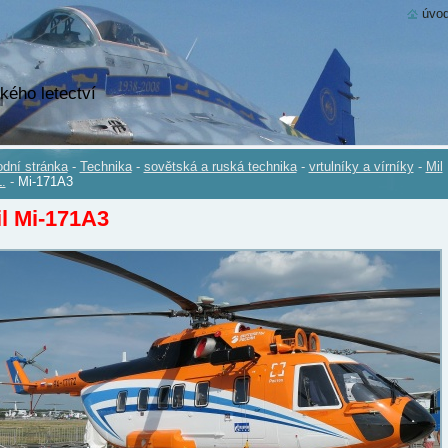
úvod
kého letectví
dní stránka
-
Technika
-
sovětská a ruská technika
-
vrtulníky a vírníky
-
Mil
.
-
Mi-171A3
l Mi-171A3