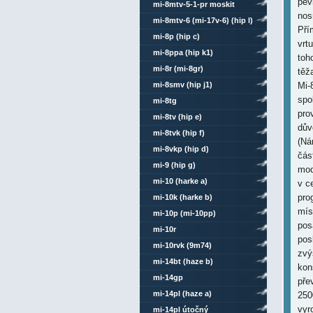
pev
mi-8mtv-5-1-pr moskit
nos
mi-8mtv-6 (mi-17v-6) (hip l)
Pří
mi-8p (hip c)
vrt
mi-8ppa (hip k1)
toh
mi-8r (mi-8gr)
těž
mi-8smv (hip j1)
Mi-8
spo
mi-8tg
pro
mi-8tv (hip e)
dův
mi-8tvk (hip f)
(Ná
mi-8vkp (hip d)
čás
mi-9 (hip g)
mod
mi-10 (harke a)
v c
pro
mi-10k (harke b)
mís
mi-10p (mi-10pp)
pos
mi-10r
pos
mi-10rvk (9m74)
zvý
mi-14bt (haze b)
kon
mi-14gp
pře
mi-14pl (haze a)
250
vyr
mi-14pl útočný