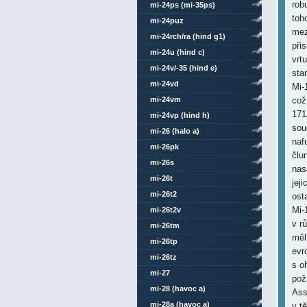
rob
mi-24ps (mi-35ps)
toh
mi-24puz
mez
mi-24rch/ra (hind g1)
při
mi-24u (hind c)
vrt
mi-24v/-35 (hind e)
sta
mi-24vd
Mi-
mi-24vm
což
171
mi-24vp (hind h)
sou
mi-26 (halo a)
naf
mi-26pk
člu
mi-26s
nas
mi-26t
jej
mi-26t2
ost
Mi-
mi-26t2v
v r
mi-26tm
měl
mi-26tp
evr
mi-26tz
s o
mi-27
pož
mi-28 (havoc a)
Ass
mi-28a (havoc a)
v t