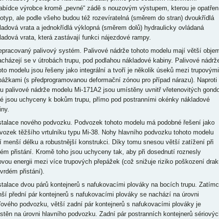
abídce výrobce kromě „pevné“ zádě s nouzovým výstupem, kterou je opatřen
totyp, ale podle všeho budou též rozevíratelná (směrem do stran) dvoukřídlá
ladová vrata a jednokřídlá výklopná (směrem dolů) hydraulicky ovládaná
ladová vrata, která zastávají funkci nájezdové rampy.
řepracovaný palivový systém. Palivové nádrže tohoto modelu mají větší obje
acházejí se v útrobách trupu, pod podlahou nákladové kabiny. Palivové nádrž
oto modelu jsou řešeny jako integrální a tvoří je několik úseků mezi trupovými
pážkami (s předprogramovanou deformační zónou pro případ nárazu). Naproti
u palivové nádrže modelu Mi-171A2 jsou umístěny uvnitř vřetenovitých gondo
ré jsou uchyceny k bokům trupu, přímo pod postranními okénky nákladové
iny.
nstalace nového podvozku. Podvozek tohoto modelu má podobné řešení jako
vozek těžšího vrtulníku typu Mi-38. Nohy hlavního podvozku tohoto modelu
í menší délku a robustnější konstrukci. Díky tomu snesou větší zatížení při
dém přistání. Kromě toho jsou uchyceny tak, aby při dosednutí roznesly
ovou energii mezi více trupových přepážek (což snižuje riziko poškození drak
tvrdém přistání).
nstalace dvou párů kontejnerů s nafukovacími plováky na bocích trupu. Zatím
ší přední pár kontejnerů s nafukovacími plováky se nachází na úrovni
ďového podvozku, větší zadní pár kontejnerů s nafukovacími plováky je
stěn na úrovni hlavního podvozku. Zadní pár postranních kontejnerů sériovýc