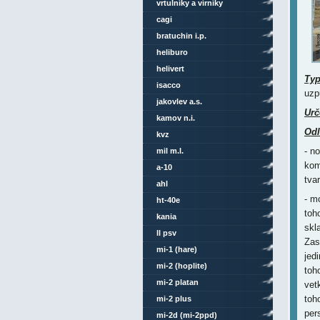
vrtulníky a vírníky
cagi
bratuchin i.p.
heliburo
helivert
Ty
isacco
uzp
jakovlev a.s.
Urč
kamov n.i.
Odl
kvz
- n
mil m.l.
kom
a-10
tvar
ahl
- m
ht-40e
toh
kania
skl
ll psv
Zas
mi-1 (hare)
jed
mi-2 (hoplite)
toh
mi-2 platan
vet
toh
mi-2 plus
per
mi-2d (mi-2ppd)