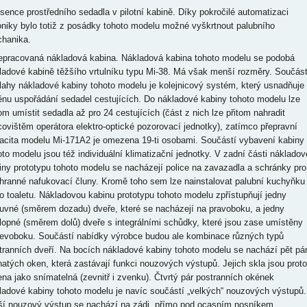
bsence prostředního sedadla v pilotní kabině. Díky pokročilé automatizaci
oniky bylo totiž z posádky tohoto modelu možné vyškrtnout palubního
hanika.
řepracovaná nákladová kabina. Nákladová kabina tohoto modelu se podobá
ladové kabině těžšího vrtulníku typu Mi-38. Má však menší rozměry. Součást
lahy nákladové kabiny tohoto modelu je kolejnicový systém, který usnadňuje
nu uspořádání sedadel cestujících. Do nákladové kabiny tohoto modelu lze
tom umístit sedadla až pro 24 cestujících (část z nich lze přitom nahradit
covištěm operátora elektro-optické pozorovací jednotky), zatímco přepravní
acita modelu Mi-171A2 je omezena 19-ti osobami. Součástí vybavení kabiny
oto modelu jsou též individuální klimatizační jednotky. V zadní části nákladov
iny prototypu tohoto modelu se nacházejí police na zavazadla a schránky pro
hranné nafukovací čluny. Kromě toho sem lze nainstalovat palubní kuchyňku
o toaletu. Nákladovou kabinu prototypu tohoto modelu zpřístupňují jedny
uvné (směrem dozadu) dveře, které se nacházejí na pravoboku, a jedny
lopné (směrem dolů) dveře s integrálními schůdky, které jsou zase umístěny
levoboku. Součástí nabídky výrobce budou ale kombinace různých typů
tranních dveří. Na bocích nákladové kabiny tohoto modelu se nachází pět pá
natých oken, která zastávají funkci nouzových výstupů. Jejich skla jsou proto
ena jako snímatelná (zevnitř i zvenku). Čtvrtý pár postranních okének
ladové kabiny tohoto modelu je navíc součástí „velkých“ nouzových výstupů.
ší nouzový výstup se nachází na zádi, přímo pod ocasním nosníkem.