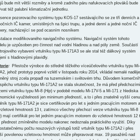
ojů bude mít větší rozměry a kromě zadního páru nafukovacích plováků bude
ývat též palubní klimatizační jednotku.
bsence pozorovacího systému typu KOS-17 sestávajícího se ze tří denních a
 nočních IČ kamer, umístěných na špici trupu, a jedné denní a jedné noční IČ
ery, nacházející se pod ocasním nosníkem
nstalace modifikovaného navigačního systému. Navigační systém tohoto
elu je uzpůsoben pro činnost nad vodní hladinou a nad póly země. Součástí
strojového vybavení vrtulníku typu Mi-171A3 se ale stal též dálkový systém
jení s hladinovými plavidly.
torie
:
Přestože výrobce do středně těžkého víceúčelového vrtulníku typu Mi-
A2, jehož prototyp poprvé vzlétl v listopadu roku 2014, vkládal nemalé naděje
něný stroj zcela propadl na tuzemském i světovém trhu. Důvodem komerční
spěchu vrtulníku typu Mi-171A2 se stala skutečnost, že má před předchozím
zemi vrtulníku typu Mi-8 (
Hip
) v podobě modelu Mi-17V-5 a Mi-171 z hlediska
nomické využitelnosti jen minimum předností, a to i přes znatelně vyšší cenu
ulník typu Mi-171A2 je sice certifikován pro let s jedním pracujícím motorem 
vzletové hmotnosti 13 t, zatímco všechny přechozí verze vrtulníku typu Mi-8
p
) mají certifikát pro let jedním pracujícím motorem do vzletové hmotnosti 12 t
o přednost zmíněného modelu nakonec nedoznala praktického využití. Díky
ostatečnému počtu nouzových výstupů totiž vrtulník typu Mi-171A2 i přes
ší povolenou vzletovou hmotnost může přepravovat max. 19 pasažérů nad