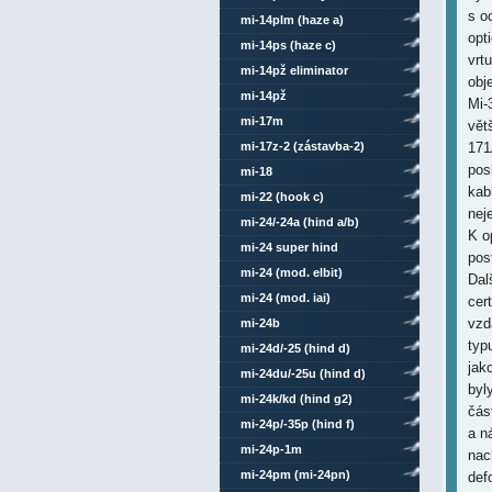
s o
mi-14plm (haze a)
opt
mi-14ps (haze c)
vrt
mi-14pž eliminator
obj
mi-14pž
Mi-
mi-17m
vět
mi-17z-2 (zástavba-2)
171
pos
mi-18
kab
mi-22 (hook c)
nej
mi-24/-24a (hind a/b)
K o
mi-24 super hind
pos
mi-24 (mod. elbit)
Dal
mi-24 (mod. iai)
cer
vzd
mi-24b
typ
mi-24d/-25 (hind d)
jak
mi-24du/-25u (hind d)
byl
mi-24k/kd (hind g2)
část
mi-24p/-35p (hind f)
a n
mi-24p-1m
nac
mi-24pm (mi-24pn)
def