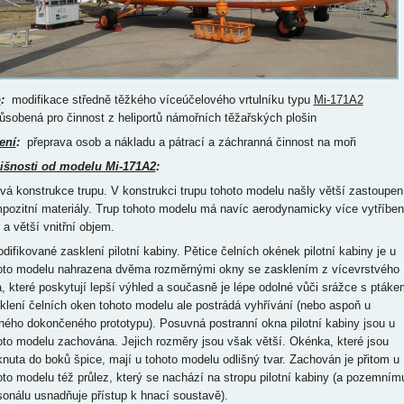
p
:
modifikace středně těžkého víceúčelového vrtulníku typu
Mi-171A2
ůsobená pro činnost z heliportů námořních těžařských plošin
ení
:
přeprava osob a nákladu a pátrací a záchranná činnost na moři
išnosti od modelu Mi-171A2
:
ová konstrukce trupu. V konstrukci trupu tohoto modelu našly větší zastoupen
pozitní materiály. Trup tohoto modelu má navíc aerodynamicky více vytříbe
 a větší vnitřní objem.
odifikované zasklení pilotní kabiny. Pětice čelních okének pilotní kabiny je u
oto modelu nahrazena dvěma rozměrnými okny se zasklením z vícevrstvého
a, které poskytují lepší výhled a současně je lépe odolné vůči srážce s ptáke
klení čelních oken tohoto modelu ale postrádá vyhřívání (nebo aspoň u
iného dokončeného prototypu). Posuvná postranní okna pilotní kabiny jsou u
oto modelu zachována. Jejich rozměry jsou však větší. Okénka, které jsou
knuta do boků špice, mají u tohoto modelu odlišný tvar. Zachován je přitom u
oto modelu též průlez, který se nachází na stropu pilotní kabiny (a pozemním
sonálu usnadňuje přístup k hnací soustavě).