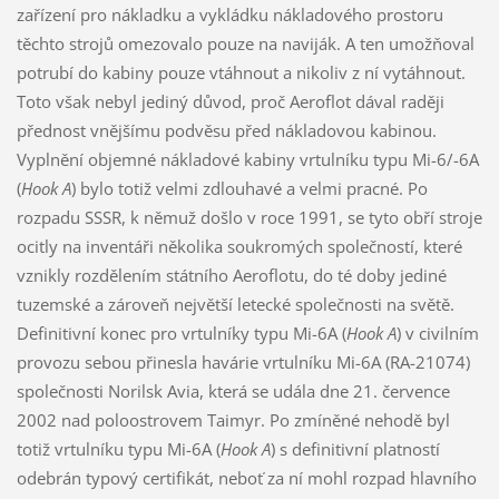
zařízení pro nákladku a vykládku nákladového prostoru
těchto strojů omezovalo pouze na naviják. A ten umožňoval
potrubí do kabiny pouze vtáhnout a nikoliv z ní vytáhnout.
Toto však nebyl jediný důvod, proč Aeroflot dával raději
přednost vnějšímu podvěsu před nákladovou kabinou.
Vyplnění objemné nákladové kabiny vrtulníku typu Mi-6/-6A
(
Hook A
) bylo totiž velmi zdlouhavé a velmi pracné. Po
rozpadu SSSR, k němuž došlo v roce 1991, se tyto obří stroje
ocitly na inventáři několika soukromých společností, které
vznikly rozdělením státního Aeroflotu, do té doby jediné
tuzemské a zároveň největší letecké společnosti na světě.
Definitivní konec pro vrtulníky typu Mi-6A (
Hook A
) v civilním
provozu sebou přinesla havárie vrtulníku Mi-6A (RA-21074)
společnosti Norilsk Avia, která se udála dne 21. července
2002 nad poloostrovem Taimyr. Po zmíněné nehodě byl
totiž vrtulníku typu Mi-6A (
Hook A
) s definitivní platností
odebrán typový certifikát, neboť za ní mohl rozpad hlavního