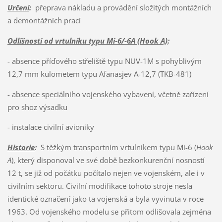
Určení
:
přeprava nákladu a provádění složitých montážních
a demontážních prací
Odlišnosti od vrtulníku typu Mi-6/-6A (Hook A)
:
- absence příďového střeliště typu NUV-1M s pohyblivým
12,7 mm kulometem typu Afanasjev A-12,7 (TKB-481)
- absence speciálního vojenského vybavení, včetně zařízení
pro shoz výsadku
- instalace civilní avioniky
Historie
:
S těžkým transportním vrtulníkem typu Mi-6 (
Hook
A
), který disponoval ve své době bezkonkurenční nosností
12 t, se již od počátku počítalo nejen ve vojenském, ale i v
civilním sektoru. Civilní modifikace tohoto stroje nesla
identické označení jako ta vojenská a byla vyvinuta v roce
1963. Od vojenského modelu se přitom odlišovala zejména