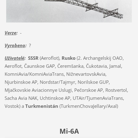
Verze
:
-
Vyrobeno
:
?
Uživatelé
:
SSSR
(Aeroflot),
Rusko
(2. Archangelskij OAO,
Aeroflot, Čaunskoe GAP, Čeremšanka, Čukotavia, Jamal,
KomniAvia/KomniAviaTrans, NižnevartovskAvia,
Njurbinskoe AP, Nordstar/Tajmyr, Norilskoe GUP,
Mjačkovskie Aviacionnye Uslugi, Pečorskoe AP, Rostvertol,
Sacha Avia NAK, Uchtinskoe AP, UTAir/TjumenAviaTrans,
Vostok) a
Turkmenistán
(TurkmenChovaJellary/Axal)
Mi-6A