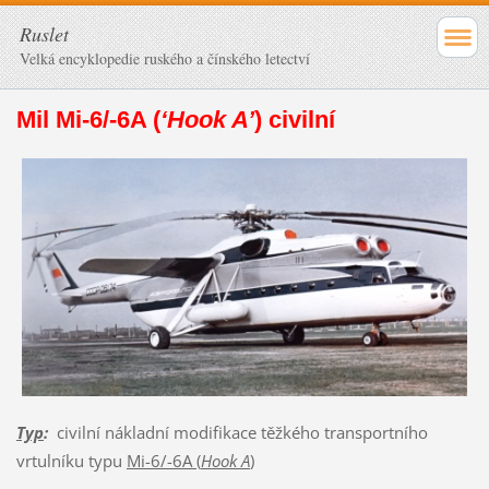
Ruslet
Velká encyklopedie ruského a čínského letectví
Mil Mi-6/-6A (
‘Hook A’
) civilní
Typ
:
civilní nákladní modifikace těžkého transportního
vrtulníku typu
Mi-6/-6A (
Hook A
)