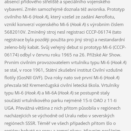
absencí příďového střeliště a speciálního vojenského
vybavení. Změn samozřejmě doznala též avionika. Prototyp
civilního Mi-6 (
Hook A
), který vzešel ze zadání Aeroflotu,
vznikl konverzí vojenského Mi-6 (
Hook A
) s výrobním číslem
5682010V. Zmíněný stroj nesl registraci CCCP-06174 (tato
registrace byla později použita pro jiný stroj) a nestandardní
zeleno-bílý kabát. Svůj veřejný debut si prototyp Mi-6 (CCCP-
06174) odbyl v červnu roku 1965 na 26. Přížské Air Show.
Prvním civilním provozovatelem vrtulníku typu Mi-6 (
Hook A
)
se stal, v roce 1961, Státní zkušební institut Civilní vzdušné
flotily (GosNII GVF). Dva roky nato své první Mi-6 (
Hook A
)
převzala též Kremenčugská civilní letecká škola. Vrtulníky
typu Mi-6 (
Hook A
) a Mi-6A (
Hook A
) se postupně staly
součástí vrtulníkového parku nejméně 15-ti OAO z 11-ti
UGA. Převážná většina z nich přitom působila v regiónech
nacházejících se východně od Uralu nebo v severských
regiónech SSSR. Téměř ve všech případech přitom šlo o
regióny bohaté na ropu a zemní plynu. Hlavním posláním