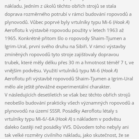
nákladu. Jedním z úkolů těchto obřích strojů se stala
doprava rozměrného potrubí v rámci budování ropovodů a
plynovodů. Vůbec poprvé byly vrtulníky typu Mi-6 (
Hook A
)
Aeroflotu k výstavbě ropovodu použity v letech 1963 až
1965. Konkrétně přitom šlo o ropovody Shaim-Tjumen a
Igrim-Ural, první svého druhu na Sibiři. V rámci výstavby
zmíněných ropovodů tyto stroje zajišťovaly dopravou
trubek, které měly délku přes 30 m a hmotnost téměř 7 t, ve
vnějším podvěsu. Využití vrtulníků typu Mi-6 (
Hook A
)
Aeroflotu při výstavbě ropovodů Shaim-Tjumen a Igrim-Ural
mělo ale ještě převážné experimentální charakter.
V následujících desetiletích se však bez těchto obřích strojů
neobešlo budování prakticky všech významných ropovodů a
plynovodů na území SSSR. Posádky Aeroflotu létaly s
vrtulníky typu Mi-6/-6A (
Hook A
) s nákladem v podvěsu
daleko častěji než posádky VVS. Důvodem toho nebyly ani
tak velké rozměry civilního nákladu, jako skutečnost, že se