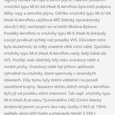
vrtulníků typu Mi-6/-6A (
Hook A
) Aeroflotu byla totiž podpora
těžby ropy a zemního plynu. Údržbu vrtulníků typu Mi-6/-6A
(
Hook A
) Aeroflotu zajišťoval ARZ (letecký opravárenský
závod) č.402 nacházející se na letišti Moskva-Bykovo.
Posádky Aeroflotu si vrtulníky typu Mi-6 (
Hook A
) dokázaly
osvojit poněkud rychleji než posádky VVS. Důvodem toho
byla skutečnost, že měly znatelně větší roční nálet. Zpočátku
vrtulníky typu Mi-6 (
Hook A
) Aeroflotu nesly šedý kabát alá
VVS. Později však obdržely bílý nebo oranžový nátěr a
modré pruhy. Oranžový nátěr byl přitom aplikován
výhradně na vrtulníky, které operovaly v severských
oblastech. Díky tomu byly dobře viditelné i na pozadí
zasněžené krajiny. Nasazení těchto obřích strojů u Aeroflotu
bylo již od počátku velmi intenzivní. Tak např. vrtulníky typu
Mi-6 (
Hook A
) ze stavu Tjumenského CAD (Civilní letecký
direktorát) jenom za první dva roky služby (1963 až 1964)
nalétaly okolo 600 hodin a přepravily téměř 3 500 t