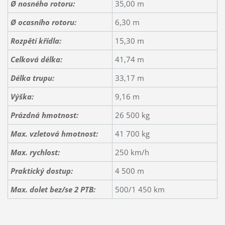
Ø nosného rotoru:
35,00 m
Ø ocasního rotoru:
6,30 m
Rozpětí křídla:
15,30 m
Celková délka:
41,74 m
Délka trupu:
33,17 m
Výška:
9,16 m
Prázdná hmotnost:
26 500 kg
Max. vzletová hmotnost:
41 700 kg
Max. rychlost:
250 km/h
Praktický dostup:
4 500 m
Max. dolet bez/se 2 PTB:
500/1 450 km