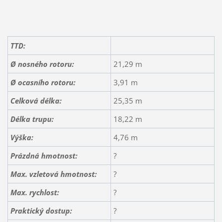
TTD:
Ø nosného rotoru:
21,29 m
Ø ocasního rotoru:
3,91 m
Celková délka:
25,35 m
Délka trupu:
18,22 m
Výška:
4,76 m
Prázdná hmotnost:
?
Max. vzletová hmotnost:
?
Max. rychlost:
?
Praktický dostup:
?