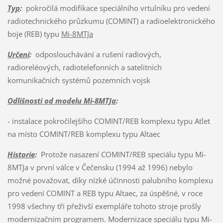
Typ
:
pokročilá modifikace speciálního vrtulníku pro vedení
radiotechnického průzkumu (COMINT) a radioelektronického
boje (REB) typu
Mi-8MTJa
Určení
:
odposlouchávání a rušení radiových,
radioreléových, radiotelefonních a satelitních
komunikačních systémů pozemních vojsk
Odlišnosti od modelu Mi-8MTJa
:
- instalace pokročilejšího COMINT/REB komplexu typu Atlet
na místo COMINT/REB komplexu typu Altaec
Historie
:
Protože nasazení COMINT/REB speciálu typu Mi-
8MTJa v první válce v Čečensku (1994 až 1996) nebylo
možné považovat, díky nízké účinnosti palubního komplexu
pro vedení COMINT a REB typu Altaec, za úspěšné, v roce
1998 všechny tři přeživší exempláře tohoto stroje prošly
modernizačním programem. Modernizace speciálu typu Mi-