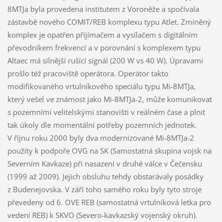
8MTJa byla provedena institutem z Voroněže a spočívala
zástavbě nového COMIT/REB komplexu typu Atlet. Zmíněný
komplex je opatřen přijímačem a vysílačem s digitálním
převodníkem frekvencí a v porovnání s komplexem typu
Altaec má silnější rušící signál (200 W vs 40 W). Úpravami
prošlo též pracoviště operátora. Operátor takto
modifikovaného vrtulníkového speciálu typu Mi-8MTJa,
který vešel ve známost jako Mi-8MTJa-2, může komunikovat
s pozemními velitelskými stanovišti v reálném čase a plnit
tak úkoly dle momentální potřeby pozemních jednotek.
V říjnu roku 2000 byly dva modernizované Mi-8MTJa-2
použity k podpoře OVG na SK (Samostatná skupina vojsk na
Severním Kavkaze) při nasazení v druhé válce v Čečensku
(1999 až 2009). Jejich obsluhu tehdy obstarávaly posádky
z Budenejovska. V září toho samého roku byly tyto stroje
převedeny od 6. OVE REB (samostatná vrtulníková letka pro
vedení REB) k SKVO (Severo-kavkazský vojenský okruh).