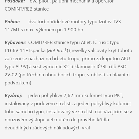
Posádka:
dva piloti, palubní mechanik a operátor
COMINT/REB stanice
Pohon:
dva turbohřídelové motory typu Izotov TV3-
117MT s max. výkonem po 1 900 hp
Vybavení:
COMIT/REB stanice typu Atlet, IČ rušič typu
L166V-11E Ispanka (
Hot Brick
) (nevelký válcovitý kryt tohoto
zařízení se nachází na hřbetu trupu, přímo za kapotou APU
typu Al-9V) a šest výmetnic 32-ti klamných IČ/RL cílů ASO-
2V-02 (po třech na obou bocích trupu, v oblasti za hlavním
podvozkem)
Výzbroj:
jeden pohyblivý 7,62 mm kulomet typu PKT,
instalovaný v příďovém střelišti, a jeden pohyblivý kulomet
toho samého typu, instalovaný ve střelišti nacházejícím se v
nouzovém výstupu vetknutém do pravého křídla
dvoudílných záďových nákladových vrat