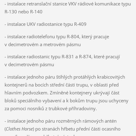
- instalace retranslační stanice VKV rádiové komunikace typu
R-130 nebo R-140
- instalace UKV radiostanice typu R-409
- instalace radiotelefonu typu R-804, který pracuje
v decimetrovém a metrovém pásmu
- instalace radiostanic typu R-831 a R-874, které pracují
v decimetrovém pásmu
- instalace jednoho páru štíhlých protáhlých krabicovitých
kontejnerů na bocích střední části trupu, v oblasti před
hlavním podvozkem. Zmíněné kontejnery ukrývají část
bloků speciálního vybavení a k bokům trupu jsou uchyceny
za pomoci nosníků z trubkové příhradoviny.
- instalace jednoho páru rozměrných rámových antén
(
Clothes Horse
) po stranách hřbetu přední části ocasního