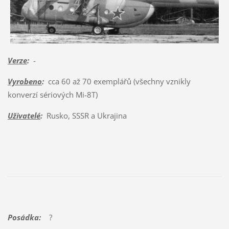
Verze
:
-
Vyrobeno
:
cca 60 až 70 exemplářů (všechny vznikly
konverzí sériových Mi-8T)
Uživatelé
:
Rusko, SSSR a Ukrajina
Posádka:
?