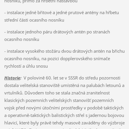
nosníku, přímo za hřbetní nástavbou
- instalace jedné břitové a jedné prutové antény na hřbetu
střední části ocasního nosníku
- instalace jednoho páru drátových antén po stranách
ocasního nosníku
- instalace vysokého stožáru dvou drátových antén na břichu
ocasního nosníku, na pozici dopplerovského snímače
rychlostí a úhlu snosu
Historie
:
V polovině 60. let se v SSSR do středu pozornosti
dostala velitelská stanoviště umístěná na palubách letounů a
vrtulníků. Důvodem toho se stala značná zranitelnost
klasických pozemních velitelských stanovišť pozemních
vojsk před novými útočními prostředky v podobě taktických
a operativně-taktických balistických střel s jadernou bojovou
hlavicí, které byly právě tehdy masově zaváděny do výzbroje