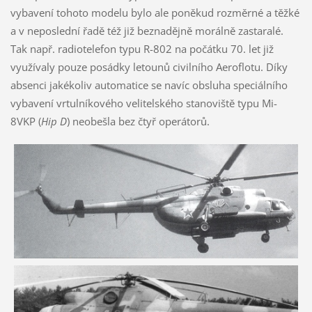
vybavení tohoto modelu bylo ale poněkud rozměrné a těžké
a v neposlední řadě též již beznadějně morálně zastaralé.
Tak např. radiotelefon typu R-802 na počátku 70. let již
využívaly pouze posádky letounů civilního Aeroflotu. Díky
absenci jakékoliv automatice se navíc obsluha speciálního
vybavení vrtulníkového velitelského stanoviště typu Mi-
8VKP (
Hip D
) neobešla bez čtyř operátorů.