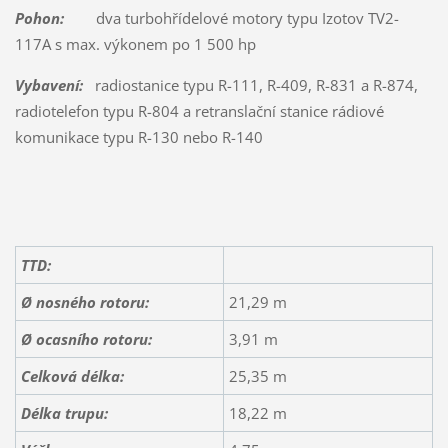
Pohon:
dva turbohřídelové motory typu Izotov TV2-
117A s max. výkonem po 1 500 hp
Vybavení:
radiostanice typu R-111, R-409, R-831 a R-874,
radiotelefon typu R-804 a retranslační stanice rádiové
komunikace typu R-130 nebo R-140
TTD:
Ø nosného rotoru:
21,29 m
Ø ocasního rotoru:
3,91 m
Celková délka:
25,35 m
Délka trupu:
18,22 m