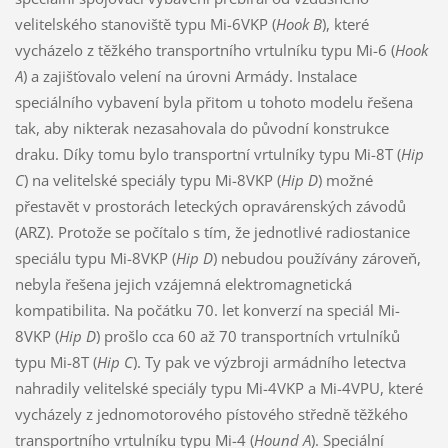
velitelského stanoviště typu Mi-6VKP (
Hook B
), které
vycházelo z těžkého transportního vrtulníku typu Mi-6 (
Hook
A
) a zajišťovalo velení na úrovni Armády. Instalace
speciálního vybavení byla přitom u tohoto modelu řešena
tak, aby nikterak nezasahovala do původní konstrukce
draku. Díky tomu bylo transportní vrtulníky typu Mi-8T (
Hip
C
) na velitelské speciály typu Mi-8VKP (
Hip D
) možné
přestavět v prostorách leteckých opravárenských závodů
(ARZ). Protože se počítalo s tím, že jednotlivé radiostanice
speciálu typu Mi-8VKP (
Hip D
) nebudou používány zároveň,
nebyla řešena jejich vzájemná elektromagnetická
kompatibilita. Na počátku 70. let konverzí na speciál Mi-
8VKP (
Hip D
) prošlo cca 60 až 70 transportních vrtulníků
typu Mi-8T (
Hip C
). Ty pak ve výzbroji armádního letectva
nahradily velitelské speciály typu Mi-4VKP a Mi-4VPU, které
vycházely z jednomotorového pístového středně těžkého
transportního vrtulníku typu Mi-4 (
Hound A
). Speciální