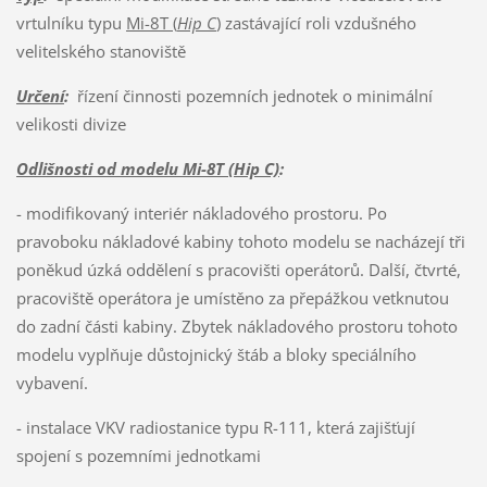
vrtulníku typu
Mi-8T (
Hip C
)
zastávající roli vzdušného
velitelského stanoviště
Určení
:
řízení činnosti pozemních jednotek o minimální
velikosti divize
Odlišnosti od modelu Mi-8T (Hip C)
:
- modifikovaný interiér nákladového prostoru. Po
pravoboku nákladové kabiny tohoto modelu se nacházejí tři
poněkud úzká oddělení s pracovišti operátorů. Další, čtvrté,
pracoviště operátora je umístěno za přepážkou vetknutou
do zadní části kabiny. Zbytek nákladového prostoru tohoto
modelu vyplňuje důstojnický štáb a bloky speciálního
vybavení.
- instalace VKV radiostanice typu R-111, která zajišťují
spojení s pozemními jednotkami