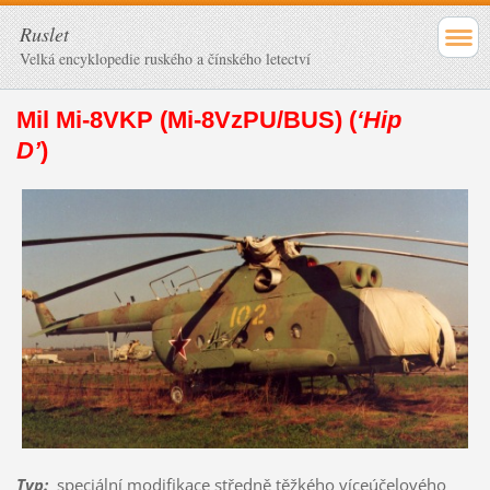
Ruslet
Velká encyklopedie ruského a čínského letectví
Mil Mi-8VKP (Mi-8VzPU/BUS) (
‘Hip
D’
)
Typ
:
speciální modifikace středně těžkého víceúčelového