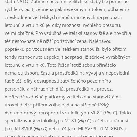
států NATO. Zatímco pozemní velitelské štáby lze poměrně
rychle vyřadit, zejména pak nečekaným útokem, odhalení a
zneškodnění velitelských štábů umístěných na palubách
letounů a vrtulníků je, díky možnosti rychlého přesunu,
velmi obtížné. Pro vzdušná velitelská stanoviště ale hovořila
též nesrovnatelně nižší pořizovací cena. Naléhavou
poptávku po vzdušném velitelském stanovišti bylo přitom
tehdy rozhodnuto uspokojit adaptací již sériově vyráběných
letounů a vrtulníků. Toto řešení totiž sebou přinášelo
nemalou úsporu času a prostředků na vývoj a v neposlední
řadě též, díky dostupnosti zacvičeného pozemního
personálu a náhradních dílů, prostředků na provoz.
V případě vzdušné platformy velitelského stanoviště na
úrovni divize přitom volba padla na středně těžký
dvoumotorový transportní vrtulník typu Mi-8T (
Hip C
). Takto
specializovaný vrtulník typu Mi-8T (
Hip C
) vešel ve známost
jako Mi-8VKP (
Hip D
) nebo též jako Mi-8VzPU či Mi-8BUS a
speciální spojovací vybavení přebíral od vzdušného