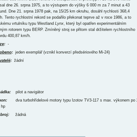
psal dne 26. srpna 1975, a to výstupem do výšky 6 000 m za 7 minut a 43
und. Dne 21. srpna 1978 pak, na 15/25 km okruhu, dosáhl rychlosti 368,4
h. Tento rychlostní rekord se podařilo překonat teprve až v roce 1986, a to
tskému vrtulníku typu Westland
Lynx
, který byl opatřen experimentálním
ným rotorem typu BERP. Zmíněný stroj se přitom stal držitelem rychlostního
ordu 400,87 km/h.
ze
:
-
obeno
:
jeden exemplář (vznikl konverzí předsériového Mi-24)
vatelé
:
žádní
ádka:
pilot a navigátor
on:
dva turbohřídelové motory typu Izotov TV3-117 s max. výkonem po 
00 hp
broj:
žádná