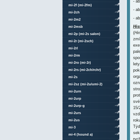
- a
mi-2f (mi-2fm)
- a
mi-2ch
- a
mi-2m2
His
mi-2msb
(
Hi
mi-2p (mi-2s salon)
zmí
mi-2r (mi-2sch)
exe
mi-2rl
pal
mi-2rm
spo
mi-2ro (mi-2r)
let
mi-2rs (mi-2ch/rchr)
pok
org
mi-2s
ozn
mi-2sz (mi-2u/umi-2)
str
mi-2urn
pro
mi-2urp
své
mi-2urp-g
15/
mi-2urs
vzd
rok
mi-2us
Týd
mi-3
sek
mi-4 (hound a)
ryc