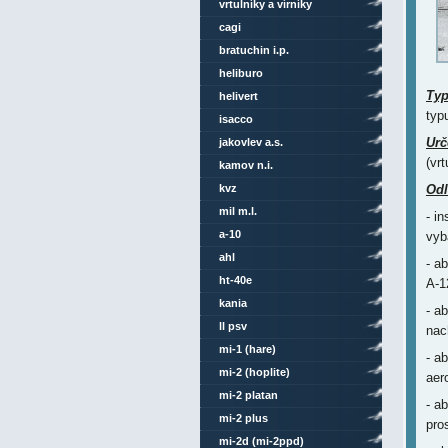
vrtulníky a vírníky
cagi
bratuchin i.p.
heliburo
Ty
helivert
typ
isacco
Urč
jakovlev a.s.
(vrt
kamov n.i.
kvz
Odl
mil m.l.
- i
a-10
vyb
ahl
- a
ht-40e
A-1
kania
- a
ll psv
nac
mi-1 (hare)
- a
mi-2 (hoplite)
aer
mi-2 platan
- a
mi-2 plus
pro
mi-2d (mi-2ppd)