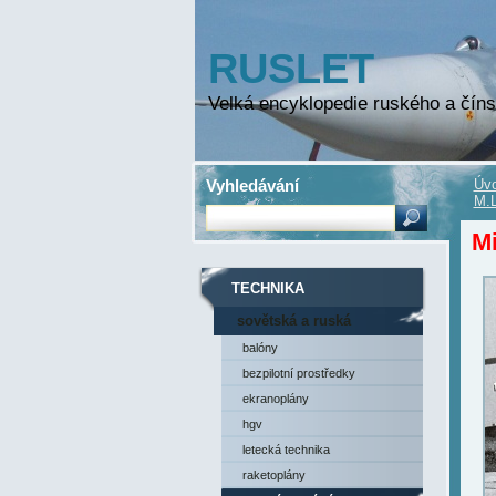
RUSLET
Velká encyklopedie ruského a číns
Vyhledávání
Úvo
M.L
Mi
TECHNIKA
sovětská a ruská
technika
balóny
bezpilotní prostředky
ekranoplány
hgv
letecká technika
raketoplány