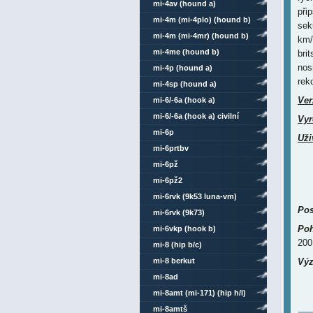
mi-4av (hound a)
při
mi-4m (mi-4plo) (hound b)
sek
mi-4m (mi-4mr) (hound b)
km/
mi-4me (hound b)
bri
nos
mi-4p (hound a)
rek
mi-4sp (hound a)
Ver
mi-6/-6a (hook a)
mi-6/-6a (hook a) civilní
Vyr
mi-6p
Uži
mi-6prtbv
mi-6pž
mi-6pž2
mi-6rvk (9k53 luna-vm)
Pos
mi-6rvk (9k73)
Poh
mi-6vkp (hook b)
2
mi-8 (hip b/c)
mi-8 berkut
Výz
mi-8ad
mi-8amt (mi-171) (hip h/l)
mi-8amtš