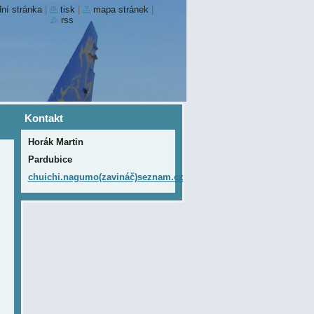
ní stránka
|
tisk
|
mapa stránek
|
rss
Kontakt
Horák Martin
Pardubice
chuichi.nagumo(zavináč)seznam.cz