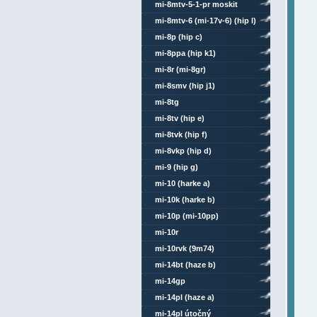
mi-8mtv-5-1-pr moskit
mi-8mtv-6 (mi-17v-6) (hip l)
mi-8p (hip c)
mi-8ppa (hip k1)
mi-8r (mi-8gr)
mi-8smv (hip j1)
mi-8tg
mi-8tv (hip e)
mi-8tvk (hip f)
mi-8vkp (hip d)
mi-9 (hip g)
mi-10 (harke a)
mi-10k (harke b)
mi-10p (mi-10pp)
mi-10r
mi-10rvk (9m74)
mi-14bt (haze b)
mi-14gp
mi-14pl (haze a)
mi-14pl útočný