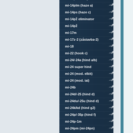
mi-14plm (haze a)
mi-14ps (haze c)
mi-14pž eliminator
mi-14pž
mi-17m
mi-17z-2 (zástavba-2)
mi-18
mi-22 (hook c)
mi-24/-24a (hind a/b)
mi-24 super hind
mi-24 (mod. elbit)
mi-24 (mod. iai)
mi-24b
mi-24d/-25 (hind d)
mi-24du/-25u (hind d)
mi-24k/kd (hind g2)
mi-24p/-35p (hind f)
mi-24p-1m
mi-24pm (mi-24pn)