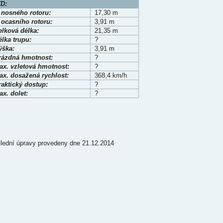
D:
 nosného rotoru:
17,30 m
 ocasního rotoru:
3,91 m
elková délka:
21,35 m
lka trupu:
?
ýška:
3,91 m
rázdná hmotnost:
?
ax. vzletová hmotnost:
?
ax. dosažená rychlost:
368,4 km/h
raktický dostup:
?
x. dolet:
?
lední úpravy provedeny dne 21.12.2014