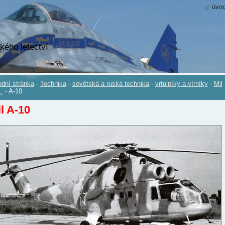
úvod
kého letectví
dní stránka
-
Technika
-
sovětská a ruská technika
-
vrtulníky a vírníky
-
Mil
.
-
A-10
l A-10