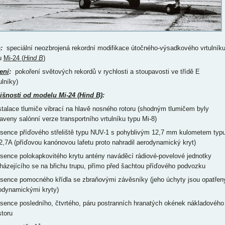
p
:
speciální neozbrojená rekordní modifikace útočného-výsadkového vrtulník
u
Mi-24 (
Hind B
)
ení
:
pokoření světových rekordů v rychlosti a stoupavosti ve třídě E
ulníky)
išnosti od modelu Mi-24 (Hind B)
:
nstalace tlumiče vibrací na hlavě nosného rotoru (shodným tlumičem byly
aveny salónní verze transportního vrtulníku typu Mi-8)
bsence příďového střeliště typu NUV-1 s pohyblivým 12,7 mm kulometem typ
2,7A (příďovou kanónovou lafetu proto nahradil aerodynamický kryt)
bsence polokapkovitého krytu antény naváděcí rádiové-povelové jednotky
házejícího se na břichu trupu, přímo před šachtou příďového podvozku
bsence pomocného křídla se zbraňovými závěsníky (jeho úchyty jsou opatřen
odynamickými kryty)
bsence posledního, čtvrtého, páru postranních hranatých okének nákladového
storu