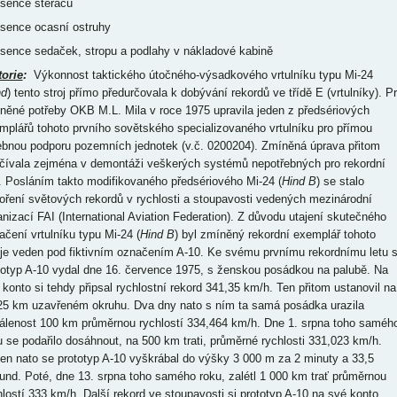
bsence stěračů
bsence ocasní ostruhy
bsence sedaček, stropu a podlahy v nákladové kabině
torie
:
Výkonnost taktického útočného-výsadkového vrtulníku typu Mi-24
nd
) tento stroj přímo předurčovala k dobývání rekordů ve třídě E (vrtulníky). P
něné potřeby OKB M.L. Mila v roce 1975 upravila jeden z předsériových
mplářů tohoto prvního sovětského specializovaného vrtulníku pro přímou
ebnou podporu pozemních jednotek (v.č. 0200204). Zmíněná úprava přitom
čívala zejména v demontáži veškerých systémů nepotřebných pro rekordní
y. Posláním takto modifikovaného předsériového Mi-24 (
Hind B
) se stalo
oření světových rekordů v rychlosti a stoupavosti vedených mezinárodní
anizací FAI (International Aviation Federation). Z důvodu utajení skutečného
ačení vrtulníku typu Mi-24 (
Hind B
) byl zmíněný rekordní exemplář tohoto
oje veden pod fiktivním označením A-10. Ke svému prvnímu rekordnímu letu 
totyp A-10 vydal dne 16. července 1975, s ženskou posádkou na palubě. Na
 konto si tehdy připsal rychlostní rekord 341,35 km/h. Ten přitom ustanovil na
25 km uzavřeném okruhu. Dva dny nato s ním ta samá posádka urazila
álenost 100 km průměrnou rychlostí 334,464 km/h. Dne 1. srpna toho saméh
u se podařilo dosáhnout, na 500 km trati, průměrné rychlosti 331,023 km/h.
en nato se prototyp A-10 vyškrábal do výšky 3 000 m za 2 minuty a 33,5
und. Poté, dne 13. srpna toho samého roku, zalétl 1 000 km trať průměrnou
hlostí 333 km/h. Další rekord ve stoupavosti si prototyp A-10 na své konto