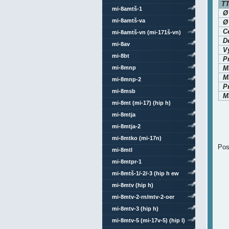
TT
mi-8amtš-1
Ø
mi-8amtš-va
Ø
C
mi-8amtš-vn (mi-171š-vn)
Dé
mi-8av
V
mi-8bt
P
mi-8mnp
M
M
mi-8mnp-2
P
mi-8msb
Ma
mi-8mt (mi-17) (hip h)
mi-8mtja
mi-8mtja-2
mi-8mtko (mi-17n)
Pos
mi-8mtl
mi-8mtpr-1
mi-8mtš-1/-2/-3 (hip h ew
4/6)
mi-8mtv (hip h)
mi-8mtv-2-rn/mtv-2-oer
mi-8mtv-3 (hip h)
mi-8mtv-5 (mi-17v-5) (hip l)