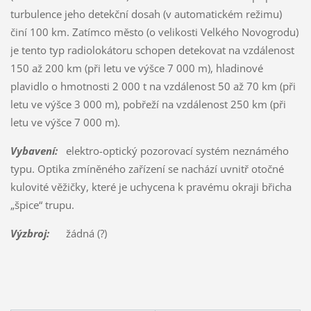
turbulence jeho detekční dosah (v automatickém režimu)
činí 100 km. Zatímco město (o velikosti Velkého Novogrodu)
je tento typ radiolokátoru schopen detekovat na vzdálenost
150 až 200 km (při letu ve výšce 7 000 m), hladinové
plavidlo o hmotnosti 2 000 t na vzdálenost 50 až 70 km (při
letu ve výšce 3 000 m), pobřeží na vzdálenost 250 km (při
letu ve výšce 7 000 m).
Vybavení:
elektro-optický pozorovací systém neznámého
typu. Optika zmíněného zařízení se nachází uvnitř otočné
kulovité věžičky, které je uchycena k pravému okraji břicha
„špice“ trupu.
Výzbroj:
žádná (?)