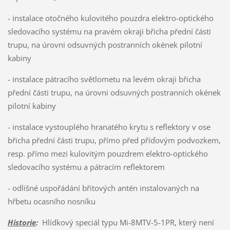
- instalace otočného kulovitého pouzdra elektro-optického
sledovacího systému na pravém okraji břicha přední části
trupu, na úrovni odsuvných postranních okének pilotní
kabiny
- instalace pátracího světlometu na levém okraji břicha
přední části trupu, na úrovni odsuvných postranních okének
pilotní kabiny
- instalace vystouplého hranatého krytu s reflektory v ose
břicha přední části trupu, přímo před příďovým podvozkem,
resp. přímo mezi kulovitým pouzdrem elektro-optického
sledovacího systému a pátracím reflektorem
- odlišné uspořádání břitových antén instalovaných na
hřbetu ocasního nosníku
Historie
:
Hlídkový speciál typu Mi-8MTV-5-1PR, který není