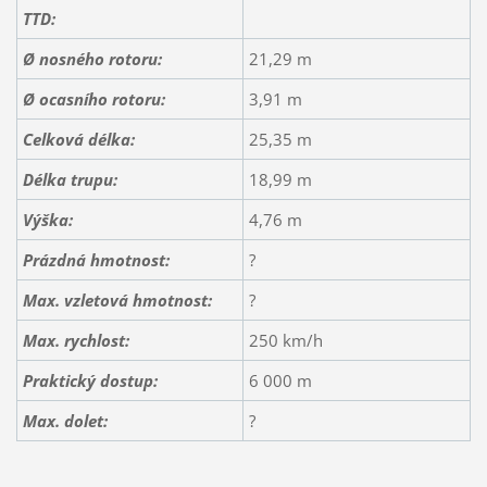
TTD:
Ø nosného rotoru:
21,29 m
Ø ocasního rotoru:
3,91 m
Celková délka:
25,35 m
Délka trupu:
18,99 m
Výška:
4,76 m
Prázdná hmotnost:
?
Max. vzletová hmotnost:
?
Max. rychlost:
250 km/h
Praktický dostup:
6 000 m
Max. dolet:
?