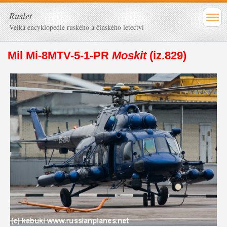
Ruslet
Velká encyklopedie ruského a čínského letectví
Mil Mi-8MTV-5-1-PR
Moskit
(iz.829)