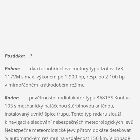
Posádka:
?
Pohon:
dva turbohřídelové motory typu Izotov TV3-
117VM s max. výkonem po 1 900 hp, resp. po 2 100 hp
v mimořádném krátkodobém režimu
Radar:
povětrnostní radiolokátor typu 8A813S Kontur-
10S s mechanicky natáčenou štěrbinovou anténou,
instalovaný uvnitř špice trupu. Tento typ radaru slouží
k navigaci a sledování nebezpečných meteorologických jevů.
Nebezpečné meteorologické jevy přitom dokáže detekovat
(v automatickém režimu) na vzdálenost 150 km. V případě