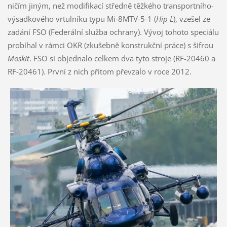
ničím jiným, než modifikací středně těžkého transportního-
výsadkového vrtulníku typu Mi-8MTV-5-1 (
Hip L
), vzešel ze
zadání FSO (Federální služba ochrany). Vývoj tohoto speciálu
probíhal v rámci OKR (zkušebně konstrukční práce) s šifrou
Moskit
. FSO si objednalo celkem dva tyto stroje (RF-20460 a
RF-20461). První z nich přitom převzalo v roce 2012.