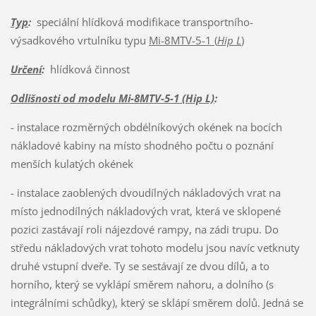
Typ
:
speciální hlídková modifikace transportního-
výsadkového vrtulníku typu
Mi-8MTV-5-1 (
Hip L
)
Určení
:
hlídková činnost
Odlišnosti od modelu Mi-8MTV-5-1 (Hip L)
:
- instalace rozměrných obdélníkových okének na bocích
nákladové kabiny na místo shodného počtu o poznání
menších kulatých okének
- instalace zaoblených dvoudílných nákladových vrat na
místo jednodílných nákladových vrat, která ve sklopené
pozici zastávají roli nájezdové rampy, na zádi trupu. Do
středu nákladových vrat tohoto modelu jsou navíc vetknuty
druhé vstupní dveře. Ty se sestávají ze dvou dílů, a to
horního, který se vyklápí směrem nahoru, a dolního (s
integrálními schůdky), který se sklápí směrem dolů. Jedná se