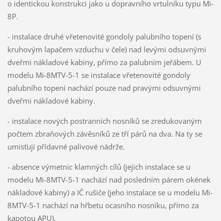
o identickou konstrukci jako u dopravního vrtulníku typu Mi-
8P.
- instalace druhé vřetenovité gondoly palubního topení (s
kruhovým lapačem vzduchu v čele) nad levými odsuvnými
dveřmi nákladové kabiny, přímo za palubním jeřábem. U
modelu Mi-8MTV-5-1 se instalace vřetenovité gondoly
palubního topení nachází pouze nad pravými odsuvnými
dveřmi nákladové kabiny.
- instalace nových postranních nosníků se zredukovaným
počtem zbraňových závěsníků ze tří párů na dva. Na ty se
umisťují přídavné palivové nádrže.
- absence výmetnic klamných cílů (jejich instalace se u
modelu Mi-8MTV-5-1 nachází nad posledním párem okének
nákladové kabiny) a IČ rušiče (jeho instalace se u modelu Mi-
8MTV-5-1 nachází na hřbetu ocasního nosníku, přímo za
kapotou APU).