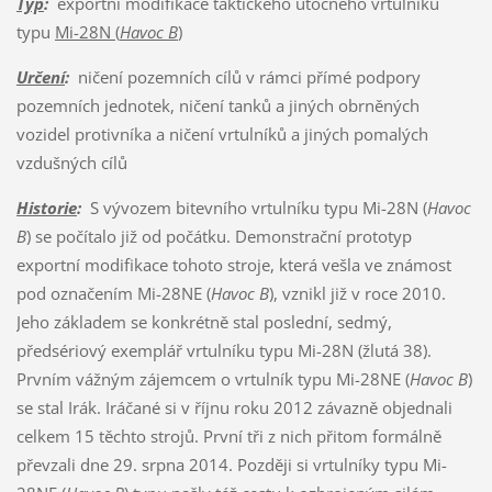
Typ
:
exportní modifikace taktického útočného vrtulníku
typu
Mi-28N (
Havoc B
)
Určení
:
ničení pozemních cílů v rámci přímé podpory
pozemních jednotek, ničení tanků a jiných obrněných
vozidel protivníka a ničení vrtulníků a jiných pomalých
vzdušných cílů
Historie
:
S vývozem bitevního vrtulníku typu Mi-28N (
Havoc
B
) se počítalo již od počátku. Demonstrační prototyp
exportní modifikace tohoto stroje, která vešla ve známost
pod označením Mi-28NE (
Havoc B
), vznikl již v roce 2010.
Jeho základem se konkrétně stal poslední, sedmý,
předsériový exemplář vrtulníku typu Mi-28N (žlutá 38).
Prvním vážným zájemcem o vrtulník typu Mi-28NE (
Havoc B
)
se stal Irák. Iráčané si v říjnu roku 2012 závazně objednali
celkem 15 těchto strojů. První tři z nich přitom formálně
převzali dne 29. srpna 2014. Později si vrtulníky typu Mi-