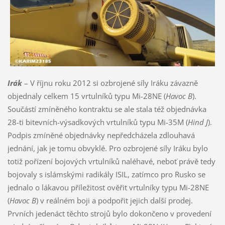
Irák
– V říjnu roku 2012 si ozbrojené síly Iráku závazně
objednaly celkem 15 vrtulníků typu Mi-28NE (
Havoc B
).
Součástí zmíněného kontraktu se ale stala též objednávka
28-ti bitevních-výsadkových vrtulníků typu Mi-35M (
Hind J
).
Podpis zmíněné objednávky nepředcházela zdlouhavá
jednání, jak je tomu obvyklé. Pro ozbrojené síly Iráku bylo
totiž pořízení bojových vrtulníků naléhavé, neboť právě tedy
bojovaly s islámskými radikály ISIL, zatímco pro Rusko se
jednalo o lákavou příležitost ověřit vrtulníky typu Mi-28NE
(
Havoc B
) v reálném boji a podpořit jejich další prodej.
Prvních jedenáct těchto strojů bylo dokončeno v provedení