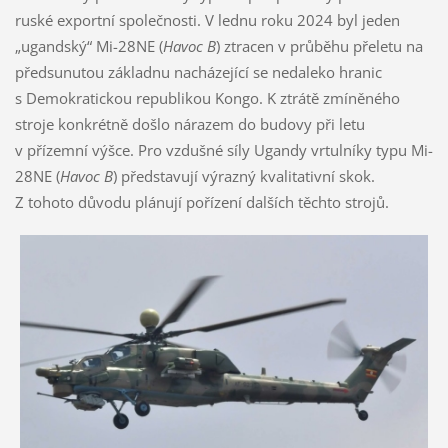
ruské exportní společnosti. V lednu roku 2024 byl jeden
„ugandský“ Mi-28NE (
Havoc B
) ztracen v průběhu přeletu na
předsunutou základnu nacházející se nedaleko hranic
s Demokratickou republikou Kongo. K ztrátě zmíněného
stroje konkrétně došlo nárazem do budovy při letu
v přízemní výšce. Pro vzdušné síly Ugandy vrtulníky typu Mi-
28NE (
Havoc B
) představují výrazný kvalitativní skok.
Z tohoto důvodu plánují pořízení dalších těchto strojů.