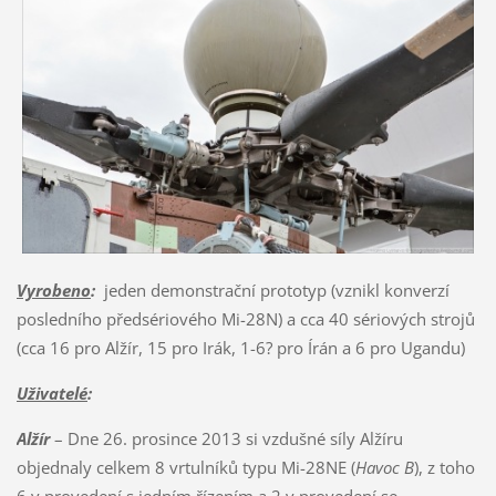
Vyrobeno
:
jeden demonstrační prototyp (vznikl konverzí
posledního předsériového Mi-28N) a cca 40 sériových strojů
(cca 16 pro Alžír, 15 pro Irák, 1-6? pro Írán a 6 pro Ugandu)
Uživatelé
:
Alžír
– Dne 26. prosince 2013 si vzdušné síly Alžíru
objednaly celkem 8 vrtulníků typu Mi-28NE (
Havoc B
), z toho
6 v provedení s jedním řízením a 2 v provedení se