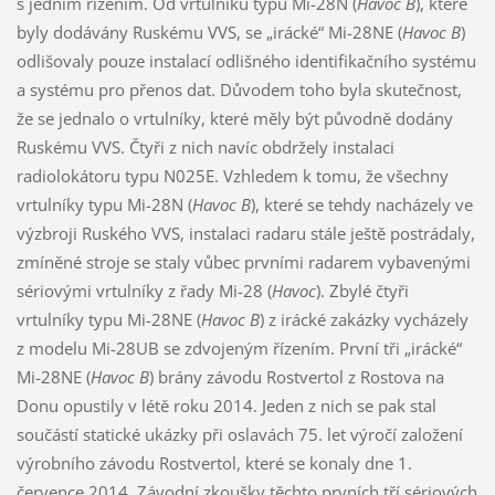
s jedním řízením. Od vrtulníků typu Mi-28N (
Havoc B
), které
byly dodávány Ruskému VVS, se „irácké“ Mi-28NE (
Havoc B
)
odlišovaly pouze instalací odlišného identifikačního systému
a systému pro přenos dat. Důvodem toho byla skutečnost,
že se jednalo o vrtulníky, které měly být původně dodány
Ruskému VVS. Čtyři z nich navíc obdržely instalaci
radiolokátoru typu N025E. Vzhledem k tomu, že všechny
vrtulníky typu Mi-28N (
Havoc B
), které se tehdy nacházely ve
výzbroji Ruského VVS, instalaci radaru stále ještě postrádaly,
zmíněné stroje se staly vůbec prvními radarem vybavenými
sériovými vrtulníky z řady Mi-28 (
Havoc
). Zbylé čtyři
vrtulníky typu Mi-28NE (
Havoc B
) z irácké zakázky vycházely
z modelu Mi-28UB se zdvojeným řízením. První tři „irácké“
Mi-28NE (
Havoc B
) brány závodu Rostvertol z Rostova na
Donu opustily v létě roku 2014. Jeden z nich se pak stal
součástí statické ukázky při oslavách 75. let výročí založení
výrobního závodu Rostvertol, které se konaly dne 1.
července 2014. Závodní zkoušky těchto prvních tří sériových