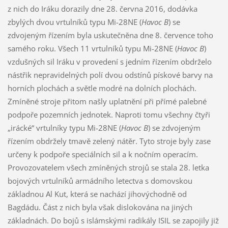
z nich do Iráku dorazily dne 28. června 2016, dodávka
zbylých dvou vrtulníků typu Mi-28NE (
Havoc B
) se
zdvojeným řízením byla uskutečněna dne 8. července toho
samého roku. Všech 11 vrtulníků typu Mi-28NE (
Havoc B
)
vzdušných sil Iráku v provedení s jedním řízením obdrželo
nástřik nepravidelných polí dvou odstínů pískové barvy na
horních plochách a světle modré na dolních plochách.
Zmíněné stroje přitom našly uplatnění při přímé palebné
podpoře pozemních jednotek. Naproti tomu všechny čtyři
„irácké“ vrtulníky typu Mi-28NE (
Havoc B
) se zdvojeným
řízením obdržely tmavě zelený nátěr. Tyto stroje byly zase
určeny k podpoře speciálních sil a k nočním operacím.
Provozovatelem všech zmíněných strojů se stala 28. letka
bojových vrtulníků armádního letectva s domovskou
základnou Al Kut, která se nachází jihovýchodně od
Bagdádu. Část z nich byla však dislokována na jiných
základnách. Do bojů s islámskými radikály ISIL se zapojily již