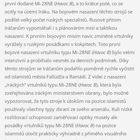
první dodané Mi-28NE (
Havoc B
), a to krátce poté, co se
ocitly na území Iráku. Na bojovém nasazení těchto strojů se
podílel velký počet ruských specialistů. Rusové přitom
Iráčanům vypomáhali i s plánováním misí a taktikou
nasazení. K prvním bojovým misím navíc zmíněné vrtulníky
vyrážely s ruskými posádkami v kokpitech. Toto první
bojové nasazení vrtulníku typu Mi-28NE (
Havoc B
) bylo velmi
intenzivní a probíhalo vesměs za denních podmínek. Díky
těmto strojům se Iráčanům podařilo poměrně rychle vyčistit
od islamistů města Fallúdža a Ramádí. Z videí z nasazení
„iráckých“ vrtulníků typu Mi-28NE (
Havoc B
), která byla
zveřejňována iráckým ministerstvem obrany, bylo možné
vypozorovat, že tyto stroje k útokům na pozice islamistů
používaly všechny typy zbraní ze svého arsenálu. Kuli nízké
rozlišovací schopnosti zaměřovací optiky musely ale
posádky vrtulníků typu Mi-28NE (
Havoc B
) na pozice
islamistů útočit prakticky výhradně z přímého visuálního