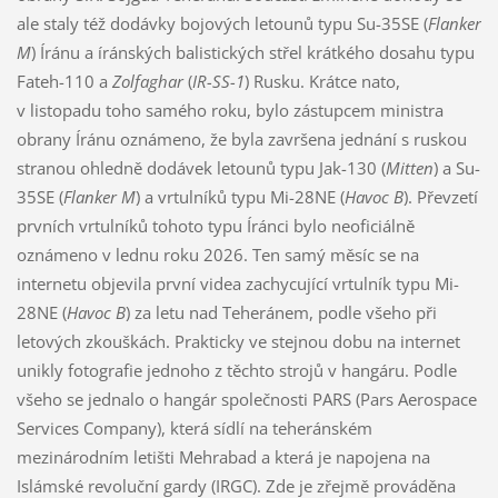
ale staly též dodávky bojových letounů typu Su-35SE (
Flanker
M
) Íránu a íránských balistických střel krátkého dosahu typu
Fateh-110 a
Zolfaghar
(
IR-SS-1
) Rusku. Krátce nato,
v listopadu toho samého roku, bylo zástupcem ministra
obrany Íránu oznámeno, že byla završena jednání s ruskou
stranou ohledně dodávek letounů typu Jak-130 (
Mitten
) a Su-
35SE (
Flanker M
) a vrtulníků typu Mi-28NE (
Havoc B
). Převzetí
prvních vrtulníků tohoto typu Íránci bylo neoficiálně
oznámeno v lednu roku 2026. Ten samý měsíc se na
internetu objevila první videa zachycující vrtulník typu Mi-
28NE (
Havoc B
) za letu nad Teheránem, podle všeho při
letových zkouškách. Prakticky ve stejnou dobu na internet
unikly fotografie jednoho z těchto strojů v hangáru. Podle
všeho se jednalo o hangár společnosti PARS (Pars Aerospace
Services Company), která sídlí na teheránském
mezinárodním letišti Mehrabad a která je napojena na
Islámské revoluční gardy (IRGC). Zde je zřejmě prováděna