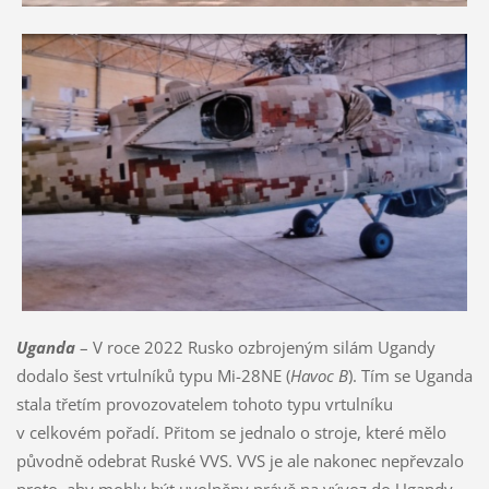
Uganda
– V roce 2022 Rusko ozbrojeným silám Ugandy
dodalo šest vrtulníků typu Mi-28NE (
Havoc B
). Tím se Uganda
stala třetím provozovatelem tohoto typu vrtulníku
v celkovém pořadí. Přitom se jednalo o stroje, které mělo
původně odebrat Ruské VVS. VVS je ale nakonec nepřevzalo
proto, aby mohly být uvolněny právě na vývoz do Ugandy.