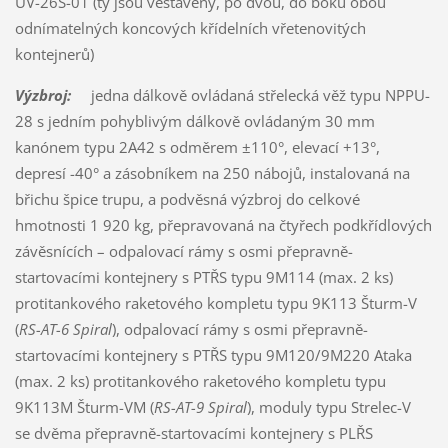
UV-26S-01 (ty jsou vestavěny, po dvou, do boků obou
odnímatelných koncových křídelních vřetenovitých
kontejnerů)
Výzbroj:
jedna dálkově ovládaná střelecká věž typu NPPU-
28 s jedním pohyblivým dálkově ovládaným 30 mm
kanónem typu 2A42 s odměrem ±110°, elevací +13°,
depresí -40° a zásobníkem na 250 nábojů, instalovaná na
břichu špice trupu, a podvěsná výzbroj do celkové
hmotnosti 1 920 kg, přepravovaná na čtyřech podkřídlových
závěsnících – odpalovací rámy s osmi přepravně-
startovacími kontejnery s PTŘS typu 9M114 (max. 2 ks)
protitankového raketového kompletu typu 9K113 Šturm-V
(
RS-AT-6 Spiral
), odpalovací rámy s osmi přepravně-
startovacími kontejnery s PTŘS typu 9M120/9M220 Ataka
(max. 2 ks) protitankového raketového kompletu typu
9K113M Šturm-VM (
RS-AT-9 Spiral
), moduly typu Strelec-V
se dvěma přepravně-startovacími kontejnery s PLŘS