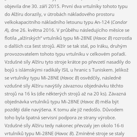
objevila dne 30. září 2015. První dva vrtulníky tohoto typu
do Alžíru dorazily, v útrobách nákladového prostoru
velkokapacitního nákladního letounu typu An-124 (
Condor
A
), dne 26. května 2016. V průběhu následujícího měsíce se
flotila „alžírských“ vrtulníků typu Mi-28NE (
Havoc B
) rozrostla
o dalších cca šest strojů. Alžír se tak stal, po Iráku, druhým
provozovatelem tohoto typu vrtulníku v celkovém pořadí.
Vzdušné síly Alžíru tyto stroje krátce po převzetí nasadily do
bojů s islámskými radikály ISIL u hranic s Tuniskem. Jelikož
se vrtulníky typu Mi-28NE (
Havoc B
) osvědčily, následně
vzdušné síly Alžíru navýšily závaznou objednávku těchto
strojů na 16 ks (dle některých strojů až na 20 ks). Závazná
objednávka vrtulníků typu Mi-28NE (
Havoc B
) měla být
později dále navýšena. K tomu ale již nedošlo. Důvodem
toho byla špatná servisní podpora ze strany výrobce.
Vzdušné síly Alžíru tedy nakonec převzaly jen okolo 16-ti
vrtulníků typu Mi-28NE (
Havoc B
). Zmíněné stroje se staly