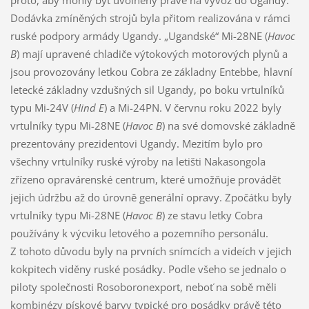
Dodávka zmíněných strojů byla přitom realizována v rámci
ruské podpory armády Ugandy. „Ugandské“ Mi-28NE (
Havoc
B
) mají upravené chladiče výtokových motorových plynů a
jsou provozovány letkou Cobra ze základny Entebbe, hlavní
letecké základny vzdušných sil Ugandy, po boku vrtulníků
typu Mi-24V (
Hind E
) a Mi-24PN. V červnu roku 2022 byly
vrtulníky typu Mi-28NE (
Havoc B
) na své domovské základně
prezentovány prezidentovi Ugandy. Mezitím bylo pro
všechny vrtulníky ruské výroby na letišti Nakasongola
zřízeno opravárenské centrum, které umožňuje provádět
jejich údržbu až do úrovně generální opravy. Zpočátku byly
vrtulníky typu Mi-28NE (
Havoc B
) ze stavu letky Cobra
používány k výcviku letového a pozemního personálu.
Z tohoto důvodu byly na prvních snímcích a videích v jejich
kokpitech viděny ruské posádky. Podle všeho se jednalo o
piloty společnosti Rosoboronexport, neboť na sobě měli
kombinézy pískové barvy typické pro posádky právě této