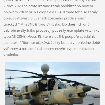
V roce 2023 se proto Iráčané začali poohlížet po novém
bojovém vrtulníku v Evropě a v USA. Kromě toho se začaly
objevovat zvěsti o úvahách zpětného prodeje všech
„iráckých“ Mi-28NE (
Havoc B
) Rusku. Do dnešních dnů
ozbrojené síly Iráku provozují pouze ty exempláře vrtulníku
typu Mi-28NE (
Havoc B
), které slouží k podpoře speciálních
jednotek. Přitom se očekává, že i ty budou v dohledné době
vyřazeny a následně nahrazeny novým typem bojového
vrtulníku.