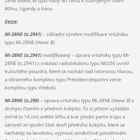
28NE (
Havoc B
) typu našly též cestu k ozbrojeným silám
Alžíru, Ugandy a Íránu.
Verze
:
Mi-28NE (iz.2941)
– základní výrobní modifikace vrtulníku
typu Mi-28NE (
Havoc B
)
Mi-28NE (iz.2941)
modifikovaný
– úprava vrtulníku typu Mi-
28NE (iz.2941) s instalací radiolokátoru typu N025E uvnitř
kulovitého pouzdra, které se nachází nad rotorovou hlavou,
a obranného komplexu typu President (exportní verze
komplexu typu Vitebsk).
Mi-28NE (iz.298)
– úprava vrtulníku typu Mi-28NE (
Havoc B
) s
druhým řízením v předním kokpitu. To si přitom vyžádalo
mírně (o 14 cm) zvětšit šířku a tvar přední partie trupu a
zároveň ze spodní části dveří předního kokpitu, které se
nacházejí na levoboku, vyjmout sendvičové pancéřování.