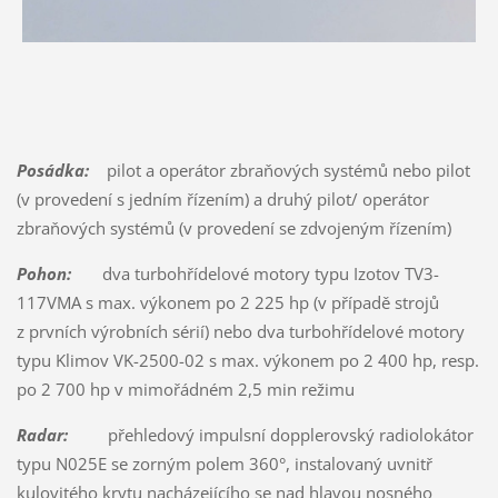
Posádka:
pilot a operátor zbraňových systémů nebo pilot
(v provedení s jedním řízením) a druhý pilot/ operátor
zbraňových systémů (v provedení se zdvojeným řízením)
Pohon:
dva turbohřídelové motory typu Izotov TV3-
117VMA s max. výkonem po 2 225 hp (v případě strojů
z prvních výrobních sérií) nebo dva turbohřídelové motory
typu Klimov VK-2500-02 s max. výkonem po 2 400 hp, resp.
po 2 700 hp v mimořádném 2,5 min režimu
Radar:
přehledový impulsní dopplerovský radiolokátor
typu N025E se zorným polem 360°, instalovaný uvnitř
kulovitého krytu nacházejícího se nad hlavou nosného