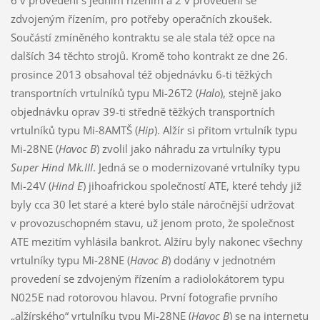
zdvojeným řízením, pro potřeby operačních zkoušek.
Součástí zmíněného kontraktu se ale stala též opce na
dalších 34 těchto strojů. Kromě toho kontrakt ze dne 26.
prosince 2013 obsahoval též objednávku 6-ti těžkých
transportních vrtulníků typu Mi-26T2 (
Halo
), stejně jako
objednávku oprav 39-ti středně těžkých transportních
vrtulníků typu Mi-8AMTŠ (
Hip
). Alžír si přitom vrtulník typu
Mi-28NE (
Havoc B
) zvolil jako náhradu za vrtulníky typu
Super Hind Mk.III
. Jedná se o modernizované vrtulníky typu
Mi-24V (
Hind E
) jihoafrickou společností ATE, které tehdy již
byly cca 30 let staré a které bylo stále náročnější udržovat
v provozuschopném stavu, už jenom proto, že společnost
ATE mezitím vyhlásila bankrot. Alžíru byly nakonec všechny
vrtulníky typu Mi-28NE (
Havoc B
) dodány v jednotném
provedení se zdvojeným řízením a radiolokátorem typu
N025E nad rotorovou hlavou. První fotografie prvního
„alžírského“ vrtulníku typu Mi-28NE (
Havoc B
) se na internetu