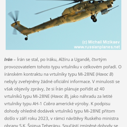
Irán
– Írán se stal, po Iráku, Alžíru a Ugandě, čtvrtým
provozovatelem tohoto typu vrtulníku v celkovém pořadí. O
íránském kontraktu na vrtulníky typu Mi-28NE (
Havoc B
)
nebyly zveřejněny žádné oficiální informace. V minulosti se
však objevily zprávy, že si Írán plánuje pořídit až 40
vrtulníků typu Mi-28NE (
Havoc B
), jako náhradu za letité
vrtulníky typu AH-1
Cobra
americké výroby. K podpisu
dohody ohledně dodávek vrtulníků typu Mi-28NE přitom
došlo v září roku 2023, v rámci návštěvy Ruského ministra
obrany S.K. Šojgua Teheránu. Součástí zmíněné dohody se