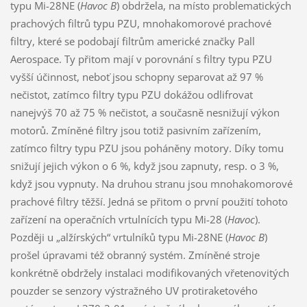
typu Mi-28NE (
Havoc B
) obdržela, na místo problematických
prachových filtrů typu PZU, mnohakomorové prachové
filtry, které se podobají filtrům americké značky Pall
Aerospace. Ty přitom mají v porovnání s filtry typu PZU
vyšší účinnost, neboť jsou schopny separovat až 97 %
nečistot, zatímco filtry typu PZU dokážou odlifrovat
nanejvýš 70 až 75 % nečistot, a současně nesnižují výkon
motorů. Zmíněné filtry jsou totiž pasivním zařízením,
zatímco filtry typu PZU jsou poháněny motory. Díky tomu
snižují jejich výkon o 6 %, když jsou zapnuty, resp. o 3 %,
když jsou vypnuty. Na druhou stranu jsou mnohakomorové
prachové filtry těžší. Jedná se přitom o první použití tohoto
zařízení na operačních vrtulnících typu Mi-28 (
Havoc
).
Později u „alžírských“ vrtulníků typu Mi-28NE (
Havoc B
)
prošel úpravami též obranný systém. Zmíněné stroje
konkrétně obdržely instalaci modifikovaných vřetenovitých
pouzder se senzory výstražného UV protiraketového