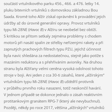
součástí vrtulníkového parku 456., 466. a 476. letky 14.
pluku bitevních vrtulníků s domovskou základnou Bou
Saada. Kromě toho Alžír získal oprávnění k provádění jejich
údržby až do úrovně generální opravy. Provoz vrtulníků
typu Mi-28NE (
Havoc B
) v Alžíru se neobešel bez obtíží.
S kritikou se přitom setkaly zejména problémy s chodem
motorů při nasátí spalin ze střelby neřízenými rakety a při
zapnutých prachových filtrech typu PZU, jejichž účinnost
byla navíc shledána za nedostatečnou, stejně jako potíže s
mazáním reduktoru a s přehříváním avioniky. Na druhou
stranu byla Alžířany velmi ceněna vysoká odolnost tohoto
stroje v boji. Ani jeden z cca 30-ti zásahů, které „alžírským“
vrtulníkům typu Mi-28NE (
Havoc B
) uštědřil protivník
v průběhu prvního roku nasazení, totiž neskončil havárií.
V jednom případě se dokonce jednalo o zásah reaktivním
protitankovým granátem RPG-7 (který ale nevybuchnul).
Později, někdy po roce 2017, většina „alžírských“ vrtulníků