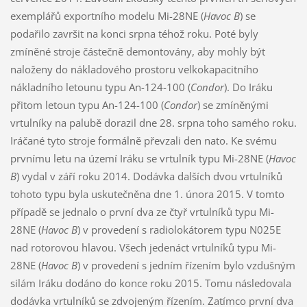
exemplářů exportního modelu Mi-28NE (
Havoc B
) se
podařilo završit na konci srpna téhož roku. Poté byly
zmíněné stroje částečně demontovány, aby mohly být
naloženy do nákladového prostoru velkokapacitního
nákladního letounu typu An-124-100 (
Condor
). Do Iráku
přitom letoun typu An-124-100 (
Condor
) se zmíněnými
vrtulníky na palubě dorazil dne 28. srpna toho samého roku.
Iráčané tyto stroje formálně převzali den nato. Ke svému
prvnímu letu na území Iráku se vrtulník typu Mi-28NE (
Havoc
B
) vydal v září roku 2014. Dodávka dalších dvou vrtulníků
tohoto typu byla uskutečněna dne 1. února 2015. V tomto
případě se jednalo o první dva ze čtyř vrtulníků typu Mi-
28NE (
Havoc B
) v provedení s radiolokátorem typu N025E
nad rotorovou hlavou. Všech jedenáct vrtulníků typu Mi-
28NE (
Havoc B
) v provedení s jedním řízením bylo vzdušným
silám Iráku dodáno do konce roku 2015. Tomu následovala
dodávka vrtulníků se zdvojeným řízením. Zatímco první dva