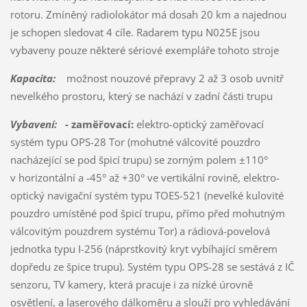
rotoru. Zmíněný radiolokátor má dosah 20 km a najednou
je schopen sledovat 4 cíle. Radarem typu N025E jsou
vybaveny pouze některé sériové exempláře tohoto stroje
Kapacita:
možnost nouzové přepravy 2 až 3 osob uvnitř
nevelkého prostoru, který se nachází v zadní části trupu
Vybavení:
- zaměřovací:
elektro-optický zaměřovací
systém typu OPS-28 Tor (mohutné válcovité pouzdro
nacházející se pod špicí trupu) se zorným polem ±110°
v horizontální a -45° až +30° ve vertikální rovině, elektro-
optický navigační systém typu TOES-521 (nevelké kulovité
pouzdro umístěné pod špicí trupu, přímo před mohutným
válcovitým pouzdrem systému Tor) a rádiová-povelová
jednotka typu I-256 (náprstkovitý kryt vybíhající směrem
dopředu ze špice trupu). Systém typu OPS-28 se sestává z IČ
senzoru, TV kamery, která pracuje i za nízké úrovně
osvětlení, a laserového dálkoměru a slouží pro vyhledávání