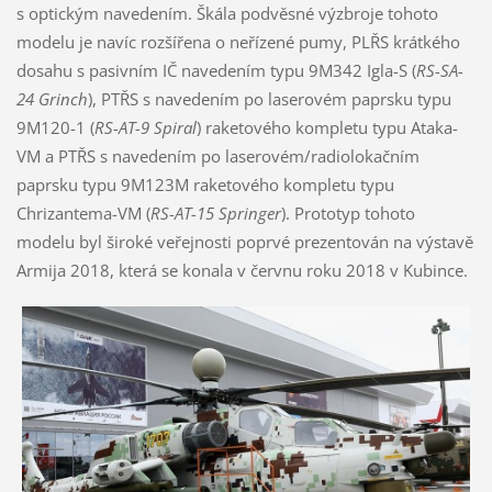
s optickým navedením. Škála podvěsné výzbroje tohoto
modelu je navíc rozšířena o neřízené pumy, PLŘS krátkého
dosahu s pasivním IČ navedením typu 9M342 Igla-S (
RS-SA-
24 Grinch
), PTŘS s navedením po laserovém paprsku typu
9M120-1 (
RS-AT-9 Spiral
) raketového kompletu typu Ataka-
VM a PTŘS s navedením po laserovém/radiolokačním
paprsku typu 9M123M raketového kompletu typu
Chrizantema-VM (
RS-AT-15 Springer
). Prototyp tohoto
modelu byl široké veřejnosti poprvé prezentován na výstavě
Armija 2018, která se konala v červnu roku 2018 v Kubince.