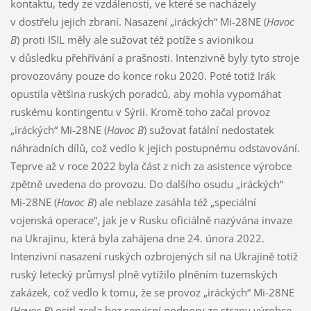
kontaktu, tedy ze vzdálenosti, ve které se nacházely
v dostřelu jejich zbraní. Nasazení „iráckých“ Mi-28NE (
Havoc
B
) proti ISIL měly ale sužovat též potíže s avionikou
v důsledku přehřívání a prašnosti. Intenzivně byly tyto stroje
provozovány pouze do konce roku 2020. Poté totiž Irák
opustila většina ruských poradců, aby mohla vypomáhat
ruskému kontingentu v Sýrii. Kromě toho začal provoz
„iráckých“ Mi-28NE (
Havoc B
) sužovat fatální nedostatek
náhradních dílů, což vedlo k jejich postupnému odstavování.
Teprve až v roce 2022 byla část z nich za asistence výrobce
zpětně uvedena do provozu. Do dalšího osudu „iráckých“
Mi-28NE (
Havoc B
) ale neblaze zasáhla též „speciální
vojenská operace“, jak je v Rusku oficiálně nazývána invaze
na Ukrajinu, která byla zahájena dne 24. února 2022.
Intenzivní nasazení ruských ozbrojených sil na Ukrajině totiž
ruský letecký průmysl plně vytížilo plněním tuzemských
zakázek, což vedlo k tomu, že se provoz „iráckých“ Mi-28NE
(
Havoc B
) ocitl zcela bez servisní podpory ze strany výrobce.