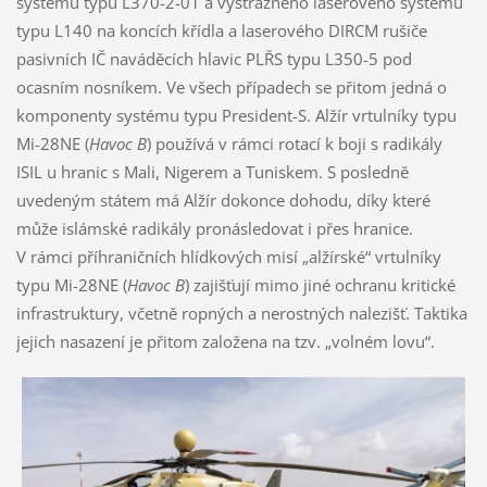
systému typu L370-2-01 a výstražného laserového systému
typu L140 na koncích křídla a laserového DIRCM rušiče
pasivních IČ naváděcích hlavic PLŘS typu L350-5 pod
ocasním nosníkem. Ve všech případech se přitom jedná o
komponenty systému typu President-S. Alžír vrtulníky typu
Mi-28NE (
Havoc B
) používá v rámci rotací k boji s radikály
ISIL u hranic s Mali, Nigerem a Tuniskem. S posledně
uvedeným státem má Alžír dokonce dohodu, díky které
může islámské radikály pronásledovat i přes hranice.
V rámci příhraničních hlídkových misí „alžírské“ vrtulníky
typu Mi-28NE (
Havoc B
) zajišťují mimo jiné ochranu kritické
infrastruktury, včetně ropných a nerostných nalezišť. Taktika
jejich nasazení je přitom založena na tzv. „volném lovu“.