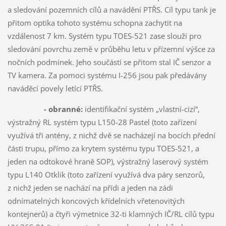
a sledování pozemních cílů a navádění PTŘS. Cíl typu tank je
přitom optika tohoto systému schopna zachytit na
vzdálenost 7 km. Systém typu TOES-521 zase slouží pro
sledování povrchu země v průběhu letu v přízemní výšce za
nočních podmínek. Jeho součástí se přitom stal IČ senzor a
TV kamera. Za pomoci systému I-256 jsou pak předávány
naváděcí povely letící PTŘS.
- obranné:
identifikační systém „vlastní-cizí“,
výstražný RL systém typu L150-28 Pastel (toto zařízení
využívá tři antény, z nichž dvě se nacházejí na bocích přední
části trupu, přímo za krytem systému typu TOES-521, a
jeden na odtokové hraně SOP), výstražný laserový systém
typu L140 Otklik (toto zařízení využívá dva páry senzorů,
z nichž jeden se nachází na přídi a jeden na zádi
odnímatelných koncových křídelních vřetenovitých
kontejnerů) a čtyři výmetnice 32-ti klamných IČ/RL cílů typu