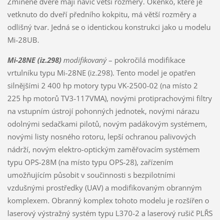
Zmíněné dveře mají navíc větší rozměry. Okénko, které je
vetknuto do dveří předního kokpitu, má větší rozměry a
odlišný tvar. Jedná se o identickou konstrukci jako u modelu
Mi-28UB.
Mi-28NE (iz.298)
modifikovaný
– pokročilá modifikace
vrtulníku typu Mi-28NE (iz.298). Tento model je opatřen
silnějšími 2 400 hp motory typu VK-2500-02 (na místo 2
225 hp motorů TV3-117VMA), novými protiprachovými filtry
na vstupním ústrojí pohonných jednotek, novými nárazu
odolnými sedačkami pilotů, novým padákovým systémem,
novými listy nosného rotoru, lepší ochranou palivových
nádrží, novým elektro-optickým zaměřovacím systémem
typu OPS-28M (na místo typu OPS-28), zařízením
umožňujícím působit v součinnosti s bezpilotními
vzdušnými prostředky (UAV) a modifikovaným obranným
komplexem. Obranný komplex tohoto modelu je rozšířen o
laserový výstražný systém typu L370-2 a laserový rušič PLŘS