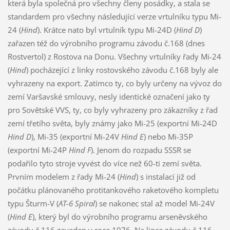
která byla společná pro všechny členy posádky, a stala se
standardem pro všechny následující verze vrtulníku typu Mi-
24 (
Hind
). Krátce nato byl vrtulník typu Mi-24D (
Hind D
)
zařazen též do výrobního programu závodu č.168 (dnes
Rostvertol) z Rostova na Donu. Všechny vrtulníky řady Mi-24
(
Hind
) pocházející z linky rostovského závodu č.168 byly ale
vyhrazeny na export. Zatímco ty, co byly určeny na vývoz do
zemí Varšavské smlouvy, nesly identické označení jako ty
pro Sovětské VVS, ty, co byly vyhrazeny pro zákazníky z řad
zemí třetího světa, byly známy jako Mi-25 (exportní Mi-24D
Hind D
), Mi-35 (exportní Mi-24V
Hind E
) nebo Mi-35P
(exportní Mi-24P
Hind F
). Jenom do rozpadu SSSR se
podařilo tyto stroje vyvést do více než 60-ti zemí světa.
Prvním modelem z řady Mi-24 (
Hind
) s instalací již od
počátku plánovaného protitankového raketového kompletu
typu Šturm-V (
AT-6 Spiral
) se nakonec stal až model Mi-24V
(
Hind E
), který byl do výrobního programu arseněvského