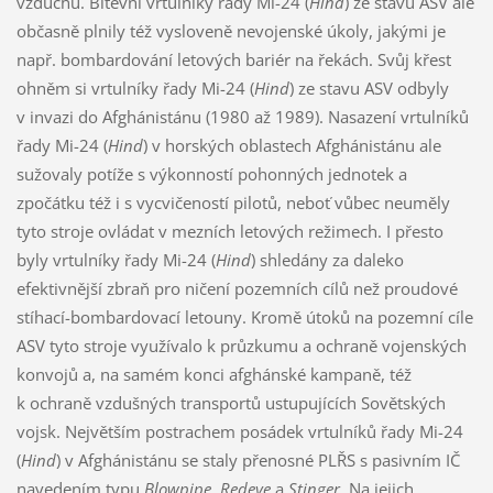
vzduchu. Bitevní vrtulníky řady Mi-24 (
Hind
) ze stavu ASV ale
občasně plnily též vysloveně nevojenské úkoly, jakými je
např. bombardování letových bariér na řekách. Svůj křest
ohněm si vrtulníky řady Mi-24 (
Hind
) ze stavu ASV odbyly
v invazi do Afghánistánu (1980 až 1989). Nasazení vrtulníků
řady Mi-24 (
Hind
) v horských oblastech Afghánistánu ale
sužovaly potíže s výkonností pohonných jednotek a
zpočátku též i s vycvičeností pilotů, neboť vůbec neuměly
tyto stroje ovládat v mezních letových režimech. I přesto
byly vrtulníky řady Mi-24 (
Hind
) shledány za daleko
efektivnější zbraň pro ničení pozemních cílů než proudové
stíhací-bombardovací letouny. Kromě útoků na pozemní cíle
ASV tyto stroje využívalo k průzkumu a ochraně vojenských
konvojů a, na samém konci afghánské kampaně, též
k ochraně vzdušných transportů ustupujících Sovětských
vojsk. Největším postrachem posádek vrtulníků řady Mi-24
(
Hind
) v Afghánistánu se staly přenosné PLŘS s pasivním IČ
navedením typu
Blowpipe
,
Redeye
a
Stinger
. Na jejich