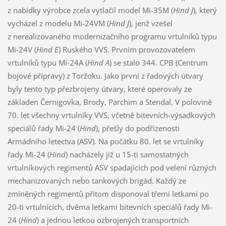
z nabídky výrobce zcela vytlačil model Mi-35M (
Hind J
), který
vycházel z modelu Mi-24VM (
Hind J
), jenž vzešel
z nerealizovaného modernizačního programu vrtulníků typu
Mi-24V (
Hind E
) Ruského VVS. Prvním provozovatelem
vrtulníků typu Mi-24A (
Hind A
) se stalo 344. CPB (Centrum
bojové přípravy) z Toržoku. Jako první z řadových útvary
byly tento typ přezbrojeny útvary, které operovaly ze
základen Černigovka, Brody, Parchim a Stendal. V polovině
70. let všechny vrtulníky VVS, včetně bitevních-výsadkových
speciálů řady Mi-24 (
Hind
), přešly do podřízenosti
Armádního letectva (ASV). Na počátku 80. let se vrtulníky
řady Mi-24 (
Hind
) nacházely již u 15-ti samostatných
vrtulníkových regimentů ASV spadajících pod velení různých
mechanizovaných nebo tankových brigád. Každý ze
zmíněných regimentů přitom disponoval třemi letkami po
20-ti vrtulnících, dvěma letkami bitevních speciálů řady Mi-
24 (
Hind
) a jednou letkou ozbrojených transportních