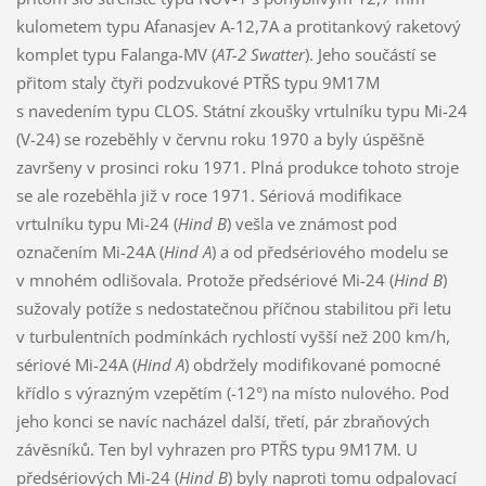
kulometem typu Afanasjev A-12,7A a protitankový raketový
komplet typu Falanga-MV (
AT-2
Swatter
). Jeho součástí se
přitom staly čtyři podzvukové PTŘS typu 9M17M
s navedením typu CLOS. Státní zkoušky vrtulníku typu Mi-24
(V-24) se rozeběhly v červnu roku 1970 a byly úspěšně
završeny v prosinci roku 1971. Plná produkce tohoto stroje
se ale rozeběhla již v roce 1971. Sériová modifikace
vrtulníku typu Mi-24 (
Hind B
) vešla ve známost pod
označením Mi-24A (
Hind A
) a od předsériového modelu se
v mnohém odlišovala. Protože předsériové Mi-24 (
Hind B
)
sužovaly potíže s nedostatečnou příčnou stabilitou při letu
v turbulentních podmínkách rychlostí vyšší než 200 km/h,
sériové Mi-24A (
Hind A
) obdržely modifikované pomocné
křídlo s výrazným vzepětím (-12°) na místo nulového. Pod
jeho konci se navíc nacházel další, třetí, pár zbraňových
závěsníků. Ten byl vyhrazen pro PTŘS typu 9M17M. U
předsériových Mi-24 (
Hind B
) byly naproti tomu odpalovací