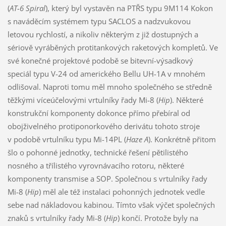
(
AT-6 Spiral
), který byl vystavěn na PTŘS typu 9M114 Kokon
s naváděcím systémem typu SACLOS a nadzvukovou
letovou rychlostí, a nikoliv některým z již dostupných a
sériově vyráběných protitankových raketových kompletů. Ve
své konečné projektové podobě se bitevní-výsadkový
speciál typu V-24 od amerického Bellu UH-1A v mnohém
odlišoval. Naproti tomu měl mnoho společného se středně
těžkými víceúčelovými vrtulníky řady Mi-8 (
Hip
). Některé
konstrukční komponenty dokonce přímo přebíral od
obojživelného protiponorkového derivátu tohoto stroje
v podobě vrtulníku typu Mi-14PL (
Haze A
). Konkrétně přitom
šlo o pohonné jednotky, technické řešení pětilistého
nosného a třílistého vyrovnávacího rotoru, některé
komponenty transmise a SOP. Společnou s vrtulníky řady
Mi-8 (
Hip
) měl ale též instalaci pohonných jednotek vedle
sebe nad nákladovou kabinou. Tímto však výčet společných
znaků s vrtulníky řady Mi-8 (
Hip
) končí. Protože byly na