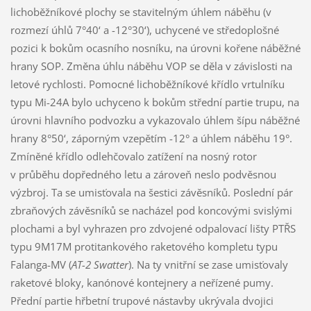
lichoběžníkové plochy se stavitelným úhlem náběhu (v
rozmezí úhlů 7°40‘ a -12°30‘), uchycené ve středoplošné
pozici k bokům ocasního nosníku, na úrovni kořene náběžné
hrany SOP. Změna úhlu náběhu VOP se děla v závislosti na
letové rychlosti. Pomocné lichoběžníkové křídlo vrtulníku
typu Mi-24A bylo uchyceno k bokům střední partie trupu, na
úrovni hlavního podvozku a vykazovalo úhlem šípu náběžné
hrany 8°50‘, záporným vzepětím -12° a úhlem náběhu 19°.
Zmíněné křídlo odlehčovalo zatížení na nosný rotor
v průběhu dopředného letu a zároveň neslo podvěsnou
výzbroj. Ta se umisťovala na šestici závěsníků. Poslední pár
zbraňových závěsníků se nacházel pod koncovými svislými
plochami a byl vyhrazen pro zdvojené odpalovací lišty PTŘS
typu 9M17M protitankového raketového kompletu typu
Falanga-MV (
AT-2 Swatter
). Na ty vnitřní se zase umisťovaly
raketové bloky, kanónové kontejnery a neřízené pumy.
Přední partie hřbetní trupové nástavby ukrývala dvojici