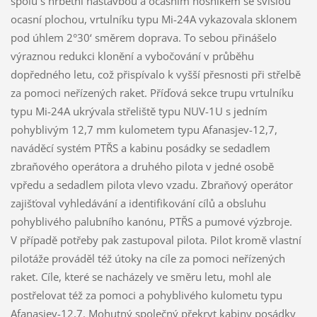
spolu s hřbetní nástavbou a ocasním nosníkem se svislou
ocasní plochou, vrtulníku typu Mi-24A vykazovala sklonem
pod úhlem 2°30‘ směrem doprava. To sebou přinášelo
výraznou redukci klonění a vybočování v průběhu
dopředného letu, což přispívalo k vyšší přesnosti při střelbě
za pomoci neřízených raket. Příďová sekce trupu vrtulníku
typu Mi-24A ukrývala střeliště typu NUV-1U s jedním
pohyblivým 12,7 mm kulometem typu Afanasjev-12,7,
naváděcí systém PTŘS a kabinu posádky se sedadlem
zbraňového operátora a druhého pilota v jedné osobě
vpředu a sedadlem pilota vlevo vzadu. Zbraňový operátor
zajišťoval vyhledávání a identifikování cílů a obsluhu
pohyblivého palubního kanónu, PTŘS a pumové výzbroje.
V případě potřeby pak zastupoval pilota. Pilot kromě vlastní
pilotáže prováděl též útoky na cíle za pomoci neřízených
raket. Cíle, které se nacházely ve směru letu, mohl ale
postřelovat též za pomoci a pohyblivého kulometu typu
Afanasjev-12,7. Mohutný společný překryt kabiny posádky