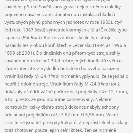
zavedení přitom Sověti zareagovali nejen změnou taktiky
bojového nasazení, ale i dodatečnou instalací chladičů
výstupných plynů pohonných jednotek (v roce 1983), čtyř
(od roku 1987 šesti) výmetnic klamných cílů a IČ rušiče typu
Ispanka (
Hot Brick
). Ruské vzdušné síly ale tyto stroje
nasadily též v obou konfliktech v Čečensku (1994 až 1996 a
1999 až 2001). Do dnešních dnů přitom tyto stroje stihly
zasáhnout do více než 30-ti ozbrojených konfliktů světa o
různé intenzitě. Z výsledků bohatého bojového nasazení
vrtulníků řady Mi-24 (
Hind
) nicméně vyplynulo, že se jedná o
nepříliš odolné stroje. Vrtulníkům řady Mi-24 (
Hind
) totiž
dokázaly uštědřit vážné poškození i projektily ráže 12,7 mm,
a to i přesto, že jsou mohutně pancéřovány. Některé
konstrukční celky těchto strojů dokonce nebyly schopny
odolat ani projektilům ráže 7,62 mm či 5,56 mm. Velmi
zranitelné jsou též překryty kokpitů. Z neprůstřelného skla je
totiž zhotoven pouze jejich čelní štítek. Ten se nicméně