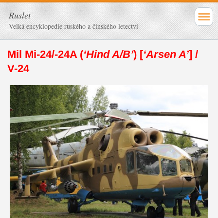
Ruslet
Velká encyklopedie ruského a čínského letectví
Mil Mi-24/-24A (
‘Hind A/B’
) [
‘Arsen A’
] /
V-24