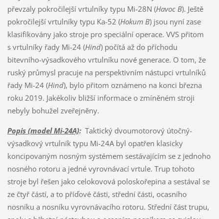
převzaly pokročilejší vrtulníky typu Mi-28N (
Havoc B
). Ještě
pokročilejší vrtulníky typu Ka-52 (
Hokum B
) jsou nyní zase
klasifikovány jako stroje pro speciální operace. VVS přitom
s vrtulníky řady Mi-24 (
Hind
) počítá až do příchodu
bitevního-výsadkového vrtulníku nové generace. O tom, že
ruský průmysl pracuje na perspektivním nástupci vrtulníků
řady Mi-24 (
Hind
), bylo přitom oznámeno na konci března
roku 2019. Jakékoliv bližší informace o zmíněném stroji
nebyly bohužel zveřejněny.
Popis (model Mi-24A)
:
Taktický dvoumotorový útočný-
výsadkový vrtulník typu Mi-24A byl opatřen klasicky
koncipovaným nosným systémem sestávajícím se z jednoho
nosného rotoru a jedné vyrovnávací vrtule. Trup tohoto
stroje byl řešen jako celokovová poloskořepina a sestával se
ze čtyř částí, a to příďové části, střední části, ocasního
nosníku a nosníku vyrovnávacího rotoru. Střední část trupu,