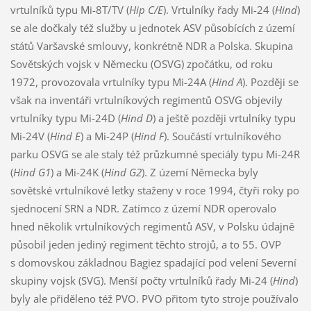
vrtulníků typu Mi-8T/TV (
Hip C/E
). Vrtulníky řady Mi-24 (
Hind
)
se ale dočkaly též služby u jednotek ASV působících z území
států Varšavské smlouvy, konkrétně NDR a Polska. Skupina
Sovětských vojsk v Německu (OSVG) zpočátku, od roku
1972, provozovala vrtulníky typu Mi-24A (
Hind A
). Později se
však na inventáři vrtulníkových regimentů OSVG objevily
vrtulníky typu Mi-24D (
Hind D
) a ještě později vrtulníky typu
Mi-24V (
Hind E
) a Mi-24P (
Hind F
). Součástí vrtulníkového
parku OSVG se ale staly též průzkumné speciály typu Mi-24R
(
Hind G1
) a Mi-24K (
Hind G2
). Z území Německa byly
sovětské vrtulníkové letky staženy v roce 1994, čtyři roky po
sjednocení SRN a NDR. Zatímco z území NDR operovalo
hned několik vrtulníkových regimentů ASV, v Polsku údajně
působil jeden jediný regiment těchto strojů, a to 55. OVP
s domovskou základnou Bagiez spadající pod velení Severní
skupiny vojsk (SVG). Menší počty vrtulníků řady Mi-24 (
Hind
)
byly ale přiděleno též PVO. PVO přitom tyto stroje používalo