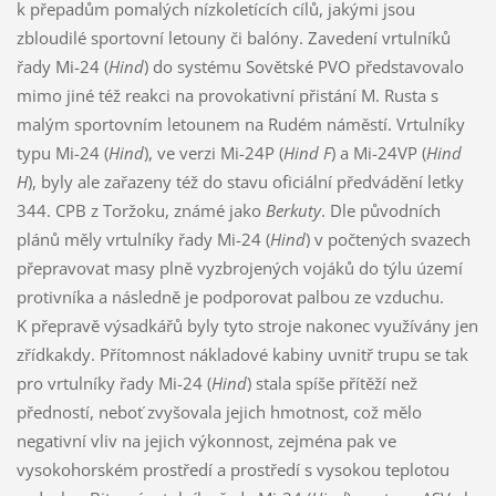
k přepadům pomalých nízkoletících cílů, jakými jsou
zbloudilé sportovní letouny či balóny. Zavedení vrtulníků
řady Mi-24 (
Hind
) do systému Sovětské PVO představovalo
mimo jiné též reakci na provokativní přistání M. Rusta s
malým sportovním letounem na Rudém náměstí. Vrtulníky
typu Mi-24 (
Hind
), ve verzi Mi-24P (
Hind F
) a Mi-24VP (
Hind
H
), byly ale zařazeny též do stavu oficiální předvádění letky
344. CPB z Toržoku, známé jako
Berkuty
. Dle původních
plánů měly vrtulníky řady Mi-24 (
Hind
) v počtených svazech
přepravovat masy plně vyzbrojených vojáků do týlu území
protivníka a následně je podporovat palbou ze vzduchu.
K přepravě výsadkářů byly tyto stroje nakonec využívány jen
zřídkakdy. Přítomnost nákladové kabiny uvnitř trupu se tak
pro vrtulníky řady Mi-24 (
Hind
) stala spíše přítěží než
předností, neboť zvyšovala jejich hmotnost, což mělo
negativní vliv na jejich výkonnost, zejména pak ve
vysokohorském prostředí a prostředí s vysokou teplotou