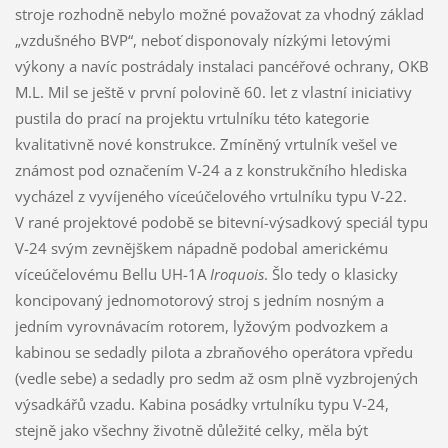
stroje rozhodně nebylo možné považovat za vhodný základ
„vzdušného BVP“, neboť disponovaly nízkými letovými
výkony a navíc postrádaly instalaci pancéřové ochrany, OKB
M.L. Mil se ještě v první polovině 60. let z vlastní iniciativy
pustila do prací na projektu vrtulníku této kategorie
kvalitativně nové konstrukce. Zmíněný vrtulník vešel ve
známost pod označením V-24 a z konstrukčního hlediska
vycházel z vyvíjeného víceúčelového vrtulníku typu V-22.
V rané projektové podobě se bitevní-výsadkový speciál typu
V-24 svým zevnějškem nápadně podobal americkému
víceúčelovému Bellu UH-1A
Iroquois
. Šlo tedy o klasicky
koncipovaný jednomotorový stroj s jedním nosným a
jedním vyrovnávacím rotorem, lyžovým podvozkem a
kabinou se sedadly pilota a zbraňového operátora vpředu
(vedle sebe) a sedadly pro sedm až osm plně vyzbrojených
výsadkářů vzadu. Kabina posádky vrtulníku typu V-24,
stejně jako všechny životně důležité celky, měla být