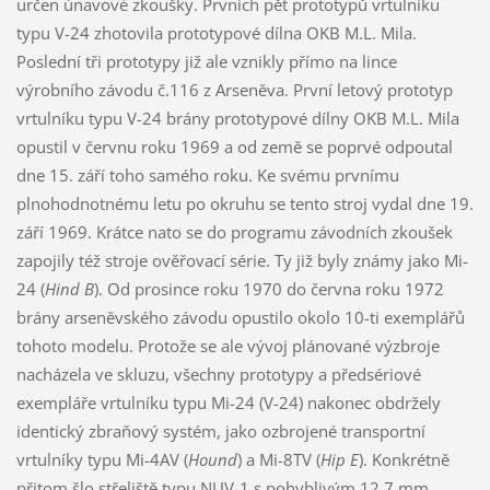
určen únavové zkoušky. Prvních pět prototypů vrtulníku
typu V-24 zhotovila prototypové dílna OKB M.L. Mila.
Poslední tři prototypy již ale vznikly přímo na lince
výrobního závodu č.116 z Arseněva. První letový prototyp
vrtulníku typu V-24 brány prototypové dílny OKB M.L. Mila
opustil v červnu roku 1969 a od země se poprvé odpoutal
dne 15. září toho samého roku. Ke svému prvnímu
plnohodnotnému letu po okruhu se tento stroj vydal dne 19.
září 1969. Krátce nato se do programu závodních zkoušek
zapojily též stroje ověřovací série. Ty již byly známy jako Mi-
24 (
Hind B
). Od prosince roku 1970 do června roku 1972
brány arseněvského závodu opustilo okolo 10-ti exemplářů
tohoto modelu. Protože se ale vývoj plánované výzbroje
nacházela ve skluzu, všechny prototypy a předsériové
exempláře vrtulníku typu Mi-24 (V-24) nakonec obdržely
identický zbraňový systém, jako ozbrojené transportní
vrtulníky typu Mi-4AV (
Hound
) a Mi-8TV (
Hip E
). Konkrétně
přitom šlo střeliště typu NUV-1 s pohyblivým 12,7 mm