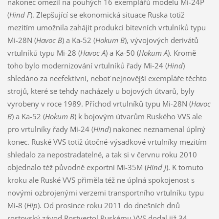
nakonec omezil na pouhých 16 exemplářů modelu Mi-24P
(
Hind F
). Zlepšující se ekonomická situace Ruska totiž
mezitím umožnila zahájit produkci bitevních vrtulníků typu
Mi-28N (
Havoc B
) a Ka-52 (
Hokum B
), vývojových derivátů
vrtulníků typu Mi-28 (
Havoc A
) a Ka-50 (
Hokum A
). Kromě
toho bylo modernizování vrtulníků řady Mi-24 (
Hind
)
shledáno za neefektivní, neboť nejnovější exempláře těchto
strojů, které se tehdy nacházely u bojových útvarů, byly
vyrobeny v roce 1989. Příchod vrtulníků typu Mi-28N (
Havoc
B
) a Ka-52 (
Hokum B
) k bojovým útvarům Ruského VVS ale
pro vrtulníky řady Mi-24 (
Hind
) nakonec neznamenal úplný
konec. Ruské VVS totiž útočné-výsadkové vrtulníky mezitím
shledalo za nepostradatelné, a tak si v červnu roku 2010
objednalo též původně exportní Mi-35M (
Hind J
). K tomuto
kroku ale Ruské VVS přiměla též ne úplná spokojenost s
novými ozbrojenými verzemi transportního vrtulníku typu
Mi-8 (
Hip
). Od prosince roku 2011 do dnešních dnů
rostovský závod Rostvertol Ruskému VVS dodal již 34