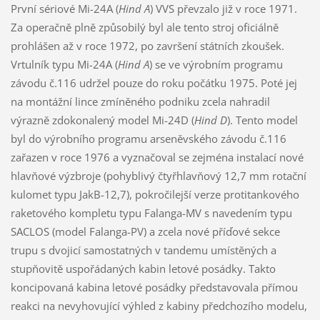
První sériové Mi-24A (
Hind A
) VVS převzalo již v roce 1971.
Za operačně plně způsobilý byl ale tento stroj oficiálně
prohlášen až v roce 1972, po završení státních zkoušek.
Vrtulník typu Mi-24A (
Hind A
) se ve výrobním programu
závodu č.116 udržel pouze do roku počátku 1975. Poté jej
na montážní lince zmíněného podniku zcela nahradil
výrazně zdokonalený model Mi-24D (
Hind D
). Tento model
byl do výrobního programu arseněvského závodu č.116
zařazen v roce 1976 a vyznačoval se zejména instalací nové
hlavňové výzbroje (pohyblivý čtyřhlavňový 12,7 mm rotační
kulomet typu JakB-12,7), pokročilejší verze protitankového
raketového kompletu typu Falanga-MV s navedením typu
SACLOS (model Falanga-PV) a zcela nové příďové sekce
trupu s dvojicí samostatných v tandemu umístěných a
stupňovitě uspořádaných kabin letové posádky. Takto
koncipovaná kabina letové posádky představovala přímou
reakci na nevyhovující výhled z kabiny předchozího modelu,