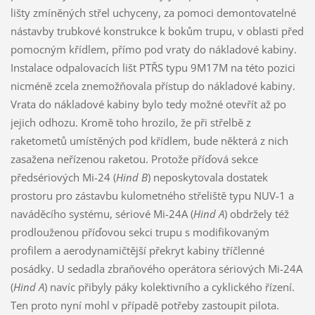
lišty zmíněných střel uchyceny, za pomoci demontovatelné
nástavby trubkové konstrukce k bokům trupu, v oblasti před
pomocným křídlem, přímo pod vraty do nákladové kabiny.
Instalace odpalovacích lišt PTŘS typu 9M17M na této pozici
nicméně zcela znemožňovala přístup do nákladové kabiny.
Vrata do nákladové kabiny bylo tedy možné otevřít až po
jejich odhozu. Kromě toho hrozilo, že při střelbě z
raketometů umístěných pod křídlem, bude některá z nich
zasažena neřízenou raketou. Protože příďová sekce
předsériových Mi-24 (
Hind B
) neposkytovala dostatek
prostoru pro zástavbu kulometného střeliště typu NUV-1 a
naváděcího systému, sériové Mi-24A (
Hind A
) obdržely též
prodlouženou příďovou sekci trupu s modifikovaným
profilem a aerodynamičtější překryt kabiny tříčlenné
posádky. U sedadla zbraňového operátora sériových Mi-24A
(
Hind A
) navíc přibyly páky kolektivního a cyklického řízení.
Ten proto nyní mohl v případě potřeby zastoupit pilota.