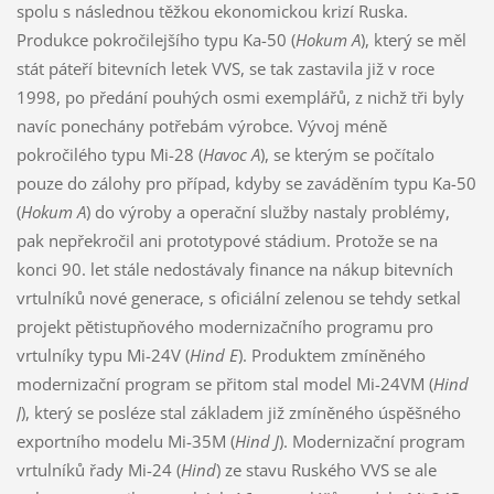
spolu s následnou těžkou ekonomickou krizí Ruska.
Produkce pokročilejšího typu Ka-50 (
Hokum A
), který se měl
stát páteří bitevních letek VVS, se tak zastavila již v roce
1998, po předání pouhých osmi exemplářů, z nichž tři byly
navíc ponechány potřebám výrobce. Vývoj méně
pokročilého typu Mi-28 (
Havoc A
), se kterým se počítalo
pouze do zálohy pro případ, kdyby se zaváděním typu Ka-50
(
Hokum A
) do výroby a operační služby nastaly problémy,
pak nepřekročil ani prototypové stádium. Protože se na
konci 90. let stále nedostávaly finance na nákup bitevních
vrtulníků nové generace, s oficiální zelenou se tehdy setkal
projekt pětistupňového modernizačního programu pro
vrtulníky typu Mi-24V (
Hind E
). Produktem zmíněného
modernizační program se přitom stal model Mi-24VM (
Hind
J
), který se posléze stal základem již zmíněného úspěšného
exportního modelu Mi-35M (
Hind J
). Modernizační program
vrtulníků řady Mi-24 (
Hind
) ze stavu Ruského VVS se ale