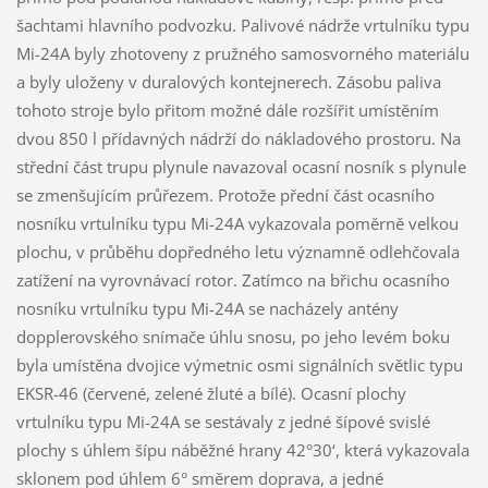
šachtami hlavního podvozku. Palivové nádrže vrtulníku typu
Mi-24A byly zhotoveny z pružného samosvorného materiálu
a byly uloženy v duralových kontejnerech. Zásobu paliva
tohoto stroje bylo přitom možné dále rozšířit umístěním
dvou 850 l přídavných nádrží do nákladového prostoru. Na
střední část trupu plynule navazoval ocasní nosník s plynule
se zmenšujícím průřezem. Protože přední část ocasního
nosníku vrtulníku typu Mi-24A vykazovala poměrně velkou
plochu, v průběhu dopředného letu významně odlehčovala
zatížení na vyrovnávací rotor. Zatímco na břichu ocasního
nosníku vrtulníku typu Mi-24A se nacházely antény
dopplerovského snímače úhlu snosu, po jeho levém boku
byla umístěna dvojice výmetnic osmi signálních světlic typu
EKSR-46 (červené, zelené žluté a bílé). Ocasní plochy
vrtulníku typu Mi-24A se sestávaly z jedné šípové svislé
plochy s úhlem šípu náběžné hrany 42°30‘, která vykazovala
sklonem pod úhlem 6° směrem doprava, a jedné