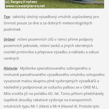
Typ
:
taktický útočný-výsadkový vrtulník uzpůsobený pro
činnost pouze za dne a za dobrých meteorologických
podmínek
Určení
:
ničení pozemních cílů v rámci přímé podpory
pozemních jednotek, ničení tanků a jiných obrněných
vozidel protivníka a přeprava výsadku a nákladu a odsun
raněných
Historie
:
Myšlenka specializovaného ozbrojeného a
mohutně pancéřovaného výsadkového vrtulníku schopného
vysazovat malou skupinu plně vyzbrojených výsadkářů a
následně ji podporovat ze vzduchu palbou se v OKB M.L.
Mila zrodila již na počátku 60. let. Tomu přitom předcházely
úspěšné zkoušky raketové výzbroje na transportních
vrtulnících typu Mi-1 (
Hare
) a Mi-4 (
Hound A
). Protože tyto