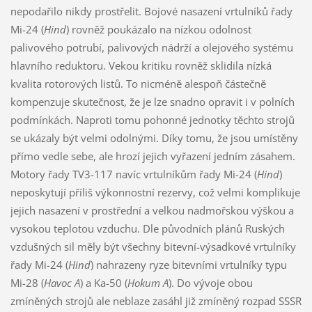
nepodařilo nikdy prostřelit. Bojové nasazení vrtulníků řady
Mi-24 (
Hind
) rovněž poukázalo na nízkou odolnost
palivového potrubí, palivových nádrží a olejového systému
hlavního reduktoru. Vekou kritiku rovněž sklidila nízká
kvalita rotorových listů. To nicméně alespoň částečně
kompenzuje skutečnost, že je lze snadno opravit i v polních
podmínkách. Naproti tomu pohonné jednotky těchto strojů
se ukázaly být velmi odolnými. Díky tomu, že jsou umístěny
přímo vedle sebe, ale hrozí jejich vyřazení jedním zásahem.
Motory řady TV3-117 navíc vrtulníkům řady Mi-24 (
Hind
)
neposkytují příliš výkonnostní rezervy, což velmi komplikuje
jejich nasazení v prostřední a velkou nadmořskou výškou a
vysokou teplotou vzduchu. Dle původních plánů Ruských
vzdušných sil měly být všechny bitevní-výsadkové vrtulníky
řady Mi-24 (
Hind
) nahrazeny ryze bitevními vrtulníky typu
Mi-28 (
Havoc A
) a Ka-50 (
Hokum A
). Do vývoje obou
zmíněných strojů ale neblaze zasáhl již zmíněný rozpad SSSR