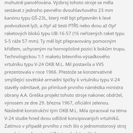
mohutně pancéřována. Výzbroj tohoto stroje se měla
sestávat z jednoho pevného dvouhlavňového 23 mm
kanónu typu GŠ-23L, který měl být připevněn k levé
podvozkové lyži, a čtyř až šesti PTŘS nebo dvou až čtyř
raketových bloků typu UB-16-57 (16 neřízených raket typu
S-5 ráže 57 mm). Ty měl být přepravovány pomocným
křídlem, uchyceným na hornoplošné pozici k bokům trupu.
Technologickou 1:1 maketu bitevního-výsadkového
vrtulníku typu V-24 OKB M.L. Mil postavila a VVS
prezentovala v roce 1966. Přestože se konzervativně
smýšlející sovětské armádní špičky k vrtulníku typu V-24
stavěly odmítavě, po přímluvě prvního náměstka ministra
obrany A.A. Greška projekt tohoto stroje nakonec obdržel,
výnosem ze dne 29. března 1967, oficiální zelenou.
Následně konstrukční tým OKB M.L. Mila zpracoval na téma
V-24 studie hned dvou odlišně koncipovaných vrtulníků.
Zatímco v případě prvního z nich šlo o jednomotorový stroj