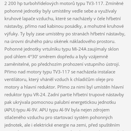
2 200 hp turbohřídelových motorů typu TV3-117. Zmíněné
pohonné jednotky byly umístěny vedle sebe a využívaly
kruhové lapače vzduchu, které se nacházely v čele hřbetní
nástavby, přímo nad kabinou posádky, a mohutné kruhové
výfuky. Ty byly zase umístěny po stranách hřbetní nástavby,
na úrovni druhého páru okének nákladového prostoru.
Pohonné jednotky vrtulníku typu Mi-24A zaujímaly sklon
pod úhlem 4°30‘ směrem dopředu a byly vzájemně
zaměnitelné, po předchozím prohození vstupního ústrojí.
Přímo nad motory typu TV3-117 se nacházela instalace
ventilátoru, který vháněl vzduch k chladičům oleje pro
motory a hlavní reduktor. Přímo za nimi byl umístěn hlavní
reduktor typu VR-24. Zadní partie hřbetní trupové nástavby
pak ukrývala pomocnou palubní energetickou jednotku
(APU) typu Al-9V. APU typu Al-9V byla nejen zdrojem
stlačeného vzduchu pro startovací systém pohonných
jednotek, ale i elektrické energie na zemi, před spuštěním