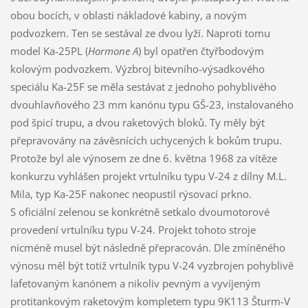
obou bocích, v oblasti nákladové kabiny, a novým
podvozkem. Ten se sestával ze dvou lyží. Naproti tomu
model Ka-25PL (
Hormone A
) byl opatřen čtyřbodovým
kolovým podvozkem. Výzbroj bitevního-výsadkového
speciálu Ka-25F se měla sestávat z jednoho pohyblivého
dvouhlavňového 23 mm kanónu typu GŠ-23, instalovaného
pod špicí trupu, a dvou raketových bloků. Ty měly být
přepravovány na závěsnících uchycených k bokům trupu.
Protože byl ale výnosem ze dne 6. května 1968 za vítěze
konkurzu vyhlášen projekt vrtulníku typu V-24 z dílny M.L.
Mila, typ Ka-25F nakonec neopustil rýsovací prkno.
S oficiální zelenou se konkrétně setkalo dvoumotorové
provedení vrtulníku typu V-24. Projekt tohoto stroje
nicméně musel být následně přepracován. Dle zmíněného
výnosu měl být totiž vrtulník typu V-24 vyzbrojen pohyblivě
lafetovaným kanónem a nikoliv pevným a vyvíjeným
protitankovým raketovým kompletem typu 9K113 Šturm-V