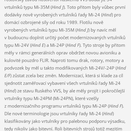
vrtulníků typu Mi-35M (
Hind J
). Toto přitom byly vůbec první
dodávky nově vyrobených vrtulníků řady Mi-24 (
Hind
) pro
domácí ozbrojené síly od roku 1989. Flotilu nově
vyrobených vrtulníků typu Mi-35M (
Hind J
) by navíc měl
v budoucnu doplnit určitý počet modernizovaných vrtulníků
typu Mi-24V (
Hind E
) a Mi-24P (
Hind F
). Tyto stroje by přitom
měly v rámci generálních oprav obdržet novou avioniku a
kulovité pouzdro FLIR. Naproti tomu drak, rotory, motory a
podvozek by měl u takto modifikovaných Mi-24V/-24P (
Hind
E/F
) zůstat zcela bez změn. Modernizací, která si klade za cíl
sjednotit zaměřovací vybavení všech vrtulníků řady Mi-24
(
Hind
) ze stavu Ruského VVS, by ale měly projít i pokročilejší
vrtulníky typu Mi-24PM (Mi-24PN), které vzešly
z modernizačního programu vrtulníků typu Mi-24P (
Hind F
).
Dle nové terminologie jsou vrtulníky řady Mi-24 (
Hind
)
klasifikovány jako vrtulníky pro palebnou podporu výsadku,
tedy nikoliv jako bitevní. Roli bitevních strojů totiž mezitím