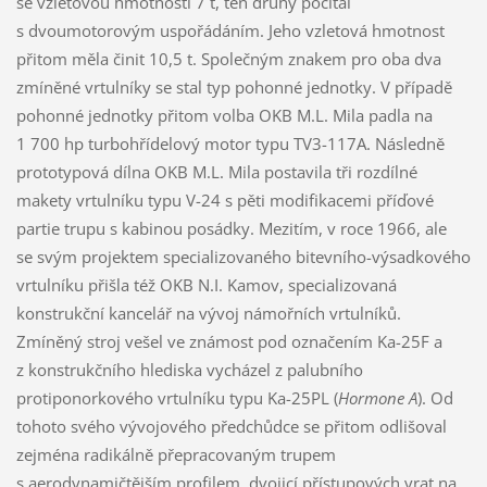
se vzletovou hmotností 7 t, ten druhý počítal
s dvoumotorovým uspořádáním. Jeho vzletová hmotnost
přitom měla činit 10,5 t. Společným znakem pro oba dva
zmíněné vrtulníky se stal typ pohonné jednotky. V případě
pohonné jednotky přitom volba OKB M.L. Mila padla na
1 700 hp turbohřídelový motor typu TV3-117A. Následně
prototypová dílna OKB M.L. Mila postavila tři rozdílné
makety vrtulníku typu V-24 s pěti modifikacemi příďové
partie trupu s kabinou posádky. Mezitím, v roce 1966, ale
se svým projektem specializovaného bitevního-výsadkového
vrtulníku přišla též OKB N.I. Kamov, specializovaná
konstrukční kancelář na vývoj námořních vrtulníků.
Zmíněný stroj vešel ve známost pod označením Ka-25F a
z konstrukčního hlediska vycházel z palubního
protiponorkového vrtulníku typu Ka-25PL (
Hormone A
). Od
tohoto svého vývojového předchůdce se přitom odlišoval
zejména radikálně přepracovaným trupem
s aerodynamičtějším profilem, dvojicí přístupových vrat na