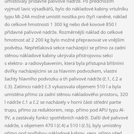
umisťovaly přídavné palivové nádrže. Po předchozím
vyjmutí lavic výsadkářů, bylo do nákladové kabiny vrtulníku
typu Mi-24A možné umístit nosítka pro čtyři raněné, náklad
do celkové hmotnosti 1 300 kg nebo dvě kovové 850 l
přídavné palivové nádrže. Rozměrnější náklad do celkové
hmotnost až 2 200 kg bylo možné přepravovat ve vnějším
podvěsu. Nepřetlaková sekce nacházející se přímo za zadní
stěnou nákladové kabiny ukrývala přístrojovou sekci
s elektro- a radiovybavením, která byla přístupná břišními
dvířky nacházejícími se za hlavním podvozkem, vlastní
šachty hlavního podvozku a tři palivové nádrže (č.1, č.2 a
č.3). Zatímco nádrž č.3 vykazovala objemem 510 l a byla
umístěna přímo za zadní stěnou nákladového prostoru, 320
l nádrže č.1 a č.2 se nacházely v horní části střední partie
trupu, přímo za reduktorem, resp. přímo pod APU typu Al-
9V, a zastávaly funkci spotřebních nádrží. Další dvě palivové
nádrže, s objemem 470 l (č.4) a 510 l (č.5), byly umístěny
přímo pod podlahou nákladové kabiny, resp. přímo před