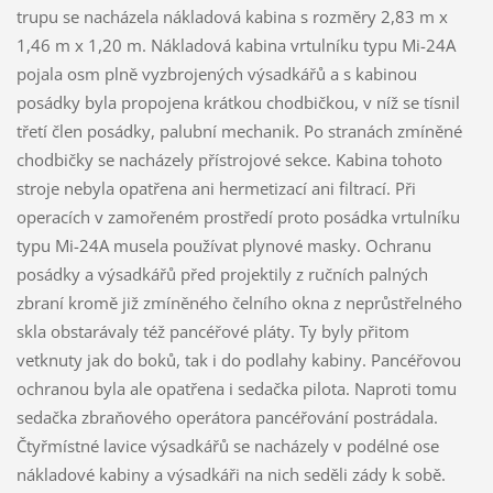
trupu se nacházela nákladová kabina s rozměry 2,83 m x
1,46 m x 1,20 m. Nákladová kabina vrtulníku typu Mi-24A
pojala osm plně vyzbrojených výsadkářů a s kabinou
posádky byla propojena krátkou chodbičkou, v níž se tísnil
třetí člen posádky, palubní mechanik. Po stranách zmíněné
chodbičky se nacházely přístrojové sekce. Kabina tohoto
stroje nebyla opatřena ani hermetizací ani filtrací. Při
operacích v zamořeném prostředí proto posádka vrtulníku
typu Mi-24A musela používat plynové masky. Ochranu
posádky a výsadkářů před projektily z ručních palných
zbraní kromě již zmíněného čelního okna z neprůstřelného
skla obstarávaly též pancéřové pláty. Ty byly přitom
vetknuty jak do boků, tak i do podlahy kabiny. Pancéřovou
ochranou byla ale opatřena i sedačka pilota. Naproti tomu
sedačka zbraňového operátora pancéřování postrádala.
Čtyřmístné lavice výsadkářů se nacházely v podélné ose
nákladové kabiny a výsadkáři na nich seděli zády k sobě.