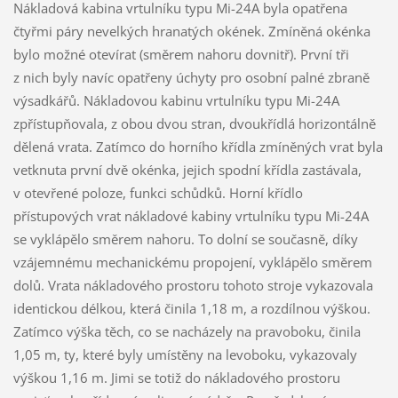
Nákladová kabina vrtulníku typu Mi-24A byla opatřena
čtyřmi páry nevelkých hranatých okének. Zmíněná okénka
bylo možné otevírat (směrem nahoru dovnitř). První tři
z nich byly navíc opatřeny úchyty pro osobní palné zbraně
výsadkářů. Nákladovou kabinu vrtulníku typu Mi-24A
zpřístupňovala, z obou dvou stran, dvoukřídlá horizontálně
dělená vrata. Zatímco do horního křídla zmíněných vrat byla
vetknuta první dvě okénka, jejich spodní křídla zastávala,
v otevřené poloze, funkci schůdků. Horní křídlo
přístupových vrat nákladové kabiny vrtulníku typu Mi-24A
se vyklápělo směrem nahoru. To dolní se současně, díky
vzájemnému mechanickému propojení, vyklápělo směrem
dolů. Vrata nákladového prostoru tohoto stroje vykazovala
identickou délkou, která činila 1,18 m, a rozdílnou výškou.
Zatímco výška těch, co se nacházely na pravoboku, činila
1,05 m, ty, které byly umístěny na levoboku, vykazovaly
výškou 1,16 m. Jimi se totiž do nákladového prostoru