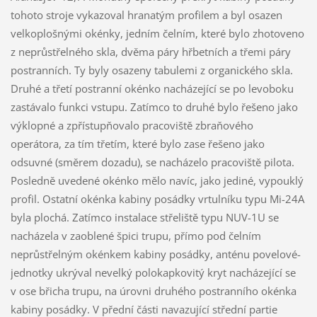
tohoto stroje vykazoval hranatým profilem a byl osazen
velkoplošnými okénky, jedním čelním, které bylo zhotoveno
z neprůstřelného skla, dvěma páry hřbetních a třemi páry
postranních. Ty byly osazeny tabulemi z organického skla.
Druhé a třetí postranní okénko nacházející se po levoboku
zastávalo funkci vstupu. Zatímco to druhé bylo řešeno jako
výklopné a zpřístupňovalo pracoviště zbraňového
operátora, za tím třetím, které bylo zase řešeno jako
odsuvné (směrem dozadu), se nacházelo pracoviště pilota.
Posledně uvedené okénko mělo navíc, jako jediné, vypouklý
profil. Ostatní okénka kabiny posádky vrtulníku typu Mi-24A
byla plochá. Zatímco instalace střeliště typu NUV-1U se
nacházela v zaoblené špici trupu, přímo pod čelním
neprůstřelným okénkem kabiny posádky, anténu povelové-
jednotky ukrýval nevelký polokapkovitý kryt nacházející se
v ose břicha trupu, na úrovni druhého postranního okénka
kabiny posádky. V přední části navazující střední partie