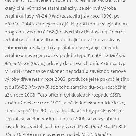
závodu č.116 zaveden v roce 1976. Na lince závodu č.116,
který plnil výhradně státní zakázky, se sériová výroba
vrtulníků řady Mi-24 (
Hind
) zastavila již v roce 1990, po
předání 2 443 sériových strojů. Naproti tomu ve výrobním
programu závodu č.168 (Rostvertol) z Rostova na Donu se
vrtulníky této řady díky neutuchajícímu zájmu ze strany
zahraničních zákazníků a průtahům ve vývoji bitevních
vrtulníků nové generace v podobě typu Ka-50/-52 (
Hokum
A/B
) a Mi-28 (
Havoc
) udržely do dnešních dnů. Zatímco typ
Mi-28N (
Havoc B
) se nakonec nepodařilo zavést do sériové
výroby dříve než v roce 2003, produkce ještě pokročilejšího
typu Ka-52 (
Hokum B
) se z toho samého důvodu rozeběhla
až v roce 2008. Toto přitom byl důsledek rozpadu SSSR,
k němuž došlo v roce 1991, a následné ekonomické krize,
která na počátku 90. let zachvátila všechny postsovětské
republiky, včetně Ruska. Do roku 2006 se ve výrobním
závodu Rostvertol nacházely verze Mi-35 (
Hind E
) a Mi-35P
(
Hind F
). Poté prvně uvedený model, Mi-35 (
Hind E
),