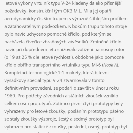
letové výkony vrtulník typu V-24 kladeny daleko přísnější
požadavky, konstrukční tým OKB M.L. Mila jej opatřil
aerodynamicky čistším trupem s výrazně štíhlejším profilem
a zatahovatelným podvozkem. K bokům trupu tohoto stroje
bylo navíc uchyceno pomocné křídlo, pod kterým se
nacházela čtveřice zbraňových závěsníků. Zmíněné křídlo
navíc při dopředném letu snižovalo zatížení na nosný rotor
(o 19 až 25 % dle letové rychlosti), obdobně jako pomocné
křídlo obřího transportního vrtulníku typu Mi-6 (
Hook A
).
Kompletaci technologické 1:1 makety, která bitevní-
výsadkový speciál typu V-24 ztvárňovala v tomto
definitivním provedení, se podařilo završit v únoru roku
1969. Pro potřeby závodních a státních zkoušek vzniklo
celkem osm prototypů. Zatímco první čtyři prototypy byly
vyhrazeny pro letové zkoušky, posláním prototypu pátého
se staly zkoušky výzbroje, šestý a sedmý prototyp byl
vyhrazen pro statické zkoušky, poslední, osmý, prototyp byl