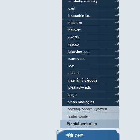
vrtulníky a vírníky
cagi
bratuchin i.p.
heliburo
helivert
aw139
isacco
jakovlev a.s.
kamov n.i.
kvz
mil m.l.
neznámý výrobce
skržinsky n.k.
uzga
vr-technologies
výzbroj+podvěs.vybavení
vzducholodě
čínská technika
PŘÍLOHY