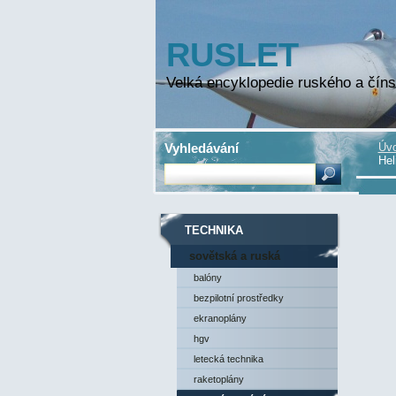
RUSLET
Velká encyklopedie ruského a číns
Vyhledávání
Úvo
Hel
TECHNIKA
sovětská a ruská
technika
balóny
bezpilotní prostředky
ekranoplány
hgv
letecká technika
raketoplány