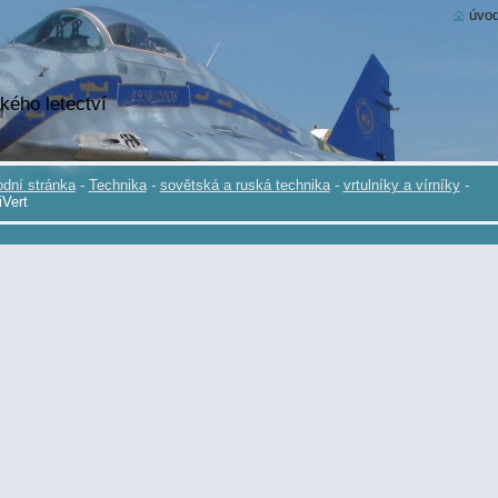
úvod
kého letectví
dní stránka
-
Technika
-
sovětská a ruská technika
-
vrtulníky a vírníky
-
iVert