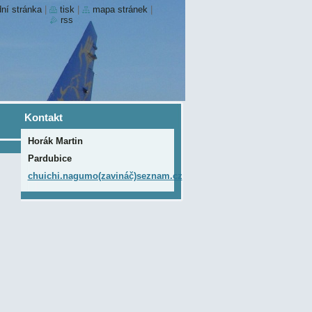
ní stránka
|
tisk
|
mapa stránek
|
rss
Kontakt
Horák Martin
Pardubice
chuichi.nagumo(zavináč)seznam.cz