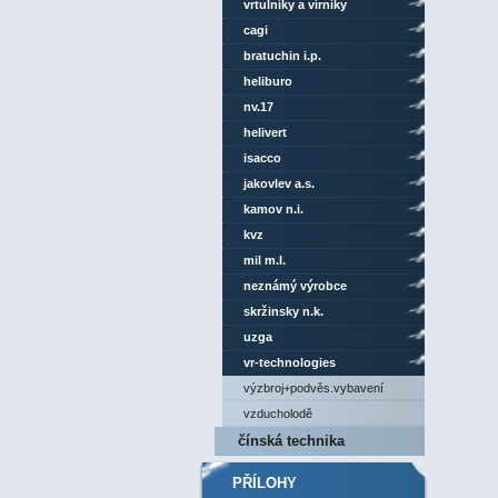
vrtulníky a vírníky
cagi
bratuchin i.p.
heliburo
nv.17
helivert
isacco
jakovlev a.s.
kamov n.i.
kvz
mil m.l.
neznámý výrobce
skržinsky n.k.
uzga
vr-technologies
výzbroj+podvěs.vybavení
vzducholodě
čínská technika
PŘÍLOHY