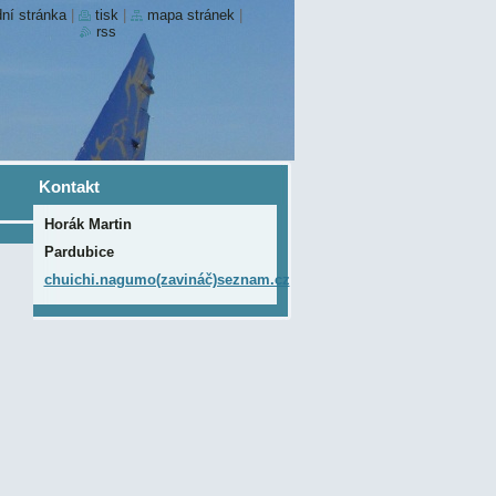
ní stránka
|
tisk
|
mapa stránek
|
rss
Kontakt
Horák Martin
Pardubice
chuichi.nagumo(zavináč)seznam.cz