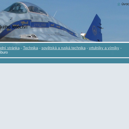
úvod
kého letectví
dní stránka
-
Technika
-
sovětská a ruská technika
-
vrtulníky a vírníky
-
iburo