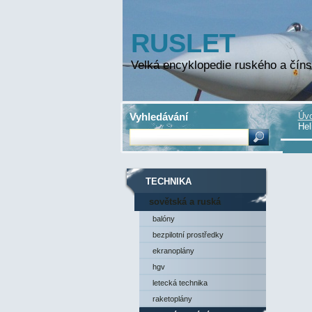
RUSLET
Velká encyklopedie ruského a číns
Vyhledávání
Úvo
Hel
TECHNIKA
sovětská a ruská
technika
balóny
bezpilotní prostředky
ekranoplány
hgv
letecká technika
raketoplány