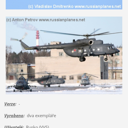
Verze
:
-
Vyrobeno
:
dva exempláře
Uživatelé
:
Rusko (VVS)