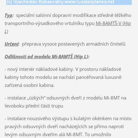
Typ
:
speciální salónní dopravní modifikace středně těžkého
transportního-výsadkového vrtulníku typu
Mi-8AMTŠ-V (
Hip
L
)
Určení
:
přeprava vysoce postavených armádních činitelů
Odlišnosti od modelu Mi-8AMTŠ (Hip L)
:
- nový interiér nákladové kabiny. V prostoru nákladové
kabiny tohoto modelu se nachází pancéřovaná luxusně
zařízená osobní kabina.
- instalace „úzkých“ odsuvných dveří z modelu Mi-8MT na
levoboku přední části trupu
- instalace nouzového výstupu s kulatým okénkem na místo
pravých odsuvných dveří nacházejících se přímo naproti
levým odsuvným dveřím alá Mi-8MT. To umožnilo