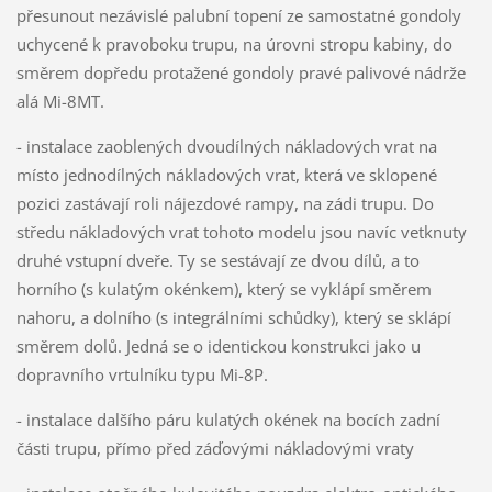
přesunout nezávislé palubní topení ze samostatné gondoly
uchycené k pravoboku trupu, na úrovni stropu kabiny, do
směrem dopředu protažené gondoly pravé palivové nádrže
alá Mi-8MT.
- instalace zaoblených dvoudílných nákladových vrat na
místo jednodílných nákladových vrat, která ve sklopené
pozici zastávají roli nájezdové rampy, na zádi trupu. Do
středu nákladových vrat tohoto modelu jsou navíc vetknuty
druhé vstupní dveře. Ty se sestávají ze dvou dílů, a to
horního (s kulatým okénkem), který se vyklápí směrem
nahoru, a dolního (s integrálními schůdky), který se sklápí
směrem dolů. Jedná se o identickou konstrukci jako u
dopravního vrtulníku typu Mi-8P.
- instalace dalšího páru kulatých okének na bocích zadní
části trupu, přímo před záďovými nákladovými vraty