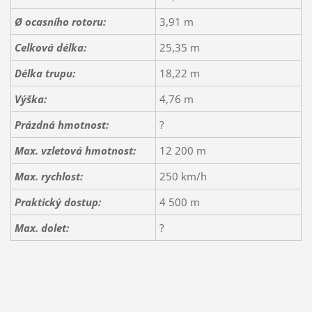
Ø ocasního rotoru:
3,91 m
Celková délka:
25,35 m
Délka trupu:
18,22 m
Výška:
4,76 m
Prázdná hmotnost:
?
Max. vzletová hmotnost:
12 200 m
Max. rychlost:
250 km/h
Praktický dostup:
4 500 m
Max. dolet:
?