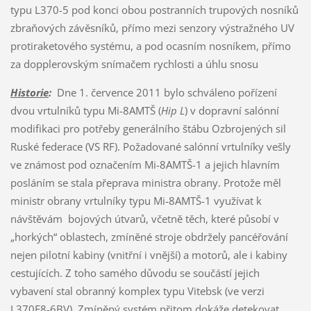
typu L370-5 pod konci obou postranních trupových nosníků
zbraňových závěsníků, přímo mezi senzory výstražného UV
protiraketového systému, a pod ocasním nosníkem, přímo
za dopplerovským snímačem rychlosti a úhlu snosu
Historie
:
Dne 1. července 2011 bylo schváleno pořízení
dvou vrtulníků typu Mi-8AMTŠ (
Hip L
) v dopravní salónní
modifikaci pro potřeby generálního štábu Ozbrojených sil
Ruské federace (VS RF). Požadované salónní vrtulníky vešly
ve známost pod označením Mi-8AMTŠ-1 a jejich hlavním
posláním se stala přeprava ministra obrany. Protože měl
ministr obrany vrtulníky typu Mi-8AMTŠ-1 využívat k
návštěvám bojových útvarů, včetně těch, které působí v
„horkých“ oblastech, zmíněné stroje obdržely pancéřování
nejen pilotní kabiny (vnitřní i vnější) a motorů, ale i kabiny
cestujících. Z toho samého důvodu se součástí jejich
vybavení stal obranný komplex typu Vitebsk (ve verzi
L370E8-6BV). Zmíněný systém přitom dokáže detekovat