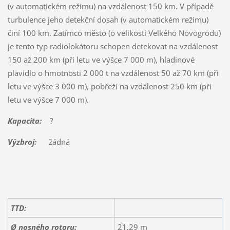
(v automatickém režimu) na vzdálenost 150 km. V případě
turbulence jeho detekční dosah (v automatickém režimu)
činí 100 km. Zatímco město (o velikosti Velkého Novogrodu)
je tento typ radiolokátoru schopen detekovat na vzdálenost
150 až 200 km (při letu ve výšce 7 000 m), hladinové
plavidlo o hmotnosti 2 000 t na vzdálenost 50 až 70 km (při
letu ve výšce 3 000 m), pobřeží na vzdálenost 250 km (při
letu ve výšce 7 000 m).
Kapacita:
?
Výzbroj:
žádná
TTD:
Ø nosného rotoru:
21,29 m