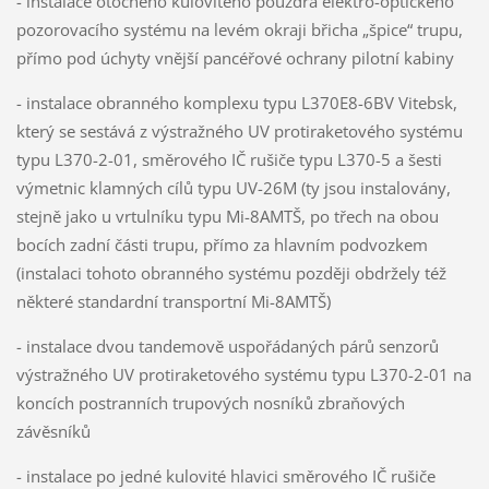
- instalace otočného kulovitého pouzdra elektro-optického
pozorovacího systému na levém okraji břicha „špice“ trupu,
přímo pod úchyty vnější pancéřové ochrany pilotní kabiny
- instalace obranného komplexu typu L370E8-6BV Vitebsk,
který se sestává z výstražného UV protiraketového systému
typu L370-2-01, směrového IČ rušiče typu L370-5 a šesti
výmetnic klamných cílů typu UV-26M (ty jsou instalovány,
stejně jako u vrtulníku typu Mi-8AMTŠ, po třech na obou
bocích zadní části trupu, přímo za hlavním podvozkem
(instalaci tohoto obranného systému později obdržely též
některé standardní transportní Mi-8AMTŠ)
- instalace dvou tandemově uspořádaných párů senzorů
výstražného UV protiraketového systému typu L370-2-01 na
koncích postranních trupových nosníků zbraňových
závěsníků
- instalace po jedné kulovité hlavici směrového IČ rušiče