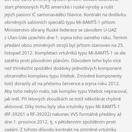
start přenosných PLŘS americké i ruské výroby a rušit
jejich pasivní IČ samonaváděcí hlavice. Kontrakt na dodávku
obrněných salónních speciálů typu Mi-8AMTŠ-1 přitom
Ministerstvo obrany Ruské federace se závodem U-UAZ
z Ulan-Ude uzavřelo dne 1. srpna toho samého roku. Termín
předání obou zmíněných strojů byl přitom stanoven na 25.
listopad 2012. Kompletaci vrtulníků typu Mi-8AMTŠ-1 se ale
zatáhla proti původním plánům. Důvodem toho bylo více
než tříměsíční zpoždění dodávky jednotlivých komponent
obranného komplexu typu Vitebsk. Zmíněné komponenty
totiž dorazily až na přelomu července a srpna roku 2012.
Aby toho nebylo málo, tak komplex typu Vitebsk nepracoval,
jak měl. Při letových zkouškách se totiž několikrát chybně
aktivoval. Díky tomu byly oba vrtulníky typu Mi-8AMTŠ-1
(RF-39201 a RF-39202) nakonec VVS formálně předány až
dne 1. prosince 2012, tj. s pětidenním zpožděním proti
zadání. Z tohoto důvodu kontrakt na zmíněné vrtulníky