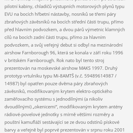
pilotní kabiny, chladičů výstupních motorových plynů typu
EVU na bocích hřbetní nástavby, nosníků se třemi páry
zbraňových závěsníků na bocích střední části trupu, přímo
před hlavním podvozkem, a dvou párů výmetnic klamných
cílů na bocích zadní části trupu, přímo za hlavním
podvozkem, a svůj veřejný debut si odbyl na mezinárodní
airshow Farnborough 96, která se konala v září roku 1996
v britském Farnborough. Rok nato byl tento stroj
prezentován na moskevské airshow MAKS 1997. Druhý
prototyp vrtulníku typu Mi-8AMTŠ (v.č. 59489614987 /
14987) byl opatřen pouze dvěma páry zbraňových
závěsníků, modifikovaným krytem elektro-optického
zaměřovacího systému s jednodílnými (a nikoliv
dvoudílnými) „okenicemi“, modifikovaným krytem antény
rádiové-povelové jednotky s mírně většími rozměry a
pouštní kamufláží sestávající se ze dvou odstínů pískové
barvy a veřejně byl poprvé prezentován v srpnu roku 2001