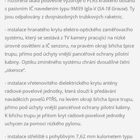
- rozšířená škála podvěsné výzbroje o PLŘS krátkého dosahu
s pasivním IČ navedením typu 9M39 Igla-V (
SA-18 Grouse
). Ty
jsou odpalovány z dvojnásobných trubkových raketnic.
- instalace hranatého krytu elektro-optického zaměřovacího
systému, který se sestává z TV kamery pracující na nízké
úrovně osvětlení a IČ senzoru, na pravém okraji břicha špice
trupu, přímo pod úchyty vnější pancéřové ochrany pilotní
kabiny. Optiku zmíněného systému chrání dvoudílné čelní
„okenice“.
- instalace vřetenovitého dielektrického krytu antény
rádiové-povelové jednotky, která slouží k předávání
naváděcích povelů PTŘS, na levém okraji břicha špice trupu,
přímo pod úchyty vnější pancéřové ochrany pilotní kabiny.
K břichu trupu je přitom kryt rádiové-povelové jednotky
uchycen za pomoci nízkého pylonu.
- instalace střeliště s pohyblivým 7,62 mm kulometem typu