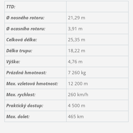
TTD:
Ø nosného rotoru:
21,29 m
Ø ocasního rotoru:
3,91 m
Celková délka:
25,35 m
Délka trupu:
18,22 m
Výška:
4,76 m
Prázdná hmotnost:
7 260 kg
Max. vzletová hmotnost:
12 200 m
Max. rychlost:
260 km/h
Praktický dostup:
4 500 m
Max. dolet:
465 km