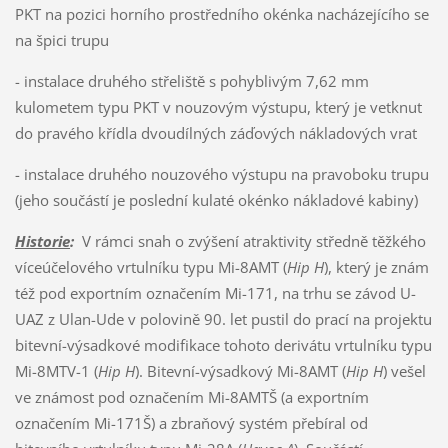
PKT na pozici horního prostředního okénka nacházejícího se
na špici trupu
- instalace druhého střeliště s pohyblivým 7,62 mm
kulometem typu PKT v nouzovým výstupu, který je vetknut
do pravého křídla dvoudílných záďových nákladových vrat
- instalace druhého nouzového výstupu na pravoboku trupu
(jeho součástí je poslední kulaté okénko nákladové kabiny)
Historie
:
V rámci snah o zvýšení atraktivity středně těžkého
víceúčelového vrtulníku typu Mi-8AMT (
Hip H
), který je znám
též pod exportním označením Mi-171, na trhu se závod U-
UAZ z Ulan-Ude v polovině 90. let pustil do prací na projektu
bitevní-výsadkové modifikace tohoto derivátu vrtulníku typu
Mi-8MTV-1 (
Hip H
). Bitevní-výsadkový Mi-8AMT (
Hip H
) vešel
ve známost pod označením Mi-8AMTŠ (a exportním
označením Mi-171Š) a zbraňový systém přebíral od