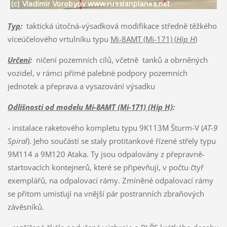
Typ
:
taktická útočná-výsadková modifikace středně těžkého
víceúčelového vrtulníku typu
Mi-8AMT (Mi-171) (
Hip H
)
Určení
:
ničení pozemních cílů, včetně tanků a obrněných
vozidel, v rámci přímé palebné podpory pozemních
jednotek a přeprava a vysazování výsadku
Odlišnosti od modelu Mi-8AMT (Mi-171) (Hip H)
:
- instalace raketového kompletu typu 9K113M Šturm-V (
AT-9
Spiral
). Jeho součástí se staly protitankové řízené střely typu
9M114 a 9M120 Ataka. Ty jsou odpalovány z přepravně-
startovacích kontejnerů, které se připevňují, v počtu čtyř
exemplářů, na odpalovací rámy. Zmíněné odpalovací rámy
se přitom umisťují na vnější pár postranních zbraňových
závěsníků.