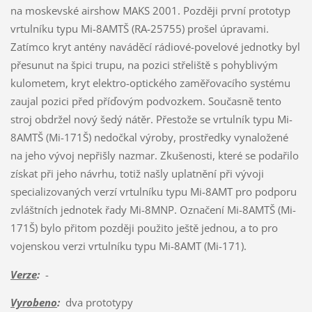
na moskevské airshow MAKS 2001. Později první prototyp
vrtulníku typu Mi-8AMTŠ (RA-25755) prošel úpravami.
Zatímco kryt antény naváděcí rádiové-povelové jednotky byl
přesunut na špici trupu, na pozici střeliště s pohyblivým
kulometem, kryt elektro-optického zaměřovacího systému
zaujal pozici před příďovým podvozkem. Současně tento
stroj obdržel nový šedý nátěr. Přestože se vrtulník typu Mi-
8AMTŠ (Mi-171Š) nedočkal výroby, prostředky vynaložené
na jeho vývoj nepřišly nazmar. Zkušenosti, které se podařilo
získat při jeho návrhu, totiž našly uplatnění při vývoji
specializovaných verzí vrtulníku typu Mi-8AMT pro podporu
zvláštních jednotek řady Mi-8MNP. Označení Mi-8AMTŠ (Mi-
171Š) bylo přitom později použito ještě jednou, a to pro
vojenskou verzi vrtulníku typu Mi-8AMT (Mi-171).
Verze
:
-
Vyrobeno
:
dva prototypy