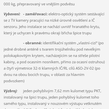
000 kg, přepravovaný ve vnějším podvěsu
Vybavení:
- zaměřovací:
elektro-optický systém sestávající
se z TV kamery pracující na nízké úrovně osvětlení a IČ
senzoru. Jeho instalace se nachází uvnitř hranatého krytu,
který je uchycen k pravému okraji břicha špice trupu
- obranné:
identifikační systém „vlastní-cizí“ (po
jedné drobné anténě s tvarem trojúhelníku pod nevelkým
polokapkovitým krytem, nacházejícím se na střeše pilotní
kabiny, a pod ocasním nosníkem, přímo za ocasní ostruhou)
a čtyři výmetnice 32-ti klamných IČ/RL cílů ASO-2V-02 (po
dvou na obou bocích trupu, v oblasti za hlavním
podvozkem)
Výzbroj:
jeden pohyblivým 7,62 mm kulomet typu PKT,
instalovaný na špici trupu, jeden pohyblivý kulomet toho
samého typu, instalovaný v nouzovém výstupu vetknutém