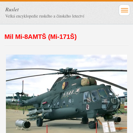
Ruslet
Velká encyklopedie ruského a čínského letectví
Mil Mi-8AMTŠ (Mi-171Š)