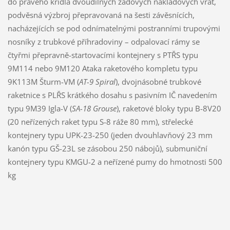
do pravého křídla dvoudílných záďových nákladových vrat,
podvěsná výzbroj přepravovaná na šesti závěsnících,
nacházejících se pod odnímatelnými postranními trupovými
nosníky z trubkové příhradoviny – odpalovací rámy se
čtyřmi přepravně-startovacími kontejnery s PTŘS typu
9M114 nebo 9M120 Ataka raketového kompletu typu
9K113M Šturm-VM (
AT-9 Spiral
), dvojnásobné trubkové
raketnice s PLŘS krátkého dosahu s pasivním IČ navedením
typu 9M39 Igla-V (
SA-18 Grouse
), raketové bloky typu B-8V20
(20 neřízených raket typu S-8 ráže 80 mm), střelecké
kontejnery typu UPK-23-250 (jeden dvouhlavňový 23 mm
kanón typu GŠ-23L se zásobou 250 nábojů), submuniční
kontejnery typu KMGU-2 a neřízené pumy do hmotnosti 500
kg