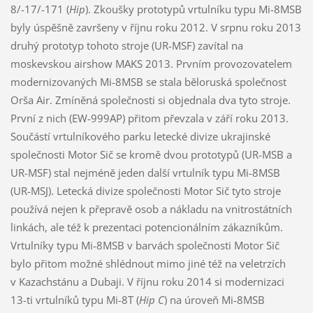
8/-17/-171 (
Hip
). Zkoušky prototypů vrtulníku typu Mi-8MSB
byly úspěšně završeny v říjnu roku 2012. V srpnu roku 2013
druhý prototyp tohoto stroje (UR-MSF) zavítal na
moskevskou airshow MAKS 2013. Prvním provozovatelem
modernizovaných Mi-8MSB se stala běloruská společnost
Orša Air. Zmíněná společnosti si objednala dva tyto stroje.
První z nich (EW-999AP) přitom převzala v září roku 2013.
Součástí vrtulníkového parku letecké divize ukrajinské
společnosti Motor Sič se kromě dvou prototypů (UR-MSB a
UR-MSF) stal nejméně jeden další vrtulník typu Mi-8MSB
(UR-MSJ). Letecká divize společnosti Motor Sič tyto stroje
používá nejen k přepravě osob a nákladu na vnitrostátních
linkách, ale též k prezentaci potencionálním zákazníkům.
Vrtulníky typu Mi-8MSB v barvách společnosti Motor Sič
bylo přitom možné shlédnout mimo jiné též na veletrzích
v Kazachstánu a Dubaji. V říjnu roku 2014 si modernizaci
13-ti vrtulníků typu Mi-8T (
Hip C
) na úroveň Mi-8MSB