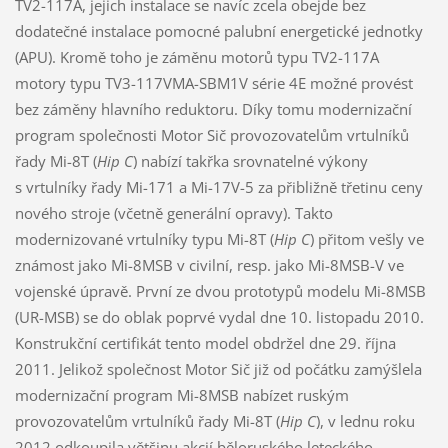
TV2-117A, jejich instalace se navíc zcela obejde bez
dodatečné instalace pomocné palubní energetické jednotky
(APU). Kromě toho je záměnu motorů typu TV2-117A
motory typu TV3-117VMA-SBM1V série 4E možné provést
bez záměny hlavního reduktoru. Díky tomu modernizační
program společnosti Motor Sič provozovatelům vrtulníků
řady Mi-8T (
Hip C
) nabízí takřka srovnatelné výkony
s vrtulníky řady Mi-171 a Mi-17V-5 za přibližně třetinu ceny
nového stroje (včetně generální opravy). Takto
modernizované vrtulníky typu Mi-8T (
Hip C
) přitom vešly ve
známost jako Mi-8MSB v civilní, resp. jako Mi-8MSB-V ve
vojenské úpravě. První ze dvou prototypů modelu Mi-8MSB
(UR-MSB) se do oblak poprvé vydal dne 10. listopadu 2010.
Konstrukční certifikát tento model obdržel dne 29. října
2011. Jelikož společnost Motor Sič již od počátku zamýšlela
modernizační program Mi-8MSB nabízet ruským
provozovatelům vrtulníků řady Mi-8T (
Hip C
), v lednu roku
2012 odkoupila většinu akcií běloruského leteckého