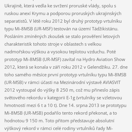
Ukrajině, která vedla ke svržení proruské vlády, spolu s
ruskou anexí Krymu a podporou proruských ukrajinských
separatistů. V létě roku 2012 byl druhý prototyp vrtulníku
typu Mi-8MSB (UR-MSF) testován na území Tádžikistánu.
Posláním zmíněných zkoušek se stalo prověření letových
charakteristik tohoto stroje v oblastech s velkou
nadmořskou výškou a vysokou teplotou vzduchu. Poté
prototyp Mi-8MSB (UR-MSF) zavítal na Hydro Aviation Show
2012, která se konala v září roku 2012 v Gelendžiku. 27. dne
toho samého měsíce první prototyp vrtulníku typu Mi-8MSB
(UR-MSB) v rámci účasti na Mezinárodní výstavě AVIASVIT
2012 vystoupal do výšky 8 250 m, což mu přineslo zápis
světového rekordu v kategorii E-1g (vrtulníky se vzletovou
hmotností mezi 6 t a 10 t). Dne 14. srpna 2013 se prototypu
Mi-8MSB (UR-MSB) podařilo tento rekord překonat, a to
hodnotou 9 150 m. Toto přitom představuje absolutní
výškový rekord v rámci celé rodiny vrtulníků řady Mi-