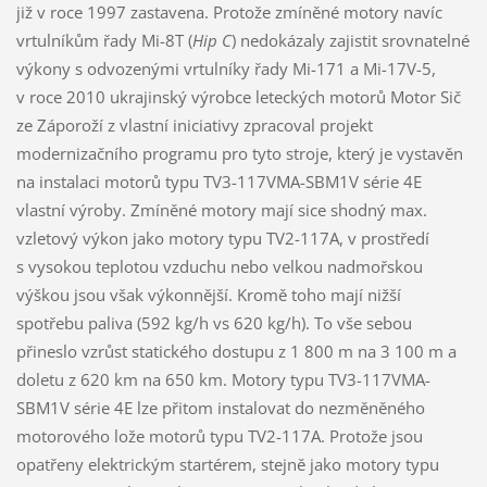
již v roce 1997 zastavena. Protože zmíněné motory navíc
vrtulníkům řady Mi-8T (
Hip C
) nedokázaly zajistit srovnatelné
výkony s odvozenými vrtulníky řady Mi-171 a Mi-17V-5,
v roce 2010 ukrajinský výrobce leteckých motorů Motor Sič
ze Záporoží z vlastní iniciativy zpracoval projekt
modernizačního programu pro tyto stroje, který je vystavěn
na instalaci motorů typu TV3-117VMA-SBM1V série 4E
vlastní výroby. Zmíněné motory mají sice shodný max.
vzletový výkon jako motory typu TV2-117A, v prostředí
s vysokou teplotou vzduchu nebo velkou nadmořskou
výškou jsou však výkonnější. Kromě toho mají nižší
spotřebu paliva (592 kg/h vs 620 kg/h). To vše sebou
přineslo vzrůst statického dostupu z 1 800 m na 3 100 m a
doletu z 620 km na 650 km. Motory typu TV3-117VMA-
SBM1V série 4E lze přitom instalovat do nezměněného
motorového lože motorů typu TV2-117A. Protože jsou
opatřeny elektrickým startérem, stejně jako motory typu