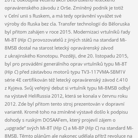
opravárenského závodu z Orše. Zmíněný podnik je totiž
v Celní unii s Ruskem, a má tedy oprávnění vyvážet své
výroby do Ruska bez cla. Transfer technologií do Běloruska
byl přitom zahájen v roce 2015. Modernizaci vrtulníků řady
Mi-8T (
Hip C
) provozovatelů z jiných států na standard Mi-
8MSB dostal na starost letecký opravárenský závod
z ukrajinského Konotopu. Později, dne 20. listopadu 2015,
byl pro provádění generálního oprav vrtulníků typu Mi-8T
(
Hip C
) před zástavbou motorů typu TV3-117VMA-SBM1V
série 4E certifikován též letecký opravárenský závod č.410
z Kyjeva. Svůj veřejný debut si vrtulník typu Mi-8MSB odbyl
na výstavě HeliRussia 2012, která se konala v červnu roku
2012. Zde byl přitom tento stroj prezentován v dopravní
variantě. Kromě toho na zmíněné výstavě došlo k podpisu
dohody s ruským DOSAAFem, který projevil zájem o
„upgrade“ svých Mi-8T (
Hip C
) a Mi-8P (
Hip C
) na standard Mi-
8MSB. Těmto plánům ale nakonec udělala přítrž revoluce na