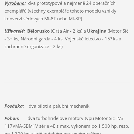
Vyrobeno
:
dva prototypové a nejméně 24 operačních
exemplářů (všechny exempláře tohoto modelu vznikly
konverzí sériových Mi-8T nebo Mi-8P)
Uživatelé
:
Bělorusko
(Orša Air - 2 ks) a
Ukrajina
(Motor Sič
- 3+ ks, Národní garda - 4 ks, Vojenské letectvo - 15? ks a
záchranné organizace - 2 ks)
Posádka:
dva piloti a palubní mechanik
Pohon:
dva turbohřídelové motory typu Motor Sič TV3-
117VMA-SBM1V série 4E s max. výkonem po 1 500 hp, resp.
po 1 700 hp v krátkodobém nouzovém režimu