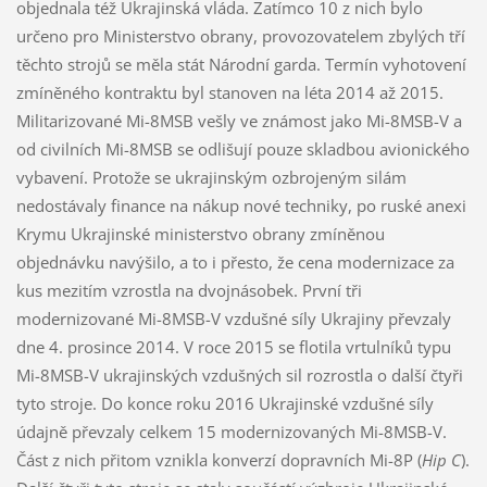
objednala též Ukrajinská vláda. Zatímco 10 z nich bylo
určeno pro Ministerstvo obrany, provozovatelem zbylých tří
těchto strojů se měla stát Národní garda. Termín vyhotovení
zmíněného kontraktu byl stanoven na léta 2014 až 2015.
Militarizované Mi-8MSB vešly ve známost jako Mi-8MSB-V a
od civilních Mi-8MSB se odlišují pouze skladbou avionického
vybavení. Protože se ukrajinským ozbrojeným silám
nedostávaly finance na nákup nové techniky, po ruské anexi
Krymu Ukrajinské ministerstvo obrany zmíněnou
objednávku navýšilo, a to i přesto, že cena modernizace za
kus mezitím vzrostla na dvojnásobek. První tři
modernizované Mi-8MSB-V vzdušné síly Ukrajiny převzaly
dne 4. prosince 2014. V roce 2015 se flotila vrtulníků typu
Mi-8MSB-V ukrajinských vzdušných sil rozrostla o další čtyři
tyto stroje. Do konce roku 2016 Ukrajinské vzdušné síly
údajně převzaly celkem 15 modernizovaných Mi-8MSB-V.
Část z nich přitom vznikla konverzí dopravních Mi-8P (
Hip C
).