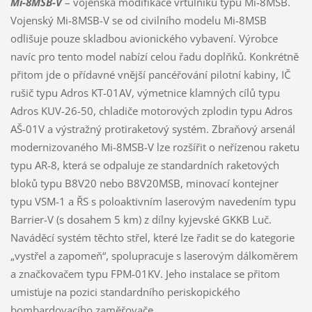
Mi-8MSB-V
– vojenská modifikace vrtulníku typu Mi-8MSB.
Vojenský Mi-8MSB-V se od civilního modelu Mi-8MSB
odlišuje pouze skladbou avionického vybavení. Výrobce
navíc pro tento model nabízí celou řadu doplňků. Konkrétně
přitom jde o přídavné vnější pancéřování pilotní kabiny, IČ
rušič typu Adros KT-01AV, výmetnice klamných cílů typu
Adros KUV-26-50, chladiče motorových zplodin typu Adros
AŠ-01V a výstražný protiraketový systém. Zbraňový arsenál
modernizovaného Mi-8MSB-V lze rozšířit o neřízenou raketu
typu AR-8, která se odpaluje ze standardních raketových
bloků typu B8V20 nebo B8V20MSB, minovací kontejner
typu VSM-1 a ŘS s poloaktivním laserovým navedením typu
Barrier-V (s dosahem 5 km) z dílny kyjevské GKKB Luč.
Naváděcí systém těchto střel, které lze řadit se do kategorie
„vystřel a zapomeň“, spolupracuje s laserovým dálkoměrem
a značkovačem typu FPM-01KV. Jeho instalace se přitom
umisťuje na pozici standardního periskopického
bombardovacího zaměřovače.