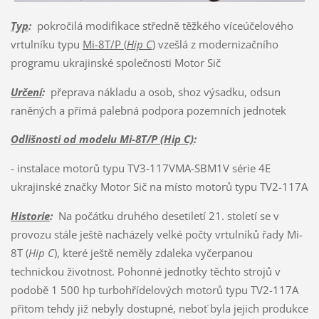
Typ
:
pokročilá modifikace středně těžkého víceúčelového
vrtulníku typu
Mi-8T/P (
Hip C
)
vzešlá z modernizačního
programu ukrajinské společnosti Motor Sič
Určení
:
přeprava nákladu a osob, shoz výsadku, odsun
raněných a přímá palebná podpora pozemních jednotek
Odlišnosti od modelu Mi-8T/P (Hip C)
:
- instalace motorů typu TV3-117VMA-SBM1V série 4E
ukrajinské značky Motor Sič na místo motorů typu TV2-117A
Historie
:
Na počátku druhého desetiletí 21. století se v
provozu stále ještě nacházely velké počty vrtulníků řady Mi-
8T (
Hip C
), které ještě neměly zdaleka vyčerpanou
technickou životnost. Pohonné jednotky těchto strojů v
podobě 1 500 hp turbohřídelových motorů typu TV2-117A
přitom tehdy již nebyly dostupné, neboť byla jejich produkce