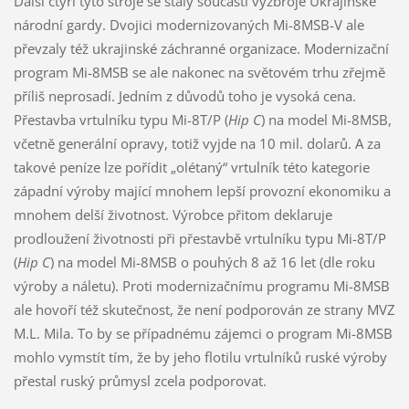
Další čtyři tyto stroje se staly součástí výzbroje Ukrajinské
národní gardy. Dvojici modernizovaných Mi-8MSB-V ale
převzaly též ukrajinské záchranné organizace. Modernizační
program Mi-8MSB se ale nakonec na světovém trhu zřejmě
příliš neprosadí. Jedním z důvodů toho je vysoká cena.
Přestavba vrtulníku typu Mi-8T/P (
Hip C
) na model Mi-8MSB,
včetně generální opravy, totiž vyjde na 10 mil. dolarů. A za
takové peníze lze pořídit „olétaný“ vrtulník této kategorie
západní výroby mající mnohem lepší provozní ekonomiku a
mnohem delší životnost. Výrobce přitom deklaruje
prodloužení životnosti při přestavbě vrtulníku typu Mi-8T/P
(
Hip C
) na model Mi-8MSB o pouhých 8 až 16 let (dle roku
výroby a náletu). Proti modernizačnímu programu Mi-8MSB
ale hovoří též skutečnost, že není podporován ze strany MVZ
M.L. Mila. To by se případnému zájemci o program Mi-8MSB
mohlo vymstít tím, že by jeho flotilu vrtulníků ruské výroby
přestal ruský průmysl zcela podporovat.