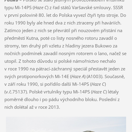
typu Mi-14PS (
Haze C
) z řad států Varšavské smlouvy. SSSR
v první polovině 80. let do Polska vyvezl čtyři tyto stroje. Do
roku 1990 byly ale hned dva z nich ztraceny při haváriích.
Zatímco jeden z nich se převrátil při nouzovém přistání na
předměstí Kutna, poté co listy nosného rotoru zavadil o
stromy, ten druhý při vzletu z hladiny jezera Bukowo za
nočních podmínek zavadil nosným rotorem o lano, načež se
utopil. Z tohoto důvodu si polské námořnictvo nechalo
v roce 1990 na pátrací-záchranný speciál přestavět jeden ze
svých protiponorkových Mi-14E (
Haze A
) (A1003). Současně,
v září roku 1990, si pořídilo další Mi-14PS (
Haze C
)
(v.č.75137). Polské vrtulníky typu Mi-14PS (
Haze C
) létaly
poměrně dlouho i po pádu východního bloku. Poslední z
nich dolétal až v roce 2013.