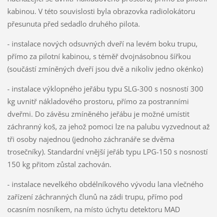
kabinou. V této souvislosti byla obrazovka radiolokátoru
přesunuta před sedadlo druhého pilota.
- instalace nových odsuvných dveří na levém boku trupu,
přímo za pilotní kabinou, s téměř dvojnásobnou šířkou
(součástí zmíněných dveří jsou dvě a nikoliv jedno okénko)
- instalace výklopného jeřábu typu SLG-300 s nosností 300
kg uvnitř nákladového prostoru, přímo za postranními
dveřmi. Do závěsu zmíněného jeřábu je možné umístit
záchranný koš, za jehož pomoci lze na palubu vyzvednout až
tři osoby najednou (jednoho záchranáře se dvěma
trosečníky). Standardní vnější jeřáb typu LPG-150 s nosností
150 kg přitom zůstal zachován.
- instalace nevelkého obdélníkového vývodu lana vlečného
zařízení záchranných člunů na zádi trupu, přímo pod
ocasním nosníkem, na místo úchytu detektoru MAD