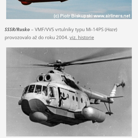
SSSR/Rusko
– VMF/VVS vrtulníky typu Mi-14PS (
Haze
)
provozovalo až do roku 2004.
viz. historie