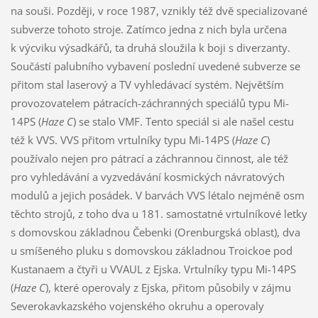
na souši. Později, v roce 1987, vznikly též dvě specializované
subverze tohoto stroje. Zatímco jedna z nich byla určena
k výcviku výsadkářů, ta druhá sloužila k boji s diverzanty.
Součástí palubního vybavení poslední uvedené subverze se
přitom stal laserový a TV vyhledávací systém. Největším
provozovatelem pátracích-záchranných speciálů typu Mi-
14PS (
Haze C
) se stalo VMF. Tento speciál si ale našel cestu
též k VVS. VVS přitom vrtulníky typu Mi-14PS (
Haze C
)
používalo nejen pro pátrací a záchrannou činnost, ale též
pro vyhledávání a vyzvedávání kosmických návratových
modulů a jejich posádek. V barvách VVS létalo nejméně osm
těchto strojů, z toho dva u 181. samostatné vrtulníkové letky
s domovskou základnou Čebenki (Orenburgská oblast), dva
u smíšeného pluku s domovskou základnou Troickoe pod
Kustanaem a čtyři u VVAUL z Ejska. Vrtulníky typu Mi-14PS
(
Haze C
), které operovaly z Ejska, přitom působily v zájmu
Severokavkazského vojenského okruhu a operovaly