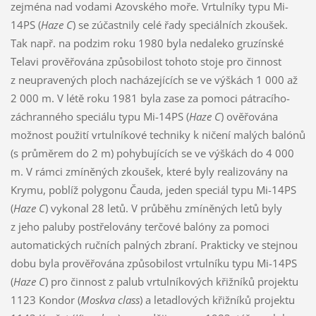
zejména nad vodami Azovského moře. Vrtulníky typu Mi-
14PS (
Haze C
) se zúčastnily celé řady speciálních zkoušek.
Tak např. na podzim roku 1980 byla nedaleko gruzínské
Telavi prověřována způsobilost tohoto stoje pro činnost
z neupravených ploch nacházejících se ve výškách 1 000 až
2 000 m. V létě roku 1981 byla zase za pomoci pátracího-
záchranného speciálu typu Mi-14PS (
Haze C
) ověřována
možnost použití vrtulníkové techniky k ničení malých balónů
(s průměrem do 2 m) pohybujících se ve výškách do 4 000
m. V rámci zmíněných zkoušek, které byly realizovány na
Krymu, poblíž polygonu Čauda, jeden speciál typu Mi-14PS
(
Haze C
) vykonal 28 letů. V průběhu zmíněných letů byly
z jeho paluby postřelovány terčové balóny za pomoci
automatických ručních palných zbraní. Prakticky ve stejnou
dobu byla prověřována způsobilost vrtulníku typu Mi-14PS
(
Haze C
) pro činnost z palub vrtulníkových křižníků projektu
1123 Kondor (
Moskva class
) a letadlových křižníků projektu