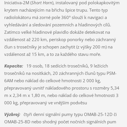
Iniciativa-2M (
Short Horn
), instalovaný pod polokapkovitým
krytem nacházejícím na břichu špice trupu. Tento typ
radiolokátoru má zorné pole 360° slouží k navigaci a
vyhledávání a sledování pozemních a hladinových cílů.
Zatímco velké hladinové plavidlo dokáže detekovat na
vzdálenost až 220 km, periskop ponorky nebo záchranný
člun s trosečníky je schopen zachytit (z výšky 200 m) na
vzdálenost až 15 km, a to za každého stavu moře.
Kapacita:
19 osob, 18 sedících trosečníků, 9 ležících
trosečníků na nosítkách, 20 záchranných člunů typu PSM-
6AM nebo náklad do celkové hmotnosti 2 000 kg,
přepravovaný uvnitř nákladového prostoru s rozměry 5,34
m x 2,34 m x 1,80 m, nebo náklad do celkové hmotnosti 3
000 kg, přepravovaný ve vnějším podvěsu
Výzbroj:
čtyři denní signální pumy typu OMAB-25-12D či
OMAB-25-8D nebo shodný počet nočních signálních pum