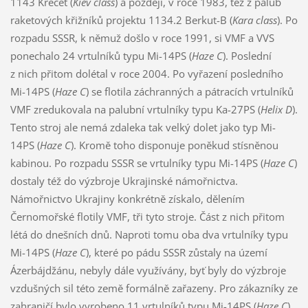
1143 Krečet (
Kiev class
) a později, v roce 1983, též z palub
raketových křižníků projektu 1134.2 Berkut-B (
Kara class
). Po
rozpadu SSSR, k němuž došlo v roce 1991, si VMF a VVS
ponechalo 24 vrtulníků typu Mi-14PS (
Haze C
). Poslední
z nich přitom dolétal v roce 2004. Po vyřazení posledního
Mi-14PS (
Haze C
) se flotila záchranných a pátracích vrtulníků
VMF zredukovala na palubní vrtulníky typu Ka-27PS (
Helix D
).
Tento stroj ale nemá zdaleka tak velký dolet jako typ Mi-
14PS (
Haze C
). Kromě toho disponuje poněkud stísněnou
kabinou. Po rozpadu SSSR se vrtulníky typu Mi-14PS (
Haze C
)
dostaly též do výzbroje Ukrajinské námořnictva.
Námořnictvo Ukrajiny konkrétně získalo, dělením
Černomořské flotily VMF, tři tyto stroje. Část z nich přitom
létá do dnešních dnů. Naproti tomu oba dva vrtulníky typu
Mi-14PS (
Haze C
), které po pádu SSSR zůstaly na území
Ázerbájdžánu, nebyly dále využívány, byť byly do výzbroje
vzdušných sil této země formálně zařazeny. Pro zákazníky ze
zahraničí bylo vyrobeno 11 vrtulníků typu Mi-14PS (
Haze C
),