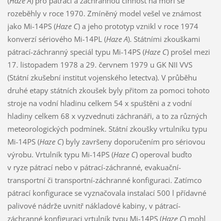
(
Haze A
) pro pátrací a záchrannou činnost na moři se
rozeběhly v roce 1970. Zmíněný model vešel ve známost
jako Mi-14PS (
Haze C
) a jeho prototyp vznikl v roce 1974
konverzí sériového Mi-14PL (
Haze A
). Státními zkouškami
pátrací-záchranný speciál typu Mi-14PS (
Haze C
) prošel mezi
17. listopadem 1978 a 29. červnem 1979 u GK NII VVS
(Státní zkušební institut vojenského letectva). V průběhu
druhé etapy státních zkoušek byly přitom za pomoci tohoto
stroje na vodní hladinu celkem 54 x spuštěni a z vodní
hladiny celkem 68 x vyzvednuti záchranáři, a to za různých
meteorologických podmínek. Státní zkoušky vrtulníku typu
Mi-14PS (
Haze C
) byly završeny doporučením pro sériovou
výrobu. Vrtulník typu Mi-14PS (
Haze C
) operoval buďto
v ryze pátrací nebo v pátrací-záchranné, evakuační-
transportní či transportní-záchranné konfiguraci. Zatímco
pátrací konfigurace se vyznačovala instalací 500 l přídavné
palivové nádrže uvnitř nákladové kabiny, v pátrací-
záchranné konfiguraci vrtulník typu Mi-14PS (
Haze C
) mohl