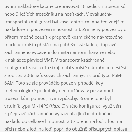
uvnitř nákladové kabiny přepravovat 18 sedících trosečníků
nebo 9 ležících trosečníků na nosítkách. V evakuační-
transportní konfiguraci byl zase tento stroj opatřen vnějším
nákladovým podvěsem s nosností 3 t. Zmíněný podvěs bylo
přitom možné použít k přepravě kosmického návratového
modulu z místa přistání na pobřežní základnu, dopravě
záchranného vybavení do místa námořní havárie nebo
k nakládce plavidel VMF. V transportní-záchranné
konfiguraci zase tento stroj mohl v místě námořního neštěstí
shodit až 20-ti nafukovacích záchranných člunů typu PSM-
6AM. Toto se ale provádělo pouze v případě, kdy
meteorologické podmínky neumožňovaly poskytnout
trosečníkům pomoc jinými způsoby. Kromě toho byl
vrtulník typu Mi-14PS (
Haze C
) v této konfiguraci využíván
k přepravě záchranného vybavení a jiného drobného
nákladu do celkové hmotnosti 2 t z břehu na loď, z lodi na
břeh nebo z lodi na loď, popř. do obtížně přístupných oblastí