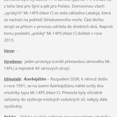
z toho šest pro Sýrii a pět pro Polsko. Domovinou všech
„syrských“ Mi-14PS (
Haze C
) se stala základna Latakija, která
se nachází na pobřeží Středozemního moře. Část těchto
strojů se přitom v provozu udržela do dnešních dnů. Naproti
tomu poslední „polský“ Mi-14PS (
Haze C
) dolétal v roce
2013.
Verze
:
-
Vyrobeno
:
jeden prototyp (vznikl přestavbou sériového Mi-
14PL) a nejméně 40 sériových strojů
Uživatelé
: Ázerbájdžán
– Rozpadem SSSR, k němuž došlo
v roce 1991, se na území Ázerbájdžánu náhle ocitly dva
vrtulníky typu Mi-14PS (
Haze C
). Přestože byly oficiálně
zařazeny do výzbroje místných vzdušných sil, nebyly dále
využívány.
Polsko
– Polsko se stalo jediným provozovatelem vrtulníku