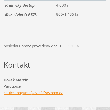
Praktický dostup:
4 000 m
Max. dolet (s PTB):
800/1 135 km
poslední úpravy provedeny dne: 11.12.2016
Kontakt
Horák Martin
Pardubice
chuichi.nagumo(zavináč)seznam.cz