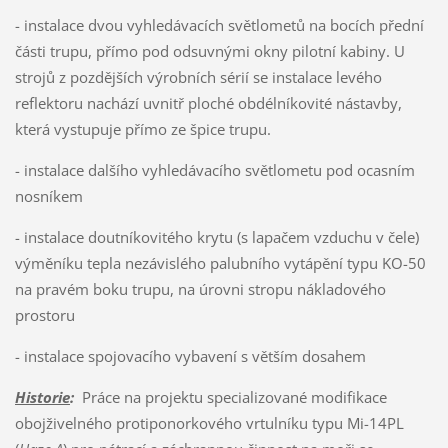
- instalace dvou vyhledávacích světlometů na bocích přední
části trupu, přímo pod odsuvnými okny pilotní kabiny. U
strojů z pozdějších výrobních sérií se instalace levého
reflektoru nachází uvnitř ploché obdélníkovité nástavby,
která vystupuje přímo ze špice trupu.
- instalace dalšího vyhledávacího světlometu pod ocasním
nosníkem
- instalace doutníkovitého krytu (s lapačem vzduchu v čele)
výměníku tepla nezávislého palubního vytápění typu KO-50
na pravém boku trupu, na úrovni stropu nákladového
prostoru
- instalace spojovacího vybavení s větším dosahem
Historie
:
Práce na projektu specializované modifikace
obojživelného protiponorkového vrtulníku typu Mi-14PL