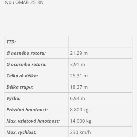
typu OMAB-25-8N
TTD:
Ø nosného rotoru:
21,29 m
Ø ocasního rotoru:
3,91 m
Celková délka:
25,31 m
Délka trupu:
18,37 m
Výška:
6,94 m
Prázdná hmotnost:
8 800 kg
Max. vzletová hmotnost:
14 000 kg
Max. rychlost:
230 km/h