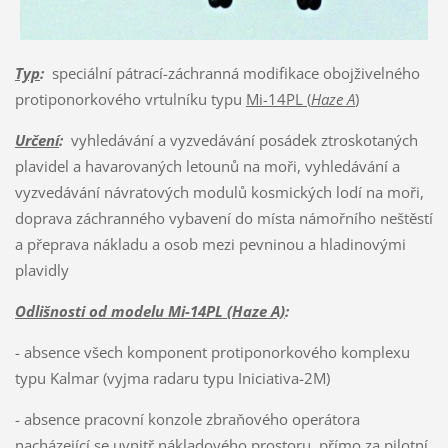
Typ
:
speciální pátrací-záchranná modifikace obojživelného
protiponorkového vrtulníku typu
Mi-14PL (
Haze A
)
Určení
:
vyhledávání a vyzvedávání posádek ztroskotaných
plavidel a havarovaných letounů na moři, vyhledávání a
vyzvedávání návratových modulů kosmických lodí na moři,
doprava záchranného vybavení do místa námořního neštěstí
a přeprava nákladu a osob mezi pevninou a hladinovými
plavidly
Odlišnosti od modelu Mi-14PL (Haze A)
:
- absence všech komponent protiponorkového komplexu
typu Kalmar (vyjma radaru typu Iniciativa-2M)
- absence pracovní konzole zbraňového operátora
nacházející se uvnitř nákladového prostoru, přímo za pilotní