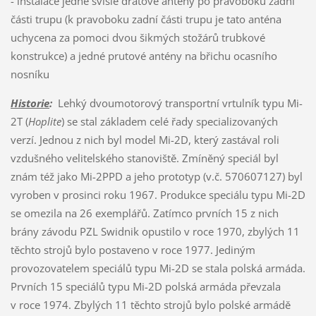
- instalace jedné svislé drátové antény po pravoboku zadní
části trupu (k pravoboku zadní části trupu je tato anténa
uchycena za pomoci dvou šikmých stožárů trubkové
konstrukce) a jedné prutové antény na břichu ocasního
nosníku
Historie
:
Lehký dvoumotorový transportní vrtulník typu Mi-
2T (
Hoplite
) se stal základem celé řady specializovaných
verzí. Jednou z nich byl model Mi-2D, který zastával roli
vzdušného velitelského stanoviště. Zmíněný speciál byl
znám též jako Mi-2PPD a jeho prototyp (v.č. 570607127) byl
vyroben v prosinci roku 1967. Produkce speciálu typu Mi-2D
se omezila na 26 exemplářů. Zatímco prvních 15 z nich
brány závodu PZL Swidnik opustilo v roce 1970, zbylých 11
těchto strojů bylo postaveno v roce 1977. Jediným
provozovatelem speciálů typu Mi-2D se stala polská armáda.
Prvních 15 speciálů typu Mi-2D polská armáda převzala
v roce 1974. Zbylých 11 těchto strojů bylo polské armádě