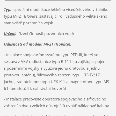
Typ
:
speciální modifikace lehkého víceúčelového vrtulníku
typu
Mi-2T (
Hoplite
)
zastávající roli vzdušného velitelského
stanoviště pozemních vojsk
Určení
:
řízení činnosti pozemních vojsk
Odlišnosti od modelu Mi-2T (Hoplite)
:
- instalace spojovacího systému typu PED-III, který se
sestává z VKV radiostanice typu R-111 (ta zajišťuje spojení
s pozemními vojsky a využívá jednu drátovou a jednu
prutovou anténu), šifrovacího zařízení typu UTS T-217
Jachta, radiotelefonu typu UFK-K-1 a magnetofonu typu MS-
61 (ten sloužil k nahrávání hovorů)
- instalace pracoviště operátora spojovacího a šifrovacího
zařízení a dvou velících důstojníků uvnitř nákladové kabiny