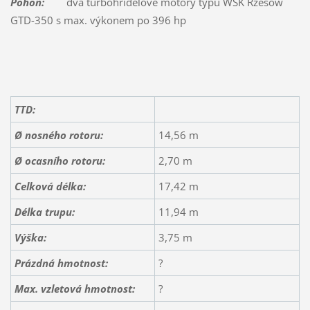
Pohon:
dva turbohřídelové motory typu WSK Rzesów
GTD-350 s max. výkonem po 396 hp
TTD:
Ø nosného rotoru:
14,56 m
Ø ocasního rotoru:
2,70 m
Celková délka:
17,42 m
Délka trupu:
11,94 m
Výška:
3,75 m
Prázdná hmotnost:
?
Max. vzletová hmotnost:
?