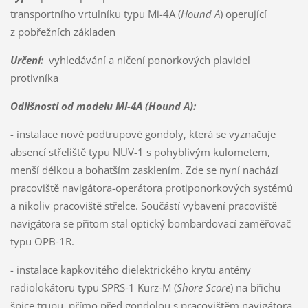
transportního vrtulníku typu
Mi-4A (
Hound A
)
operující
z pobřežních základen
Určení
:
vyhledávání a ničení ponorkových plavidel
protivníka
Odlišnosti od modelu Mi-4A (Hound A)
:
- instalace nové podtrupové gondoly, která se vyznačuje
absencí střeliště typu NUV-1 s pohyblivým kulometem,
menší délkou a bohatším zasklením. Zde se nyní nachází
pracoviště navigátora-operátora protiponorkových systémů
a nikoliv pracoviště střelce. Součástí vybavení pracoviště
navigátora se přitom stal optický bombardovací zaměřovač
typu OPB-1R.
- instalace kapkovitého dielektrického krytu antény
radiolokátoru typu SPRS-1 Kurz-M (
Shore Score
) na břichu
špice trupu, přímo před gondolou s pracovištěm navigátora