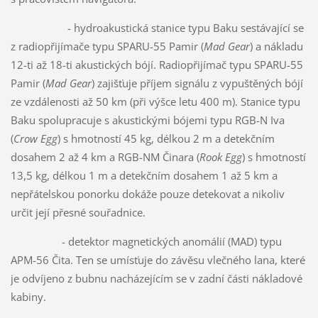
- hydroakustická stanice typu Baku sestávající se
z radiopřijímače typu SPARU-55 Pamir (
Mad Gear
) a nákladu
12-ti až 18-ti akustických bójí. Radiopřijímač typu SPARU-55
Pamir (
Mad Gear
) zajišťuje příjem signálu z vypuštěných bójí
ze vzdálenosti až 50 km (při výšce letu 400 m). Stanice typu
Baku spolupracuje s akustickými bójemi typu RGB-N Iva
(
Crow Egg
) s hmotností 45 kg, délkou 2 m a detekčním
dosahem 2 až 4 km a RGB-NM Činara (
Rook Egg
) s hmotností
13,5 kg, délkou 1 m a detekčním dosahem 1 až 5 km a
nepřátelskou ponorku dokáže pouze detekovat a nikoliv
určit její přesné souřadnice.
- detektor magnetických anomálií (MAD) typu
APM-56 Čita. Ten se umísťuje do závěsu vlečného lana, které
je odvíjeno z bubnu nacházejícím se v zadní části nákladové
kabiny.