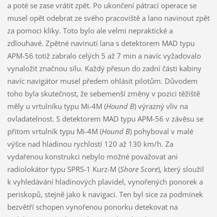
a poté se zase vrátit zpět. Po ukončení pátrací operace se
musel opět odebrat ze svého pracoviště a lano navinout zpět
za pomoci kliky. Toto bylo ale velmi nepraktické a
zdlouhavé. Zpětné navinutí lana s detektorem MAD typu
APM-56 totiž zabralo celých 5 až 7 min a navíc vyžadovalo
vynaložit značnou sílu. Každý přesun do zadní části kabiny
navíc navigátor musel předem ohlásit pilotům. Důvodem
toho byla skutečnost, že sebemenší změny v pozici těžiště
měly u vrtulníku typu Mi-4M (
Hound B
) výrazný vliv na
ovladatelnost. S detektorem MAD typu APM-56 v závěsu se
přitom vrtulník typu Mi-4M (
Hound B
) pohyboval v malé
výšce nad hladinou rychlostí 120 až 130 km/h. Za
vydařenou konstrukci nebylo možné považovat ani
radiolokátor typu SPRS-1 Kurz-M (
Shore Score
), který sloužil
k vyhledávání hladinových plavidel, vynořených ponorek a
periskopů, stejně jako k navigaci. Ten byl sice za podmínek
bezvětří schopen vynořenou ponorku detekovat na