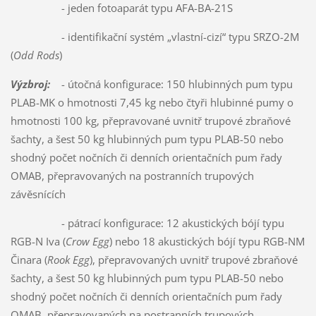
- jeden fotoaparát typu AFA-BA-21S
- identifikační systém „vlastní-cizí“ typu SRZO-2M
(
Odd Rods
)
Výzbroj:
- útočná konfigurace: 150 hlubinných pum typu
PLAB-MK o hmotnosti 7,45 kg nebo čtyři hlubinné pumy o
hmotnosti 100 kg, přepravované uvnitř trupové zbraňové
šachty, a šest 50 kg hlubinných pum typu PLAB-50 nebo
shodný počet nočních či denních orientačních pum řady
OMAB, přepravovaných na postranních trupových
závěsnících
- pátrací konfigurace: 12 akustických bójí typu
RGB-N Iva (
Crow Egg
) nebo 18 akustických bójí typu RGB-NM
Činara (
Rook Egg
), přepravovaných uvnitř trupové zbraňové
šachty, a šest 50 kg hlubinných pum typu PLAB-50 nebo
shodný počet nočních či denních orientačních pum řady
OMAB, přepravovaných na postranních trupových