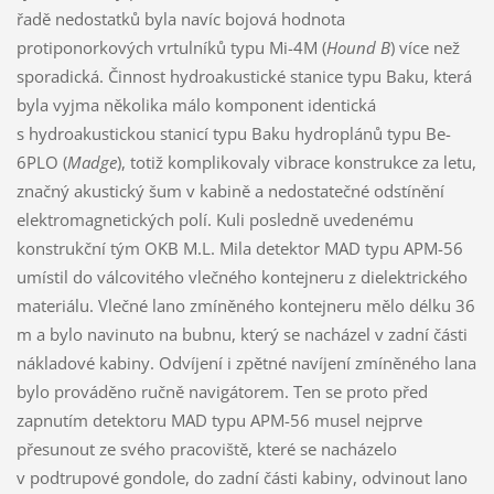
řadě nedostatků byla navíc bojová hodnota
protiponorkových vrtulníků typu Mi-4M (
Hound B
) více než
sporadická. Činnost hydroakustické stanice typu Baku, která
byla vyjma několika málo komponent identická
s hydroakustickou stanicí typu Baku hydroplánů typu Be-
6PLO (
Madge
), totiž komplikovaly vibrace konstrukce za letu,
značný akustický šum v kabině a nedostatečné odstínění
elektromagnetických polí. Kuli posledně uvedenému
konstrukční tým OKB M.L. Mila detektor MAD typu APM-56
umístil do válcovitého vlečného kontejneru z dielektrického
materiálu. Vlečné lano zmíněného kontejneru mělo délku 36
m a bylo navinuto na bubnu, který se nacházel v zadní části
nákladové kabiny. Odvíjení i zpětné navíjení zmíněného lana
bylo prováděno ručně navigátorem. Ten se proto před
zapnutím detektoru MAD typu APM-56 musel nejprve
přesunout ze svého pracoviště, které se nacházelo
v podtrupové gondole, do zadní části kabiny, odvinout lano