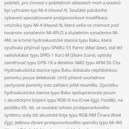
pobřeží, pro činnost v pobřežních oblastech moří a oceánů
byl vyhrazen typ Mi-4 (
Hound A
). Součástí palubního
vybavení specializované protiponorkové modifikace
vrtulníku typu Mi-4 (
Hound A
), která vešla ve známost pod
továrním označením Mi-4PLO a služebním označením Mi-
4M, se kromě hydroakustické stanice typu Baku, která
využívala přijímač typu SPARU-55 Pamir (
Mad Gear
), stal též
radiolokátor typu SPRS-1 Kurz-M (
Shore Score
), optický
zaměřovač typu OPB-1R a detektor MAD typu APM-56 Čita.
Hydroakustická stanice typu Baku dokázala nepřátelskou
ponorku pouze detekovat. Určit přesné souřadnice
zachycené ponorky toto zařízení ještě neumělo. Zpočátku
hydroakustická stanice typu Baku spolupracovala pouze
s akustickými bójemi typu RGB-N Iva (
Crow Egg
). Později, na
počátku 60. let, se součástí tohoto protiponorkového
systému staly též akustické bóje typu RGB-NM Činara (
Rook
Egg
). Jedinou zbraní protiponorkového speciálu typu Mi-4M