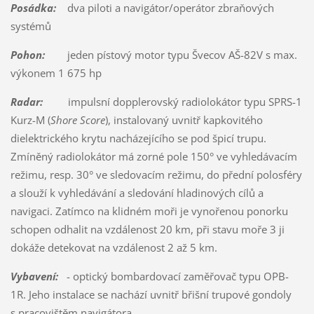
Posádka:
dva piloti a navigátor/operátor zbraňových
systémů
Pohon:
jeden pístový motor typu Švecov AŠ-82V s max.
výkonem 1 675 hp
Radar:
impulsní dopplerovský radiolokátor typu SPRS-1
Kurz-M (
Shore Score
), instalovaný uvnitř kapkovitého
dielektrického krytu nacházejícího se pod špicí trupu.
Zmíněný radiolokátor má zorné pole 150° ve vyhledávacím
režimu, resp. 30° ve sledovacím režimu, do přední polosféry
a slouží k vyhledávání a sledování hladinových cílů a
navigaci. Zatímco na klidném moři je vynořenou ponorku
schopen odhalit na vzdálenost 20 km, při stavu moře 3 ji
dokáže detekovat na vzdálenost 2 až 5 km.
Vybavení:
- optický bombardovací zaměřovač typu OPB-
1R. Jeho instalace se nachází uvnitř břišní trupové gondoly
s pracovištěm navigátora.