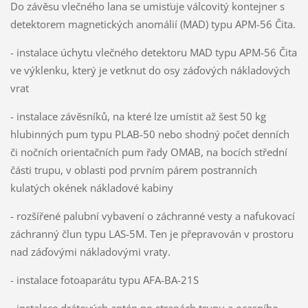
Do závěsu vlečného lana se umisťuje válcovitý kontejner s
detektorem magnetických anomálií (MAD) typu APM-56 Čita.
- instalace úchytu vlečného detektoru MAD typu APM-56 Čita
ve výklenku, který je vetknut do osy záďových nákladových
vrat
- instalace závěsníků, na které lze umístit až šest 50 kg
hlubinných pum typu PLAB-50 nebo shodný počet denních
či nočních orientačních pum řady OMAB, na bocích střední
části trupu, v oblasti pod prvním párem postranních
kulatých okének nákladové kabiny
- rozšířené palubní vybavení o záchranné vesty a nafukovací
záchranný člun typu LAS-5M. Ten je přepravován v prostoru
nad záďovými nákladovými vraty.
- instalace fotoaparátu typu AFA-BA-21S
- instalace drátových antén po stranách trupu a ocasního