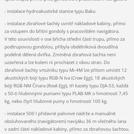
- instalace hydroakustické stanice typu Baku
- instalace zbraňové šachty uvnitř nákladové kabiny, přímo
za vstupem do břišní gondoly s pracovištěm navigátora.
V této souvislosti v ose břicha střední části trupu, přímo za
podtrupovou gondolou, přibyla obdélníková dvoudílná
podélně dělená dvířka. Zmíněná zbraňová šachta není
uzavřená a lze kolem ní procházet z obou stran. Do
zbraňové šachty vrtulníku typu Mi-4M lze přitom umístit 12
akustických bójí typu RGB-N Iva (
Crow Egg
), 18 akustických
bójí RGB-NM Činara (
Rook Egg
), tři kazety typu DJA-53, každá
s 50-ti hlubinnými pumami typu PLAB-MK o hmotnosti 7,45
kg, nebo čtyři hlubinné pumy o hmotnosti 100 kg.
- instalace 500 l přídavné palivové nádrže a manuálně
obsluhovaného (navigátorem) navijáku 36 m vlečného lana
v zadní části nákladové kabiny, přímo za zbraňovou šachtou.