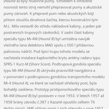
(
Hound B
) byly hlubinné pumy. Vzhledem k omezené
nosnosti tento stroj nemohl přepravovat pumy a akustické
pumy zároveň. K přepravě pum nebo akustických bójí
přitom sloužila zbraňová šachta, kterou konstrukční tým
M.L. Mila vestavěl do středu nákladové kabiny, a jeden pár
postranních trupových závěsníků. V zadní části kabiny
speciálu typu Mi-4M (
Hound B
) byl umístěna naviják
vlečného lana detektoru MAD spolu s 500 l přídavnou
palivovou nádrží. Pod špicí trupu tohoto modelu se
nacházela instalace kapkovitého krytu antény radaru typu
SPRS-1 Kurz-M (
Shore Score
). Podtrupová gondola speciálu
typu Mi-4M (
Hound B
) ukrývala pracoviště navigátora a
v porovnání s podtrupovou gondolou transportního modelu
Mi-4 (
Hound A
), ve které se nacházel střelecký post, byla
bohatěji zasklena. Prototyp protiponorkového speciálu typu
Mi-4M (
Hound B
) byl postaven v roce 1953. V letech 1957 až
1958 brány závodu č.387 z Kazaně opustilo celkem 76
těchto strojů. VMF přitom první z nich převzalo v roce 1957.