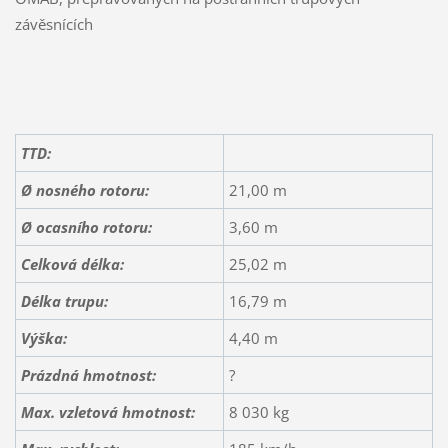
závěsnících
TTD:
Ø nosného rotoru:
21,00 m
Ø ocasního rotoru:
3,60 m
Celková délka:
25,02 m
Délka trupu:
16,79 m
Výška:
4,40 m
Prázdná hmotnost:
?
Max. vzletová hmotnost:
8 030 kg