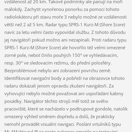
vzdálenost až 20 km. Takové podmínky ale panují na moři
málokdy. Zachytit vynořenou ponorku za pomoci tohoto
radiolokátoru při stavu moře 3 nebylo možné ze vzdálenosti
větší než 2 až 5 km. Radar typu SPRS-1 Kurz-M (
Shore Score
)
navíc za letu velmi často vypovídal službu. Z tohoto důvodu
jej navigátoři pokud možno ani nezapínali. Proti radaru typu
SPRS-1 Kurz-M (
Shore Score
) ale hovořilo též velmi omezené
zorné pole, neboť činilo pouhých 150° ve vyhledávacím,
resp. 30° ve sledovacím režimu, do přední polosféry.
Bezproblémové nebylo ani zobrazení povrchu země.
Identifikovat navigační body a pobřeží na obrazovce tohoto
radaru dokázali jenom opravdu zkušení navigátoři. Za
vyhovující nebylo možné považovat ani uspořádání kabiny
posádky. Navigátor těchto strojů měl totiž ze svého
pracoviště, které se nacházelo v podtrupové gondole, natolik
omezený výhled směrem dopředu a dolů, že prakticky
nemohl provádět visuální navigaci. Poslání vrtulníků typu
Mi-4M (
Hound B
) se proto nakonec omezilo na testování