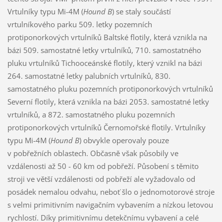
Vrtulníky typu Mi-4M (
Hound B
) se staly součástí
vrtulníkového parku 509. letky pozemních
protiponorkových vrtulníků Baltské flotily, která vznikla na
bázi 509. samostatné letky vrtulníků, 710. samostatného
pluku vrtulníků Tichooceánské flotily, který vznikl na bázi
264. samostatné letky palubních vrtulníků, 830.
samostatného pluku pozemních protiponorkových vrtulníků
Severní flotily, která vznikla na bázi 2053. samostatné letky
vrtulníků, a 872. samostatného pluku pozemních
protiponorkových vrtulníků Černomořské flotily. Vrtulníky
typu Mi-4M (
Hound B
) obvykle operovaly pouze
v pobřežních oblastech. Občasně však působily ve
vzdálenosti až 50 - 60 km od pobřeží. Působení s těmito
stroji ve větší vzdálenosti od pobřeží ale vyžadovalo od
posádek nemalou odvahu, neboť šlo o jednomotorové stroje
s velmi primitivním navigačním vybavením a nízkou letovou
rychlostí. Díky primitivnímu detekčnímu vybavení a celé