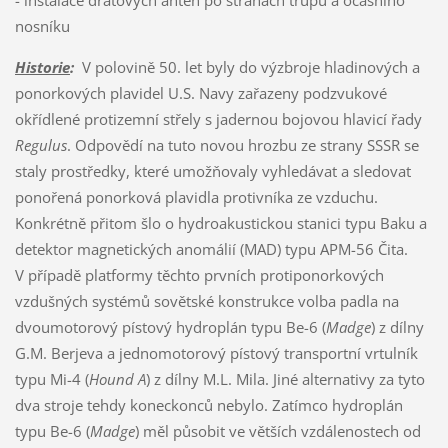
nosníku
Historie
:
V polovině 50. let byly do výzbroje hladinových a
ponorkových plavidel U.S. Navy zařazeny podzvukové
okřídlené protizemní střely s jadernou bojovou hlavicí řady
Regulus
. Odpovědí na tuto novou hrozbu ze strany SSSR se
staly prostředky, které umožňovaly vyhledávat a sledovat
ponořená ponorková plavidla protivníka ze vzduchu.
Konkrétně přitom šlo o hydroakustickou stanici typu Baku a
detektor magnetických anomálií (MAD) typu APM-56 Čita.
V případě platformy těchto prvních protiponorkových
vzdušných systémů sovětské konstrukce volba padla na
dvoumotorový pístový hydroplán typu Be-6 (
Madge
) z dílny
G.M. Berjeva a jednomotorový pístový transportní vrtulník
typu Mi-4 (
Hound A
) z dílny M.L. Mila. Jiné alternativy za tyto
dva stroje tehdy koneckonců nebylo. Zatímco hydroplán
typu Be-6 (
Madge
) měl působit ve větších vzdálenostech od