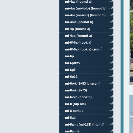
mi-4av (hound a)
mi-4m (mi-4plo) (hound b)
mi-4m (mi-4mr) (hound b)
mi-4me (hound b)
mi-4p (hound a)
mi-4sp (hound a)
mi-6/-6a (hook a)
mi-6/-6a (hook a) civilní
mi-6p
mi-6prtbv
mi-6pž
mi-6pž2
mi-6rvk (9k53 luna-vm)
mi-6rvk (9k73)
mi-6vkp (hook b)
mi-8 (hip b/c)
mi-8 berkut
mi-8ad
mi-8amt (mi-171) (hip h/l)
mi-8amtš