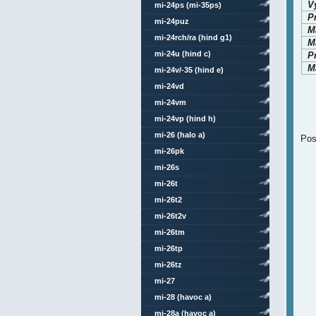
V
mi-24ps (mi-35ps)
P
mi-24puz
M
mi-24rch/ra (hind g1)
Ma
mi-24u (hind c)
P
Ma
mi-24v/-35 (hind e)
mi-24vd
mi-24vm
mi-24vp (hind h)
mi-26 (halo a)
Pos
mi-26pk
mi-26s
mi-26t
mi-26t2
mi-26t2v
mi-26tm
mi-26tp
mi-26tz
mi-27
mi-28 (havoc a)
mi-28a (havoc a)