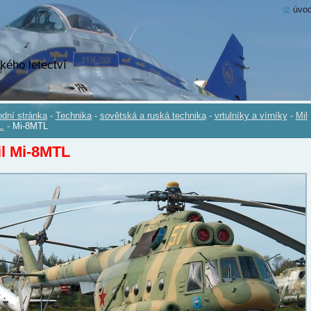
úvod
kého letectví
dní stránka
-
Technika
-
sovětská a ruská technika
-
vrtulníky a vírníky
-
Mil
.
-
Mi-8MTL
l Mi-8MTL