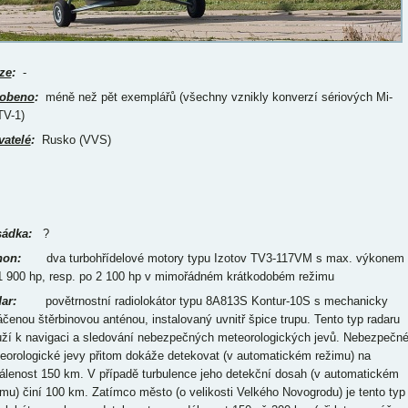
ze
:
-
obeno
:
méně než pět exemplářů (všechny vznikly konverzí sériových Mi-
V-1)
vatelé
:
Rusko (VVS)
ádka:
?
on:
dva turbohřídelové motory typu Izotov TV3-117VM s max. výkonem
1 900 hp, resp. po 2 100 hp v mimořádném krátkodobém režimu
ar:
povětrnostní radiolokátor typu 8A813S Kontur-10S s mechanicky
áčenou štěrbinovou anténou, instalovaný uvnitř špice trupu. Tento typ radaru
uží k navigaci a sledování nebezpečných meteorologických jevů. Nebezpečn
eorologické jevy přitom dokáže detekovat (v automatickém režimu) na
álenost 150 km. V případě turbulence jeho detekční dosah (v automatickém
imu) činí 100 km. Zatímco město (o velikosti Velkého Novogrodu) je tento typ