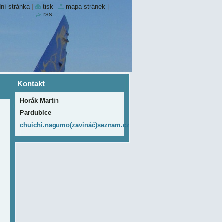
ní stránka
|
tisk
|
mapa stránek
|
rss
Kontakt
Horák Martin
Pardubice
chuichi.nagumo(zavináč)seznam.cz