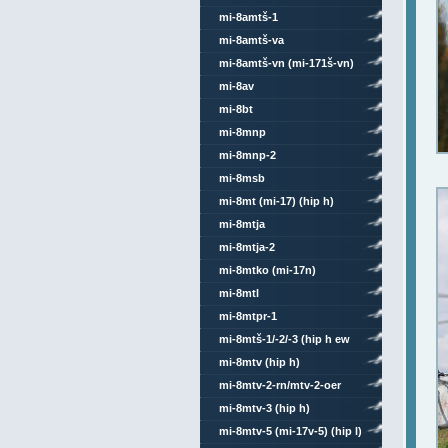
mi-8amtš-1
mi-8amtš-va
mi-8amtš-vn (mi-171š-vn)
mi-8av
mi-8bt
mi-8mnp
mi-8mnp-2
mi-8msb
mi-8mt (mi-17) (hip h)
mi-8mtja
mi-8mtja-2
mi-8mtko (mi-17n)
mi-8mtl
mi-8mtpr-1
mi-8mtš-1/-2/-3 (hip h ew
4/6)
mi-8mtv (hip h)
mi-8mtv-2-rn/mtv-2-oer
mi-8mtv-3 (hip h)
mi-8mtv-5 (mi-17v-5) (hip l)