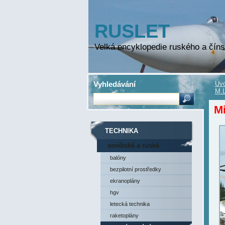
RUSLET
Velká encyklopedie ruského a číns
Vyhledávání
Úvo
M.L
Mi
TECHNIKA
sovětská a ruská
technika
balóny
bezpilotní prostředky
ekranoplány
hgv
letecká technika
raketoplány