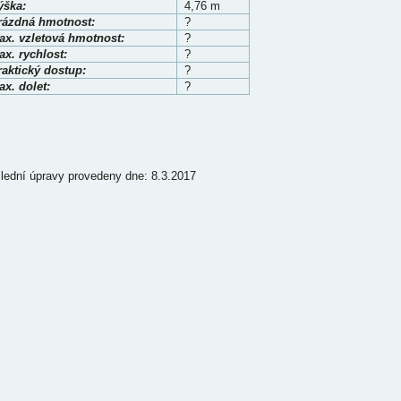
ýška:
4,76 m
rázdná hmotnost:
?
ax. vzletová hmotnost:
?
x. rychlost:
?
raktický dostup:
?
x. dolet:
?
lední úpravy provedeny dne: 8.3.2017