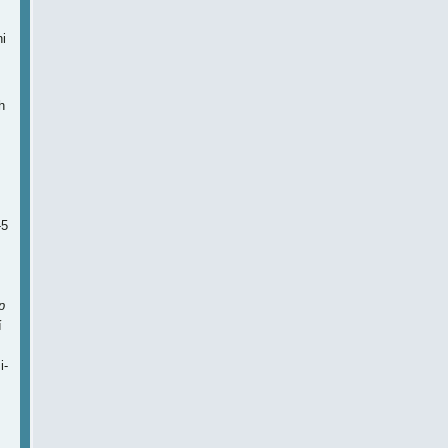
i
h
-5
p
í
i-