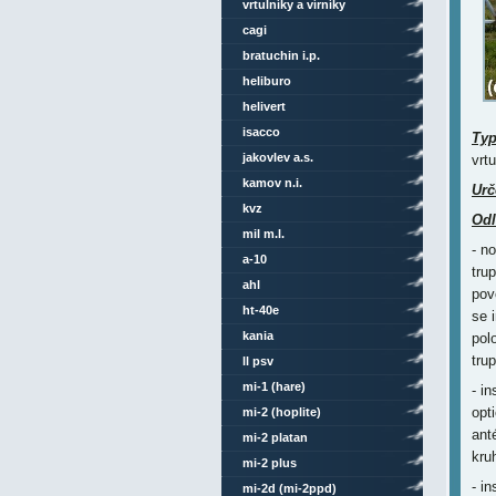
vrtulníky a vírníky
cagi
bratuchin i.p.
heliburo
helivert
isacco
Ty
jakovlev a.s.
vrt
kamov n.i.
Urč
kvz
Odl
mil m.l.
- n
a-10
tru
ahl
pov
ht-40e
se 
kania
pol
tru
ll psv
mi-1 (hare)
- i
opt
mi-2 (hoplite)
ant
mi-2 platan
kru
mi-2 plus
- i
mi-2d (mi-2ppd)