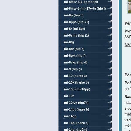
mi-8mtv-5-1-pr moskit
mi-8mtv-6 (mi-17v-6) (hip l)
mi-8p (hip c)
mi-8ppa (hip k1)
Ver
mi-8r (mi-8gr)
Vyr
mi-8smv (hip j1)
8MT
mi-8tg
Uži
mi-8tv (hip e)
mi-8tvk (hip f)
mi-8vkp (hip d)
mi-9 (hip g)
Pos
mi-10 (harke a)
mi-10k (harke b)
Poh
po 
mi-10p (mi-10pp)
mi-10r
Rad
nat
mi-10rvk (9m74)
slo
mi-14bt (haze b)
met
mi-14gp
vzd
mi-14pl (haze a)
rež
mi-14pl útočný