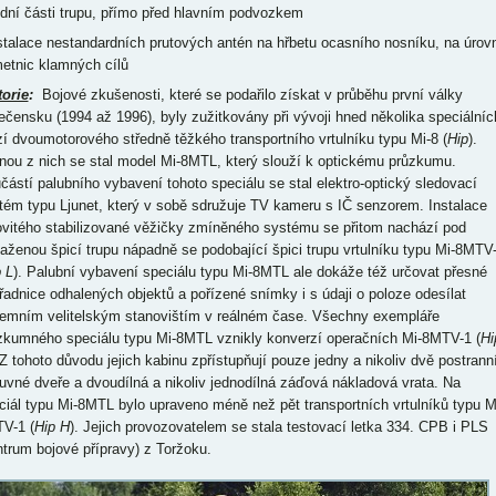
ední části trupu, přímo před hlavním podvozkem
nstalace nestandardních prutových antén na hřbetu ocasního nosníku, na úrovn
etnic klamných cílů
torie
:
Bojové zkušenosti, které se podařilo získat v průběhu první války
ečensku (1994 až 1996), byly zužitkovány při vývoji hned několika speciálníc
zí dvoumotorového středně těžkého transportního vrtulníku typu Mi-8 (
Hip
).
nou z nich se stal model Mi-8MTL, který slouží k optickému průzkumu.
částí palubního vybavení tohoto speciálu se stal elektro-optický sledovací
tém typu Ljunet, který v sobě sdružuje TV kameru s IČ senzorem. Instalace
ovitého stabilizované věžičky zmíněného systému se přitom nachází pod
taženou špicí trupu nápadně se podobající špici trupu vrtulníku typu Mi-8MTV
 L
). Palubní vybavení speciálu typu Mi-8MTL ale dokáže též určovat přesné
řadnice odhalených objektů a pořízené snímky i s údaji o poloze odesílat
emním velitelským stanovištím v reálném čase. Všechny exempláře
zkumného speciálu typu Mi-8MTL vznikly konverzí operačních Mi-8MTV-1 (
Hi
 Z tohoto důvodu jejich kabinu zpřístupňují pouze jedny a nikoliv dvě postrann
uvné dveře a dvoudílná a nikoliv jednodílná záďová nákladová vrata. Na
ciál typu Mi-8MTL bylo upraveno méně než pět transportních vrtulníků typu M
V-1 (
Hip H
). Jejich provozovatelem se stala testovací letka 334. CPB i PLS
ntrum bojové přípravy) z Toržoku.