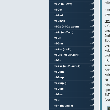
stř
mi-2f (mi-2fm)
- i
mi-2ch
vým
mi-2m2
His
mi-2msb
v Č
mi-2p (mi-2s salon)
ver
mi-2r (mi-2sch)
Jed
mi-2rl
Sou
mi-2rm
sys
mi-2ro (mi-2r)
kul
mi-2rs (mi-2ch/rchr)
pro
(
Hip
mi-2s
sou
mi-2sz (mi-2u/umi-2)
poz
mi-2urn
prů
mi-2urp
H
).
mi-2urp-g
ods
mi-2urs
spe
mi-2us
8MT
(ce
mi-3
mi-4 (hound a)