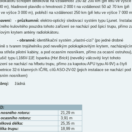
iolokátoru schopen detekovat na vzdálenost 150 až 200 km (při letu ve výšce
00 m), hladinové plavidlo o hmotnosti 2 000 t na vzdálenost 50 až 70 km (při
u ve výšce 3 000 m), pobřeží na vzdálenost 250 km (při letu ve výšce 7 000 m
avení:
- průzkumné:
elektro-optický sledovací systém typu Ljunet. Instala
čného kulovitého pouzdra tohoto zařízení se nachází pod špicí trupu, přímo z
ďovým krytem antény radiolokátoru.
- obranné:
identifikační systém „vlastní-cizí“ (po jedné drobné
éně s tvarem trojúhelníku pod nevelkým polokapkovitým krytem, nacházející
na střeše pilotní kabiny, a pod ocasním nosníkem, přímo za ocasní ostruhou)
rušič typu L166V-11E Ispanka (
Hot Brick
) (nevelký válcovitý kryt tohoto
ízení se nachází na hřbetu trupu, přímo za kapotou APU typu Al-9V) a čtyři
etnice 32-ti klamných IČ/RL cílů ASO-2V-02 (jejich instalace se nachází pod
sním nosníkem)
broj:
žádná
D:
 nosného rotoru:
21,29 m
 ocasního rotoru:
3,91 m
elková délka:
25,35 m
lka trupu:
18,99 m