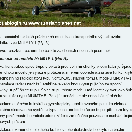
p
:
speciální taktická průzkumná modifikace transportního-výsadkového
ulníku typu
Mi-8MTV-1 (
Hip H
)
ení
:
průzkum pozemního bojiště za denních i nočních podmínek
išnosti od modelu Mi-8MTV-1 (Hip H)
:
ová konstrukce špice trupu v oblasti před čelními okénky pilotní kabiny. Špice
pu tohoto modelu je výrazně protažena směrem dopředu a zastává funkci kryt
ětrnostního radiolokátoru typu Kontur-10S. Naproti tomu u modelu Mi-8MTV-1
instalace radaru nachází uvnitř nevelkého krytu vystupujícího ze spodní
oviny „tupé“ špice trupu. Špice trupu tohoto modelu má identický tvar jako špi
pu vrtulníku typu Mi-8MTV-5. Po její stranách se ale nenacházejí okénka.
nstalace otočného kulovitého gyroskopicky stabilizovaného pouzdra elektro-
ického sledovacího systému typu Ljunet na břichu špice trupu, přímo za kryt
ény povětrnostního radiolokátoru. V čele zmíněného pouzdra se nachází troji
hových průzorů.
nstalace rozměrného plochého krabicovitého dielektrického krytu na břichu