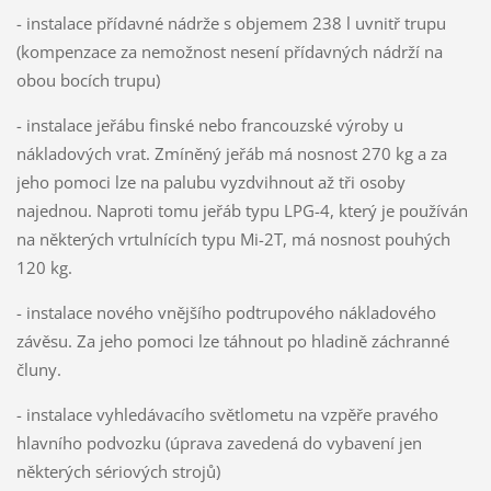
- instalace přídavné nádrže s objemem 238 l uvnitř trupu
(kompenzace za nemožnost nesení přídavných nádrží na
obou bocích trupu)
- instalace jeřábu finské nebo francouzské výroby u
nákladových vrat. Zmíněný jeřáb má nosnost 270 kg a za
jeho pomoci lze na palubu vyzdvihnout až tři osoby
najednou. Naproti tomu jeřáb typu LPG-4, který je používán
na některých vrtulnících typu Mi-2T, má nosnost pouhých
120 kg.
- instalace nového vnějšího podtrupového nákladového
závěsu. Za jeho pomoci lze táhnout po hladině záchranné
čluny.
- instalace vyhledávacího světlometu na vzpěře pravého
hlavního podvozku (úprava zavedená do vybavení jen
některých sériových strojů)