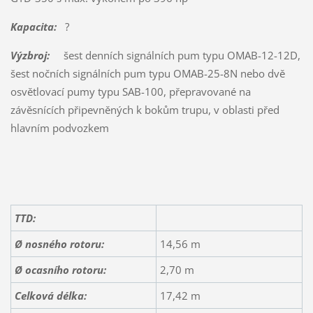
Kapacita:
?
Výzbroj:
šest denních signálních pum typu OMAB-12-12D,
šest nočních signálních pum typu OMAB-25-8N nebo dvě
osvětlovací pumy typu SAB-100, přepravované na
závěsnících připevněných k bokům trupu, v oblasti před
hlavním podvozkem
TTD:
Ø nosného rotoru:
14,56 m
Ø ocasního rotoru:
2,70 m
Celková délka:
17,42 m