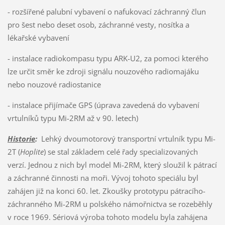
- rozšířené palubní vybavení o nafukovací záchranný člun
pro šest nebo deset osob, záchranné vesty, nosítka a
lékařské vybavení
- instalace radiokompasu typu ARK-U2, za pomoci kterého
lze určit směr ke zdroji signálu nouzového radiomajáku
nebo nouzové radiostanice
- instalace přijímače GPS (úprava zavedená do vybavení
vrtulníků typu Mi-2RM až v 90. letech)
Historie
:
Lehký dvoumotorový transportní vrtulník typu Mi-
2T (
Hoplite
) se stal základem celé řady specializovaných
verzí. Jednou z nich byl model Mi-2RM, který sloužil k pátrací
a záchranné činnosti na moři. Vývoj tohoto speciálu byl
zahájen již na konci 60. let. Zkoušky prototypu pátracího-
záchranného Mi-2RM u polského námořnictva se rozeběhly
v roce 1969. Sériová výroba tohoto modelu byla zahájena