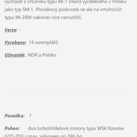
vycházel z vrtulníku typu Mi-1 (
Haze
) vyráběného v Polsku
jako typ SM-1. Plovákový podvozek se ale na vrtulnících
typu Mi-2RM nakonec více nerozšířil.
Verze
:
-
Vyrobeno
:
16 exemplářů
Uživatelé
:
NDR a Polsko
Posádka:
?
Pohon:
dva turbohřídelové motory typu WSK Rzesów
GTD-350 s max. výkonem po 396 hp