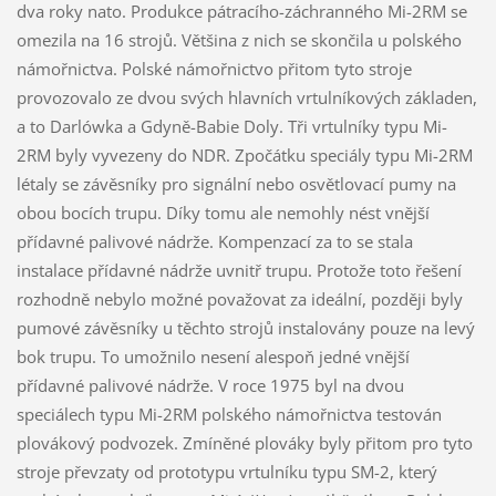
dva roky nato. Produkce pátracího-záchranného Mi-2RM se
omezila na 16 strojů. Většina z nich se skončila u polského
námořnictva. Polské námořnictvo přitom tyto stroje
provozovalo ze dvou svých hlavních vrtulníkových základen,
a to Darlówka a Gdyně-Babie Doly. Tři vrtulníky typu Mi-
2RM byly vyvezeny do NDR. Zpočátku speciály typu Mi-2RM
létaly se závěsníky pro signální nebo osvětlovací pumy na
obou bocích trupu. Díky tomu ale nemohly nést vnější
přídavné palivové nádrže. Kompenzací za to se stala
instalace přídavné nádrže uvnitř trupu. Protože toto řešení
rozhodně nebylo možné považovat za ideální, později byly
pumové závěsníky u těchto strojů instalovány pouze na levý
bok trupu. To umožnilo nesení alespoň jedné vnější
přídavné palivové nádrže. V roce 1975 byl na dvou
speciálech typu Mi-2RM polského námořnictva testován
plovákový podvozek. Zmíněné plováky byly přitom pro tyto
stroje převzaty od prototypu vrtulníku typu SM-2, který