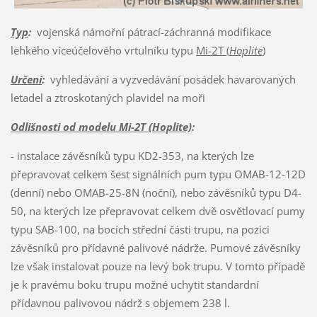
Typ
:
vojenská námořní pátrací-záchranná modifikace
lehkého víceúčelového vrtulníku typu
Mi-2T (
Hoplite
)
Určení
:
vyhledávání a vyzvedávání posádek havarovaných
letadel a ztroskotaných plavidel na moři
Odlišnosti od modelu Mi-2T (Hoplite)
:
- instalace závěsníků typu KD2-353, na kterých lze
přepravovat celkem šest signálních pum typu OMAB-12-12D
(denní) nebo OMAB-25-8N (noční), nebo závěsníků typu D4-
50, na kterých lze přepravovat celkem dvě osvětlovací pumy
typu SAB-100, na bocích střední části trupu, na pozici
závěsníků pro přídavné palivové nádrže. Pumové závěsníky
lze však instalovat pouze na levý bok trupu. V tomto případě
je k pravému boku trupu možné uchytit standardní
přídavnou palivovou nádrž s objemem 238 l.