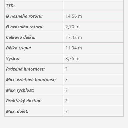
TTD:
Ø nosného rotoru:
14,56 m
Ø ocasního rotoru:
2,70 m
Celková délka:
17,42 m
Délka trupu:
11,94 m
Výška:
3,75 m
Prázdná hmotnost:
?
Max. vzletová hmotnost:
?
Max. rychlost:
?
Praktický dostup:
?
Max. dolet:
?