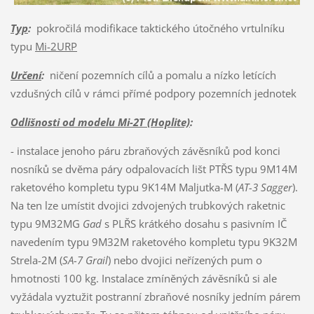
Typ
:
pokročilá modifikace taktického útočného vrtulníku
typu
Mi-2URP
Určení
:
ničení pozemních cílů a pomalu a nízko letících
vzdušných cílů v rámci přímé podpory pozemních jednotek
Odlišnosti od modelu Mi-2T (Hoplite)
:
- instalace jenoho páru zbraňových závěsníků pod konci
nosníků se dvěma páry odpalovacích lišt PTŘS typu 9M14M
raketového kompletu typu 9K14M Maljutka-M (
AT-3 Sagger
).
Na ten lze umístit dvojici zdvojených trubkových raketnic
typu 9M32MG
Gad
s PLŘS krátkého dosahu s pasivním IČ
navedením typu 9M32M raketového kompletu typu 9K32M
Strela-2M (
SA-7 Grail
) nebo dvojici neřízených pum o
hmotnosti 100 kg. Instalace zmíněných závěsníků si ale
vyžádala vyztužit postranní zbraňové nosníky jedním párem