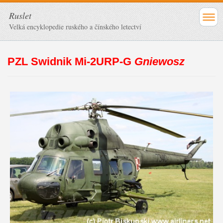
Ruslet
Velká encyklopedie ruského a čínského letectví
PZL Swidnik Mi-2URP-G
Gniewosz