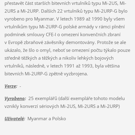
přestavět část starších bitevních vrtulníků typu Mi-2US, Mi-
2URS a Mi-2URP. Dalších 22 vrtulníků typu Mi-2URP-G bylo
vyrobeno pro Myanmar. V letech 1989 až 1990 byly všem
vrtulníkům typu Mi-2URP-G polské armády v rámci plnění
podmínek smlouvy CFE-I o omezení konvenčních zbraní
v Evropě zbraňové závěsníky demontovány. Protože se ale
ukázalo, že šlo o omyl, neboť se omezení počtu týkalo pouze
středně těžkých a těžkých a nikoliv lehkých bojových
vrtulníků, následně, v letech 1991 až 1993, byla většina
bitevních Mi-2URP-G zpětně vyzbrojena.
Verze
:
-
Vyrobeno
:
25 exemplářů (další exempláře tohoto modelu
vznikly konverzí sériových Mi-2US, Mi-2URS a Mi-2URP)
Uživatelé
:
Myanmar a Polsko