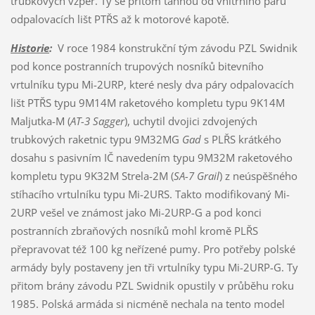
trubkových vzpěr. Ty se přitom táhnou od vnitřního páru
odpalovacích lišt PTŘS až k motorové kapotě.
Historie
:
V roce 1984 konstrukční tým závodu PZL Swidnik
pod konce postranních trupových nosníků bitevního
vrtulníku typu Mi-2URP, které nesly dva páry odpalovacích
lišt PTŘS typu 9M14M raketového kompletu typu 9K14M
Maljutka-M (
AT-3 Sagger
), uchytil dvojici zdvojených
trubkových raketnic typu 9M32MG
Gad
s PLŘS krátkého
dosahu s pasivním IČ navedením typu 9M32M raketového
kompletu typu 9K32M Strela-2M (
SA-7 Grail
) z neúspěšného
stíhacího vrtulníku typu Mi-2URS. Takto modifikovaný Mi-
2URP vešel ve známost jako Mi-2URP-G a pod konci
postranních zbraňových nosníků mohl kromě PLŘS
přepravovat též 100 kg neřízené pumy. Pro potřeby polské
armády byly postaveny jen tři vrtulníky typu Mi-2URP-G. Ty
přitom brány závodu PZL Swidnik opustily v průběhu roku
1985. Polská armáda si nicméně nechala na tento model