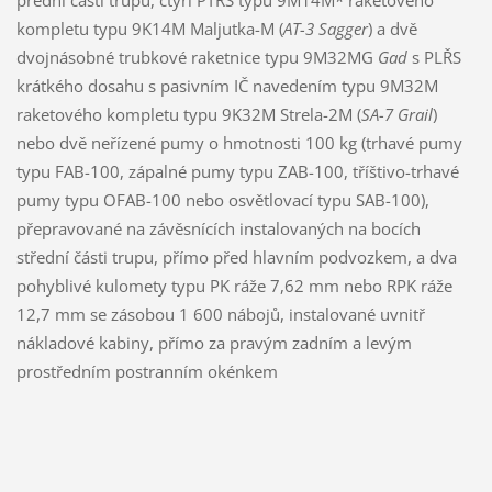
přední části trupu, čtyři PTŘS typu 9M14M* raketového
kompletu typu 9K14M Maljutka-M (
AT-3 Sagger
) a dvě
dvojnásobné trubkové raketnice typu 9M32MG
Gad
s PLŘS
krátkého dosahu s pasivním IČ navedením typu 9M32M
raketového kompletu typu 9K32M Strela-2M (
SA-7 Grail
)
nebo dvě neřízené pumy o hmotnosti 100 kg (trhavé pumy
typu FAB-100, zápalné pumy typu ZAB-100, tříštivo-trhavé
pumy typu OFAB-100 nebo osvětlovací typu SAB-100),
přepravované na závěsnících instalovaných na bocích
střední části trupu, přímo před hlavním podvozkem, a dva
pohyblivé kulomety typu PK ráže 7,62 mm nebo RPK ráže
12,7 mm se zásobou 1 600 nábojů, instalované uvnitř
nákladové kabiny, přímo za pravým zadním a levým
prostředním postranním okénkem