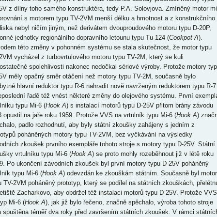
5V z dílny toho samého konstruktéra, tedy P.A. Solovjova. Zmíněný motor m
orovnání s motorem typu TV-2VM menší délku a hmotnost a z konstrukčního
diska nebyl ničím jiným, než derivátem dvouproudového motoru typu D-20P,
onné jednotky regionálního dopravního letounu typu Tu-124 (
Cookpot A
).
odem této změny v pohonném systému se stala skutečnost, že motor typu
2VM vycházel z turbovrtulového motoru typu TV-2M, který se kuli
ostatečné spolehlivosti nakonec nedočkal sériové výroby. Protože motory ty
5V měly opačný směr otáčení než motory typu TV-2M, současně bylo
bytné hlavní reduktor typu R-6 nahradit nově navrženým reduktorem typu R-7
eposlední řadě též vnést některé změny do olejového systému. První exempl
lníku typu Mi-6 (
Hook A
) s instalací motorů typu D-25V přitom brány závodu
3 opustil na jaře roku 1959. Protože VVS na vrtulník typu Mi-6 (
Hook A
) znač
chalo, padlo rozhodnutí, aby byly státní zkoušky zahájeny s jedním z
totypů poháněných motory typu TV-2VM, bez vyčkávání na výsledky
odních zkoušek prvního exempláře tohoto stroje s motory typu D-25V. Státní
ušky vrtulníku typu Mi-6 (
Hook A
) se proto mohly rozeběhnout již v létě roku
9. Po ukončení závodních zkoušek byl první motory typu D-25V poháněný
lník typu Mi-6 (
Hook A
) odevzdán ke zkouškám státním. Současně byl moto
u TV-2VM poháněný prototyp, který se podílel na státních zkouškách, přelétn
letiště Zacharkovo, aby obdržel též instalaci motorů typu D-25V. Protože VVS
yp Mi-6 (
Hook A
), jak již bylo řečeno, značně spěchalo, výroba tohoto stroje
a spuštěna téměř dva roky před završením státních zkoušek. V rámci státníc