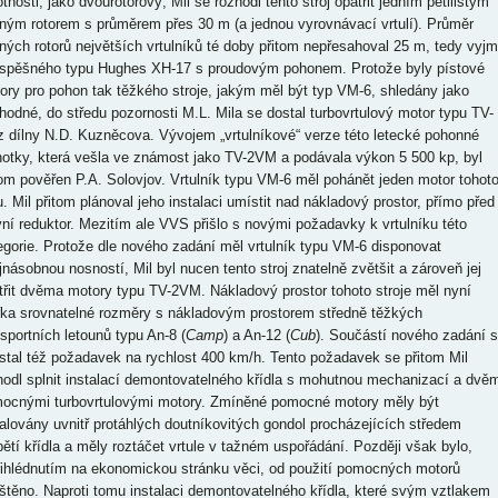
tnosti, jako dvourotorový, Mil se rozhodl tento stroj opatřit jedním pětilistým
ným rotorem s průměrem přes 30 m (a jednou vyrovnávací vrtulí). Průměr
ných rotorů největších vrtulníků té doby přitom nepřesahoval 25 m, tedy vyj
spěšného typu Hughes XH-17 s proudovým pohonem. Protože byly pístové
ory pro pohon tak těžkého stroje, jakým měl být typ VM-6, shledány jako
hodné, do středu pozornosti M.L. Mila se dostal turbovrtulový motor typu TV-
z dílny N.D. Kuzněcova. Vývojem „vrtulníkové“ verze této letecké pohonné
notky, která vešla ve známost jako TV-2VM a podávala výkon 5 500 kp, byl
tom pověřen P.A. Solovjov. Vrtulník typu VM-6 měl pohánět jeden motor tohot
u. Mil přitom plánoval jeho instalaci umístit nad nákladový prostor, přímo před
vní reduktor. Mezitím ale VVS přišlo s novými požadavky k vrtulníku této
egorie. Protože dle nového zadání měl vrtulník typu VM-6 disponovat
jnásobnou nosností, Mil byl nucen tento stroj znatelně zvětšit a zároveň jej
třit dvěma motory typu TV-2VM. Nákladový prostor tohoto stroje měl nyní
řka srovnatelné rozměry s nákladovým prostorem středně těžkých
nsportních letounů typu An-8 (
Camp
) a An-12 (
Cub
). Součástí nového zadání 
 stal též požadavek na rychlost 400 km/h. Tento požadavek se přitom Mil
hodl splnit instalací demontovatelného křídla s mohutnou mechanizací a dvě
ocnými turbovrtulovými motory. Zmíněné pomocné motory měly být
talovány uvnitř protáhlých doutníkovitých gondol procházejících středem
pětí křídla a měly roztáčet vrtule v tažném uspořádání. Později však bylo,
řihlédnutím na ekonomickou stránku věci, od použití pomocných motorů
štěno. Naproti tomu instalaci demontovatelného křídla, které svým vztlakem