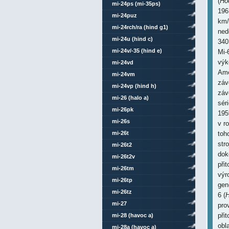
(
Ho
mi-24ps (mi-35ps)
196
mi-24puz
km/
mi-24rch/ra (hind g1)
ned
mi-24u (hind c)
340
mi-24v/-35 (hind e)
Mi-6
výk
mi-24vd
Ame
mi-24vm
záv
mi-24vp (hind h)
záv
mi-26 (halo a)
sér
mi-26pk
195
mi-26s
v r
mi-26t
toh
str
mi-26t2
dok
mi-26t2v
při
mi-26tm
výr
mi-26tp
gen
mi-26tz
6 (
H
mi-27
pro
při
mi-28 (havoc a)
obl
mi-28a (havoc a)