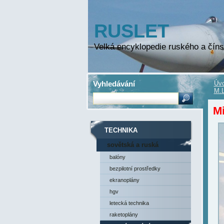
RUSLET
Velká encyklopedie ruského a číns
Vyhledávání
Úvo
M.L
Mi
TECHNIKA
sovětská a ruská
technika
balóny
bezpilotní prostředky
ekranoplány
hgv
letecká technika
raketoplány