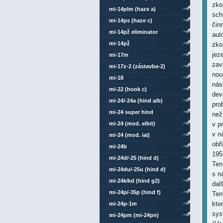
zko
mi-14plm (haze a)
sch
mi-14ps (haze c)
čin
mi-14pž eliminator
aut
mi-14pž
zko
jez
mi-17m
zav
mi-17z-2 (zástavba-2)
nou
mi-18
nás
mi-22 (hook c)
dev
mi-24/-24a (hind a/b)
pro
mi-24 super hind
než
mi-24 (mod. elbit)
v p
v n
mi-24 (mod. iai)
obř
mi-24b
195
mi-24d/-25 (hind d)
Ten
mi-24du/-25u (hind d)
s n
mi-24k/kd (hind g2)
dal
mi-24p/-35p (hind f)
Tent
kte
mi-24p-1m
sys
mi-24pm (mi-24pn)