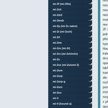
hmo
mi-2f (mi-2fm)
nos
mi-2ch
nos
neú
mi-2m2
mot
mi-2msb
nev
mi-2p (mi-2s salon)
2F 
mi-2r (mi-2sch)
jed
mi-2rl
při
mi-2rm
typ
mi-2ro (mi-2r)
hla
kat
mi-2rs (mi-2ch/rchr)
dvo
mi-2s
opa
mi-2sz (mi-2u/umi-2)
tak
mi-2urn
tra
mi-2urp
ale
mi-2urp-g
roz
pom
mi-2urs
ins
mi-2us
roz
mi-3
s p
mi-4 (hound a)
opu