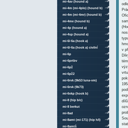
mi-4av (hound a)
odl
mi-4m (mi-4plo) (hound b)
Prá
mi-4m (mi-4mr) (hound b)
Ofi
sam
mi-4me (hound b)
(
Ho
mi-4p (hound a)
nos
mi-4sp (hound a)
typ
mi-6/-6a (hook a)
hmo
mi-6/-6a (hook a) civilní
v př
mi-6p
Dík
mi-6prtbv
tém
výz
mi-6pž
vrt
mi-6pž2
pok
mi-6rvk (9k53 luna-vm)
195
mi-6rvk (9k73)
pod
mi-6vkp (hook b)
exp
mi-8 (hip b/c)
díl
ozn
mi-8 berkut
pro
mi-8ad
Sou
mi-8amt (mi-171) (hip h/l)
sta
mi-8amtš