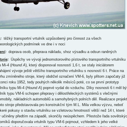
p
:
těžký transportní vrtulník uzpůsobený pro činnost za všech
eorologických podmínek ve dne i v noci
ení
:
doprava osob, přeprava nákladu, shoz výsadku a odsun raněných
torie
:
Úspěchy ve vývoji jednomotorového pístového transportního vrtulníku
u Mi-4 (
Hound A
), který disponoval nosností 1,6 t, se staly iniciátorem
ahájení vývoje ještě většího transportního vrtulníku s nosností 6 t. Práce na
rhu zmíněného stroje, který obdržel označení VM-6, byly přitom započaty již
konci roku 1952, tedy pouhých několik měsíců poté, co se první prototyp
lníku typu Mi-4 (
Hound A
) poprvé vydal do vzduchu. Díky nosnosti 6 t měl bý
ulník typu VM-6 schopen přepravy i dělostřeleckých systémů s vlečnými
omobily, nákladních automobilů a samohybných polních děl. Realizace projek
oto stroje představovala pro konstrukční tým M.L. Mila velkou výzvu, neboť
keré pokusy o stavbu vrtulníku se vzletovou hmotností větší než 14 t, které
y učiněny předtím na západě, skončily neúspěchem. Přestože řada sovětský
orníků doporučovala vrtulník typu VM-6 pojmout, vzhledem k jeho velké