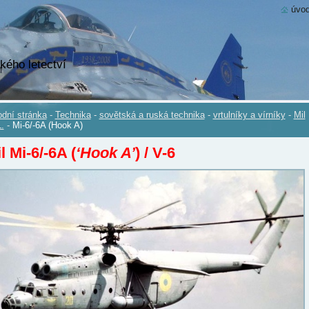
úvod
kého letectví
dní stránka
-
Technika
-
sovětská a ruská technika
-
vrtulníky a vírníky
-
Mil
.
-
Mi-6/-6A (Hook A)
l Mi-6/-6A (
‘Hook A’
) / V-6