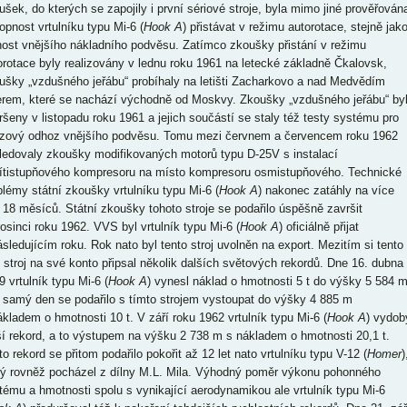
ušek, do kterých se zapojily i první sériové stroje, byla mimo jiné prověřován
opnost vrtulníku typu Mi-6 (
Hook A
) přistávat v režimu autorotace, stejně jak
nost vnějšího nákladního podvěsu. Zatímco zkoušky přistání v režimu
orotace byly realizovány v lednu roku 1961 na letecké základně Čkalovsk,
ušky „vzdušného jeřábu“ probíhaly na letišti Zacharkovo a nad Medvědím
erem, které se nachází východně od Moskvy. Zkoušky „vzdušného jeřábu“ by
ršeny v listopadu roku 1961 a jejich součástí se staly též testy systému pro
zový odhoz vnějšího podvěsu. Tomu mezi červnem a červencem roku 1962
ledovaly zkoušky modifikovaných motorů typu D-25V s instalací
ítistupňového kompresoru na místo kompresoru osmistupňového. Technické
blémy státní zkoušky vrtulníku typu Mi-6 (
Hook A
) nakonec zatáhly na více
 18 měsíců. Státní zkoušky tohoto stroje se podařilo úspěšně završit
rosinci roku 1962. VVS byl vrtulník typu Mi-6 (
Hook A
) oficiálně přijat
ásledujícím roku. Rok nato byl tento stroj uvolněn na export. Mezitím si tento
í stroj na své konto připsal několik dalších světových rekordů. Dne 16. dubna
9 vrtulník typu Mi-6 (
Hook A
) vynesl náklad o hmotnosti 5 t do výšky 5 584 m
 samý den se podařilo s tímto strojem vystoupat do výšky 4 885 m
ákladem o hmotnosti 10 t. V září roku 1962 vrtulník typu Mi-6 (
Hook A
) vydob
ší rekord, a to výstupem na výšku 2 738 m s nákladem o hmotnosti 20,1 t.
o rekord se přitom podařilo pokořit až 12 let nato vrtulníku typu V-12 (
Homer
)
rý rovněž pocházel z dílny M.L. Mila. Výhodný poměr výkonu pohonného
tému a hmotnosti spolu s vynikající aerodynamikou ale vrtulník typu Mi-6