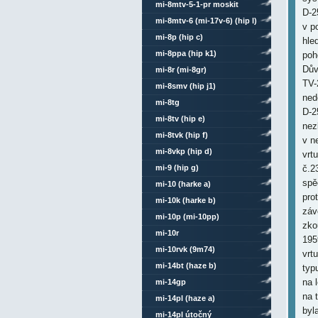
mi-8mtv-5-1-pr moskit
D-2
mi-8mtv-6 (mi-17v-6) (hip l)
v p
mi-8p (hip c)
hle
mi-8ppa (hip k1)
poh
Dův
mi-8r (mi-8gr)
TV-
mi-8smv (hip j1)
ned
mi-8tg
D-2
mi-8tv (hip e)
nez
mi-8tvk (hip f)
v n
mi-8vkp (hip d)
vrtu
mi-9 (hip g)
č.2
spě
mi-10 (harke a)
pro
mi-10k (harke b)
záv
mi-10p (mi-10pp)
zko
mi-10r
195
mi-10rvk (9m74)
vrtu
mi-14bt (haze b)
typ
na 
mi-14gp
na t
mi-14pl (haze a)
byl
mi-14pl útočný