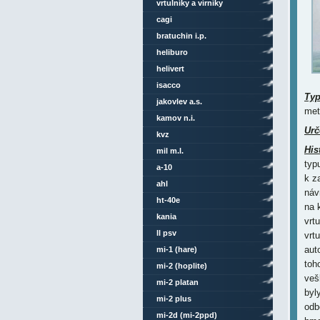
vrtulníky a vírníky
cagi
bratuchin i.p.
heliburo
helivert
isacco
Ty
jakovlev a.s.
met
kamov n.i.
Urč
kvz
His
mil m.l.
typ
a-10
k z
ahl
náv
ht-40e
na 
kania
vrtu
ll psv
vrt
aut
mi-1 (hare)
toh
mi-2 (hoplite)
veš
mi-2 platan
byl
mi-2 plus
odb
mi-2d (mi-2ppd)