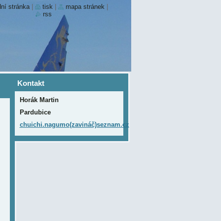
ní stránka
|
tisk
|
mapa stránek
|
rss
Kontakt
Horák Martin
Pardubice
chuichi.nagumo(zavináč)seznam.cz