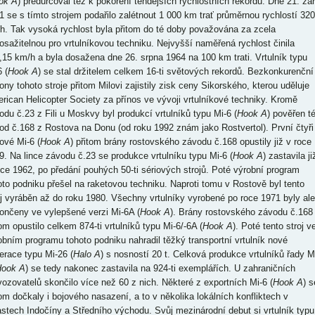
ok A
) předurčoval též k pokoření tehdejších rychlostních rekordů. Dne 21. zář
1 se s tímto strojem podařilo zalétnout 1 000 km trať průměrnou rychlostí 320
h. Tak vysoká rychlost byla přitom do té doby považována za zcela
osažitelnou pro vrtulníkovou techniku. Nejvyšší naměřená rychlost činila
,15 km/h a byla dosažena dne 26. srpna 1964 na 100 km trati. Vrtulník typu
 (
Hook A
) se stal držitelem celkem 16-ti světových rekordů. Bezkonkurenční
ony tohoto stroje přitom Milovi zajistily zisk ceny Sikorského, kterou uděluje
rican Helicopter Society za přínos ve vývoji vrtulníkové techniky. Kromě
odu č.23 z Fili u Moskvy byl produkcí vrtulníků typu Mi-6 (
Hook A
) pověřen t
od č.168 z Rostova na Donu (od roku 1992 znám jako Rostvertol). První čtyři
iové Mi-6 (
Hook A
) přitom brány rostovského závodu č.168 opustily již v roce
9. Na lince závodu č.23 se produkce vrtulníku typu Mi-6 (
Hook A
) zastavila ji
oce 1962, po předání pouhých 50-ti sériových strojů. Poté výrobní program
oto podniku přešel na raketovou techniku. Naproti tomu v Rostově byl tento
oj vyráběn až do roku 1980. Všechny vrtulníky vyrobené po roce 1971 byly ale
ončeny ve vylepšené verzi Mi-6A (
Hook A
). Brány rostovského závodu č.168
tom opustilo celkem 874-ti vrtulníků typu Mi-6/-6A (
Hook A
). Poté tento stroj v
obním programu tohoto podniku nahradil těžký transportní vrtulník nové
erace typu Mi-26 (
Halo A
) s nosností 20 t. Celková produkce vrtulníků řady M
ook A
) se tedy nakonec zastavila na 924-ti exemplářích. U zahraničních
vozovatelů skončilo více než 60 z nich. Některé z exportních Mi-6 (
Hook A
) s
tom dočkaly i bojového nasazení, a to v několika lokálních konfliktech v
astech Indočíny a Středního východu. Svůj mezinárodní debut si vrtulník typu