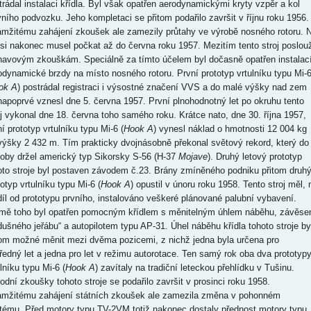
trádal instalaci křídla. Byl však opatřen aerodynamickými kryty vzpěr a kol
vního podvozku. Jeho kompletaci se přitom podařilo završit v říjnu roku 1956.
mžitému zahájení zkoušek ale zamezily průtahy ve výrobě nosného rotoru. 
 si nakonec musel počkat až do června roku 1957. Mezitím tento stroj poslouž
navovým zkouškám. Speciálně za tímto účelem byl dočasně opatřen instalac
odynamické brzdy na místo nosného rotoru. První prototyp vrtulníku typu Mi-
ok A
) postrádal registraci i výsostné značení VVS a do malé výšky nad zem
napoprvé vznesl dne 5. června 1957. První plnohodnotný let po okruhu tento
oj vykonal dne 18. června toho samého roku. Krátce nato, dne 30. října 1957,
í prototyp vrtulníku typu Mi-6 (
Hook A
) vynesl náklad o hmotnosti 12 004 kg
výšky 2 432 m. Tím prakticky dvojnásobně překonal světový rekord, který do
doby držel americký typ Sikorsky S-56 (H-37
Mojave
). Druhý letový prototyp
oto stroje byl postaven závodem č.23. Brány zmíněného podniku přitom druh
otyp vrtulníku typu Mi-6 (
Hook A
) opustil v únoru roku 1958. Tento stroj měl, 
díl od prototypu prvního, instalováno veškeré plánované palubní vybavení.
mě toho byl opatřen pomocným křídlem s měnitelným úhlem náběhu, závěs
dušného jeřábu“ a autopilotem typu AP-31. Úhel náběhu křídla tohoto stroje by
tom možné měnit mezi dvěma pozicemi, z nichž jedna byla určena pro
ředný let a jedna pro let v režimu autorotace. Ten samý rok oba dva prototyp
lníku typu Mi-6 (
Hook A
) zavítaly na tradiční leteckou přehlídku v Tušinu.
odní zkoušky tohoto stroje se podařilo završit v prosinci roku 1958.
mžitému zahájení státních zkoušek ale zamezila změna v pohonném
tému. Před motory typu TV-2VM totiž nakonec dostaly přednost motory typu