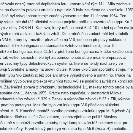
ehčovalo nosný rotor při dopředném letu, konstrukční tým M.L. Mila zachoval.
ce na úvodním projektu vrtulníku typu VM-6 byly završeny na konci roku 195
ciálně byl vývoj tohoto stroje zadán výnosem ze dne 11. června 1954. Ten
ý výnos ale dal též oficiální zelenou projektu obřího konvertoplánu typu Ka-2
op
) z dílny OKB N.I. Kamova, který měl nosnost 5 až 10 t a byl opatřen dvoji
ných rotorů a dvojicí tažných vrtulí. Dle zmíněného zadání měl být vrtulník
u VM-6, který byl mezitím přeznačen na V-6, schopen přepravy nákladu o
tnosti 6 t v konfiguraci se standardní vzletovou hmotností, resp. 8 t
etížení konfiguraci, resp. 11,5 t v přetížené konfiguraci na krátké vzdálenosti.
y tak velké nosnosti mělo být za pomoci tohoto stroje možné přepravovat
ěř všechny typy dělostřeleckých systémů, které se tehdy nacházely ve
broji Sovětské armády na úrovni divize. Kromě úkolů transportního stroje, mě
ulník typu V-6 zastávat též poslání stroje výsadkového a sanitního. Práce na
ročilém vývojovém projektu vrtulníku typu V-6 se podařilo završit na konci ro
4. Závěrečná zpráva z přezkumu technologické 1:1 makety tohoto stroje byla
epsána dne 1. června 1955. Krátce nato započala, v prostorách Milova
erimentálního závodu č.329 z Panek a výrobního závodu č.23 z Fili, výroba
ů prvního prototypu. Mezitím bylo vrtulníku typu V-6 přiděleno služební
ačení Mi-6. Konečná montáž prvního prototypu vrtulníku typu Mi-6 (
Hook A
)
bíhala v dílně na letišti Zacharkovo, nacházejícího se poblíž Moskvy.
častně s montáží prvního prototypu byl kompletován též neletový drak pro
tické zkoušky. První letový prototyp vrtulníku typu Mi-6 (
Hook A
) zpočátku