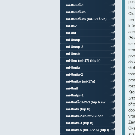
pos
mi-8amtš-1
hla
mi-8amtš-va
Oka
mi-8amtš-vn (mi-171š-vn)
ten
k ú
mi-8av
aer
mi-8bt
(
Ho
mi-8mnp
se 
mi-8mnp-2
str
mi-8msb
prvn
mi-8mt (mi-17) (hip h)
do 
mi-8mtja
té 
toh
mi-8mtja-2
prot
mi-8mtko (mi-17n)
roz
mi-8mtl
Kro
mi-8mtpr-1
„vz
mi-8mtš-1/-2/-3 (hip h ew
při
4/6)
mi-8mtv (hip h)
dop
vrtu
mi-8mtv-2-rn/mtv-2-oer
Záv
mi-8mtv-3 (hip h)
Oka
mi-8mtv-5 (mi-17v-5) (hip l)
sys