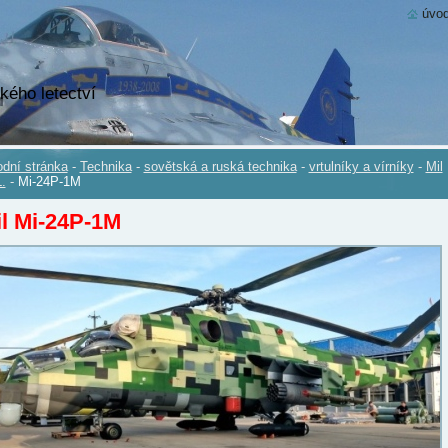
úvod
kého letectví
dní stránka
-
Technika
-
sovětská a ruská technika
-
vrtulníky a vírníky
-
Mil
.
-
Mi-24P-1M
l Mi-24P-1M