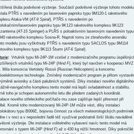
ozšířená škála podvěsné výzbroje. Součástí podvěsné výzbroje tohoto modelu
stala PTŘS s navedením po laserovém paprsku typu 9M120-1 raketového
plexu Ataka-VM (
AT-9 Spiral
), PTŘS s navedením po
iolokačním/laserovém paprsku typu 9K123 raketového komplexu 9K123
izantema (
AT-15 Springer
) a PLŘS s poloaktivním laserovým navedením typu
40 raketového komplexu Sosna-R. Naproti tomu ze zbraňového arsenálu
oto modelu jsou vyškrtnuty PTŘS s navedením typu SACLOS typu 9M114
etového komplexu typu 9K113 Šturm (
AT-6 Spiral
).
torie
:
Vrtulník typu Mi-24P-1M vzešel z modernizačního programu úspěšnýc
ozšířených vrtulníků typu Mi-24P (
Hind F
), který byl navržen v kooperaci MVZ
. Mila konsorcia Vertolety Rossii (Russian Helicopters) a koncernu
ioelektronnye technologie. Zmíněný modernizační program je přitom vystavě
výměně avioniky a části palubních systémů. Díky instalaci nového digitálního
otážně-navigačního komplexu tento model má lepší ovladatelnost a stabilitu.
mě toho je schopen autonomního letu dle předem zadaných koordinát.
talace nového střeleckého počítače mu zase zajišťuje lepší přesnost při
elbě. Kromě toho modernizovaný Mi-24P-1M může vést, díky instalaci
iolokátoru typu B006E, bojovou činnost za všech meteorologických podmínek
dne i v noci a v neposlední řadě též využívat podstatně širší škálu naváděné
věsné výzbroje. Dle instalace volitelného vybavení navíc tento model má
orovnání s typem Mi-24P (
Hind F
) až o 430 kg nižší hmotnost. Díky pokročilé