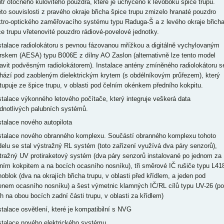
itř otočného kulovitého pouzdra, které je uchyceno k levoboku špice trupu.
éto souvislosti z pravého okraje břicha špice trupu zmizelo hranaté pouzdro
ktro-optického zaměřovacího systému typu Raduga-Š a z levého okraje břich
ce trupu vřetenovité pouzdro rádiové-povelové jednotky.
nstalace radiolokátoru s pevnou fázovanou mřížkou a digitálně vychylovaným
rskem (AESA) typu B006E z dílny AO Zaslon (alternativně lze tento model
avit podvěsným radiolokátorem). Instalace antény zmíněného radiolokátoru s
hází pod zaobleným dielektrickým krytem (s obdélníkovým průřezem), který
tupuje ze špice trupu, v oblasti pod čelním okénkem předního kokpitu.
nstalace výkonného letového počítače, který integruje veškerá data
ednotlivých palubních systémů.
nstalace nového autopilota
nstalace nového obranného komplexu. Součástí obranného komplexu tohoto
elu se stal výstražný RL systém (toto zařízení využívá dva páry senzorů),
tražný UV protiraketový systém (dva páry senzorů instalované po jednom za
ním kokpitem a na bocích ocasního nosníku), tři směrové IČ rušiče typu L41
oblok (dva na okrajích břicha trupu, v oblasti před křídlem, a jeden pod
enem ocasního nosníku) a šest výmetnic klamných IČ/RL cílů typu UV-26 (po
ch na obou bocích zadní části trupu, v oblasti za křídlem)
nstalace osvětlení, které je kompatibilní s NVG
nstalace nového elektrického systému