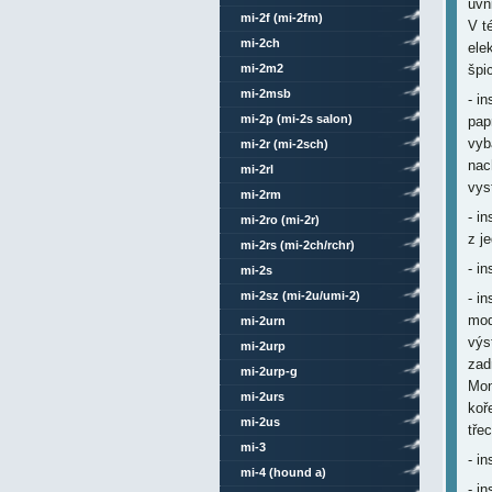
uvn
mi-2f (mi-2fm)
V t
mi-2ch
ele
mi-2m2
špi
mi-2msb
- i
mi-2p (mi-2s salon)
pap
vyb
mi-2r (mi-2sch)
nac
mi-2rl
vys
mi-2rm
- i
mi-2ro (mi-2r)
z j
mi-2rs (mi-2ch/rchr)
- i
mi-2s
mi-2sz (mi-2u/umi-2)
- i
mod
mi-2urn
výs
mi-2urp
zad
mi-2urp-g
Mon
mi-2urs
koř
mi-2us
tře
mi-3
- i
mi-4 (hound a)
- i