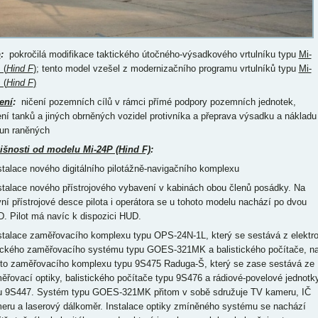
p
:
pokročilá modifikace taktického útočného-výsadkového vrtulníku typu
Mi-
 (
Hind F
)
; tento model vzešel z modernizačního programu vrtulníků typu
Mi-
 (
Hind F
)
ení
:
ničení pozemních cílů v rámci přímé podpory pozemních jednotek,
ení tanků a jiných obrněných vozidel protivníka a přeprava výsadku a nákladu
un raněných
išnosti od modelu Mi-24P (Hind F)
:
nstalace nového digitálního pilotážně-navigačního komplexu
nstalace nového přístrojového vybavení v kabinách obou členů posádky. Na
vní přístrojové desce pilota i operátora se u tohoto modelu nachází po dvou
. Pilot má navíc k dispozici HUD.
nstalace zaměřovacího komplexu typu OPS-24N-1L, který se sestává z elektro
ického zaměřovacího systému typu GOES-321MK a balistického počítače, n
to zaměřovacího komplexu typu 9S475 Raduga-Š, který se zase sestává ze
ěřovací optiky, balistického počítače typu 9S476 a rádiové-povelové jednotk
u 9S447. Systém typu GOES-321MK přitom v sobě sdružuje TV kameru, IČ
eru a laserový dálkoměr. Instalace optiky zmíněného systému se nachází