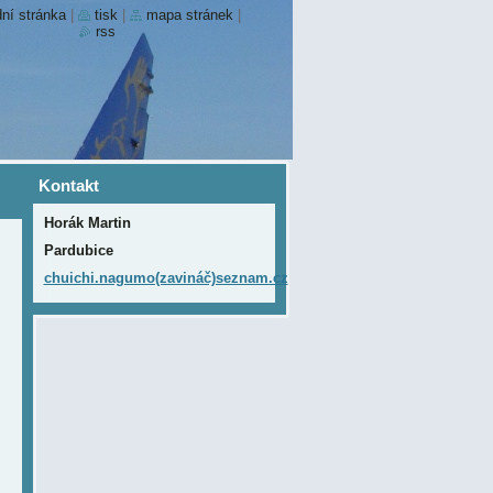
ní stránka
|
tisk
|
mapa stránek
|
rss
Kontakt
Horák Martin
Pardubice
chuichi.nagumo(zavináč)seznam.cz