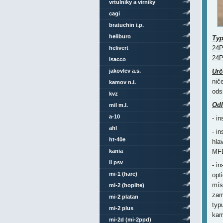
vrtulníky a vírníky
cagi
bratuchin i.p.
heliburo
Ty
24P
helivert
24P
isacco
jakovlev a.s.
Urč
nič
kamov n.i.
ods
kvz
Odl
mil m.l.
a-10
- i
ahl
- i
ht-40e
hla
kania
MFD
ll psv
- i
mi-1 (hare)
opt
mís
mi-2 (hoplite)
zam
mi-2 platan
typ
mi-2 plus
kam
mi-2d (mi-2ppd)