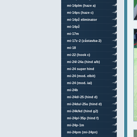
mi-14plm (haze a)
mi-14ps (haze c)
mi-14pž eliminator
mi-14pž
mi-17m
mi-17z-2 (zástavba-2)
mi-18
mi-22 (hook c)
mi-24/-24a (hind a/b)
mi-24 super hind
mi-24 (mod. elbit)
mi-24 (mod. iai)
mi-24b
mi-24d/-25 (hind d)
mi-24du/-25u (hind d)
mi-24k/kd (hind g2)
mi-24p/-35p (hind f)
mi-24p-1m
mi-24pm (mi-24pn)