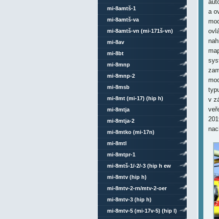
aut
mi-8amtš-1
a o
mi-8amtš-va
mod
ovl
mi-8amtš-vn (mi-171š-vn)
nah
mi-8av
map
mi-8bt
sys
mi-8mnp
zam
mi-8mnp-2
mod
mi-8msb
typ
mi-8mt (mi-17) (hip h)
v z
veř
mi-8mtja
201
mi-8mtja-2
nac
mi-8mtko (mi-17n)
mi-8mtl
mi-8mtpr-1
mi-8mtš-1/-2/-3 (hip h ew
4/6)
mi-8mtv (hip h)
mi-8mtv-2-rn/mtv-2-oer
mi-8mtv-3 (hip h)
mi-8mtv-5 (mi-17v-5) (hip l)