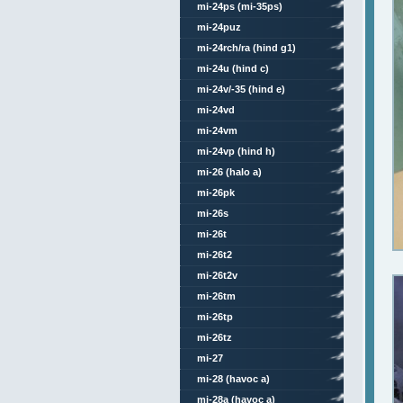
mi-24ps (mi-35ps)
mi-24puz
mi-24rch/ra (hind g1)
mi-24u (hind c)
mi-24v/-35 (hind e)
mi-24vd
mi-24vm
mi-24vp (hind h)
mi-26 (halo a)
mi-26pk
mi-26s
mi-26t
mi-26t2
mi-26t2v
mi-26tm
mi-26tp
mi-26tz
mi-27
mi-28 (havoc a)
mi-28a (havoc a)