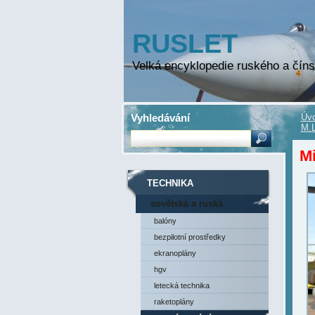
RUSLET
Velká encyklopedie ruského a číns
Vyhledávání
Úvo
M.L
Mi
TECHNIKA
sovětská a ruská
technika
balóny
bezpilotní prostředky
ekranoplány
hgv
letecká technika
raketoplány