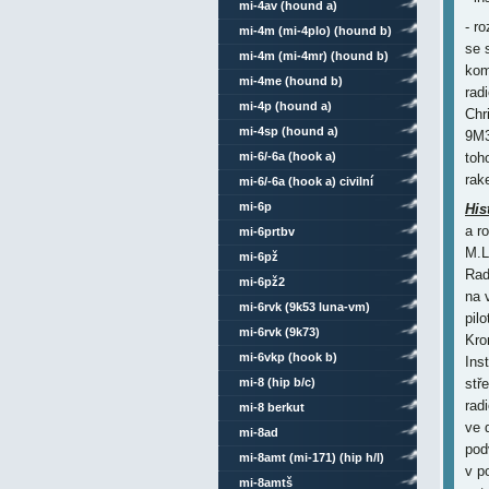
mi-4av (hound a)
- r
mi-4m (mi-4plo) (hound b)
se 
mi-4m (mi-4mr) (hound b)
kom
mi-4me (hound b)
rad
mi-4p (hound a)
Chr
mi-4sp (hound a)
9M3
mi-6/-6a (hook a)
toh
rak
mi-6/-6a (hook a) civilní
mi-6p
His
a r
mi-6prtbv
M.L
mi-6pž
Rad
mi-6pž2
na 
mi-6rvk (9k53 luna-vm)
pil
mi-6rvk (9k73)
Kro
mi-6vkp (hook b)
Ins
mi-8 (hip b/c)
stř
rad
mi-8 berkut
ve 
mi-8ad
pod
mi-8amt (mi-171) (hip h/l)
v p
mi-8amtš