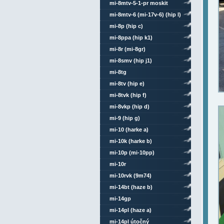
mi-8mtv-5-1-pr moskit
mi-8mtv-6 (mi-17v-6) (hip l)
mi-8p (hip c)
mi-8ppa (hip k1)
mi-8r (mi-8gr)
mi-8smv (hip j1)
mi-8tg
mi-8tv (hip e)
mi-8tvk (hip f)
mi-8vkp (hip d)
mi-9 (hip g)
mi-10 (harke a)
mi-10k (harke b)
mi-10p (mi-10pp)
mi-10r
mi-10rvk (9m74)
mi-14bt (haze b)
mi-14gp
mi-14pl (haze a)
mi-14pl útočný