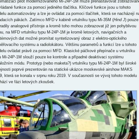
omatizaci pilot modernizovaného Mi-24P-1M může přenastavovat zobrazovan
vládané funkce za pomoci jediného tlačítka. Klíčové funkce jsou u tohoto
elu automatizovány a lze je ovládat za pomoci tlačítek, která se nacházejí n
ádacích pákách. Zatímco MFD v kabině vrtulníku typu Mi-35M (
Hind J
) pouze
radily analogové přístroje a kromě toho mohou zobrazovat již jen pohyblivou
u, na MFD vrtulníku typu M-24P-1M je kromě letových, navigačních a
témových dat možné promítat syntetizovaný obraz z elektro-optického
ěřovacího systému a radiolokátoru. Většinu parametrů a funkcí lze u tohoto
elu ovládat právě za pomoci MFD. Klasické páčkové přepínače u vrtulníku
u Mi-24P-1M slouží pouze ke kontrole a případné deaktivaci systému
áložním módu. Prototyp (nebo maketa?) vrtulníku typu Mi-24P-1M byl široké
ejnosti poprvé prezentován na statické ukázce moskevské airshow MAKS
9, která se konala v srpnu roku 2019. V současnosti se vývoj tohoto modelu
hází ve fázi letových zkoušek.