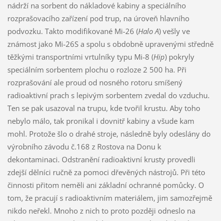
nádrží na sorbent do nákladové kabiny a speciálního
rozprašovacího zařízení pod trup, na úroveň hlavního
podvozku. Takto modifikované Mi-26 (
Halo A
) vešly ve
známost jako Mi-26S a spolu s obdobně upravenými středně
těžkými transportními vrtulníky typu Mi-8 (
Hip
) pokryly
speciálním sorbentem plochu o rozloze 2 500 ha. Při
rozprašování ale proud od nosného rotoru smíšený
radioaktivní prach s lepivým sorbentem zvedal do vzduchu.
Ten se pak usazoval na trupu, kde tvořil krustu. Aby toho
nebylo málo, tak pronikal i dovnitř kabiny a všude kam
mohl. Protože šlo o drahé stroje, následně byly odeslány do
výrobního závodu č.168 z Rostova na Donu k
dekontaminaci. Odstranění radioaktivní krusty provedli
zdejší dělníci ručně za pomoci dřevěných nástrojů. Při této
činnosti přitom neměli ani základní ochranné pomůcky. O
tom, že pracují s radioaktivním materiálem, jim samozřejmě
nikdo neřekl. Mnoho z nich to proto později odneslo na