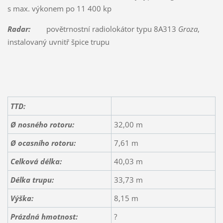
s max. výkonem po 11 400 kp
Radar:
povětrnostní radiolokátor typu 8A313
Groza
,
instalovaný uvnitř špice trupu
TTD:
Ø nosného rotoru:
32,00 m
Ø ocasního rotoru:
7,61 m
Celková délka:
40,03 m
Délka trupu:
33,73 m
Výška:
8,15 m
Prázdná hmotnost:
?