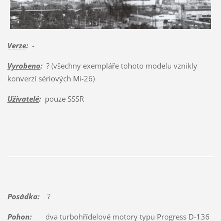
Verze
:
-
Vyrobeno
:
? (všechny exempláře tohoto modelu vznikly
konverzí sériových Mi-26)
Uživatelé
:
pouze SSSR
Posádka:
?
Pohon:
dva turbohřídelové motory typu Progress D-136