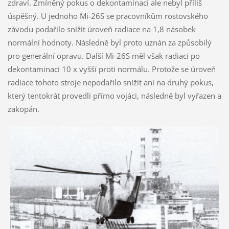
zdraví. Zmíněný pokus o dekontaminaci ale nebyl příliš
úspěšný. U jednoho Mi-26S se pracovníkům rostovského
závodu podařilo snížit úroveň radiace na 1,8 násobek
normální hodnoty. Následně byl proto uznán za způsobilý
pro generální opravu. Další Mi-26S měl však radiaci po
dekontaminaci 10 x vyšší proti normálu. Protože se úroveň
radiace tohoto stroje nepodařilo snížit ani na druhý pokus,
který tentokrát provedli přímo vojáci, následně byl vyřazen a
zakopán.