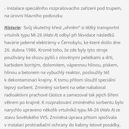
- instalace speciálního rozprašovacího zařízení pod trupem,
na úrovni hlavního podvozku
Historie
:
Svůj skutečný křest „ohněm“ si těžký transportní
vrtulník typu Mi-26 (
Halo A
) odbyl při likvidace následků
havárie jaderné elektrárny v Černobylu, ke které došlo dne
26. dubna 1986. Kromě toho, že zde byly tyto stroje
používány ke shozu pytlů s olověnými peletkami a drtí,
karbidem boritým, dolomitem, vápennou hlínou, pískem,
hlínou a betonem na vybuchlý reaktor, posloužily též
k dekontaminaci krajiny. K tomu přitom sloužil speciální
lepivý sorbent. Zmíněný sorbent na sebe nabaloval
radioaktivní prachové částice a zamezoval tak jejich šíření
větrem po krajině. K rozprašování zmíněného sorbentu bylo
narychlo upraveno několik vrtulníků typu Mi-26 (
Halo A
) ze
stavu Sovětského VVS. Zmíněná úprava přitom spočívala
v instalaci protiradiační ochrany do kabiny letové posádky,