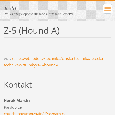
Ruslet
Velká encyklopedie ruského a čínského letectví
Z-5 (Hound A)
viz.:
ruslet.webnode.cz/technika/cinska-technika/letecka-
technika/vrtulniky/z-5-hound-/
Kontakt
Horák Martin
Pardubice
chuichi.nagumo(zavináč)seznam.cz