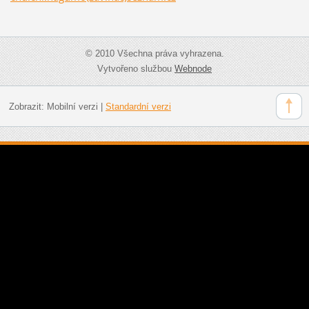
© 2010 Všechna práva vyhrazena.
Vytvořeno službou
Webnode
Zobrazit:
Mobilní verzi
|
Standardní verzi