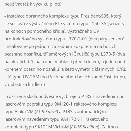
používat též k výcviku pilotů.
- instalace obranného komplexu typu Prezident-S35, který
se sestává z výstražného RL systému typu L150-35 (senzory
na koncích pomocného křídla), výstražného UV
protiraketového systému typu L370-2-01 (dva páry senzorů
instalované po jednom za zadním kokpitem a na bocích
ocasního nosníku), tří směrových IČ rušičů typu L370-5 (dva
na okrajích břicha trupu, v oblasti před křídlem, a jeden pod
kořenem ocasního nosníku) a šesti výmetnic klamných IČ/RL
cílů typu UV-26M (po třech na obou bocích zadní části trupu,
v oblasti za křídlem)
- rozšířená škála podvěsné výzbroje o PTŘS s navedením po
laserovém paprsku typu 9M120-1 raketového kompletu
typu Ataka-VM (
AT-9 Spiral
) a PTŘS s automatickým
laserovým navedením typu 9A4172K-1 raketového
kompletu typu 9K121M Vichr-M (
AT-16 Scallion
). Zatímco