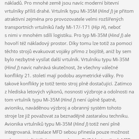
nákladů. Pro mnohé země jsou navíc moderní bitevní
vrtulníky příliš drahé. Vrtulník typu Mi-35M (
Hind J
) je přitom
atraktivní zejména pro provozovatele velmi rozšířených
transportních vrtulníků řady Mi-17/-171 (
Hip H
), neboť
s nimi v mnohém sdílí logistiku. Pro typ Mi-35M (
Hind J
) ale
hovoří též nákladový prostor. Díky tomu lze totiž za pomoci
těchto strojů evakuovat vojáky přímo z bojiště, aniž by sem
bylo nezbytné vysílat další vrtulník. Vrtulníku typu Mi-35M
(
Hind J
) navíc nahrává skutečnost, že všechny válečné
konflikty 21. století mají podobu asymetrické války. Pro
takové konflikty je totiž tento stroj plně dostačující. Zatímco
z hlediska letových výkonů, nosnosti výzbroje a odolnosti na
tom vrtulník typu Mi-35M (
Hind J
) není úplně špatně,
avioniku, naváděnou výzbroj a obranný systém tohoto
stroje lze již považovat za beznadějně zastaralou techniku.
Avionika vrtulníků typu Mi-35M (
Hind J
) totiž není plně
integrovaná. Instalace MFD sebou přinesla pouze možnost