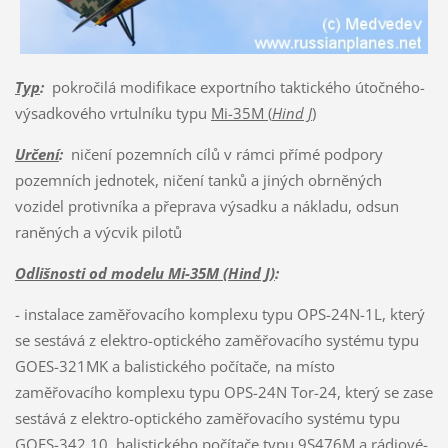
Typ
:
pokročilá modifikace exportního taktického útočného-
výsadkového vrtulníku typu
Mi-35M (
Hind J
)
Určení
:
ničení pozemních cílů v rámci přímé podpory
pozemních jednotek, ničení tanků a jiných obrněných
vozidel protivníka a přeprava výsadku a nákladu, odsun
raněných a výcvik pilotů
Odlišnosti od modelu Mi-35M (Hind J)
:
- instalace zaměřovacího komplexu typu OPS-24N-1L, který
se sestává z elektro-optického zaměřovacího systému typu
GOES-321MK a balistického počítače, na místo
zaměřovacího komplexu typu OPS-24N Tor-24, který se zase
sestává z elektro-optického zaměřovacího systému typu
GOES-342.10, balistického počítače typu 9S476M a rádiové-