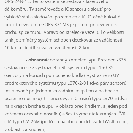
OPS-24N-1L. Tento systém se sestává z laserového
dálkoměru, TV zaměřovače a IČ senzoru a slouží pro
vyhledávání a sledování pozemních cílů. Otočné kulovité
pouzdro systému GOES-321MK je přitom připevněno k
břichu špice trupu, vpravo od střelecké věže. Cíl o velikosti
tank je zmíněný systém schopen detekovat ze vzdálenosti
10 km a identifikovat ze vzdálenosti 8 km
- obranné:
obranný komplex typu Prezident-S35
sestávající se z výstražného RL systému typu L150-35
(senzory na koncích pomocného křídla), výstražného UV
protiraketového systému typu L370-2-01 (dva páry senzorů
instalované po jednom za zadním kokpitem a na bocích
ocasního nosníku), tří směrových IČ rušičů typu L370-5 (dva
na okrajích břicha trupu, v oblasti před křídlem, a jeden pod
kořenem ocasního nosníku) a šesti výmetnic klamných IČ/RL
cílů typu UV-26M (po třech na obou bocích zadní části trupu,
v oblasti za křídlem)