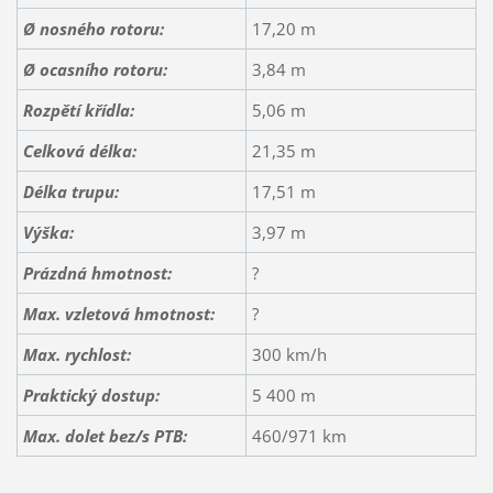
Ø nosného rotoru:
17,20 m
Ø ocasního rotoru:
3,84 m
Rozpětí křídla:
5,06 m
Celková délka:
21,35 m
Délka trupu:
17,51 m
Výška:
3,97 m
Prázdná hmotnost:
?
Max. vzletová hmotnost:
?
Max. rychlost:
300 km/h
Praktický dostup:
5 400 m
Max. dolet bez/s PTB:
460/971 km