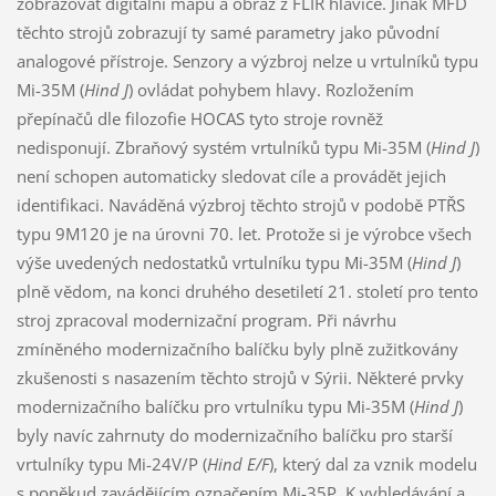
zobrazovat digitální mapu a obraz z FLIR hlavice. Jinak MFD
těchto strojů zobrazují ty samé parametry jako původní
analogové přístroje. Senzory a výzbroj nelze u vrtulníků typu
Mi-35M (
Hind J
) ovládat pohybem hlavy. Rozložením
přepínačů dle filozofie HOCAS tyto stroje rovněž
nedisponují. Zbraňový systém vrtulníků typu Mi-35M (
Hind J
)
není schopen automaticky sledovat cíle a provádět jejich
identifikaci. Naváděná výzbroj těchto strojů v podobě PTŘS
typu 9M120 je na úrovni 70. let. Protože si je výrobce všech
výše uvedených nedostatků vrtulníku typu Mi-35M (
Hind J
)
plně vědom, na konci druhého desetiletí 21. století pro tento
stroj zpracoval modernizační program. Při návrhu
zmíněného modernizačního balíčku byly plně zužitkovány
zkušenosti s nasazením těchto strojů v Sýrii. Některé prvky
modernizačního balíčku pro vrtulníku typu Mi-35M (
Hind J
)
byly navíc zahrnuty do modernizačního balíčku pro starší
vrtulníky typu Mi-24V/P (
Hind E/F
), který dal za vznik modelu
s poněkud zavádějícím označením Mi-35P. K vyhledávání a