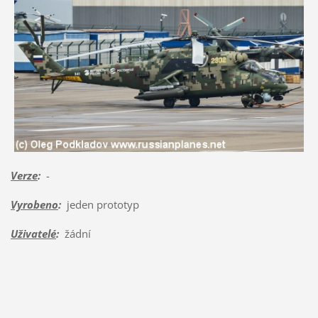
Verze
:
-
Vyrobeno
:
jeden prototyp
Uživatelé
:
žádní