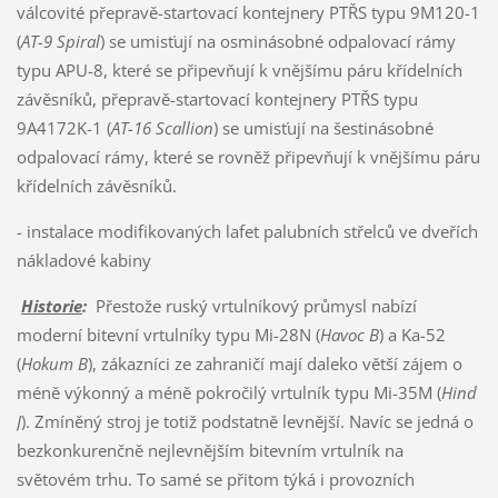
válcovité přepravě-startovací kontejnery PTŘS typu 9M120-1
(
AT-9 Spiral
) se umisťují na osminásobné odpalovací rámy
typu APU-8, které se připevňují k vnějšímu páru křídelních
závěsníků, přepravě-startovací kontejnery PTŘS typu
9A4172K-1 (
AT-16 Scallion
) se umisťují na šestinásobné
odpalovací rámy, které se rovněž připevňují k vnějšímu páru
křídelních závěsníků.
- instalace modifikovaných lafet palubních střelců ve dveřích
nákladové kabiny
Historie
:
Přestože ruský vrtulníkový průmysl nabízí
moderní bitevní vrtulníky typu Mi-28N (
Havoc B
) a Ka-52
(
Hokum B
), zákazníci ze zahraničí mají daleko větší zájem o
méně výkonný a méně pokročilý vrtulník typu Mi-35M (
Hind
J
). Zmíněný stroj je totiž podstatně levnější. Navíc se jedná o
bezkonkurenčně nejlevnějším bitevním vrtulník na
světovém trhu. To samé se přitom týká i provozních