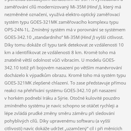
zaměřování cílů modernizovaný Mi-35M (
Hind J
), který má
nezměněné označení, využívá elektro-optický zaměřovací
systém typu GOES-321MK zaměřovacího komplexu typu
OPS-24N-1L. Zmíněný systém má v porovnání se systémem
GOES-342.10 „standardního“ Mi-35M (
Hind J
) vyšší citlivost.
Díky tomu dokáže cíl typu tank detekovat ze vzdálenosti 10
km a identifikovat ze vzdálenosti 8 km. Kromě toho má
znatelně větší odolnost vůči vibracím. U modelu GOES-
342.10 totiž při bojovém nasazení po větším manévrování
docházelo k výpadkům obrazu. Kromě toho má systém typu
GOES-321MK zlepšené chlazení. To zase představuje přímou
reakci na přehřívání systému GOES-342.10 při nasazení
v horkém podnebí Iráku a Sýrie. Otočné kulovité pouzdro
zmíněného systému je navíc schopno se otáčet rychleji a
lépe zvládá prudké změny směru záměru při sledování
pohyblivých cílů. Díky upravenému softwaru (a vyšší
citlivosti) navíc dokáže udržet „uzamčený“ cíl i při měnících