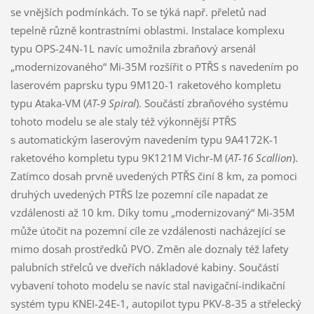
se vnějších podmínkách. To se týká např. přeletů nad
tepelně různě kontrastními oblastmi. Instalace komplexu
typu OPS-24N-1L navíc umožnila zbraňový arsenál
„modernizovaného“ Mi-35M rozšířit o PTŘS s navedením po
laserovém paprsku typu 9M120-1 raketového kompletu
typu Ataka-VM (
AT-9 Spiral
). Součástí zbraňového systému
tohoto modelu se ale staly též výkonnější PTŘS
s automatickým laserovým navedením typu 9A4172K-1
raketového kompletu typu 9K121M Vichr-M (
AT-16 Scallion
).
Zatímco dosah prvně uvedených PTŘS činí 8 km, za pomoci
druhých uvedených PTŘS lze pozemní cíle napadat ze
vzdálenosti až 10 km. Díky tomu „modernizovaný“ Mi-35M
může útočit na pozemní cíle ze vzdálenosti nacházející se
mimo dosah prostředků PVO. Změn ale doznaly též lafety
palubních střelců ve dveřích nákladové kabiny. Součástí
vybavení tohoto modelu se navíc stal navigační-indikační
systém typu KNEI-24E-1, autopilot typu PKV-8-35 a střelecký