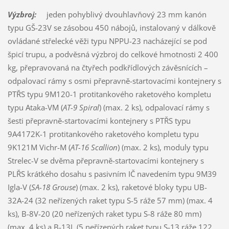
Výzbroj:
jeden pohyblivý dvouhlavňový 23 mm kanón
typu GŠ-23V se zásobou 450 nábojů, instalovaný v dálkově
ovládané střelecké věži typu NPPU-23 nacházející se pod
špicí trupu, a podvěsná výzbroj do celkové hmotnosti 2 400
kg, přepravovaná na čtyřech podkřídlových závěsnících –
odpalovací rámy s osmi přepravně-startovacími kontejnery s
PTŘS typu 9M120-1 protitankového raketového kompletu
typu Ataka-VM (
AT-9 Spiral
) (max. 2 ks), odpalovací rámy s
šesti přepravně-startovacími kontejnery s PTŘS typu
9A4172K-1 protitankového raketového kompletu typu
9K121M Vichr-M (
AT-16 Scallion
) (max. 2 ks), moduly typu
Strelec-V se dvěma přepravně-startovacími kontejnery s
PLŘS krátkého dosahu s pasivním IČ navedením typu 9M39
Igla-V (
SA-18 Grouse
) (max. 2 ks), raketové bloky typu UB-
32A-24 (32 neřízených raket typu S-5 ráže 57 mm) (max. 4
ks), B-8V-20 (20 neřízených raket typu S-8 ráže 80 mm)
(max. 4 ks) a B-13L (5 neřízených raket typu S-13 ráže 122