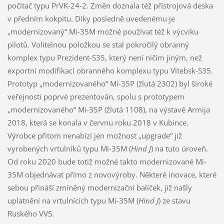
počítač typu PrVK-24-2. Změn doznala též přístrojová deska
v předním kokpitu. Díky posledně uvedenému je
„modernizovaný“ Mi-35M možné používat též k výcviku
pilotů. Volitelnou položkou se stal pokročilý obranný
komplex typu Prezident-S35, který není ničím jiným, než
exportní modifikací obranného komplexu typu Vitebsk-S35.
Prototyp „modernizovaného“ Mi-35P (žlutá 2302) byl široké
veřejnosti poprvé prezentován, spolu s prototypem
„modernizovaného“ Mi-35P (žlutá 1108), na výstavě Armija
2018, která se konala v červnu roku 2018 v Kubince.
Výrobce přitom nenabízí jen možnost „upgrade“ již
vyrobených vrtulníků typu Mi-35M (
Hind J
) na tuto úroveň.
Od roku 2020 bude totiž možné takto modernizované Mi-
35M objednávat přímo z novovýroby. Některé inovace, které
sebou přináší zmíněný modernizační balíček, již našly
uplatnění na vrtulnících typu Mi-35M (
Hind J
) ze stavu
Ruského VVS.