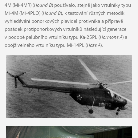
4M (Mi-4MR) (
Hound B
) používalo, stejně jako vrtulníky typu
Mi-4M (Mi-4PLO) (
Hound B
), k testování různých metodik
vyhledávání ponorkových plavidel protivníka a přípravě
posádek protiponorkových vrtulníků následující generace
v podobě palubního vrtulníku typu Ka-25PL (
Hormone A
) a
obojživelného vrtulníku typu Mi-14PL (
Haze A
).