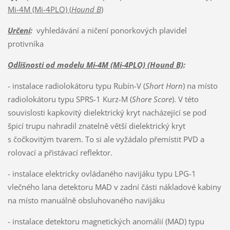
Mi-4M (Mi-4PLO) (
Hound B
)
Určení
:
vyhledávání a ničení ponorkových plavidel
protivníka
Odlišnosti od modelu Mi-4M (Mi-4PLO) (Hound B)
:
- instalace radiolokátoru typu Rubín-V (
Short Horn
) na místo
radiolokátoru typu SPRS-1 Kurz-M (
Shore Score
). V této
souvislosti kapkovitý dielektrický kryt nacházející se pod
špicí trupu nahradil znatelně větší dielektrický kryt
s čočkovitým tvarem. To si ale vyžádalo přemístit PVD a
rolovací a přistávací reflektor.
- instalace elektricky ovládaného navijáku typu LPG-1
vlečného lana detektoru MAD v zadní části nákladové kabiny
na místo manuálně obsluhovaného navijáku
- instalace detektoru magnetických anomálií (MAD) typu