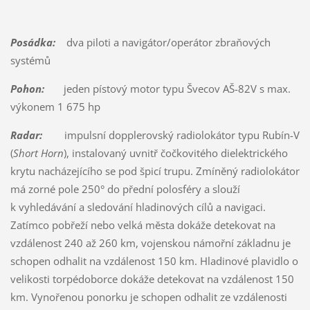
Posádka:
dva piloti a navigátor/operátor zbraňových
systémů
Pohon:
jeden pístový motor typu Švecov AŠ-82V s max.
výkonem 1 675 hp
Radar:
impulsní dopplerovský radiolokátor typu Rubín-V
(
Short Horn
), instalovaný uvnitř čočkovitého dielektrického
krytu nacházejícího se pod špicí trupu. Zmíněný radiolokátor
má zorné pole 250° do přední polosféry a slouží
k vyhledávání a sledování hladinových cílů a navigaci.
Zatímco pobřeží nebo velká města dokáže detekovat na
vzdálenost 240 až 260 km, vojenskou námořní základnu je
schopen odhalit na vzdálenost 150 km. Hladinové plavidlo o
velikosti torpédoborce dokáže detekovat na vzdálenost 150
km. Vynořenou ponorku je schopen odhalit ze vzdálenosti