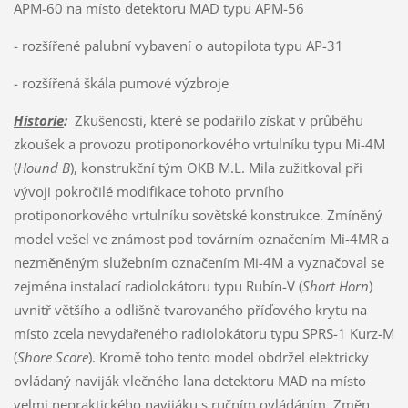
APM-60 na místo detektoru MAD typu APM-56
- rozšířené palubní vybavení o autopilota typu AP-31
- rozšířená škála pumové výzbroje
Historie
:
Zkušenosti, které se podařilo získat v průběhu
zkoušek a provozu protiponorkového vrtulníku typu Mi-4M
(
Hound B
), konstrukční tým OKB M.L. Mila zužitkoval při
vývoji pokročilé modifikace tohoto prvního
protiponorkového vrtulníku sovětské konstrukce. Zmíněný
model vešel ve známost pod továrním označením Mi-4MR a
nezměněným služebním označením Mi-4M a vyznačoval se
zejména instalací radiolokátoru typu Rubín-V (
Short Horn
)
uvnitř většího a odlišně tvarovaného příďového krytu na
místo zcela nevydařeného radiolokátoru typu SPRS-1 Kurz-M
(
Shore Score
). Kromě toho tento model obdržel elektricky
ovládaný naviják vlečného lana detektoru MAD na místo
velmi nepraktického navijáku s ručním ovládáním. Změn