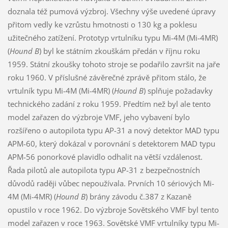
doznala též pumová výzbroj. Všechny výše uvedené úpravy
přitom vedly ke vzrůstu hmotnosti o 130 kg a poklesu
užitečného zatížení. Prototyp vrtulníku typu Mi-4M (Mi-4MR)
(
Hound B
) byl ke státním zkouškám předán v říjnu roku
1959. Státní zkoušky tohoto stroje se podařilo završit na jaře
roku 1960. V příslušné závěrečné zprávě přitom stálo, že
vrtulník typu Mi-4M (Mi-4MR) (
Hound B
) splňuje požadavky
technického zadání z roku 1959. Předtím než byl ale tento
model zařazen do výzbroje VMF, jeho vybavení bylo
rozšířeno o autopilota typu AP-31 a nový detektor MAD typu
APM-60, který dokázal v porovnání s detektorem MAD typu
APM-56 ponorkové plavidlo odhalit na větší vzdálenost.
Řada pilotů ale autopilota typu AP-31 z bezpečnostních
důvodů raději vůbec nepoužívala. Prvních 10 sériových Mi-
4M (Mi-4MR) (
Hound B
) brány závodu č.387 z Kazaně
opustilo v roce 1962. Do výzbroje Sovětského VMF byl tento
model zařazen v roce 1963. Sovětské VMF vrtulníky typu Mi-