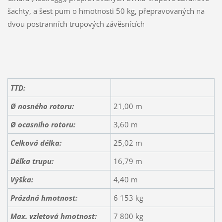
šachty, a šest pum o hmotnosti 50 kg, přepravovaných na
dvou postranních trupových závěsnících
TTD:
Ø nosného rotoru:
21,00 m
Ø ocasního rotoru:
3,60 m
Celková délka:
25,02 m
Délka trupu:
16,79 m
Výška:
4,40 m
Prázdná hmotnost:
6 153 kg
Max. vzletová hmotnost:
7 800 kg