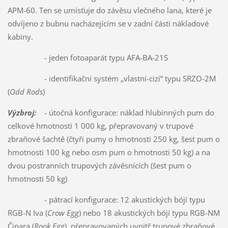
APM-60. Ten se umísťuje do závěsu vlečného lana, které je
odvíjeno z bubnu nacházejícím se v zadní části nákladové
kabiny.
- jeden fotoaparát typu AFA-BA-21S
- identifikační systém „vlastní-cizí“ typu SRZO-2M
(
Odd Rods
)
Výzbroj:
- útočná konfigurace: náklad hlubinných pum do
celkové hmotnosti 1 000 kg, přepravovaný v trupové
zbraňové šachtě (čtyři pumy o hmotnosti 250 kg, šest pum o
hmotnosti 100 kg nebo osm pum o hmotnosti 50 kg) a na
dvou postranních trupových závěsnících (šest pum o
hmotnosti 50 kg)
- pátrací konfigurace: 12 akustických bójí typu
RGB-N Iva (
Crow Egg
) nebo 18 akustických bójí typu RGB-NM
Činara (
Rook Egg
), přepravovaných uvnitř trupové zbraňové