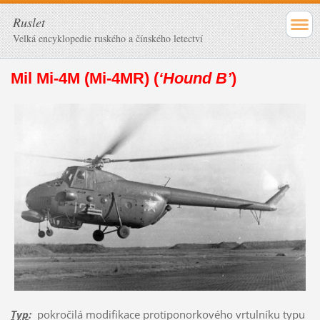
Ruslet
Velká encyklopedie ruského a čínského letectví
Mil Mi-4M (Mi-4MR) (
‘Hound B’
)
Typ
:
pokročilá modifikace protiponorkového vrtulníku typu