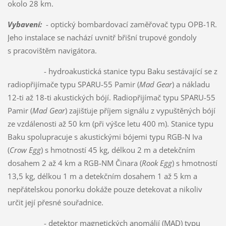
okolo 28 km.
Vybavení:
- optický bombardovací zaměřovač typu OPB-1R.
Jeho instalace se nachází uvnitř břišní trupové gondoly
s pracovištěm navigátora.
- hydroakustická stanice typu Baku sestávající se z
radiopřijímače typu SPARU-55 Pamir (
Mad Gear
) a nákladu
12-ti až 18-ti akustických bójí. Radiopřijímač typu SPARU-55
Pamir (
Mad Gear
) zajišťuje příjem signálu z vypuštěných bójí
ze vzdálenosti až 50 km (při výšce letu 400 m). Stanice typu
Baku spolupracuje s akustickými bójemi typu RGB-N Iva
(
Crow Egg
) s hmotností 45 kg, délkou 2 m a detekčním
dosahem 2 až 4 km a RGB-NM Činara (
Rook Egg
) s hmotností
13,5 kg, délkou 1 m a detekčním dosahem 1 až 5 km a
nepřátelskou ponorku dokáže pouze detekovat a nikoliv
určit její přesné souřadnice.
- detektor magnetických anomálií (MAD) typu