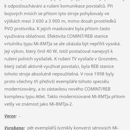
k odposlouchávání a rušení komunikace povstalců. Při
bojových misích se přitom tyto stroje pohybovaly ve
výškách mezi 3 600 a 3 900 m, mimo dosah prostředků
PVO protivníka. K jejich maskování byla přitom často
využívána oblačnost. Efektivita COMINT/REB stanice
vrtulníku typu Mi-8MTJa se ale ukázala být nepříliš vysoká.
Její výkon, který činil 40 W, totiž postačoval nanejvýš k
rušení polních vysílaček. K rušení TV vysílače v Grozném,
který začali aktivně využívat povstalci, byla REB stanice
tohoto stroje absolutně nepoužitelná. V roce 1998 byly
proto všechny tři přeživší exempláře tohoto speciálu
modernizovány, a to zástavbou nového COMINT/REB
komplexu typu Atlet. Takto modernizované Mi-8MTJa přitom
vešly ve známost jako Mi-8MTJa-2.
Verze
:
-
Vyrobeno
:
pět exemplářů (vznikly konverzí sériových Mi-