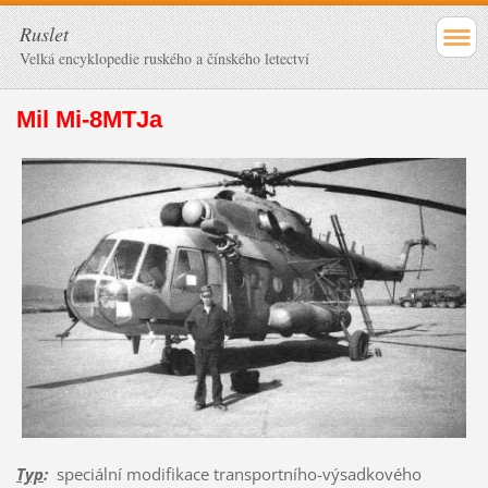
Ruslet
Velká encyklopedie ruského a čínského letectví
Mil Mi-8MTJa
Typ
:
speciální modifikace transportního-výsadkového