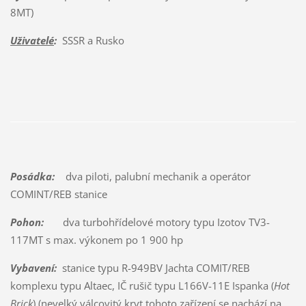
8MT)
Uživatelé
:
SSSR a Rusko
Posádka:
dva piloti, palubní mechanik a operátor
COMINT/REB stanice
Pohon:
dva turbohřídelové motory typu Izotov TV3-
117MT s max. výkonem po 1 900 hp
Vybavení:
stanice typu R-949BV Jachta COMIT/REB
komplexu typu Altaec, IČ rušič typu L166V-11E Ispanka (
Hot
Brick
) (nevelký válcovitý kryt tohoto zařízení se nachází na