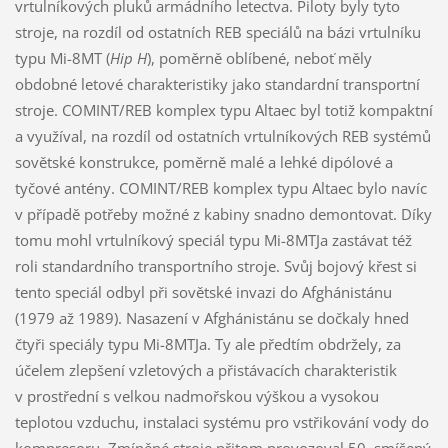
vrtulníkových pluků armádního letectva. Piloty byly tyto
stroje, na rozdíl od ostatních REB speciálů na bázi vrtulníku
typu Mi-8MT (
Hip H
), poměrně oblíbené, neboť měly
obdobné letové charakteristiky jako standardní transportní
stroje. COMINT/REB komplex typu Altaec byl totiž kompaktní
a využíval, na rozdíl od ostatních vrtulníkových REB systémů
sovětské konstrukce, poměrně malé a lehké dipólové a
tyčové antény. COMINT/REB komplex typu Altaec bylo navíc
v případě potřeby možné z kabiny snadno demontovat. Díky
tomu mohl vrtulníkový speciál typu Mi-8MTJa zastávat též
roli standardního transportního stroje. Svůj bojový křest si
tento speciál odbyl při sovětské invazi do Afghánistánu
(1979 až 1989). Nasazení v Afghánistánu se dočkaly hned
čtyři speciály typu Mi-8MTJa. Ty ale předtím obdržely, za
účelem zlepšení vzletových a přistávacích charakteristik
v prostřední s velkou nadmořskou výškou a vysokou
teplotou vzduchu, instalaci systému pro vstřikování vody do