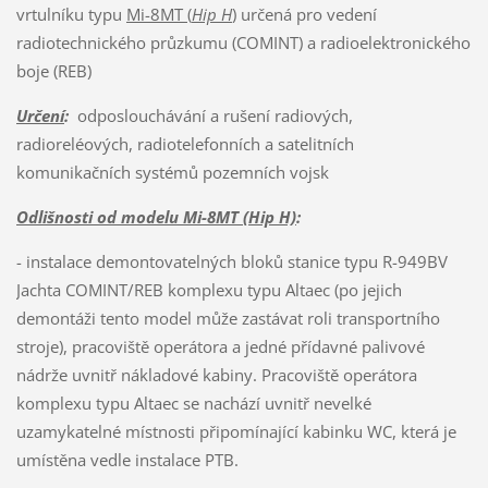
vrtulníku typu
Mi-8MT (
Hip H
)
určená pro vedení
radiotechnického průzkumu (COMINT) a radioelektronického
boje (REB)
Určení
:
odposlouchávání a rušení radiových,
radioreléových, radiotelefonních a satelitních
komunikačních systémů pozemních vojsk
Odlišnosti od modelu Mi-8MT (Hip H)
:
- instalace demontovatelných bloků stanice typu R-949BV
Jachta COMINT/REB komplexu typu Altaec (po jejich
demontáži tento model může zastávat roli transportního
stroje), pracoviště operátora a jedné přídavné palivové
nádrže uvnitř nákladové kabiny. Pracoviště operátora
komplexu typu Altaec se nachází uvnitř nevelké
uzamykatelné místnosti připomínající kabinku WC, která je
umístěna vedle instalace PTB.