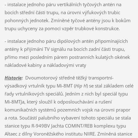
- instalace jednoho páru vertikálních tyčových antén na
bocích střední části trupu, na úrovni výfukových trubic
pohonných jednotek. Zmíněné tyčové antény jsou k bokům
trupu uchyceny za pomoci vzpěr trubkové konstrukce.
- instalace jednoho páru dipólových antén připomínajících
antény k přijímání TV signálu na bocích zadní části trupu,
přímo mezi posledním párem postranních kulatých okének
nákladové kabiny a nákladovými vraty
Historie
:
Dvoumotorový středně těžký transportní-
výsadkový vrtulník typu Mi-8MT (
Hip H
) se stal základem celé
řady vrtulníkových speciálů. Jedním z nich byl speciál typu
Mi-8MTJa, který sloužil k odposlouchávání a rušení
komunikačních systémů pozemních vojsk na úrovni prapor
a rota. Součástí palubního vybavení tohoto speciálu se stala
stanice typu R-949BV Jachta COMINT/REB komplexu typu
Altaec z dílny Voroněžského institutu NIIRE. Zmíněná stanice