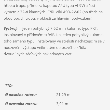
hřbetu trupu, přímo za kapotou APU typu Al-9V) a šest
výmetnic 32-ti klamných IČ/RL cílů ASO-2V-02 (po třech na
obou bocích trupu, v oblasti za hlavním podvozkem)
Výzbroj:
jeden pohyblivý 7,62 mm kulomet typu PKT,
instalovaný v příďovém střelišti, a jeden pohyblivý kulomet
toho samého typu, instalovaný ve střelišti nacházejícím se v
nouzovém výstupu vetknutém do pravého křídla
dvoudílných záďových nákladových vrat
TTD:
Ø nosného rotoru:
21,29 m
Ø ocasního rotoru:
3,91 m