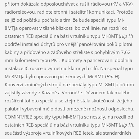
přitom dokázala odposlouchávat a rušit rádiovou (KV a VKV),
radioreléovou, radiotelefonní i satelitní komunikaci. Protože
se již od počátku počítalo s tím, že bude speciál typu Mi-
8MTJa operovat v těsné blízkosti bojové linie, na rozdíl od
ostatních REB speciálů na bázi vrtulníku typu Mi-8MT (
Hip H
)
obdržel instalaci úchytů pro vnější pancéřování boků pilotní
kabiny a příďového a záďového střeliště s pohyblivým 7,62
mm kulometem typu PKT. Kulomety a pancéřování doplnila
instalace IČ rušiče a výmetnic klamných cílů. Na speciál typu
Mi-8MTJa bylo upraveno pět sériových Mi-8MT (
Hip H
).
Konverzi zmíněných strojů na speciály typu Mi-8MTJa přitom
zajistily závody z Kazaně a Voroněže. Důvodem tak malého
rozšíření tohoto speciálu se zřejmě stala skutečnost, že jeho
palubní vybavení mělo dosti omezené možnosti odposlechu.
COMINT/REB speciály typu Mi-8MTJa se nestaly, na rozdíl od
ostatních REB speciálů na bázi vrtulníku typu Mi-8MT (
Hip H
),
součástí výzbroje vrtulníkových REB letek, ale standardních