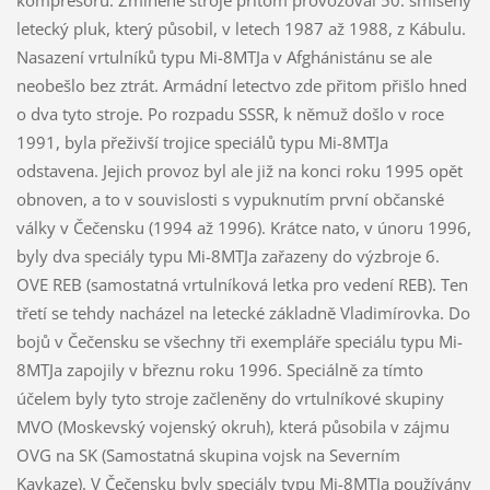
kompresoru. Zmíněné stroje přitom provozoval 50. smíšený
letecký pluk, který působil, v letech 1987 až 1988, z Kábulu.
Nasazení vrtulníků typu Mi-8MTJa v Afghánistánu se ale
neobešlo bez ztrát. Armádní letectvo zde přitom přišlo hned
o dva tyto stroje. Po rozpadu SSSR, k němuž došlo v roce
1991, byla přeživší trojice speciálů typu Mi-8MTJa
odstavena. Jejich provoz byl ale již na konci roku 1995 opět
obnoven, a to v souvislosti s vypuknutím první občanské
války v Čečensku (1994 až 1996). Krátce nato, v únoru 1996,
byly dva speciály typu Mi-8MTJa zařazeny do výzbroje 6.
OVE REB (samostatná vrtulníková letka pro vedení REB). Ten
třetí se tehdy nacházel na letecké základně Vladimírovka. Do
bojů v Čečensku se všechny tři exempláře speciálu typu Mi-
8MTJa zapojily v březnu roku 1996. Speciálně za tímto
účelem byly tyto stroje začleněny do vrtulníkové skupiny
MVO (Moskevský vojenský okruh), která působila v zájmu
OVG na SK (Samostatná skupina vojsk na Severním
Kavkaze). V Čečensku byly speciály typu Mi-8MTJa používány