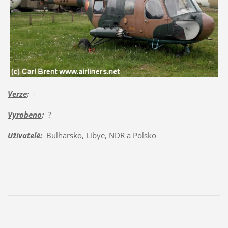
Verze
:
-
Vyrobeno
:
?
Uživatelé
:
Bulharsko, Libye, NDR a Polsko