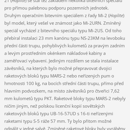
2T (
Hoplite
) se stal též základem několika bitevních speciálů
pro přímou palebnou podporu pozemních jednotek.
Druhým operačním bitevním speciálem z řady Mi-2 (
Hoplite
)
byl model, který vešel ve známost jako Mi-2URN. Zmíněný
speciál vycházel z bitevního speciálu typu Mi-2US. Od toho
přebíral instalaci 23 mm kanónu typu NS-23KM na levoboku
přední části trupu, pohyblivých kulometů za pravým zadním
a levým prostředním okénkem nákladové kabiny a
zaměřovací vybavení. Jediným rozdílem se stala instalace
závěsníků, na kterých bylo možné přepravovat dvojici
raketových bloků typu MARS-2 nebo neřízených pum o
hmotnosti 100 kg, na bocích střední části trupu, přímo před
hlavním podvozkem, na místo závěsníků pro čtveřici 7,62
mm kulometů typu PKT. Raketové bloky typu MARS-2 nebyly
ničím jiným, než polskou licenční kopií sovětských
raketových bloků typu UB-16-57UD s 16-ti neřízenými
raketami typu S-5 ráže 57 mm. Ty bylo přitom možné
odpálit v jedné salvě. Zmíněné raketové bloky byly vyráběny