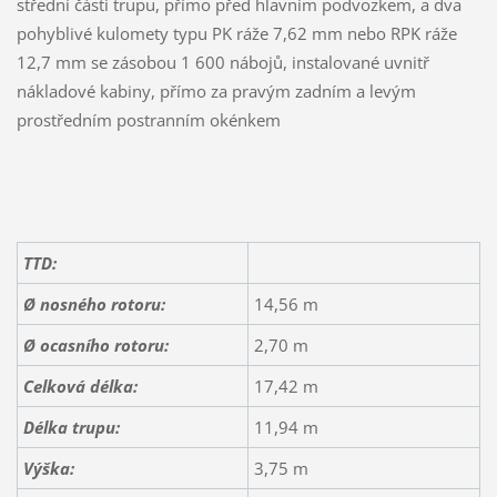
střední části trupu, přímo před hlavním podvozkem, a dva
pohyblivé kulomety typu PK ráže 7,62 mm nebo RPK ráže
12,7 mm se zásobou 1 600 nábojů, instalované uvnitř
nákladové kabiny, přímo za pravým zadním a levým
prostředním postranním okénkem
TTD:
Ø nosného rotoru:
14,56 m
Ø ocasního rotoru:
2,70 m
Celková délka:
17,42 m
Délka trupu:
11,94 m
Výška:
3,75 m