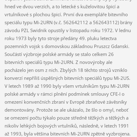
hned ve dvou verzích, a to letecké s kuželovitou špicí a
vrtulníkové s plochou špicí. První dva exempláře bitevního
speciálu typu Mi-2URN (v.č. 562642112 a 562643112) brány
závodu PZL Swidnik opustily v listopadu roku 1972. V lednu
roku 1973 byly tyto stroje předány 49. pluku letectva
pozemních vojsk s domovskou základnou Pruszcz Gdanski.
Součástí výzbroje polské armády se stalo celkem 26
bitevních speciálů typu Mi-2URN. Z novovýroby ale
pocházelo jen osm z nich. Zbylých 18 těchto strojů vzniklo
konverzí nepříliš úspěšných bitevních speciálů typu Mi-2US.
V letech 1989 až 1990 byly všem vrtulníkům typu Mi-2URN
polské armády v rámci plnění podmínek smlouvy CFE-I o
omezení konvenčních zbraní v Evropě zbraňové závěsníky
demontovány. Protože se ale ukázalo, že šlo o omyl, neboť
se omezení počtu týkalo pouze středně těžkých a těžkých a
nikoliv lehkých bojových vrtulníků, následně, v letech 1991
až 1993, byla většina bitevních Mi-2URN zpětně vyzbrojena.