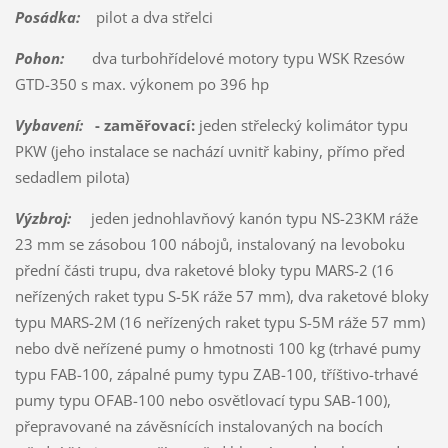
Posádka:
pilot a dva střelci
Pohon:
dva turbohřídelové motory typu WSK Rzesów
GTD-350 s max. výkonem po 396 hp
Vybavení:
- zaměřovací:
jeden střelecký kolimátor typu
PKW (jeho instalace se nachází uvnitř kabiny, přímo před
sedadlem pilota)
Výzbroj:
jeden jednohlavňový kanón typu NS-23KM ráže
23 mm se zásobou 100 nábojů, instalovaný na levoboku
přední části trupu, dva raketové bloky typu MARS-2 (16
neřízených raket typu S-5K ráže 57 mm), dva raketové bloky
typu MARS-2M (16 neřízených raket typu S-5M ráže 57 mm)
nebo dvě neřízené pumy o hmotnosti 100 kg (trhavé pumy
typu FAB-100, zápalné pumy typu ZAB-100, tříštivo-trhavé
pumy typu OFAB-100 nebo osvětlovací typu SAB-100),
přepravované na závěsnících instalovaných na bocích