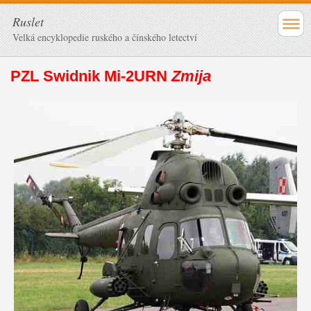
Ruslet
Velká encyklopedie ruského a čínského letectví
PZL Swidnik Mi-2URN
Zmija