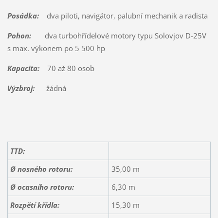
Posádka:
dva piloti, navigátor, palubní mechanik a radista
Pohon:
dva turbohřídelové motory typu Solovjov D-25V
s max. výkonem po 5 500 hp
Kapacita:
70 až 80 osob
Výzbroj:
žádná
TTD:
Ø nosného rotoru:
35,00 m
Ø ocasního rotoru:
6,30 m
Rozpětí křídla:
15,30 m