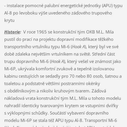
- instalace pomocné palubní energetické jednotky (APU) typu
Al-8 po levoboku výše uvedeného záďového trupového
krytu
Historie
:
V roce 1965 se konstrukční tým OKB M.L. Mila
pustil do prací na projektu dopravní modifikace těžkého
transportního vrtulníku typu Mi-6 (
Hook A
), který byl ve své
době zdaleka největším vrtulníkem na světě. Střední část
trupu dopravního Mi-6 (
Hook A
), který vešel ve známost jako
Mi-6P, ukrývala komfortní zvukově a tepelně izolovanou
kabinu cestujících se sedadly pro 70 nebo 80 osob, šatnou a
toaletou a podstatně většími postranními okénky
s obdélníkovým a nikoliv kruhovým tvarem. Záďová
nákladová vrata konstrukční tým M.L. Mila u tohoto modelu
nahradil identicky tvarovaným krytem se vstupními dvířky
s výklopnými schůdky. Součástí vybavení dopravního
modelu Mi-6P se stala též APU typu Al-8. Transportní Mi-6