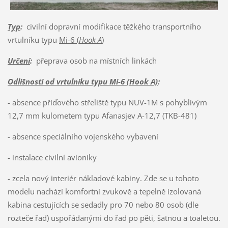
Typ
:
civilní dopravní modifikace těžkého transportního
vrtulníku typu
Mi-6 (
Hook A
)
Určení
:
přeprava osob na místních linkách
Odlišnosti od vrtulníku typu Mi-6 (Hook A)
:
- absence příďového střeliště typu NUV-1M s pohyblivým
12,7 mm kulometem typu Afanasjev A-12,7 (TKB-481)
- absence speciálního vojenského vybavení
- instalace civilní avioniky
- zcela nový interiér nákladové kabiny. Zde se u tohoto
modelu nachází komfortní zvukově a tepelně izolovaná
kabina cestujících se sedadly pro 70 nebo 80 osob (dle
rozteče řad) uspořádanými do řad po pěti, šatnou a toaletou.