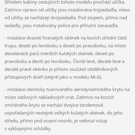
Středem kabiny cestujících tohoto modelu prochází ulička.
Zatímco vpravo od uličky jsou instalována trojsedadla, vlevo
od uličky se nacházejí dvojsedadla. Pod stopem, přímo nad
sedadly, jsou instalovány police pro příruční zavazadla.
- instalace dvaceti hranatých okének na bocích střední části
trupu, deseti po levoboku a deseti po pravoboku, na místo
devatenácti párů menších kulatých okének, deseti po
pravoboku a devíti po levoboku. Čtvrté levé, deváté levé a
deváté pravé okénko je přitom součástí obdélníkových
přístupových dveří (stejně jako u modelu Mi-6).
- instalace identicky tvarovaného aerodynamického krytu na
místo záďových nákladových vrat. Zatímco na bocích
zmíněného krytu se nachází dvojice tandemově
uspořádaných nestejně velkých kulatých okének, do jeho
středu, přímo pod ocasní nosník, je vetknut vstup
s výklopnými schůdky.