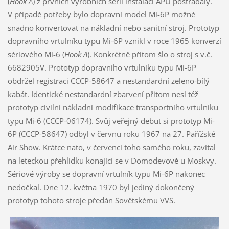
(
Hook A
) z prvních výrobních sérií instalaci APU postrádaly.
V případě potřeby bylo dopravní model Mi-6P možné
snadno konvertovat na nákladní nebo sanitní stroj. Prototyp
dopravního vrtulníku typu Mi-6P vznikl v roce 1965 konverzí
sériového Mi-6 (
Hook A
). Konkrétně přitom šlo o stroj s v.č.
6682905V. Prototyp dopravního vrtulníku typu Mi-6P
obdržel registraci CCCP-58647 a nestandardní zeleno-bílý
kabát. Identické nestandardní zbarvení přitom nesl též
prototyp civilní nákladní modifikace transportního vrtulníku
typu Mi-6 (CCCP-06174). Svůj veřejný debut si prototyp Mi-
6P (CCCP-58647) odbyl v červnu roku 1967 na 27. Pařížské
Air Show. Krátce nato, v červenci toho samého roku, zavítal
na leteckou přehlídku konající se v Domodevově u Moskvy.
Sériové výroby se dopravní vrtulník typu Mi-6P nakonec
nedočkal. Dne 12. května 1970 byl jediný dokončený
prototyp tohoto stroje předán Sovětskému VVS.